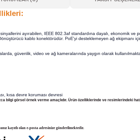
likleri:
 sinyallerini ayırabilen, IEEE 802.3af standardına dayalı, ekonomik ve p
cı Dönüştürücü kablo konektörüdür. PoE'yi desteklemeyen ağ ekipmanı iç
arda, güvenlik, video ve ağ kameralarında yaygın olarak kullanılmakt
ası, kısa devre koruması devresi
nızca bilgi görsel örnek verme amaçlıdır. Ürün özelliklerinde ve resimlerindeki ha
ranız kayıtlı olan e-posta adresinize gönderilmektedir.