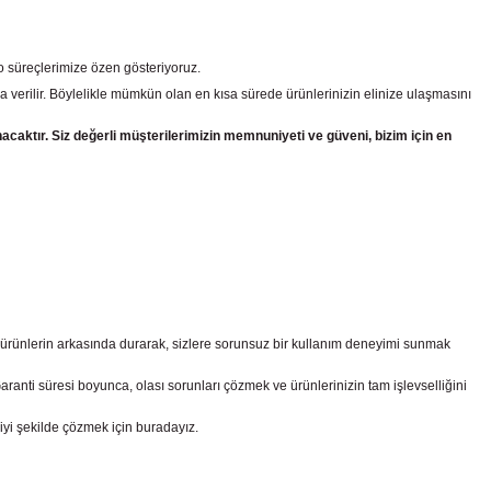
go süreçlerimize özen gösteriyoruz.
a verilir. Böylelikle mümkün olan en kısa sürede ürünlerinizin elinize ulaşmasını
nacaktır. Siz değerli müşterilerimizin memnuniyeti ve güveni, bizim için en
z ürünlerin arkasında durarak, sizlere sorunsuz bir kullanım deneyimi sunmak
nti süresi boyunca, olası sorunları çözmek ve ürünlerinizin tam işlevselliğini
iyi şekilde çözmek için buradayız.