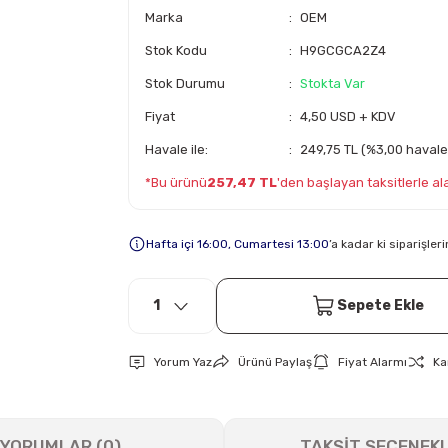
Marka
OEM
Stok Kodu
H9GCGCA2Z4
Stok Durumu
Stokta Var
Fiyat
4,50 USD + KDV
Havale ile:
249,75 TL (%3,00 havale 
*Bu ürünü
257,47 TL
'den başlayan taksitlerle alab
Hafta içi 16:00, Cumartesi 13:00
’a kadar ki siparişle
Sepete Ekle
Yorum Yaz
Ürünü Paylaş
Fiyat Alarmı
Ka
YORUMLAR (0)
TAKSİT SEÇENEKL