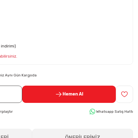
indirimi)
ilirsiniz.
riniz Aynı Gün Kargoda
Hemen Al
rşılaştır
Whatsapp Satış Hattı
ERİ
ÖNERİLERİNİZ