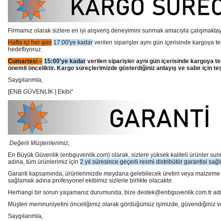
Firmamız olarak sizlere en iyi alışveriş deneyimini sunmak amacıyla çalışmaktayı
Hafta içi her gün
17:00'ye kadar
verilen siparişler aynı gün içerisinde kargoya te
hedefliyoruz.
Cumartesi –
15:00'ye kadar
verilen siparişler aynı gün içerisinde kargoya te
önemli önceliktir. Kargo süreçlerimizde gösterdiğiniz anlayış ve sabır için te
Saygılarımla,
[ENB GÜVENLİK ] Ekibi"
Değerli Müşterilerimiz,
En Büyük Güvenlik
(enbguvenlik.com)
olarak, sizlere yüksek kaliteli ürünler 
adına, tüm ürünlerimiz için
2 yıl süresince geçerli resmi distribütör garantisi sağl
Garanti kapsamında, ürünlerimizde meydana gelebilecek üretim veya malzeme hata
sağlamak adına profesyonel ekibimiz sizlerle birlikte olacaktır.
Herhangi bir sorun yaşamanız durumunda, bize destek@enbguvenlik.com.tr adresinde
Müşteri memnuniyetini önceliğimiz olarak gördüğümüz işimizde, güvendiğiniz ve te
Saygılarımla,