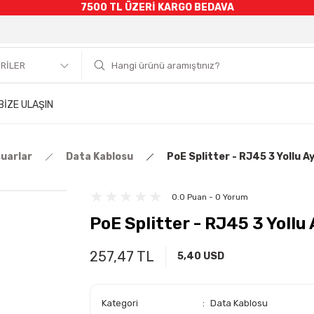
7500 TL ÜZERİ KARGO BEDAVA
BİZE ULAŞIN
suarlar
Data Kablosu
PoE Splitter - RJ45 3 Yollu Ay
0.0 Puan - 0 Yorum
PoE Splitter - RJ45 3 Yollu 
257,47 TL
5,40 USD
Kategori
Data Kablosu