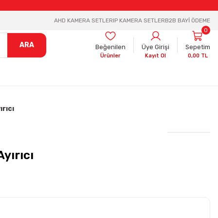
AHD KAMERA SETLER
IP KAMERA SETLER
B2B BAYİ ÖDEME
0
ARA
Beğenilen
Üye Girişi
Sepetim
Ürünler
Kayıt Ol
0,00 TL
ırıcı
Ayırıcı