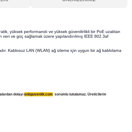
ratik, yüksek performanslı ve yüksek güvenilirlikli bir PoE uzaktan
in veri ve güç sağlamak üzere yapılandırılmış IEEE 802.3af
adır. Kablosuz LAN (WLAN) ağ izleme için uygun bir ağ kablolama
talardan dolayı
enbguvenlik.com
sorumlu tutulamaz. Üreticilerin