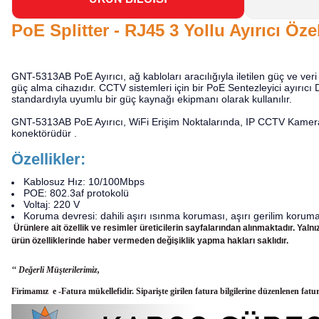
PoE Splitter - RJ45 3 Yollu Ayırıcı Özel
GNT-5313AB PoE Ayırıcı, ağ kabloları aracılığıyla iletilen güç ve veri
güç alma cihazıdır. CCTV sistemleri için bir PoE Sentezleyici ayırı
standardıyla uyumlu bir güç kaynağı ekipmanı olarak kullanılır.
GNT-5313AB PoE Ayırıcı, WiFi Erişim Noktalarında, IP CCTV Kameral
konektörüdür .
Özellikler:
Kablosuz Hız: 10/100Mbps
POE: 802.3af protokolü
Voltaj: 220 V
Koruma devresi: dahili aşırı ısınma koruması, aşırı gerilim korum
Ürünlere ait özellik ve resimler üreticilerin sayfalarından alınmaktadır. Yal
ürün
özelliklerinde haber vermeden değişiklik yapma hakları saklıdır.
‘‘ Değerli Müşterilerimiz,
Firimamız e -Fatura mükellefidir. Siparişte girilen fatura bilgilerine düzenlenen fatu