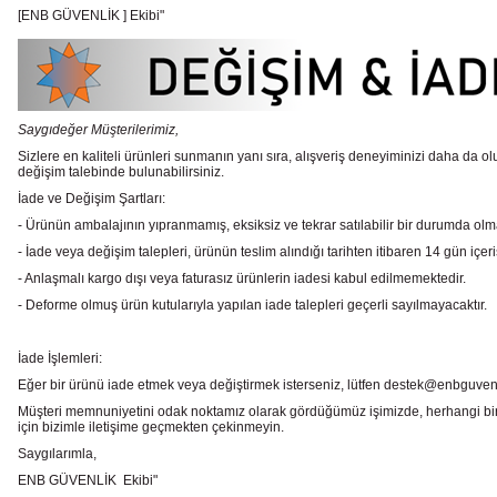
[ENB GÜVENLİK ] Ekibi"
Saygıdeğer Müşterilerimiz,
Sizlere en kaliteli ürünleri sunmanın yanı sıra, alışveriş deneyiminizi daha da olu
değişim talebinde bulunabilirsiniz.
İade ve Değişim Şartları:
- Ürünün ambalajının yıpranmamış, eksiksiz ve tekrar satılabilir bir durumda ol
- İade veya değişim talepleri, ürünün teslim alındığı tarihten itibaren 14 gün içeri
- Anlaşmalı kargo dışı veya faturasız ürünlerin iadesi kabul edilmemektedir.
- Deforme olmuş ürün kutularıyla yapılan iade talepleri geçerli sayılmayacaktır.
İade İşlemleri:
Eğer bir ürünü iade etmek veya değiştirmek isterseniz, lütfen destek@enbguvenlik.
Müşteri memnuniyetini odak noktamız olarak gördüğümüz işimizde, herhangi bir
için bizimle iletişime geçmekten çekinmeyin.
Saygılarımla,
ENB GÜVENLİK Ekibi"