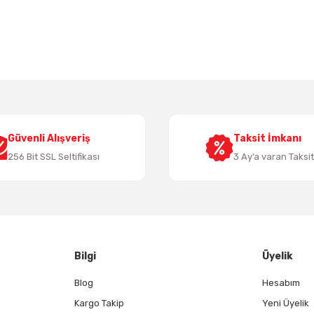
 yetersiz gördüğünüz noktaları öneri formunu kullanarak tarafımıza iletebil
Bu ürüne ilk yorumu siz yapın!
Yorum Yaz
Güvenli Alışveriş
Taksit İmkanı
256 Bit SSL Seltifikası
3 Ay’a varan Taksi
Gönder
Bilgi
Üyelik
Blog
Hesabım
Kargo Takip
Yeni Üyelik