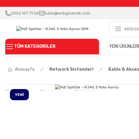
0552 107 71 06
satis@enbgüvenlik.com
TÜM KATEGORİLER
YENİ ÜRÜNLER
Anasayfa
Network Sistemleri
Kablo & Akse
YENİ