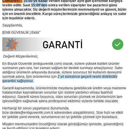
Cumartesi –
15:00'ye kadar
verilen siparişler aynı gün içerisinde kargoya
teslim edilir. Saat
15:00'den
sonra verilen siparişler ise pazartesi günü
işleme alınacaktır. Siz değerli müşterilerimizin memnuniyeti ve güveni, bizim
için en önemli önceliktir. Kargo süreçlerimizde gösterdiğiniz anlayış ve sabır
için teşekkür ederiz.
Saygılarımla,
[ENB GÜVENLİK ] Ekibi"
Değerli Müşterilerimiz,
En Büyük Güvenlik
(enbguvenlik.com)
olarak, sizlere yüksek kaliteli ürünler
sunmanın yanı sıra, her zaman sağlam bir destek sunmayı amaçlıyoruz. Satın
aldığınız ürünlerin arkasında durarak, sizlere sorunsuz bir kullanım deneyimi
sunmak adına, tüm ürünlerimiz için
2 yıl süresince geçerli resmi distribütör
garantisi sağlıyoruz.
Garanti kapsamında, ürünlerimizde meydana gelebilecek üretim veya malzeme
hatalarından kaynaklanan sorunlar için sizlere yardımcı olmayı taahhüt
ediyoruz. Garanti süresi boyunca, olası sorunları çözmek ve ürünlerinizin tam
işlevselliğini sağlamak adına profesyonel ekibimiz sizlerle birlikte olacaktır.
Herhangi bir sorun yaşamanız durumunda,
bize destek@enbguvenlik.com.tr adresinden ulaşabilirsiniz. Size hızlı ve etkili
bir şekilde yanıt vererek, sorunlarınızı en iyi şekilde çözmek için buradayız.
Müşteri memnuniyetini önceliğimiz olarak gördüğümüz işimizde, güvendiğiniz
ve tercih ettiğiniz için teşekkür ederiz.