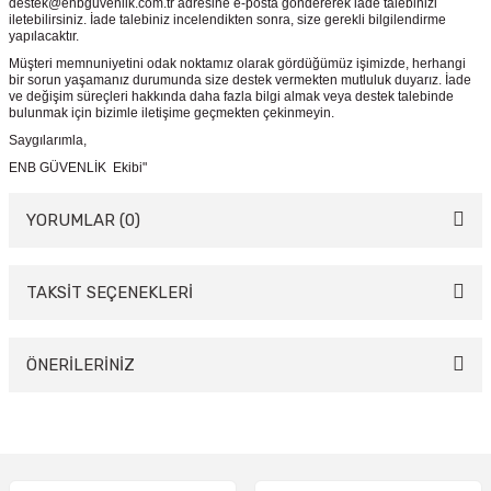
destek@enbguvenlik.com.tr adresine e-posta göndererek iade talebinizi
iletebilirsiniz. İade talebiniz incelendikten sonra, size gerekli bilgilendirme
yapılacaktır.
Müşteri memnuniyetini odak noktamız olarak gördüğümüz işimizde, herhangi
bir sorun yaşamanız durumunda size destek vermekten mutluluk duyarız. İade
ve değişim süreçleri hakkında daha fazla bilgi almak veya destek talebinde
bulunmak için bizimle iletişime geçmekten çekinmeyin.
Saygılarımla,
ENB GÜVENLİK Ekibi"
YORUMLAR (0)
TAKSİT SEÇENEKLERİ
Bu ürüne ilk yorumu siz yapın!
Yorum Yaz
ÖNERİLERİNİZ
Bu ürünün fiyat bilgisi, resim, ürün açıklamalarında ve diğer konularda
yetersiz gördüğünüz noktaları öneri formunu kullanarak tarafımıza
iletebilirsiniz.
Görüş ve önerileriniz için teşekkür ederiz.