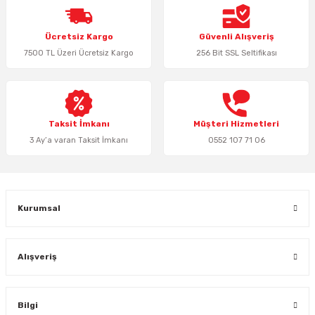
Ürün resmi kalitesiz, bozuk veya görüntülenemiyor.
Ücretsiz Kargo
Güvenli Alışveriş
Ürün açıklamasında eksik bilgiler bulunuyor.
7500 TL Üzeri Ücretsiz Kargo
256 Bit SSL Seltifikası
Ürün bilgilerinde hatalar bulunuyor.
Ürün fiyatı diğer sitelerden daha pahalı.
Bu ürüne benzer farklı alternatifler olmalı.
Taksit İmkanı
Müşteri Hizmetleri
3 Ay’a varan Taksit İmkanı
0552 107 71 06
Gönder
Kurumsal
Alışveriş
Bilgi