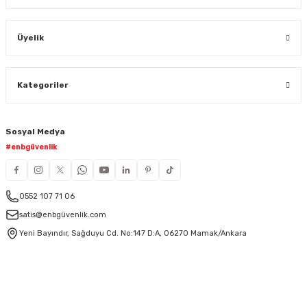
Üyelik
Kategoriler
Sosyal Medya
#enbgüvenlik
0552 107 71 06
satis@enbgüvenlik.com
Yeni Bayındır, Sağduyu Cd. No:147 D:A, 06270 Mamak/Ankara