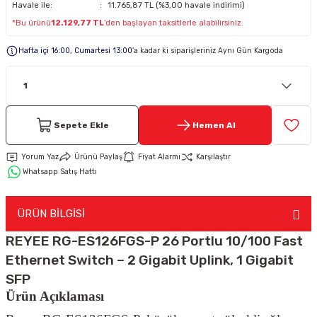
Havale ile:
11.765,87 TL (%3,00 havale indirimi)
*Bu ürünü
12.129,77 TL
'den başlayan taksitlerle alabilirsiniz.
Keypad-Tuş Takımı Ürünler
Hafta içi 16:00, Cumartesi 13:00
’a kadar ki siparişleriniz Aynı Gün Kargoda
Hırsız Alarm Aksesuarlar
Sepete Ekle
Hemen Al
Yorum Yaz
Ürünü Paylaş
Fiyat Alarmı
Karşılaştır
Whatsapp Satış Hattı
ÜRÜN BİLGİSİ
REYEE RG-ES126FGS-P 26 Portlu 10/100 Fast
Ethernet Switch – 2 Gigabit Uplink, 1 Gigabit
SFP
Ürün Açıklaması