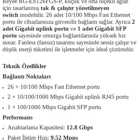
Reyee RG-ES126FGS-P, küçük ve orta ölçekli ağlar
için tasarlanmış
tak & çalıştır yönetilmeyen
switch
modelidir. 26 adet 10/100 Mbps Fast Ethernet
portu ile cihazlarınıza güvenilir bağlantı sağlar. Ayrıca
2
adet Gigabit uplink portu
ve
1 adet Gigabit SFP
portu
sayesinde omurga bağlantılarında yüksek hız
sunar. Fanless (fansız) tasarımı sayesinde sessiz çalışır ve
düşük enerji tüketimi ile işletmeler için ideal çözümdür.
Teknik Özellikler
Bağlantı Noktaları
26 × 10/100 Mbps Fast Ethernet portu
2 × 10/100/1000 Mbps Gigabit uplink RJ45 portu
1 × 100/1000 Mbps Gigabit SFP portu
Performans
Anahtarlama Kapasitesi:
12.8 Gbps
Paket İletim Hızı:
9.52 Mpps