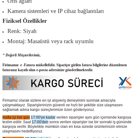
Ofis ağları
Kamera sistemleri ve IP cihaz bağlantıları
Fiziksel Özellikler
Renk: Siyah
Montaj: Masaüstü veya rack uyumlu
‘‘ Değerli Müşterilerimiz,
Firimamız e -Fatura mükellefidir. Siparişte girilen fatura bilgilerine düzenlenen
faturanız kayıtlı olan e-posta adresinize gönderilmektedir.
Firmamız olarak sizlere en iyi alışveriş deneyimini sunmak amacıyla
çalışmaktayız. Siparişlerinizin güvenli ve hızlı bir şekilde size ulaşmasını
sağlamak adına kargo süreçlerimize özen gösteriyoruz.
Hafta içi her gün
17:00'ye kadar
verilen siparişler aynı gün içerisinde kargoya
teslim edilir. Saat
17:00'den
sonra verilen siparişler ise bir sonraki iş gününde
kargoya verilir. Böylelikle mümkün olan en kısa sürede ürünlerinizin elinize
ulaşmasını hedefliyoruz.