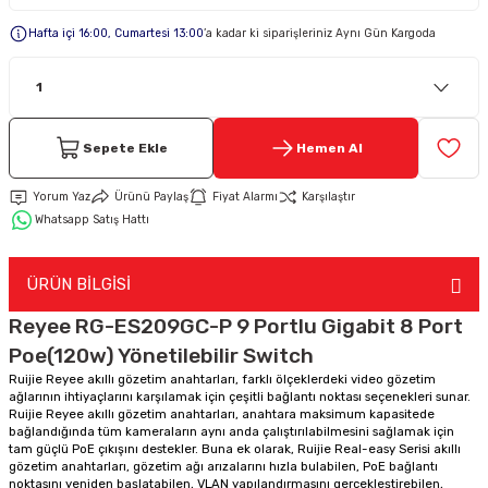
Hafta içi 16:00, Cumartesi 13:00
’a kadar ki siparişleriniz Aynı Gün Kargoda
Keypad-Tuş Takımı Ürünler
Hırsız Alarm Aksesuarlar
Sepete Ekle
Hemen Al
Yorum Yaz
Ürünü Paylaş
Fiyat Alarmı
Karşılaştır
Whatsapp Satış Hattı
ÜRÜN BİLGİSİ
Reyee RG-ES209GC-P 9 Portlu Gigabit 8 Port
Poe(120w) Yönetilebilir Switch
Ruijie Reyee akıllı gözetim anahtarları, farklı ölçeklerdeki video gözetim
ağlarının ihtiyaçlarını karşılamak için çeşitli bağlantı noktası seçenekleri sunar.
Ruijie Reyee akıllı gözetim anahtarları, anahtara maksimum kapasitede
bağlandığında tüm kameraların aynı anda çalıştırılabilmesini sağlamak için
tam güçlü PoE çıkışını destekler. Buna ek olarak, Ruijie Real-easy Serisi akıllı
gözetim anahtarları, gözetim ağı arızalarını hızla bulabilen, PoE bağlantı
noktasını yeniden başlatabilen, VLAN yapılandırmasını gerçekleştirebilen,