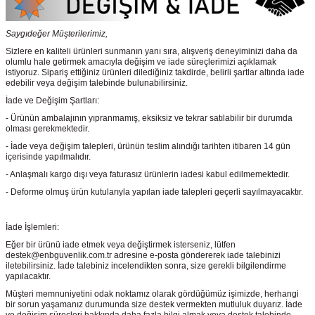
Saygıdeğer Müşterilerimiz,
Sizlere en kaliteli ürünleri sunmanın yanı sıra, alışveriş deneyiminizi daha da
olumlu hale getirmek amacıyla değişim ve iade süreçlerimizi açıklamak
istiyoruz. Sipariş ettiğiniz ürünleri dilediğiniz takdirde, belirli şartlar altında iade
edebilir veya değişim talebinde bulunabilirsiniz.
İade ve Değişim Şartları:
- Ürünün ambalajının yıpranmamış, eksiksiz ve tekrar satılabilir bir durumda
olması gerekmektedir.
- İade veya değişim talepleri, ürünün teslim alındığı tarihten itibaren 14 gün
içerisinde yapılmalıdır.
- Anlaşmalı kargo dışı veya faturasız ürünlerin iadesi kabul edilmemektedir.
- Deforme olmuş ürün kutularıyla yapılan iade talepleri geçerli sayılmayacaktır.
İade İşlemleri:
Eğer bir ürünü iade etmek veya değiştirmek isterseniz, lütfen
destek@enbguvenlik.com.tr adresine e-posta göndererek iade talebinizi
iletebilirsiniz. İade talebiniz incelendikten sonra, size gerekli bilgilendirme
yapılacaktır.
Müşteri memnuniyetini odak noktamız olarak gördüğümüz işimizde, herhangi
bir sorun yaşamanız durumunda size destek vermekten mutluluk duyarız. İade