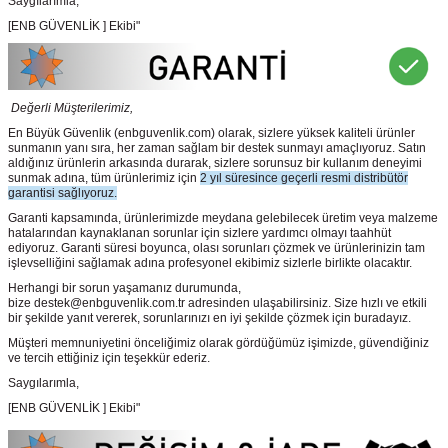
Saygılarımla,
[ENB GÜVENLİK ] Ekibi"
Değerli Müşterilerimiz,
En Büyük Güvenlik
(enbguvenlik.com)
olarak, sizlere yüksek kaliteli ürünler
sunmanın yanı sıra, her zaman sağlam bir destek sunmayı amaçlıyoruz. Satın
aldığınız ürünlerin arkasında durarak, sizlere sorunsuz bir kullanım deneyimi
sunmak adına, tüm ürünlerimiz için
2 yıl süresince geçerli resmi distribütör
garantisi sağlıyoruz.
Garanti kapsamında, ürünlerimizde meydana gelebilecek üretim veya malzeme
hatalarından kaynaklanan sorunlar için sizlere yardımcı olmayı taahhüt
ediyoruz. Garanti süresi boyunca, olası sorunları çözmek ve ürünlerinizin tam
işlevselliğini sağlamak adına profesyonel ekibimiz sizlerle birlikte olacaktır.
Herhangi bir sorun yaşamanız durumunda,
bize destek@enbguvenlik.com.tr adresinden ulaşabilirsiniz. Size hızlı ve etkili
bir şekilde yanıt vererek, sorunlarınızı en iyi şekilde çözmek için buradayız.
Müşteri memnuniyetini önceliğimiz olarak gördüğümüz işimizde, güvendiğiniz
ve tercih ettiğiniz için teşekkür ederiz.
Saygılarımla,
[ENB GÜVENLİK ] Ekibi"