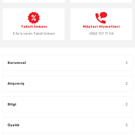
Ürün fiyatı diğer sitelerden daha pahalı.
Bu ürüne benzer farklı alternatifler olmalı.
Taksit İmkanı
Müşteri Hizmetleri
3 Ay’a varan Taksit İmkanı
0552 107 71 06
Gönder
Kurumsal
Alışveriş
Bilgi
Üyelik