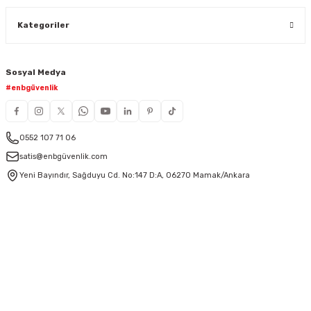
Kategoriler
Sosyal Medya
#enbgüvenlik
0552 107 71 06
satis@enbgüvenlik.com
Yeni Bayındır, Sağduyu Cd. No:147 D:A, 06270 Mamak/Ankara