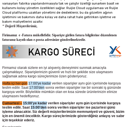
varsayılan fabrika yapılandırmasıyla tak ve çalıştır özelliği sunarken basit ve
kullanımı kolay yönetim özellikleri sağlar. Ruijie Cloud uygulaması ve Ruijie
Cloud platformu uzaktan yönetimi de desteklenir, bu da gözetim ağının
işletimini ve bakımını daha kolay ve daha rahat hale getirirken işletme ve
bakım maliyetlerini azaltır.
‘‘ Değerli Müşterilerimiz,
Firimamız e -Fatura mükellefidir. Siparişte girilen fatura bilgilerine düzenlenen
faturanız kayıtlı olan e-posta adresinize gönderilmektedir.
Firmamız olarak sizlere en iyi alışveriş deneyimini sunmak amacıyla
çalışmaktayız. Siparişlerinizin güvenli ve hızlı bir şekilde size ulaşmasını
sağlamak adına kargo süreçlerimize özen gösteriyoruz.
Hafta içi her gün
17:00'ye kadar
verilen siparişler aynı gün içerisinde kargoya
teslim edilir. Saat
17:00'den
sonra verilen siparişler ise bir sonraki iş gününde
kargoya verilir. Böylelikle mümkün olan en kısa sürede ürünlerinizin elinize
ulaşmasını hedefliyoruz.
Cumartesi –
15:00'ye kadar
verilen siparişler aynı gün içerisinde kargoya
teslim edilir. Saat
15:00'den
sonra verilen siparişler ise pazartesi günü
işleme alınacaktır. Siz değerli müşterilerimizin memnuniyeti ve güveni, bizim
için en önemli önceliktir. Kargo süreçlerimizde gösterdiğiniz anlayış ve sabır
için teşekkür ederiz.