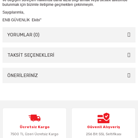
ve değişim süreçleri hakkında daha fazla bilgi almak veya destek talebinde
bulunmak için bizimle iletişime geçmekten çekinmeyin.
Saygılarımla,
ENB GÜVENLİK Ekibi"
YORUMLAR (0)
TAKSİT SEÇENEKLERİ
Bu ürüne ilk yorumu siz yapın!
Yorum Yaz
ÖNERİLERİNİZ
Bu ürünün fiyat bilgisi, resim, ürün açıklamalarında ve diğer konularda
yetersiz gördüğünüz noktaları öneri formunu kullanarak tarafımıza
iletebilirsiniz.
Görüş ve önerileriniz için teşekkür ederiz.
Ürün resmi kalitesiz, bozuk veya görüntülenemiyor.
Ücretsiz Kargo
Güvenli Alışveriş
Ürün açıklamasında eksik bilgiler bulunuyor.
7500 TL Üzeri Ücretsiz Kargo
256 Bit SSL Seltifikası
Ürün bilgilerinde hatalar bulunuyor.