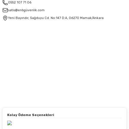
0552 107 71 06
satis@enbgüvenlik.com
Yeni Bayındır, Sağduyu Cd. No:147 D:A, 06270 Mamak/Ankara
Kolay Ödeme Seçenekleri