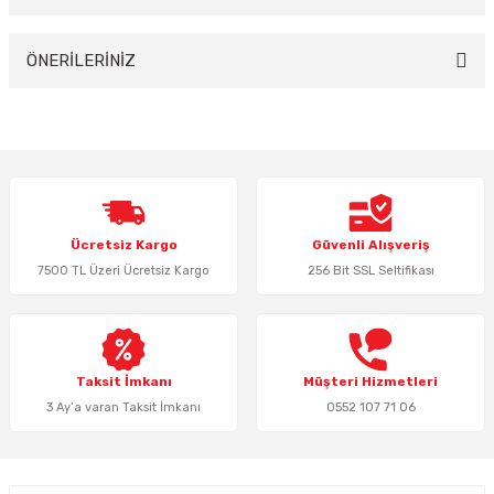
Yorum Yaz
ÖNERİLERİNİZ
Bu ürünün fiyat bilgisi, resim, ürün açıklamalarında ve diğer konularda
yetersiz gördüğünüz noktaları öneri formunu kullanarak tarafımıza
iletebilirsiniz.
Görüş ve önerileriniz için teşekkür ederiz.
Ürün resmi kalitesiz, bozuk veya görüntülenemiyor.
Ücretsiz Kargo
Güvenli Alışveriş
Ürün açıklamasında eksik bilgiler bulunuyor.
7500 TL Üzeri Ücretsiz Kargo
256 Bit SSL Seltifikası
Ürün bilgilerinde hatalar bulunuyor.
Ürün fiyatı diğer sitelerden daha pahalı.
Bu ürüne benzer farklı alternatifler olmalı.
Taksit İmkanı
Müşteri Hizmetleri
3 Ay’a varan Taksit İmkanı
0552 107 71 06
Gönder