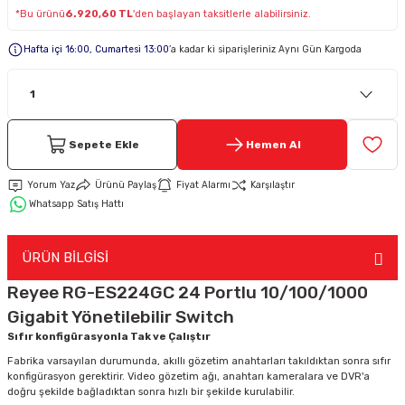
*Bu ürünü
6.920,60 TL
'den başlayan taksitlerle alabilirsiniz.
Keypad-Tuş Takımı Ürünler
Hafta içi 16:00, Cumartesi 13:00
’a kadar ki siparişleriniz Aynı Gün Kargoda
Hırsız Alarm Aksesuarlar
Sepete Ekle
Hemen Al
Yorum Yaz
Ürünü Paylaş
Fiyat Alarmı
Karşılaştır
Whatsapp Satış Hattı
ÜRÜN BİLGİSİ
Reyee RG-ES224GC 24 Portlu 10/100/1000
Gigabit Yönetilebilir Switch
Sıfır konfigürasyonla Tak ve Çalıştır
Fabrika varsayılan durumunda, akıllı gözetim anahtarları takıldıktan sonra sıfır
konfigürasyon gerektirir. Video gözetim ağı, anahtarı kameralara ve DVR'a
doğru şekilde bağladıktan sonra hızlı bir şekilde kurulabilir.