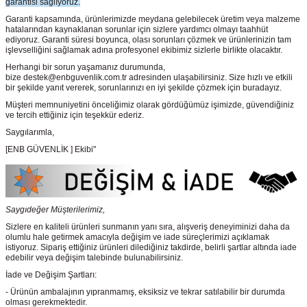
garantisi sağlıyoruz.
Garanti kapsamında, ürünlerimizde meydana gelebilecek üretim veya malzeme
hatalarından kaynaklanan sorunlar için sizlere yardımcı olmayı taahhüt
ediyoruz. Garanti süresi boyunca, olası sorunları çözmek ve ürünlerinizin tam
işlevselliğini sağlamak adına profesyonel ekibimiz sizlerle birlikte olacaktır.
Herhangi bir sorun yaşamanız durumunda,
bize destek@enbguvenlik.com.tr adresinden ulaşabilirsiniz. Size hızlı ve etkili
bir şekilde yanıt vererek, sorunlarınızı en iyi şekilde çözmek için buradayız.
Müşteri memnuniyetini önceliğimiz olarak gördüğümüz işimizde, güvendiğiniz
ve tercih ettiğiniz için teşekkür ederiz.
Saygılarımla,
[ENB GÜVENLİK ] Ekibi"
Saygıdeğer Müşterilerimiz,
Sizlere en kaliteli ürünleri sunmanın yanı sıra, alışveriş deneyiminizi daha da
olumlu hale getirmek amacıyla değişim ve iade süreçlerimizi açıklamak
istiyoruz. Sipariş ettiğiniz ürünleri dilediğiniz takdirde, belirli şartlar altında iade
edebilir veya değişim talebinde bulunabilirsiniz.
İade ve Değişim Şartları:
- Ürünün ambalajının yıpranmamış, eksiksiz ve tekrar satılabilir bir durumda
olması gerekmektedir.