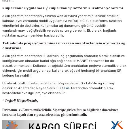
sağlar. .
Ruijie Cloud uygulaması / Ruijie Cloud platformu uzaktan yönetimi
Akıllı gözetim anahtarları yalnızca web arayüzü yönetimini desteklemekle
kalmaz, aynı zamanda mobil uygulamayı ve Ruijie Cloud platformu uzaktan
yönetimini de destekler. Kullanıcılar ağ durumunu görüntüleyebilir,
yapılandırmayı değiştirebilir ve evde sorun giderebilir. Ek olarak, bağlantı
noktaları uzaktan yeniden başlatılabilir.
Tek adımda proje yönetimine izin veren anahtarlar için otomatik ağ
oluşturma
Akıllı gözetim anahtarları, IP adresini ağ geçidinden otomatik olarak alabilir ve
konfigürasyon olmadan harici ağa bağlanabilir. MANET for switch'ler de
desteklenmektedir. Kullanıcılar, ağdaki tüm anahtarları projeye otomatik olarak
eklemek için mobil uygulamayı kullanarak ağdaki herhangi bir anahtarın QR
kodunu tarayabilir.
Ek olarak, akıllı gözetim anahtarları Reyee Serisi EG / EAP ile ağ kurmayı
destekler. Anahtarlar, Reyee Serisi EG /
EAP
tarafından otomatik olarak
keşfedilebilir ve ilgili projeye eklenebilir.
‘‘ Değerli Müşterilerimiz,
Firimamız e -Fatura mükellefidir. Siparişte girilen fatura bilgilerine düzenlenen
faturanız kayıtlı olan e-posta adresinize gönderilmektedir.