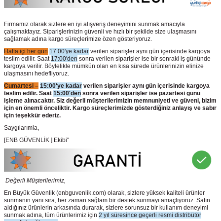
Firmamız olarak sizlere en iyi alışveriş deneyimini sunmak amacıyla
çalışmaktayız. Siparişlerinizin güvenli ve hızlı bir şekilde size ulaşmasını
sağlamak adına kargo süreçlerimize özen gösteriyoruz.
Hafta içi her gün
17:00'ye kadar
verilen siparişler aynı gün içerisinde kargoya
teslim edilir. Saat
17:00'den
sonra verilen siparişler ise bir sonraki iş gününde
kargoya verilir. Böylelikle mümkün olan en kısa sürede ürünlerinizin elinize
ulaşmasını hedefliyoruz.
Cumartesi –
15:00'ye kadar
verilen siparişler aynı gün içerisinde kargoya
teslim edilir. Saat
15:00'den
sonra verilen siparişler ise pazartesi günü
işleme alınacaktır. Siz değerli müşterilerimizin memnuniyeti ve güveni, bizim
için en önemli önceliktir. Kargo süreçlerimizde gösterdiğiniz anlayış ve sabır
için teşekkür ederiz.
Saygılarımla,
[ENB GÜVENLİK ] Ekibi"
Değerli Müşterilerimiz,
En Büyük Güvenlik
(enbguvenlik.com)
olarak, sizlere yüksek kaliteli ürünler
sunmanın yanı sıra, her zaman sağlam bir destek sunmayı amaçlıyoruz. Satın
aldığınız ürünlerin arkasında durarak, sizlere sorunsuz bir kullanım deneyimi
sunmak adına, tüm ürünlerimiz için
2 yıl süresince geçerli resmi distribütör