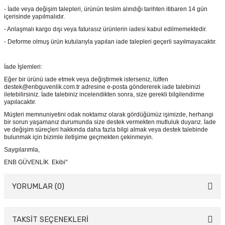
- İade veya değişim talepleri, ürünün teslim alındığı tarihten itibaren 14 gün
içerisinde yapılmalıdır.
- Anlaşmalı kargo dışı veya faturasız ürünlerin iadesi kabul edilmemektedir.
- Deforme olmuş ürün kutularıyla yapılan iade talepleri geçerli sayılmayacaktır.
İade İşlemleri:
Eğer bir ürünü iade etmek veya değiştirmek isterseniz, lütfen
destek@enbguvenlik.com.tr adresine e-posta göndererek iade talebinizi
iletebilirsiniz. İade talebiniz incelendikten sonra, size gerekli bilgilendirme
yapılacaktır.
Müşteri memnuniyetini odak noktamız olarak gördüğümüz işimizde, herhangi
bir sorun yaşamanız durumunda size destek vermekten mutluluk duyarız. İade
ve değişim süreçleri hakkında daha fazla bilgi almak veya destek talebinde
bulunmak için bizimle iletişime geçmekten çekinmeyin.
Saygılarımla,
ENB GÜVENLİK Ekibi"
YORUMLAR (0)
TAKSİT SEÇENEKLERİ
Bu ürüne ilk yorumu siz yapın!