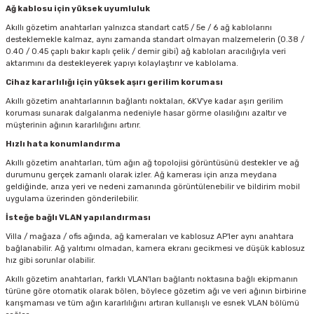
Ağ kablosu için yüksek uyumluluk
Akıllı gözetim anahtarları yalnızca standart cat5 / 5e / 6 ağ kablolarını
desteklemekle kalmaz, aynı zamanda standart olmayan malzemelerin (0.38 /
0.40 / 0.45 çaplı bakır kaplı çelik / demir gibi) ağ kabloları aracılığıyla veri
aktarımını da destekleyerek yapıyı kolaylaştırır ve kablolama.
Cihaz kararlılığı için yüksek aşırı gerilim koruması
Akıllı gözetim anahtarlarının bağlantı noktaları, 6KV'ye kadar aşırı gerilim
koruması sunarak dalgalanma nedeniyle hasar görme olasılığını azaltır ve
müşterinin ağının kararlılığını artırır.
Hızlı hata konumlandırma
Akıllı gözetim anahtarları, tüm ağın ağ topolojisi görüntüsünü destekler ve ağ
durumunu gerçek zamanlı olarak izler. Ağ kamerası için arıza meydana
geldiğinde, arıza yeri ve nedeni zamanında görüntülenebilir ve bildirim mobil
uygulama üzerinden gönderilebilir.
İsteğe bağlı VLAN yapılandırması
Villa / mağaza / ofis ağında, ağ kameraları ve kablosuz AP'ler aynı anahtara
bağlanabilir. Ağ yalıtımı olmadan, kamera ekranı gecikmesi ve düşük kablosuz
hız gibi sorunlar olabilir.
Akıllı gözetim anahtarları, farklı VLAN'ları bağlantı noktasına bağlı ekipmanın
türüne göre otomatik olarak bölen, böylece gözetim ağı ve veri ağının birbirine
karışmaması ve tüm ağın kararlılığını artıran kullanışlı ve esnek VLAN bölümü