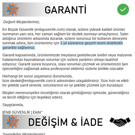
Değerli Müşterilerimiz,
En Büyük Güvenlik
(enbguvenlik.com)
olarak, sizlere yüksek kaliteli ürünler
sunmanın yanı sıra, her zaman sağlam bir destek sunmayı amaçlıyoruz. Satın
aldığınız ürünlerin arkasında durarak, sizlere sorunsuz bir kullanım deneyimi
sunmak adına, tüm ürünlerimiz için
2 yıl süresince geçerli resmi distribütör
garantisi sağlıyoruz.
Garanti kapsamında, ürünlerimizde meydana gelebilecek üretim veya malzeme
hatalarından kaynaklanan sorunlar için sizlere yardımcı olmayı taahhüt
ediyoruz. Garanti süresi boyunca, olası sorunları çözmek ve ürünlerinizin tam
işlevselliğini sağlamak adına profesyonel ekibimiz sizlerle birlikte olacaktır.
Herhangi bir sorun yaşamanız durumunda,
bize destek@enbguvenlik.com.tr adresinden ulaşabilirsiniz. Size hızlı ve etkili
bir şekilde yanıt vererek, sorunlarınızı en iyi şekilde çözmek için buradayız.
Müşteri memnuniyetini önceliğimiz olarak gördüğümüz işimizde, güvendiğiniz
ve tercih ettiğiniz için teşekkür ederiz.
Saygılarımla,
[ENB GÜVENLİK ] Ekibi"
Saygıdeğer Müşterilerimiz,