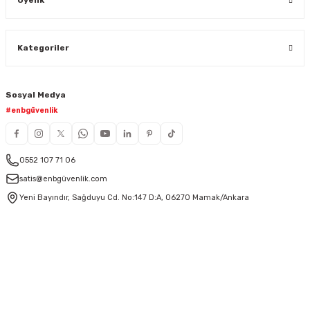
Kategoriler
Sosyal Medya
#enbgüvenlik
0552 107 71 06
satis@enbgüvenlik.com
Yeni Bayındır, Sağduyu Cd. No:147 D:A, 06270 Mamak/Ankara