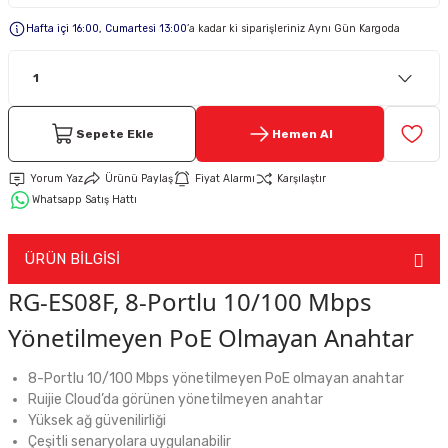
Hafta içi 16:00, Cumartesi 13:00
’a kadar ki siparişleriniz Aynı Gün Kargoda
Keypad-Tuş Takımı Ürünler
Hırsız Alarm Aksesuarlar
Sepete Ekle
Hemen Al
Yorum Yaz
Ürünü Paylaş
Fiyat Alarmı
Karşılaştır
Whatsapp Satış Hattı
ÜRÜN BİLGİSİ
RG-ES08F, 8-Portlu 10/100 Mbps
Yönetilmeyen PoE Olmayan Anahtar
8-Portlu 10/100 Mbps yönetilmeyen PoE olmayan anahtar
Ruijie Cloud’da görünen yönetilmeyen anahtar
Yüksek ağ güvenilirliği
Çeşitli senaryolara uygulanabilir