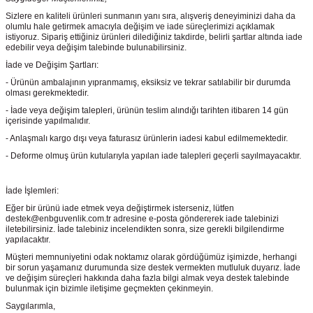
Sizlere en kaliteli ürünleri sunmanın yanı sıra, alışveriş deneyiminizi daha da
olumlu hale getirmek amacıyla değişim ve iade süreçlerimizi açıklamak
istiyoruz. Sipariş ettiğiniz ürünleri dilediğiniz takdirde, belirli şartlar altında iade
edebilir veya değişim talebinde bulunabilirsiniz.
İade ve Değişim Şartları:
- Ürünün ambalajının yıpranmamış, eksiksiz ve tekrar satılabilir bir durumda
olması gerekmektedir.
- İade veya değişim talepleri, ürünün teslim alındığı tarihten itibaren 14 gün
içerisinde yapılmalıdır.
- Anlaşmalı kargo dışı veya faturasız ürünlerin iadesi kabul edilmemektedir.
- Deforme olmuş ürün kutularıyla yapılan iade talepleri geçerli sayılmayacaktır.
İade İşlemleri:
Eğer bir ürünü iade etmek veya değiştirmek isterseniz, lütfen
destek@enbguvenlik.com.tr adresine e-posta göndererek iade talebinizi
iletebilirsiniz. İade talebiniz incelendikten sonra, size gerekli bilgilendirme
yapılacaktır.
Müşteri memnuniyetini odak noktamız olarak gördüğümüz işimizde, herhangi
bir sorun yaşamanız durumunda size destek vermekten mutluluk duyarız. İade
ve değişim süreçleri hakkında daha fazla bilgi almak veya destek talebinde
bulunmak için bizimle iletişime geçmekten çekinmeyin.
Saygılarımla,