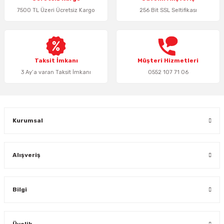
7500 TL Üzeri Ücretsiz Kargo
256 Bit SSL Seltifikası
Ürün bilgilerinde hatalar bulunuyor.
Ürün fiyatı diğer sitelerden daha pahalı.
Bu ürüne benzer farklı alternatifler olmalı.
Taksit İmkanı
Müşteri Hizmetleri
3 Ay’a varan Taksit İmkanı
0552 107 71 06
Gönder
Kurumsal
Alışveriş
Bilgi
Üyelik