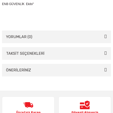
ENB GÜVENLİK Ekibi"
YORUMLAR (0)
TAKSİT SEÇENEKLERİ
Bu ürüne ilk yorumu siz yapın!
Yorum Yaz
ÖNERİLERİNİZ
Bu ürünün fiyat bilgisi, resim, ürün açıklamalarında ve diğer konularda
yetersiz gördüğünüz noktaları öneri formunu kullanarak tarafımıza
iletebilirsiniz.
Görüş ve önerileriniz için teşekkür ederiz.
Ürün resmi kalitesiz, bozuk veya görüntülenemiyor.
Ücretsiz Kargo
Güvenli Alışveriş
Ürün açıklamasında eksik bilgiler bulunuyor.