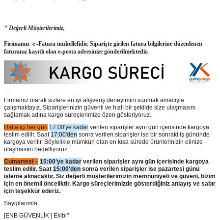
‘‘ Değerli Müşterilerimiz,
Firimamız e -Fatura mükellefidir. Siparişte girilen fatura bilgilerine düzenlenen
faturanız kayıtlı olan e-posta adresinize gönderilmektedir.
Firmamız olarak sizlere en iyi alışveriş deneyimini sunmak amacıyla
çalışmaktayız. Siparişlerinizin güvenli ve hızlı bir şekilde size ulaşmasını
sağlamak adına kargo süreçlerimize özen gösteriyoruz.
Hafta içi her gün
17:00'ye kadar
verilen siparişler aynı gün içerisinde kargoya
teslim edilir. Saat
17:00'den
sonra verilen siparişler ise bir sonraki iş gününde
kargoya verilir. Böylelikle mümkün olan en kısa sürede ürünlerinizin elinize
ulaşmasını hedefliyoruz.
Cumartesi –
15:00'ye kadar
verilen siparişler aynı gün içerisinde kargoya
teslim edilir. Saat
15:00'den
sonra verilen siparişler ise pazartesi günü
işleme alınacaktır. Siz değerli müşterilerimizin memnuniyeti ve güveni, bizim
için en önemli önceliktir. Kargo süreçlerimizde gösterdiğiniz anlayış ve sabır
için teşekkür ederiz.
Saygılarımla,
[ENB GÜVENLİK ] Ekibi"