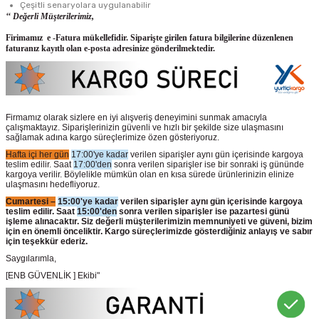
Çeşitli senaryolara uygulanabilir
‘‘ Değerli Müşterilerimiz,
Firimamız e -Fatura mükellefidir. Siparişte girilen fatura bilgilerine düzenlenen
faturanız kayıtlı olan e-posta adresinize gönderilmektedir.
Firmamız olarak sizlere en iyi alışveriş deneyimini sunmak amacıyla
çalışmaktayız. Siparişlerinizin güvenli ve hızlı bir şekilde size ulaşmasını
sağlamak adına kargo süreçlerimize özen gösteriyoruz.
Hafta içi her gün
17:00'ye kadar
verilen siparişler aynı gün içerisinde kargoya
teslim edilir. Saat
17:00'den
sonra verilen siparişler ise bir sonraki iş gününde
kargoya verilir. Böylelikle mümkün olan en kısa sürede ürünlerinizin elinize
ulaşmasını hedefliyoruz.
Cumartesi –
15:00'ye kadar
verilen siparişler aynı gün içerisinde kargoya
teslim edilir. Saat
15:00'den
sonra verilen siparişler ise pazartesi günü
işleme alınacaktır. Siz değerli müşterilerimizin memnuniyeti ve güveni, bizim
için en önemli önceliktir. Kargo süreçlerimizde gösterdiğiniz anlayış ve sabır
için teşekkür ederiz.
Saygılarımla,
[ENB GÜVENLİK ] Ekibi"