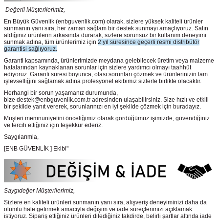
Değerli Müşterilerimiz,
En Büyük Güvenlik
(enbguvenlik.com)
olarak, sizlere yüksek kaliteli ürünler
sunmanın yanı sıra, her zaman sağlam bir destek sunmayı amaçlıyoruz. Satın
aldığınız ürünlerin arkasında durarak, sizlere sorunsuz bir kullanım deneyimi
sunmak adına, tüm ürünlerimiz için
2 yıl süresince geçerli resmi distribütör
garantisi sağlıyoruz.
Garanti kapsamında, ürünlerimizde meydana gelebilecek üretim veya malzeme
hatalarından kaynaklanan sorunlar için sizlere yardımcı olmayı taahhüt
ediyoruz. Garanti süresi boyunca, olası sorunları çözmek ve ürünlerinizin tam
işlevselliğini sağlamak adına profesyonel ekibimiz sizlerle birlikte olacaktır.
Herhangi bir sorun yaşamanız durumunda,
bize destek@enbguvenlik.com.tr adresinden ulaşabilirsiniz. Size hızlı ve etkili
bir şekilde yanıt vererek, sorunlarınızı en iyi şekilde çözmek için buradayız.
Müşteri memnuniyetini önceliğimiz olarak gördüğümüz işimizde, güvendiğiniz
ve tercih ettiğiniz için teşekkür ederiz.
Saygılarımla,
[ENB GÜVENLİK ] Ekibi"
Saygıdeğer Müşterilerimiz,
Sizlere en kaliteli ürünleri sunmanın yanı sıra, alışveriş deneyiminizi daha da
olumlu hale getirmek amacıyla değişim ve iade süreçlerimizi açıklamak
istiyoruz. Sipariş ettiğiniz ürünleri dilediğiniz takdirde, belirli şartlar altında iade