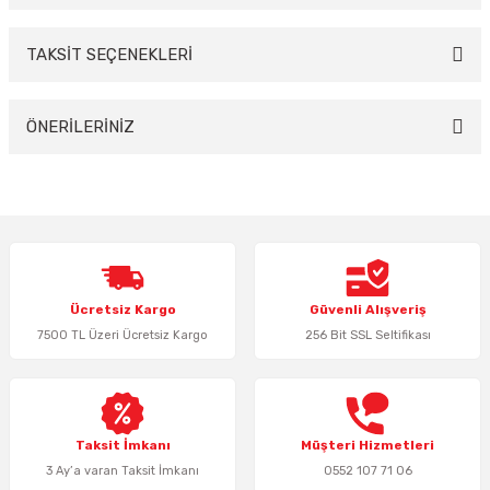
TAKSİT SEÇENEKLERİ
Bu ürüne ilk yorumu siz yapın!
Yorum Yaz
ÖNERİLERİNİZ
Bu ürünün fiyat bilgisi, resim, ürün açıklamalarında ve diğer konularda
yetersiz gördüğünüz noktaları öneri formunu kullanarak tarafımıza
iletebilirsiniz.
Görüş ve önerileriniz için teşekkür ederiz.
Ürün resmi kalitesiz, bozuk veya görüntülenemiyor.
Ücretsiz Kargo
Güvenli Alışveriş
Ürün açıklamasında eksik bilgiler bulunuyor.
7500 TL Üzeri Ücretsiz Kargo
256 Bit SSL Seltifikası
Ürün bilgilerinde hatalar bulunuyor.
Ürün fiyatı diğer sitelerden daha pahalı.
Bu ürüne benzer farklı alternatifler olmalı.
Taksit İmkanı
Müşteri Hizmetleri
3 Ay’a varan Taksit İmkanı
0552 107 71 06