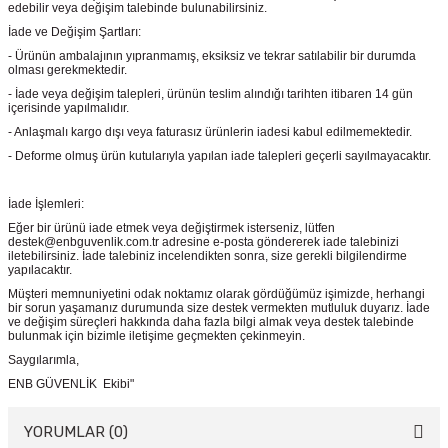
edebilir veya değişim talebinde bulunabilirsiniz.
İade ve Değişim Şartları:
- Ürünün ambalajının yıpranmamış, eksiksiz ve tekrar satılabilir bir durumda
olması gerekmektedir.
- İade veya değişim talepleri, ürünün teslim alındığı tarihten itibaren 14 gün
içerisinde yapılmalıdır.
- Anlaşmalı kargo dışı veya faturasız ürünlerin iadesi kabul edilmemektedir.
- Deforme olmuş ürün kutularıyla yapılan iade talepleri geçerli sayılmayacaktır.
İade İşlemleri:
Eğer bir ürünü iade etmek veya değiştirmek isterseniz, lütfen
destek@enbguvenlik.com.tr adresine e-posta göndererek iade talebinizi
iletebilirsiniz. İade talebiniz incelendikten sonra, size gerekli bilgilendirme
yapılacaktır.
Müşteri memnuniyetini odak noktamız olarak gördüğümüz işimizde, herhangi
bir sorun yaşamanız durumunda size destek vermekten mutluluk duyarız. İade
ve değişim süreçleri hakkında daha fazla bilgi almak veya destek talebinde
bulunmak için bizimle iletişime geçmekten çekinmeyin.
Saygılarımla,
ENB GÜVENLİK Ekibi"
YORUMLAR (0)