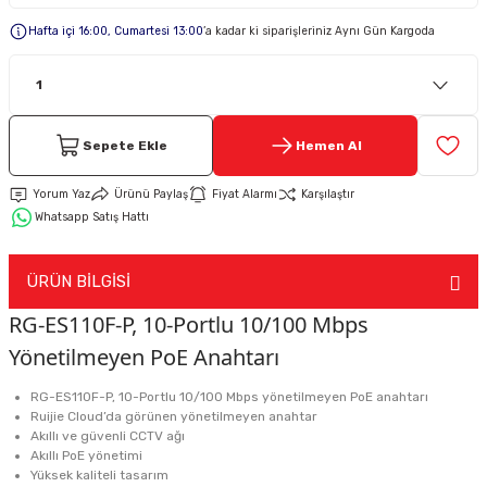
Hafta içi 16:00, Cumartesi 13:00
’a kadar ki siparişleriniz Aynı Gün Kargoda
Keypad-Tuş Takımı Ürünler
Hırsız Alarm Aksesuarlar
Sepete Ekle
Hemen Al
Yorum Yaz
Ürünü Paylaş
Fiyat Alarmı
Karşılaştır
Whatsapp Satış Hattı
ÜRÜN BİLGİSİ
RG-ES110F-P, 10-Portlu 10/100 Mbps
Yönetilmeyen PoE Anahtarı
RG-ES110F-P, 10-Portlu 10/100 Mbps yönetilmeyen PoE anahtarı
Ruijie Cloud’da görünen yönetilmeyen anahtar
Akıllı ve güvenli CCTV ağı
Akıllı PoE yönetimi
Yüksek kaliteli tasarım