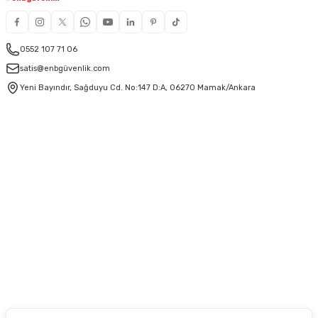
0552 107 71 06
satis@enbgüvenlik.com
Yeni Bayındır, Sağduyu Cd. No:147 D:A, 06270 Mamak/Ankara