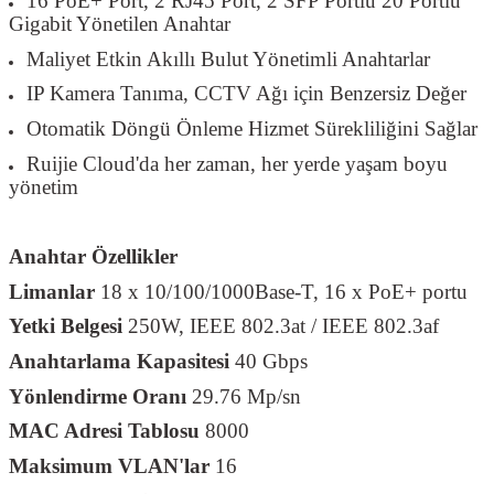
16 PoE+ Port, 2 RJ45 Port, 2 SFP Portlu 20 Portlu
Gigabit Yönetilen Anahtar
Maliyet Etkin Akıllı Bulut Yönetimli Anahtarlar
IP Kamera Tanıma, CCTV Ağı için Benzersiz Değer
Otomatik Döngü Önleme Hizmet Sürekliliğini Sağlar
Ruijie Cloud'da her zaman, her yerde yaşam boyu
yönetim
Anahtar Özellikler
Limanlar
18 x 10/100/1000Base-T, 16 x PoE+ portu
Yetki Belgesi
250W, IEEE 802.3at / IEEE 802.3af
Anahtarlama Kapasitesi
40 Gbps
Yönlendirme Oranı
29.76 Mp/sn
MAC Adresi Tablosu
8000
Maksimum VLAN'lar
16