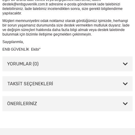
destek@enbguvenlik.com.tr adresine e-posta göndererek iade talebinizi
iletebilirsiniz. İade talebiniz incelendikten sonra, size gerekli bilgilendirme
yapılacaktır.
Müşteri memnuniyetini odak noktamız olarak gördüğümüz işimizde, herhangi
bir sorun yaşamanız durumunda size destek vermekten mutluluk duyarız. İade
ve değişim süreçleri hakkında daha fazla bilgi almak veya destek talebinde
bulunmak için bizimle iletişime geçmekten çekinmeyin.
Saygılarımla,
ENB GÜVENLİK Ekibi"
YORUMLAR (0)
TAKSİT SEÇENEKLERİ
Bu ürüne ilk yorumu siz yapın!
Yorum Yaz
ÖNERİLERİNİZ
Bu ürünün fiyat bilgisi, resim, ürün açıklamalarında ve diğer konularda
yetersiz gördüğünüz noktaları öneri formunu kullanarak tarafımıza
iletebilirsiniz.
Görüş ve önerileriniz için teşekkür ederiz.