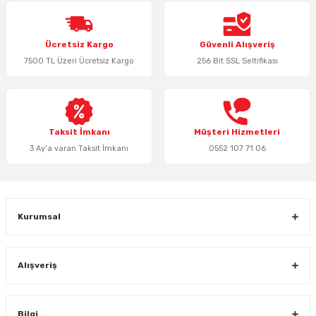
Ürün resmi kalitesiz, bozuk veya görüntülenemiyor.
Ücretsiz Kargo
Güvenli Alışveriş
Ürün açıklamasında eksik bilgiler bulunuyor.
7500 TL Üzeri Ücretsiz Kargo
256 Bit SSL Seltifikası
Ürün bilgilerinde hatalar bulunuyor.
Ürün fiyatı diğer sitelerden daha pahalı.
Bu ürüne benzer farklı alternatifler olmalı.
Taksit İmkanı
Müşteri Hizmetleri
3 Ay’a varan Taksit İmkanı
0552 107 71 06
Gönder
Kurumsal
Alışveriş
Bilgi