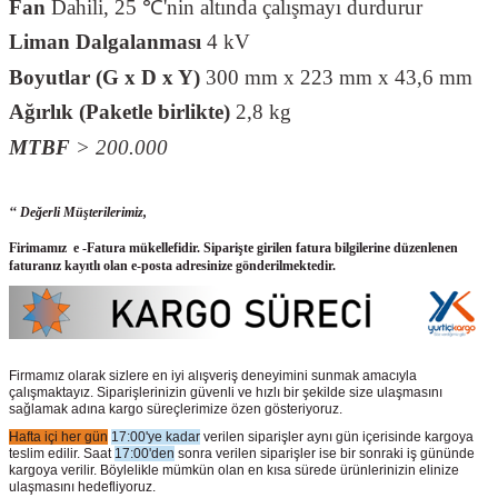
Fan
Dahili, 25
℃
'nin alt
ı
nda
ç
al
ış
may
ı
durdurur
Liman Dalgalanması
4 kV
Boyutlar (G x D x Y)
300 mm x 223 mm x 43,6 mm
Ağırlık (Paketle birlikte)
2,8 kg
MTBF
> 200.000
‘‘ Değerli Müşterilerimiz,
Firimamız e -Fatura mükellefidir. Siparişte girilen fatura bilgilerine düzenlenen
faturanız kayıtlı olan e-posta adresinize gönderilmektedir.
Firmamız olarak sizlere en iyi alışveriş deneyimini sunmak amacıyla
çalışmaktayız. Siparişlerinizin güvenli ve hızlı bir şekilde size ulaşmasını
sağlamak adına kargo süreçlerimize özen gösteriyoruz.
Hafta içi her gün
17:00'ye kadar
verilen siparişler aynı gün içerisinde kargoya
teslim edilir. Saat
17:00'den
sonra verilen siparişler ise bir sonraki iş gününde
kargoya verilir. Böylelikle mümkün olan en kısa sürede ürünlerinizin elinize
ulaşmasını hedefliyoruz.