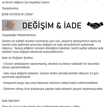
ve tercih ettiğiniz için teşekkür ederiz.
Saygılarımla,
[ENB GÜVENLİK ] Ekibi"
Saygıdeğer Müşterilerimiz,
Sizlere en kaliteli ürünleri sunmanın yanı sıra, alışveriş deneyiminizi daha da
olumlu hale getirmek amacıyla değişim ve iade süreçlerimizi açıklamak
istiyoruz. Sipariş ettiğiniz ürünleri dilediğiniz takdirde, belirli şartlar altında iade
edebilir veya değişim talebinde bulunabilirsiniz.
İade ve Değişim Şartları:
- Ürünün ambalajının yıpranmamış, eksiksiz ve tekrar satılabilir bir durumda
olması gerekmektedir.
- İade veya değişim talepleri, ürünün teslim alındığı tarihten itibaren 14 gün
içerisinde yapılmalıdır.
- Anlaşmalı kargo dışı veya faturasız ürünlerin iadesi kabul edilmemektedir.
- Deforme olmuş ürün kutularıyla yapılan iade talepleri geçerli sayılmayacaktır.
İade İşlemleri:
Eğer bir ürünü iade etmek veya değiştirmek isterseniz, lütfen