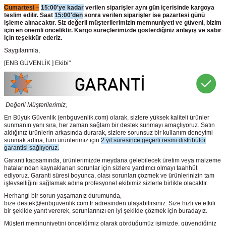
Cumartesi –
15:00'ye kadar
verilen siparişler aynı gün içerisinde kargoya
teslim edilir. Saat
15:00'den
sonra verilen siparişler ise pazartesi günü
işleme alınacaktır. Siz değerli müşterilerimizin memnuniyeti ve güveni, bizim
için en önemli önceliktir. Kargo süreçlerimizde gösterdiğiniz anlayış ve sabır
için teşekkür ederiz.
Saygılarımla,
[ENB GÜVENLİK ] Ekibi"
Değerli Müşterilerimiz,
En Büyük Güvenlik
(enbguvenlik.com)
olarak, sizlere yüksek kaliteli ürünler
sunmanın yanı sıra, her zaman sağlam bir destek sunmayı amaçlıyoruz. Satın
aldığınız ürünlerin arkasında durarak, sizlere sorunsuz bir kullanım deneyimi
sunmak adına, tüm ürünlerimiz için
2 yıl süresince geçerli resmi distribütör
garantisi sağlıyoruz.
Garanti kapsamında, ürünlerimizde meydana gelebilecek üretim veya malzeme
hatalarından kaynaklanan sorunlar için sizlere yardımcı olmayı taahhüt
ediyoruz. Garanti süresi boyunca, olası sorunları çözmek ve ürünlerinizin tam
işlevselliğini sağlamak adına profesyonel ekibimiz sizlerle birlikte olacaktır.
Herhangi bir sorun yaşamanız durumunda,
bize destek@enbguvenlik.com.tr adresinden ulaşabilirsiniz. Size hızlı ve etkili
bir şekilde yanıt vererek, sorunlarınızı en iyi şekilde çözmek için buradayız.
Müşteri memnuniyetini önceliğimiz olarak gördüğümüz işimizde, güvendiğiniz