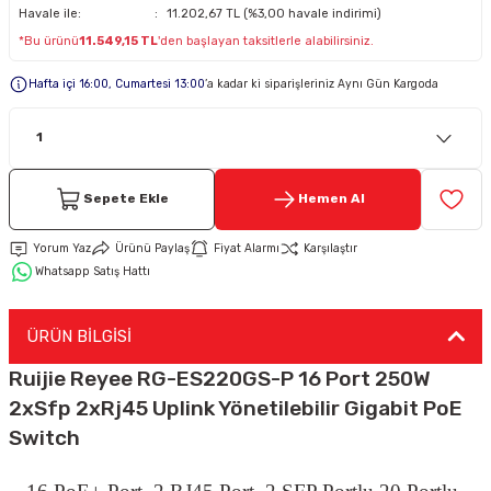
Havale ile:
11.202,67 TL (%3,00 havale indirimi)
*Bu ürünü
11.549,15 TL
'den başlayan taksitlerle alabilirsiniz.
Keypad-Tuş Takımı Ürünler
Hafta içi 16:00, Cumartesi 13:00
’a kadar ki siparişleriniz Aynı Gün Kargoda
Hırsız Alarm Aksesuarlar
Sepete Ekle
Hemen Al
Yorum Yaz
Ürünü Paylaş
Fiyat Alarmı
Karşılaştır
Whatsapp Satış Hattı
ÜRÜN BİLGİSİ
Ruijie Reyee RG-ES220GS-P 16 Port 250W
2xSfp 2xRj45 Uplink Yönetilebilir Gigabit PoE
Switch