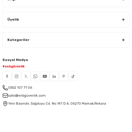
Üyelik
Kategoriler
Sosyal Medya
#enbgüvenlik
0552 107 71 06
satis@enbgüvenlik.com
Yeni Bayındır, Sağduyu Cd. No:147 D:A, 06270 Mamak/Ankara