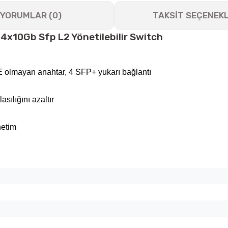
YORUMLAR (0)
TAKSİT SEÇENEKL
x10Gb Sfp L2 Yönetilebilir Switch
E olmayan anahtar, 4 SFP+ yukarı bağlantı
sılığını azaltır
netim