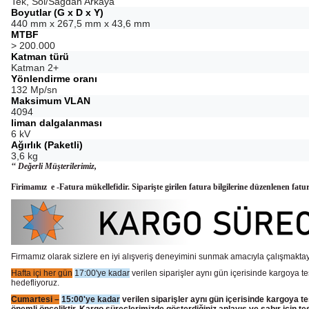
Tek, Sol/Sağdan Arkaya
Boyutlar (G x D x Y)
440 mm x 267,5 mm x 43,6 mm
MTBF
> 200.000
Katman türü
Katman 2+
Yönlendirme oranı
132 Mp/sn
Maksimum VLAN
4094
liman dalgalanması
6 kV
Ağırlık (Paketli)
3,6 kg
‘‘ Değerli Müşterilerimiz,
Firimamız e -Fatura mükellefidir. Siparişte girilen fatura bilgilerine düzenlenen fatu
Firmamız olarak sizlere en iyi alışveriş deneyimini sunmak amacıyla çalışmaktayı
Hafta içi her gün
17:00'ye kadar
verilen siparişler aynı gün içerisinde kargoya te
hedefliyoruz.
Cumartesi –
15:00'ye kadar
verilen siparişler aynı gün içerisinde kargoya te