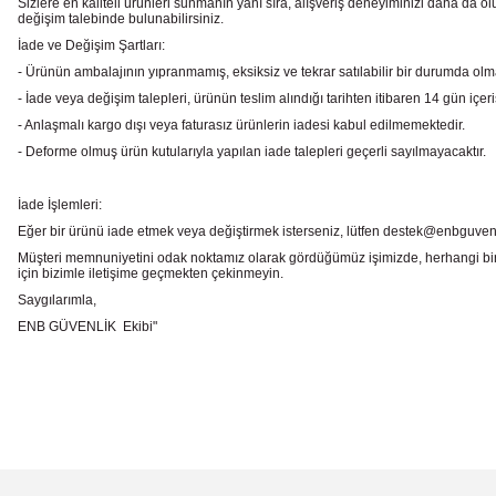
Sizlere en kaliteli ürünleri sunmanın yanı sıra, alışveriş deneyiminizi daha da olu
değişim talebinde bulunabilirsiniz.
İade ve Değişim Şartları:
- Ürünün ambalajının yıpranmamış, eksiksiz ve tekrar satılabilir bir durumda ol
- İade veya değişim talepleri, ürünün teslim alındığı tarihten itibaren 14 gün içeri
- Anlaşmalı kargo dışı veya faturasız ürünlerin iadesi kabul edilmemektedir.
- Deforme olmuş ürün kutularıyla yapılan iade talepleri geçerli sayılmayacaktır.
İade İşlemleri:
Eğer bir ürünü iade etmek veya değiştirmek isterseniz, lütfen destek@enbguvenlik.
Müşteri memnuniyetini odak noktamız olarak gördüğümüz işimizde, herhangi bir
için bizimle iletişime geçmekten çekinmeyin.
Saygılarımla,
ENB GÜVENLİK Ekibi"
Bu ürünün fiyat bilgisi, resim, ürün açıklamalarında ve diğer konularda
Görüş ve önerileriniz için teşekkür ederiz.
Ürün resmi kalitesiz, bozuk veya görüntülenemiyor.
Ürün açıklamasında eksik bilgiler bulunuyor.
Ürün bilgilerinde hatalar bulunuyor.