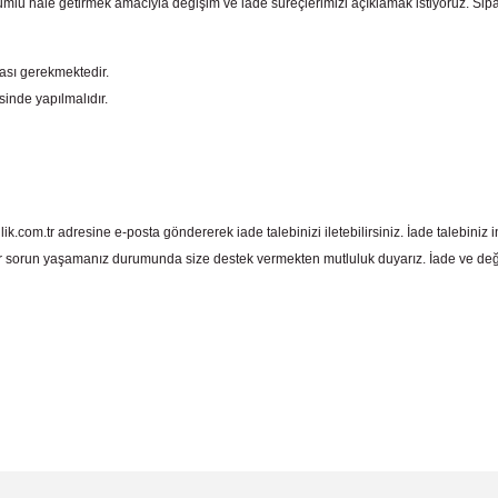
mlu hale getirmek amacıyla değişim ve iade süreçlerimizi açıklamak istiyoruz. Sipariş e
ması gerekmektedir.
sinde yapılmalıdır.
com.tr adresine e-posta göndererek iade talebinizi iletebilirsiniz. İade talebiniz in
 sorun yaşamanız durumunda size destek vermekten mutluluk duyarız. İade ve deği
 yetersiz gördüğünüz noktaları öneri formunu kullanarak tarafımıza iletebil
Bu ürüne ilk yorumu siz yapın!
Yorum Yaz