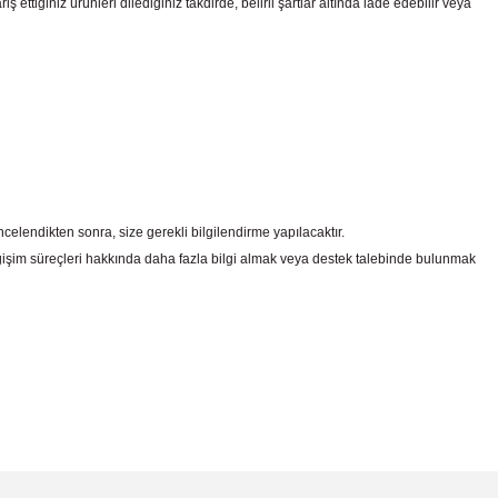
ttiğiniz ürünleri dilediğiniz takdirde, belirli şartlar altında iade edebilir veya
celendikten sonra, size gerekli bilgilendirme yapılacaktır.
şim süreçleri hakkında daha fazla bilgi almak veya destek talebinde bulunmak
irsiniz.