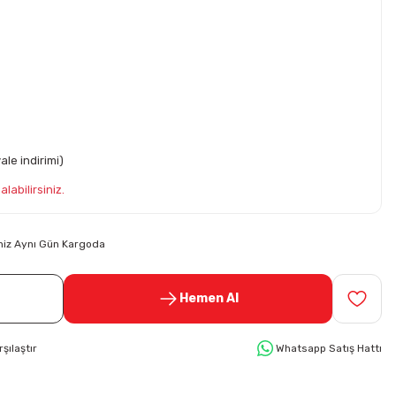
le indirimi)
labilirsiniz.
riniz Aynı Gün Kargoda
Hemen Al
rşılaştır
Whatsapp Satış Hattı