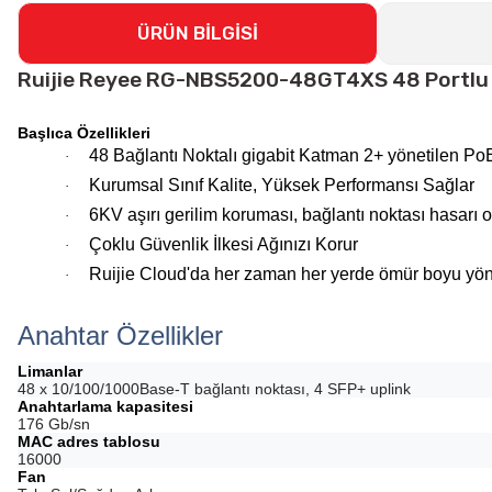
ÜRÜN BİLGİSİ
Ruijie Reyee RG-NBS5200-48GT4XS 48 Portlu 4
Başlıca Özellikleri
48 Bağlantı Noktalı gigabit Katman 2+ yönetilen Po
·
Kurumsal Sınıf Kalite, Yüksek Performansı Sağlar
·
6KV aşırı gerilim koruması, bağlantı noktası hasarı ola
·
Çoklu Güvenlik İlkesi Ağınızı Korur
·
Ruijie Cloud'da her zaman her yerde ömür boyu yö
·
Anahtar Özellikler
Limanlar
48 x 10/100/1000Base-T bağlantı noktası, 4 SFP+ uplink
Anahtarlama kapasitesi
176 Gb/sn
MAC adres tablosu
16000
Fan