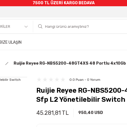
7500 TL ÜZERİ KARGO BEDAVA
BİZE ULAŞIN
Ruijie Reyee RG-NBS5200-48GT4XS 48 Portlu 4x10Gb Sf
0.0 Puan - 0 Yorum
Ruijie Reyee RG-NBS5200-
Sfp L2 Yönetilebilir Switch
45.281,81 TL
950,40 USD