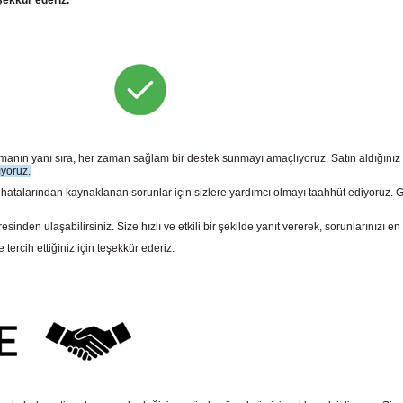
şekkür ederiz.
sunmanın yanı sıra, her zaman sağlam bir destek sunmayı amaçlıyoruz. Satın aldığını
ıyoruz.
larından kaynaklanan sorunlar için sizlere yardımcı olmayı taahhüt ediyoruz. Gara
n ulaşabilirsiniz. Size hızlı ve etkili bir şekilde yanıt vererek, sorunlarınızı en 
rcih ettiğiniz için teşekkür ederiz.