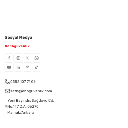
Sosyal Medya
#enbgüvenlik
0552 107 71 06
satis@enbgüvenlik.com
Yeni Bayındır, Sağduyu Cd.
No:147 D:A, 06270
Mamak/Ankara