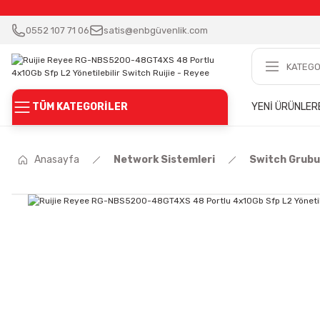
0552 107 71 06
satis@enbgüvenlik.com
TÜM KATEGORİLER
YENİ ÜRÜNLER
Anasayfa
Network Sistemleri
Switch Grubu