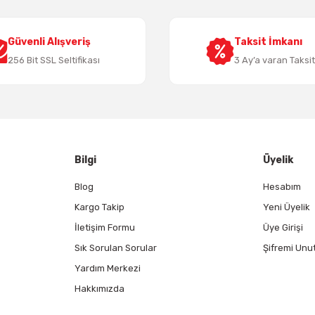
Güvenli Alışveriş
Taksit İmkanı
256 Bit SSL Seltifikası
3 Ay’a varan Taksi
Gönder
Bilgi
Üyelik
Blog
Hesabım
Kargo Takip
Yeni Üyelik
İletişim Formu
Üye Girişi
Sık Sorulan Sorular
Şifremi Unu
Yardım Merkezi
Hakkımızda