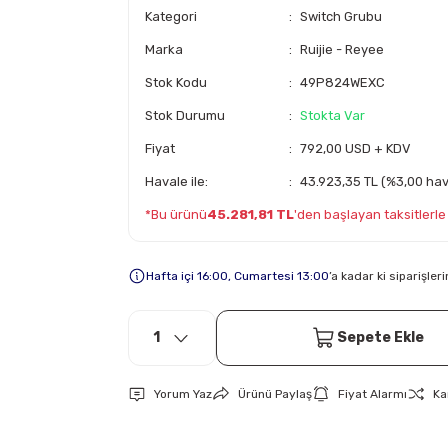
Kategori
Switch Grubu
Marka
Ruijie - Reyee
Stok Kodu
49P824WEXC
Stok Durumu
Stokta Var
Fiyat
792,00 USD + KDV
Havale ile:
43.923,35 TL (%3,00 hava
*Bu ürünü
45.281,81 TL
'den başlayan taksitlerle a
Hafta içi 16:00, Cumartesi 13:00
’a kadar ki siparişle
Sepete Ekle
Yorum Yaz
Ürünü Paylaş
Fiyat Alarmı
Ka