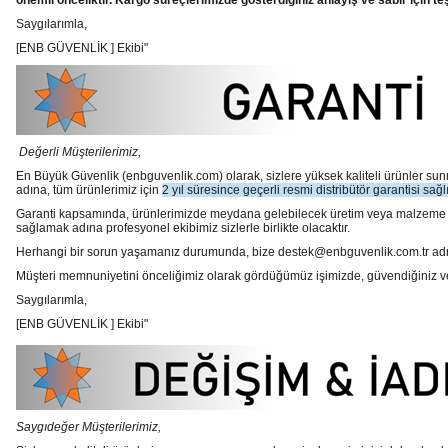
önemli önceliktir. Kargo süreçlerimizde gösterdiğiniz anlayış ve sabır için te
Saygılarımla,
[ENB GÜVENLİK ] Ekibi"
Değerli Müşterilerimiz,
En Büyük Güvenlik
(enbguvenlik.com)
olarak, sizlere yüksek kaliteli ürünler 
adına, tüm ürünlerimiz için
2 yıl süresince geçerli resmi distribütör garantisi sağl
Garanti kapsamında, ürünlerimizde meydana gelebilecek üretim veya malzeme hata
sağlamak adına profesyonel ekibimiz sizlerle birlikte olacaktır.
Herhangi bir sorun yaşamanız durumunda, bize destek@enbguvenlik.com.tr adresinde
Müşteri memnuniyetini önceliğimiz olarak gördüğümüz işimizde, güvendiğiniz ve te
Saygılarımla,
[ENB GÜVENLİK ] Ekibi"
Saygıdeğer Müşterilerimiz,