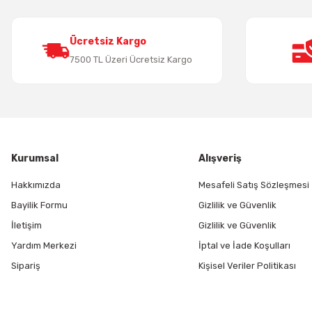
Ürün fiyatı diğer sitelerden daha pahalı.
Bu ürüne benzer farklı alternatifler olmalı.
Ücretsiz Kargo
7500 TL Üzeri Ücretsiz Kargo
Kurumsal
Alışveriş
Hakkımızda
Mesafeli Satış Sözleşmesi
Bayilik Formu
Gizlilik ve Güvenlik
İletişim
Gizlilik ve Güvenlik
Yardım Merkezi
İptal ve İade Koşulları
Sipariş
Kişisel Veriler Politikası