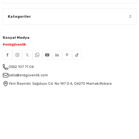
Kategoriler
Sosyal Medya
#enbgüvenlik
0552 107 71 06
satis@enbgüvenlik.com
Yeni Bayındır, Sağduyu Cd. No:147 D:A, 06270 Mamak/Ankara