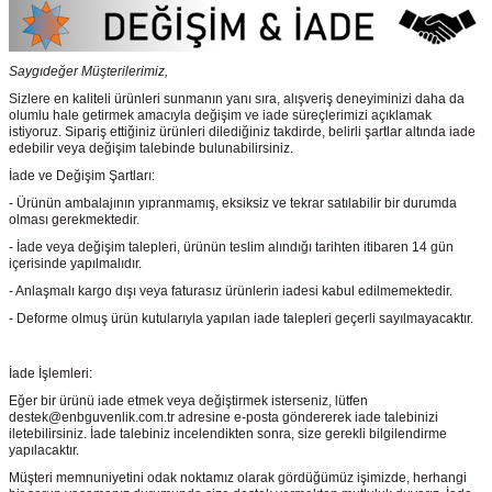
Saygıdeğer Müşterilerimiz,
Sizlere en kaliteli ürünleri sunmanın yanı sıra, alışveriş deneyiminizi daha da
olumlu hale getirmek amacıyla değişim ve iade süreçlerimizi açıklamak
istiyoruz. Sipariş ettiğiniz ürünleri dilediğiniz takdirde, belirli şartlar altında iade
edebilir veya değişim talebinde bulunabilirsiniz.
İade ve Değişim Şartları:
- Ürünün ambalajının yıpranmamış, eksiksiz ve tekrar satılabilir bir durumda
olması gerekmektedir.
- İade veya değişim talepleri, ürünün teslim alındığı tarihten itibaren 14 gün
içerisinde yapılmalıdır.
- Anlaşmalı kargo dışı veya faturasız ürünlerin iadesi kabul edilmemektedir.
- Deforme olmuş ürün kutularıyla yapılan iade talepleri geçerli sayılmayacaktır.
İade İşlemleri:
Eğer bir ürünü iade etmek veya değiştirmek isterseniz, lütfen
destek@enbguvenlik.com.tr adresine e-posta göndererek iade talebinizi
iletebilirsiniz. İade talebiniz incelendikten sonra, size gerekli bilgilendirme
yapılacaktır.
Müşteri memnuniyetini odak noktamız olarak gördüğümüz işimizde, herhangi