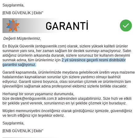
Saygılarımla,
[ENB GÜVENLİK ] Ekibi"
Değerli Müşterilerimiz,
En Büyük Güvenlik
(enbguvenlik.com)
olarak, sizlere yüksek kaliteli ürünler
sunmanın yanı sıra, her zaman sağlam bir destek sunmayı amaçlıyoruz. Satın
aldığınız ürünlerin arkasında durarak, sizlere sorunsuz bir kullanım deneyimi
sunmak adına, tüm ürünlerimiz için
2 yıl süresince geçerli resmi distribütör
garantisi sağlıyoruz.
Garanti kapsamında, ürünlerimizde meydana gelebilecek üretim veya malzeme
hatalarından kaynaklanan sorunlar için sizlere yardımcı olmayı taahhüt
ediyoruz. Garanti süresi boyunca, olası sorunları çözmek ve ürünlerinizin tam
işlevselliğini sağlamak adına profesyonel ekibimiz sizlerle birlikte olacaktır.
Herhangi bir sorun yaşamanız durumunda,
bize destek@enbguvenlik.com.tr adresinden ulaşabilirsiniz. Size hızlı ve etkili
bir şekilde yanıt vererek, sorunlarınızı en iyi şekilde çözmek için buradayız.
Müşteri memnuniyetini önceliğimiz olarak gördüğümüz işimizde, güvendiğiniz
ve tercih ettiğiniz için teşekkür ederiz.
Saygılarımla,
[ENB GÜVENLİK ] Ekibi"