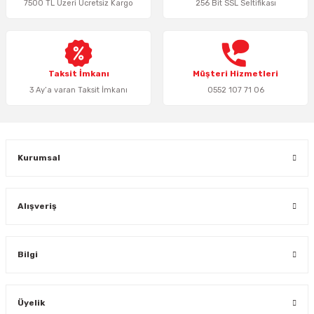
7500 TL Üzeri Ücretsiz Kargo
256 Bit SSL Seltifikası
Ürün bilgilerinde hatalar bulunuyor.
Ürün fiyatı diğer sitelerden daha pahalı.
Bu ürüne benzer farklı alternatifler olmalı.
Taksit İmkanı
Müşteri Hizmetleri
3 Ay’a varan Taksit İmkanı
0552 107 71 06
Gönder
Kurumsal
Alışveriş
Bilgi
Üyelik