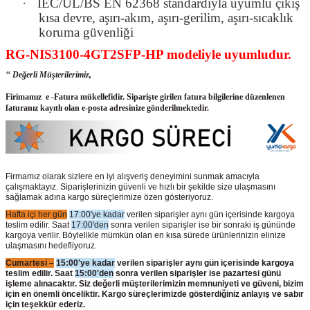
·
IEC/UL/BS EN 62368 standardıyla uyumlu çıkış
kısa devre, aşırı-akım, aşırı-gerilim, aşırı-sıcaklık
koruma güvenliği
RG-NIS3100-4GT2SFP-HP modeliyle uyumludur.
‘‘ Değerli Müşterilerimiz,
Firimamız e -Fatura mükellefidir. Siparişte girilen fatura bilgilerine düzenlenen
faturanız kayıtlı olan e-posta adresinize gönderilmektedir.
Firmamız olarak sizlere en iyi alışveriş deneyimini sunmak amacıyla
çalışmaktayız. Siparişlerinizin güvenli ve hızlı bir şekilde size ulaşmasını
sağlamak adına kargo süreçlerimize özen gösteriyoruz.
Hafta içi her gün
17:00'ye kadar
verilen siparişler aynı gün içerisinde kargoya
teslim edilir. Saat
17:00'den
sonra verilen siparişler ise bir sonraki iş gününde
kargoya verilir. Böylelikle mümkün olan en kısa sürede ürünlerinizin elinize
ulaşmasını hedefliyoruz.
Cumartesi –
15:00'ye kadar
verilen siparişler aynı gün içerisinde kargoya
teslim edilir. Saat
15:00'den
sonra verilen siparişler ise pazartesi günü
işleme alınacaktır. Siz değerli müşterilerimizin memnuniyeti ve güveni, bizim
için en önemli önceliktir. Kargo süreçlerimizde gösterdiğiniz anlayış ve sabır
için teşekkür ederiz.