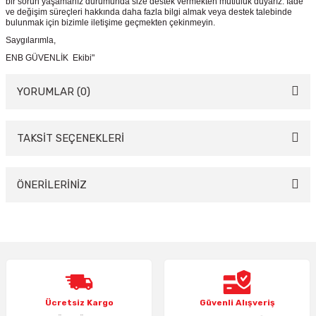
bir sorun yaşamanız durumunda size destek vermekten mutluluk duyarız. İade
ve değişim süreçleri hakkında daha fazla bilgi almak veya destek talebinde
bulunmak için bizimle iletişime geçmekten çekinmeyin.
Saygılarımla,
ENB GÜVENLİK Ekibi"
YORUMLAR (0)
TAKSİT SEÇENEKLERİ
Bu ürüne ilk yorumu siz yapın!
Yorum Yaz
ÖNERİLERİNİZ
Bu ürünün fiyat bilgisi, resim, ürün açıklamalarında ve diğer konularda
yetersiz gördüğünüz noktaları öneri formunu kullanarak tarafımıza
iletebilirsiniz.
Görüş ve önerileriniz için teşekkür ederiz.
Ürün resmi kalitesiz, bozuk veya görüntülenemiyor.
Ücretsiz Kargo
Güvenli Alışveriş
Ürün açıklamasında eksik bilgiler bulunuyor.