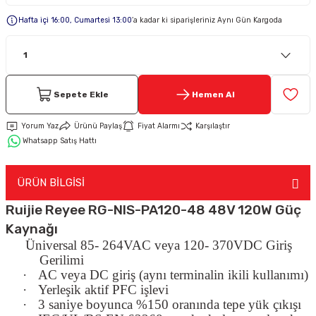
Hafta içi 16:00, Cumartesi 13:00
’a kadar ki siparişleriniz Aynı Gün Kargoda
Keypad-Tuş Takımı Ürünler
Hırsız Alarm Aksesuarlar
Sepete Ekle
Hemen Al
Yorum Yaz
Ürünü Paylaş
Fiyat Alarmı
Karşılaştır
Whatsapp Satış Hattı
ÜRÜN BİLGİSİ
Ruijie Reyee RG-NIS-PA120-48 48V 120W Güç
Kaynağı
Üniversal 85- 264VAC veya 120- 370VDC Giriş
Gerilimi
·
AC veya DC giriş (aynı terminalin ikili kullanımı)
·
Yerleşik aktif PFC işlevi
·
3 saniye boyunca %150 oranında tepe yük çıkışı