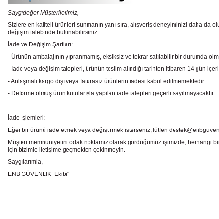
Saygıdeğer Müşterilerimiz,
Sizlere en kaliteli ürünleri sunmanın yanı sıra, alışveriş deneyiminizi daha da olu
değişim talebinde bulunabilirsiniz.
İade ve Değişim Şartları:
- Ürünün ambalajının yıpranmamış, eksiksiz ve tekrar satılabilir bir durumda ol
- İade veya değişim talepleri, ürünün teslim alındığı tarihten itibaren 14 gün içeri
- Anlaşmalı kargo dışı veya faturasız ürünlerin iadesi kabul edilmemektedir.
- Deforme olmuş ürün kutularıyla yapılan iade talepleri geçerli sayılmayacaktır.
İade İşlemleri:
Eğer bir ürünü iade etmek veya değiştirmek isterseniz, lütfen destek@enbguvenlik.
Müşteri memnuniyetini odak noktamız olarak gördüğümüz işimizde, herhangi bir
için bizimle iletişime geçmekten çekinmeyin.
Saygılarımla,
ENB GÜVENLİK Ekibi"
Bu ürünün fiyat bilgisi, resim, ürün açıklamalarında ve diğer konularda
Görüş ve önerileriniz için teşekkür ederiz.