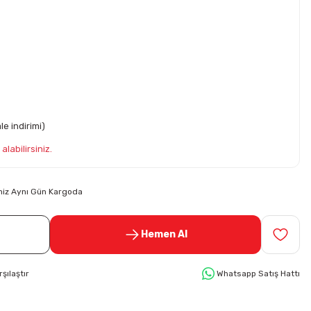
e indirimi)
alabilirsiniz.
riniz Aynı Gün Kargoda
Hemen Al
rşılaştır
Whatsapp Satış Hattı