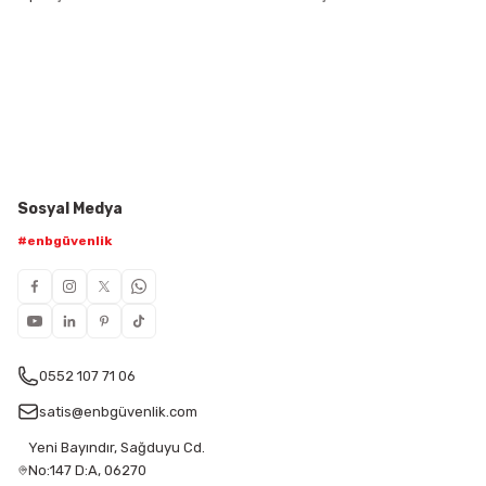
Sosyal Medya
#enbgüvenlik
0552 107 71 06
satis@enbgüvenlik.com
Yeni Bayındır, Sağduyu Cd.
No:147 D:A, 06270