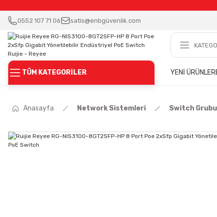
0552 107 71 06
satis@enbgüvenlik.com
TÜM KATEGORİLER
YENİ ÜRÜNLER
Anasayfa
Network Sistemleri
Switch Grubu