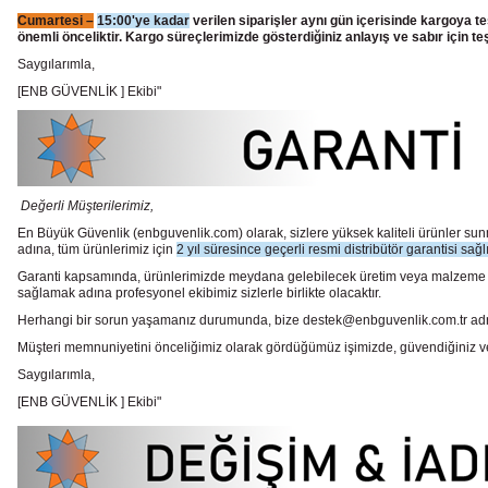
Cumartesi –
15:00'ye kadar
verilen siparişler aynı gün içerisinde kargoya te
önemli önceliktir. Kargo süreçlerimizde gösterdiğiniz anlayış ve sabır için te
Saygılarımla,
[ENB GÜVENLİK ] Ekibi"
Değerli Müşterilerimiz,
En Büyük Güvenlik
(enbguvenlik.com)
olarak, sizlere yüksek kaliteli ürünler 
adına, tüm ürünlerimiz için
2 yıl süresince geçerli resmi distribütör garantisi sağl
Garanti kapsamında, ürünlerimizde meydana gelebilecek üretim veya malzeme hata
sağlamak adına profesyonel ekibimiz sizlerle birlikte olacaktır.
Herhangi bir sorun yaşamanız durumunda, bize destek@enbguvenlik.com.tr adresinde
Müşteri memnuniyetini önceliğimiz olarak gördüğümüz işimizde, güvendiğiniz ve te
Saygılarımla,
[ENB GÜVENLİK ] Ekibi"