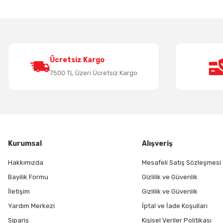
Ürün resmi kalitesiz, bozuk veya görüntülenemiyor.
Ürün açıklamasında eksik bilgiler bulunuyor.
Ürün bilgilerinde hatalar bulunuyor.
Ürün fiyatı diğer sitelerden daha pahalı.
Bu ürüne benzer farklı alternatifler olmalı.
Ücretsiz Kargo
7500 TL Üzeri Ücretsiz Kargo
Kurumsal
Alışveriş
Hakkımızda
Mesafeli Satış Sözleşmesi
Bayilik Formu
Gizlilik ve Güvenlik
İletişim
Gizlilik ve Güvenlik
Yardım Merkezi
İptal ve İade Koşulları
Sipariş
Kişisel Veriler Politikası