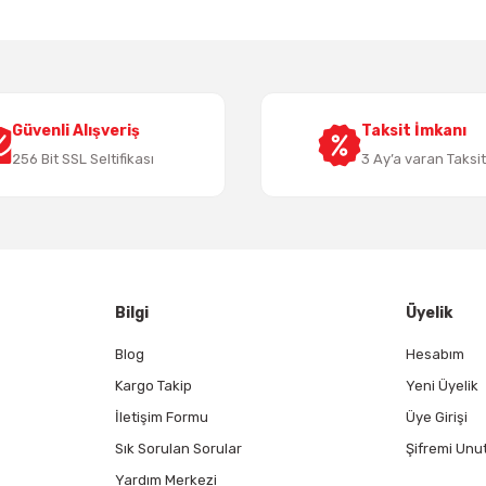
Yorum Yaz
Güvenli Alışveriş
Taksit İmkanı
256 Bit SSL Seltifikası
3 Ay’a varan Taksi
Gönder
Bilgi
Üyelik
Blog
Hesabım
Kargo Takip
Yeni Üyelik
İletişim Formu
Üye Girişi
Sık Sorulan Sorular
Şifremi Unu
Yardım Merkezi