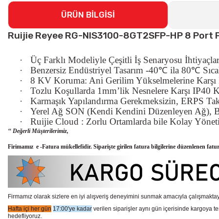
ÜRÜN BİLGİSİ
Ruijie Reyee RG-NIS3100-8GT2SFP-HP 8 Port Po
·
Üç Farklı Modeliyle Çeşitli İş Senaryosu İhtiyaçlar
·
Benzersiz Endüstriyel Tasarım -40
℃
ila 80
℃
S
ı
ca
·
8 KV Koruma: Ani Gerilim Yükselmelerine Karş
·
Tozlu Koşullarda 1mm’lik Nesnelere Karşı IP40
·
Karmaşık Yapılandırma Gerekmeksizin, ERPS Tak v
·
Yerel Ağ SON (Kendi Kendini Düzenleyen Ağ), Bu
·
Ruijie Cloud : Zorlu Ortamlarda bile Kolay Yöne
‘‘ Değerli Müşterilerimiz,
Firimamız e -Fatura mükellefidir. Siparişte girilen fatura bilgilerine düzenlenen fatu
Firmamız olarak sizlere en iyi alışveriş deneyimini sunmak amacıyla çalışmaktayı
Hafta içi her gün
17:00'ye kadar
verilen siparişler aynı gün içerisinde kargoya te
hedefliyoruz.