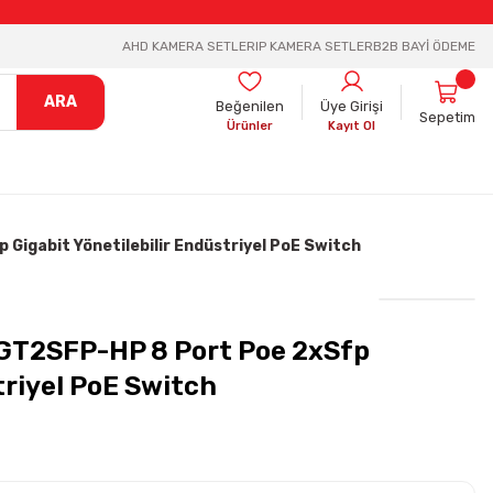
AHD KAMERA SETLER
IP KAMERA SETLER
B2B BAYİ ÖDEME
ARA
Beğenilen
Üye Girişi
Sepetim
Ürünler
Kayıt Ol
Gigabit Yönetilebilir Endüstriyel PoE Switch
8GT2SFP-HP 8 Port Poe 2xSfp
triyel PoE Switch