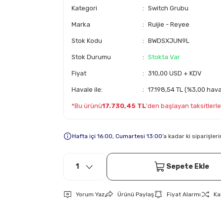
Kategori
Switch Grubu
Marka
Ruijie - Reyee
Stok Kodu
BWDSXJUN9L
Stok Durumu
Stokta Var
Fiyat
310,00 USD + KDV
Havale ile:
17.198,54 TL (%3,00 haval
*Bu ürünü
17.730,45 TL
'den başlayan taksitlerle 
Hafta içi 16:00, Cumartesi 13:00
’a kadar ki siparişle
Sepete Ekle
Yorum Yaz
Ürünü Paylaş
Fiyat Alarmı
Ka