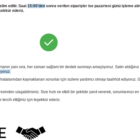
slim edilir. Saat
15:00'den
sonra verilen siparişler ise pazartesi günü işleme alı
şekkür ederiz.
sunmanın yanı sıra, her zaman sağlam bir destek sunmayı amaçlıyoruz. Satın aldığını
ıyoruz.
larından kaynaklanan sorunlar için sizlere yardımcı olmayı taahhüt ediyoruz. Gara
n ulaşabilirsiniz. Size hızlı ve etkili bir şekilde yanıt vererek, sorunlarınızı en 
rcih ettiğiniz için teşekkür ederiz.