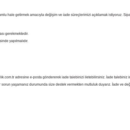
mlu hale getirmek amacıyla değişim ve iade süreçlerimizi açıklamak istiyoruz. Sipariş e
ması gerekmektedir.
sinde yapılmalıdır.
com.tr adresine e-posta göndererek iade talebinizi iletebilirsiniz. İade talebiniz in
 sorun yaşamanız durumunda size destek vermekten mutluluk duyarız. İade ve deği
 yetersiz gördüğünüz noktaları öneri formunu kullanarak tarafımıza iletebil
Bu ürüne ilk yorumu siz yapın!