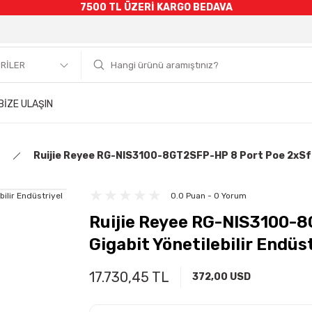
7500 TL ÜZERİ KARGO BEDAVA
BİZE ULAŞIN
Ruijie Reyee RG-NIS3100-8GT2SFP-HP 8 Port Poe 2xSfp 
0.0 Puan - 0 Yorum
Ruijie Reyee RG-NIS3100-
Gigabit Yönetilebilir Endüs
17.730,45 TL
372,00 USD