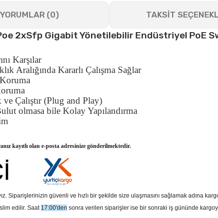
YORUMLAR (0)
TAKSİT SEÇENEKL
e 2xSfp Gigabit Yönetilebilir Endüstriyel PoE S
ını Karşılar
kl
ı
k Aral
ığı
nda Kararl
ı
Ç
al
ış
ma Sa
ğ
lar
ı Koruma
 Koruma
e Çalıştır (Plug and Play)
lut olmasa bile Kolay Yapılandırma
tim
ranız kayıtlı olan e-posta adresinize gönderilmektedir.
z. Siparişlerinizin güvenli ve hızlı bir şekilde size ulaşmasını sağlamak adına kar
slim edilir. Saat
17:00'den
sonra verilen siparişler ise bir sonraki iş gününde kargoy