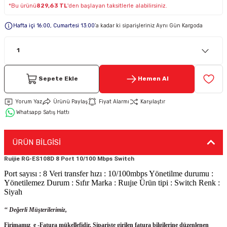
*Bu ürünü
829,63 TL
'den başlayan taksitlerle alabilirsiniz.
Keypad-Tuş Takımı Ürünler
Hafta içi 16:00, Cumartesi 13:00
’a kadar ki siparişleriniz Aynı Gün Kargoda
Hırsız Alarm Aksesuarlar
Sepete Ekle
Hemen Al
Yorum Yaz
Ürünü Paylaş
Fiyat Alarmı
Karşılaştır
Whatsapp Satış Hattı
ÜRÜN BİLGİSİ
Ruijie RG-ES108D 8 Port 10/100 Mbps Switch
Port sayısı : 8 Veri transfer hızı : 10/100mbps Yönetilme durumu :
Yönetilemez Durum : Sıfır Marka : Ruıjıe Ürün tipi : Switch Renk :
Siyah
‘‘ Değerli Müşterilerimiz,
Firimamız e -Fatura mükellefidir. Siparişte girilen fatura bilgilerine düzenlenen