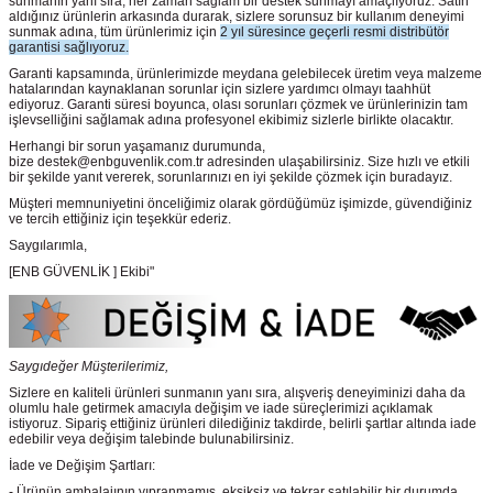
sunmanın yanı sıra, her zaman sağlam bir destek sunmayı amaçlıyoruz. Satın
aldığınız ürünlerin arkasında durarak, sizlere sorunsuz bir kullanım deneyimi
sunmak adına, tüm ürünlerimiz için
2 yıl süresince geçerli resmi distribütör
garantisi sağlıyoruz.
Garanti kapsamında, ürünlerimizde meydana gelebilecek üretim veya malzeme
hatalarından kaynaklanan sorunlar için sizlere yardımcı olmayı taahhüt
ediyoruz. Garanti süresi boyunca, olası sorunları çözmek ve ürünlerinizin tam
işlevselliğini sağlamak adına profesyonel ekibimiz sizlerle birlikte olacaktır.
Herhangi bir sorun yaşamanız durumunda,
bize destek@enbguvenlik.com.tr adresinden ulaşabilirsiniz. Size hızlı ve etkili
bir şekilde yanıt vererek, sorunlarınızı en iyi şekilde çözmek için buradayız.
Müşteri memnuniyetini önceliğimiz olarak gördüğümüz işimizde, güvendiğiniz
ve tercih ettiğiniz için teşekkür ederiz.
Saygılarımla,
[ENB GÜVENLİK ] Ekibi"
Saygıdeğer Müşterilerimiz,
Sizlere en kaliteli ürünleri sunmanın yanı sıra, alışveriş deneyiminizi daha da
olumlu hale getirmek amacıyla değişim ve iade süreçlerimizi açıklamak
istiyoruz. Sipariş ettiğiniz ürünleri dilediğiniz takdirde, belirli şartlar altında iade
edebilir veya değişim talebinde bulunabilirsiniz.
İade ve Değişim Şartları:
- Ürünün ambalajının yıpranmamış, eksiksiz ve tekrar satılabilir bir durumda