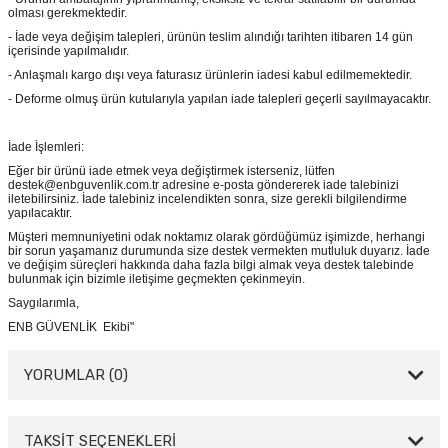
olması gerekmektedir.
- İade veya değişim talepleri, ürünün teslim alındığı tarihten itibaren 14 gün
içerisinde yapılmalıdır.
- Anlaşmalı kargo dışı veya faturasız ürünlerin iadesi kabul edilmemektedir.
- Deforme olmuş ürün kutularıyla yapılan iade talepleri geçerli sayılmayacaktır.
İade İşlemleri:
Eğer bir ürünü iade etmek veya değiştirmek isterseniz, lütfen
destek@enbguvenlik.com.tr adresine e-posta göndererek iade talebinizi
iletebilirsiniz. İade talebiniz incelendikten sonra, size gerekli bilgilendirme
yapılacaktır.
Müşteri memnuniyetini odak noktamız olarak gördüğümüz işimizde, herhangi
bir sorun yaşamanız durumunda size destek vermekten mutluluk duyarız. İade
ve değişim süreçleri hakkında daha fazla bilgi almak veya destek talebinde
bulunmak için bizimle iletişime geçmekten çekinmeyin.
Saygılarımla,
ENB GÜVENLİK Ekibi"
YORUMLAR (0)
TAKSİT SEÇENEKLERİ
Bu ürüne ilk yorumu siz yapın!