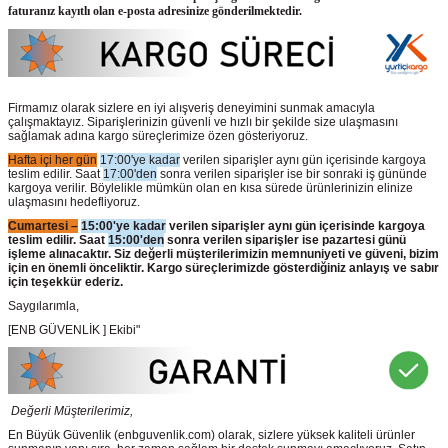
faturanız kayıtlı olan e-posta adresinize gönderilmektedir.
Firmamız olarak sizlere en iyi alışveriş deneyimini sunmak amacıyla
çalışmaktayız. Siparişlerinizin güvenli ve hızlı bir şekilde size ulaşmasını
sağlamak adına kargo süreçlerimize özen gösteriyoruz.
Hafta içi her gün
17:00'ye kadar
verilen siparişler aynı gün içerisinde kargoya
teslim edilir. Saat
17:00'den
sonra verilen siparişler ise bir sonraki iş gününde
kargoya verilir. Böylelikle mümkün olan en kısa sürede ürünlerinizin elinize
ulaşmasını hedefliyoruz.
Cumartesi –
15:00'ye kadar
verilen siparişler aynı gün içerisinde kargoya
teslim edilir. Saat
15:00'den
sonra verilen siparişler ise pazartesi günü
işleme alınacaktır. Siz değerli müşterilerimizin memnuniyeti ve güveni, bizim
için en önemli önceliktir. Kargo süreçlerimizde gösterdiğiniz anlayış ve sabır
için teşekkür ederiz.
Saygılarımla,
[ENB GÜVENLİK ] Ekibi"
Değerli Müşterilerimiz,
En Büyük Güvenlik
(enbguvenlik.com)
olarak, sizlere yüksek kaliteli ürünler