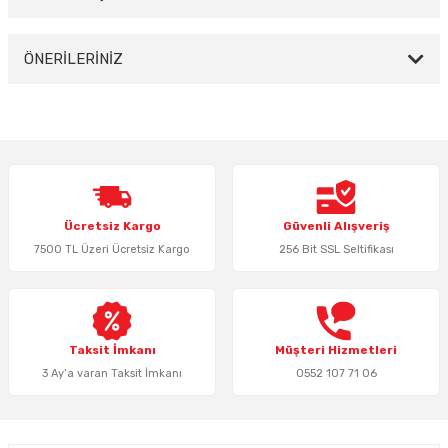
Yorum Yaz
ÖNERİLERİNİZ
Bu ürünün fiyat bilgisi, resim, ürün açıklamalarında ve diğer konularda
yetersiz gördüğünüz noktaları öneri formunu kullanarak tarafımıza
iletebilirsiniz.
Görüş ve önerileriniz için teşekkür ederiz.
Ürün resmi kalitesiz, bozuk veya görüntülenemiyor.
Ücretsiz Kargo
Güvenli Alışveriş
Ürün açıklamasında eksik bilgiler bulunuyor.
7500 TL Üzeri Ücretsiz Kargo
256 Bit SSL Seltifikası
Ürün bilgilerinde hatalar bulunuyor.
Ürün fiyatı diğer sitelerden daha pahalı.
Bu ürüne benzer farklı alternatifler olmalı.
Taksit İmkanı
Müşteri Hizmetleri
3 Ay’a varan Taksit İmkanı
0552 107 71 06
Gönder