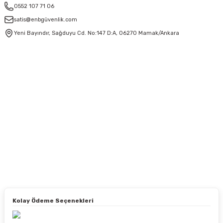
0552 107 71 06
satis@enbgüvenlik.com
Yeni Bayındır, Sağduyu Cd. No:147 D:A, 06270 Mamak/Ankara
Kolay Ödeme Seçenekleri