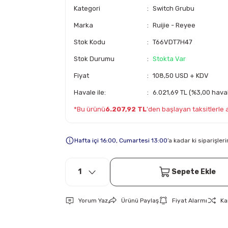
Kategori
Switch Grubu
Marka
Ruijie - Reyee
Stok Kodu
T66VDT7H47
Stok Durumu
Stokta Var
Fiyat
108,50 USD + KDV
Havale ile:
6.021,69 TL (%3,00 haval
*Bu ürünü
6.207,92 TL
'den başlayan taksitlerle al
Hafta içi 16:00, Cumartesi 13:00
’a kadar ki siparişle
Sepete Ekle
Yorum Yaz
Ürünü Paylaş
Fiyat Alarmı
Ka