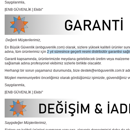
Saygılarımla,
[ENB GÜVENLİK ] Ekibi"
Değerli Müşterilerimiz,
En Büyük Güvenlik
(enbguvenlik.com)
olarak, sizlere yüksek kaliteli ürünler 
adına, tüm ürünlerimiz için
2 yıl süresince geçerli resmi distribütör garantisi sağl
Garanti kapsamında, ürünlerimizde meydana gelebilecek üretim veya malzeme hata
sağlamak adına profesyonel ekibimiz sizlerle birlikte olacaktır.
Herhangi bir sorun yaşamanız durumunda, bize destek@enbguvenlik.com.tr adresinde
Müşteri memnuniyetini önceliğimiz olarak gördüğümüz işimizde, güvendiğiniz ve te
Saygılarımla,
[ENB GÜVENLİK ] Ekibi"
Saygıdeğer Müşterilerimiz,