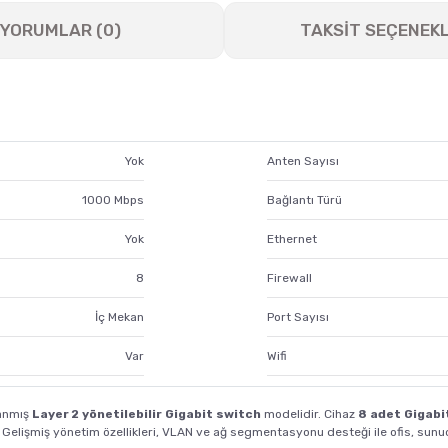
YORUMLAR (0)
TAKSİT SEÇENEKL
Yok
Anten Sayısı
1000 Mbps
Bağlantı Türü
Yok
Ethernet
8
Firewall
İç Mekan
Port Sayısı
Var
Wifi
lanmış
Layer 2 yönetilebilir Gigabit switch
modelidir. Cihaz
8 adet Gigabi
. Gelişmiş yönetim özellikleri, VLAN ve ağ segmentasyonu desteği ile ofis, sun