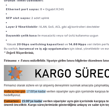
Ürünün Temel Özellikleri:
Ethernet port sayısı:
8 × Gigabit RJ45
SFP slot sayısı:
2 adet uplink
Layer 2 Yönetilebilir:
VLAN, QoS, ACL gibi ağ kontrolleri destekler
Dayanıklı çelik kasa
ile masaüstü veya raf üstü kullanıma uygun
Yüksek
20 Gbps switching kapasitesi
ve
14.88 Mpps
veri iletim per
Bu switch,
kurumsal ve iş ağı uygulamaları
için ideal, yönetilebilir ve e
‘‘ Değerli Müşterilerimiz,
Firimamız e -Fatura mükellefidir. Siparişte girilen fatura bilgilerine düzenlenen fatu
Firmamız olarak sizlere en iyi alışveriş deneyimini sunmak amacıyla çalışmaktayı
Hafta içi her gün
17:00'ye kadar
verilen siparişler aynı gün içerisinde kargoya te
hedefliyoruz.
Cumartesi –
15:00'ye kadar
verilen siparişler aynı gün içerisinde kargoya te
önemli önceliktir. Kargo süreçlerimizde gösterdiğiniz anlayış ve sabır için te