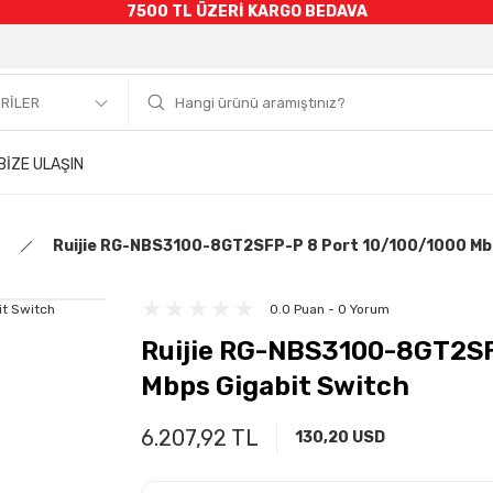
7500 TL ÜZERİ KARGO BEDAVA
BİZE ULAŞIN
Ruijie RG-NBS3100-8GT2SFP-P 8 Port 10/100/1000 Mbp
0.0 Puan - 0 Yorum
Ruijie RG-NBS3100-8GT2SF
Mbps Gigabit Switch
6.207,92 TL
130,20 USD