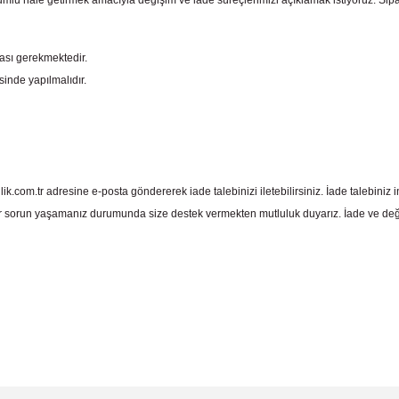
mlu hale getirmek amacıyla değişim ve iade süreçlerimizi açıklamak istiyoruz. Sipariş e
ması gerekmektedir.
sinde yapılmalıdır.
com.tr adresine e-posta göndererek iade talebinizi iletebilirsiniz. İade talebiniz in
 sorun yaşamanız durumunda size destek vermekten mutluluk duyarız. İade ve deği
 yetersiz gördüğünüz noktaları öneri formunu kullanarak tarafımıza iletebil
Bu ürüne ilk yorumu siz yapın!
Yorum Yaz