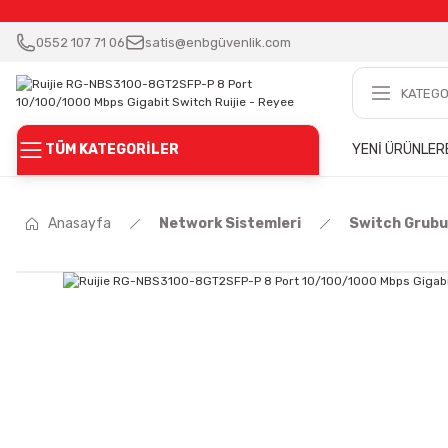
0552 107 71 06
satis@enbgüvenlik.com
TÜM KATEGORİLER
YENİ ÜRÜNLER
Anasayfa
Network Sistemleri
Switch Grubu