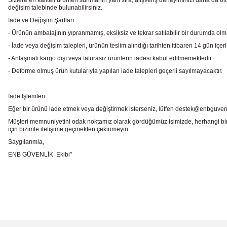
Sizlere en kaliteli ürünleri sunmanın yanı sıra, alışveriş deneyiminizi daha da olu
değişim talebinde bulunabilirsiniz.
İade ve Değişim Şartları:
- Ürünün ambalajının yıpranmamış, eksiksiz ve tekrar satılabilir bir durumda ol
- İade veya değişim talepleri, ürünün teslim alındığı tarihten itibaren 14 gün içeri
- Anlaşmalı kargo dışı veya faturasız ürünlerin iadesi kabul edilmemektedir.
- Deforme olmuş ürün kutularıyla yapılan iade talepleri geçerli sayılmayacaktır.
İade İşlemleri:
Eğer bir ürünü iade etmek veya değiştirmek isterseniz, lütfen destek@enbguvenlik.
Müşteri memnuniyetini odak noktamız olarak gördüğümüz işimizde, herhangi bir
için bizimle iletişime geçmekten çekinmeyin.
Saygılarımla,
ENB GÜVENLİK Ekibi"
Bu ürünün fiyat bilgisi, resim, ürün açıklamalarında ve diğer konularda
Görüş ve önerileriniz için teşekkür ederiz.
Ürün resmi kalitesiz, bozuk veya görüntülenemiyor.
Ürün açıklamasında eksik bilgiler bulunuyor.