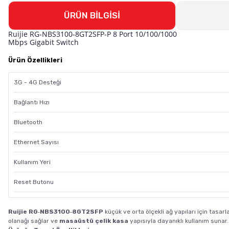
ÜRÜN BİLGİSİ
Ruijie RG-NBS3100-8GT2SFP-P 8 Port 10/100/1000
Mbps Gigabit Switch
Ürün Özellikleri
3G - 4G Desteği
Bağlantı Hızı
Bluetooth
Ethernet Sayısı
Kullanım Yeri
Reset Butonu
Ruijie RG‑NBS3100‑8GT2SFP
küçük ve orta ölçekli ağ yapıları için tasar
olanağı sağlar ve
masaüstü çelik kasa
yapısıyla dayanıklı kullanım sunar