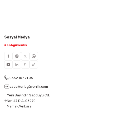
Sosyal Medya
#enbgüvenlik
0552 107 71 06
satis@enbgüvenlik.com
Yeni Bayındır, Sağduyu Cd.
No:147 D:A, 06270
Mamak/Ankara