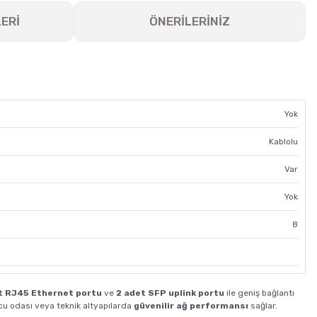
ERİ
ÖNERİLERİNİZ
Yok
Kablolu
Var
Yok
8
t RJ45 Ethernet portu
ve
2 adet SFP uplink portu
ile geniş bağlantı
ucu odası veya teknik altyapılarda
güvenilir ağ performansı
sağlar.