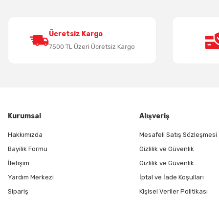
Ürün bilgilerinde hatalar bulunuyor.
Ürün fiyatı diğer sitelerden daha pahalı.
Bu ürüne benzer farklı alternatifler olmalı.
Ücretsiz Kargo
7500 TL Üzeri Ücretsiz Kargo
Kurumsal
Alışveriş
Hakkımızda
Mesafeli Satış Sözleşmesi
Bayilik Formu
Gizlilik ve Güvenlik
İletişim
Gizlilik ve Güvenlik
Yardım Merkezi
İptal ve İade Koşulları
Sipariş
Kişisel Veriler Politikası