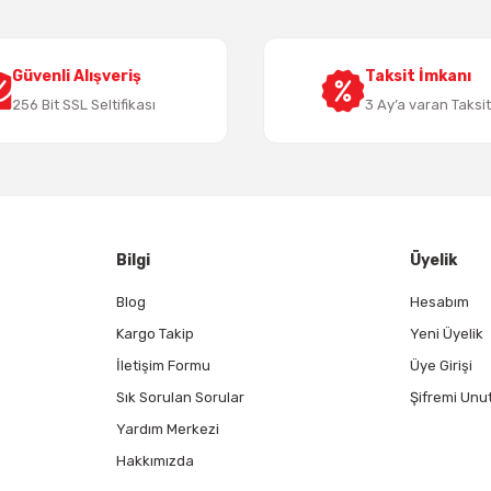
Güvenli Alışveriş
Taksit İmkanı
256 Bit SSL Seltifikası
3 Ay’a varan Taksi
Gönder
Bilgi
Üyelik
Blog
Hesabım
Kargo Takip
Yeni Üyelik
İletişim Formu
Üye Girişi
Sık Sorulan Sorular
Şifremi Unu
Yardım Merkezi
Hakkımızda