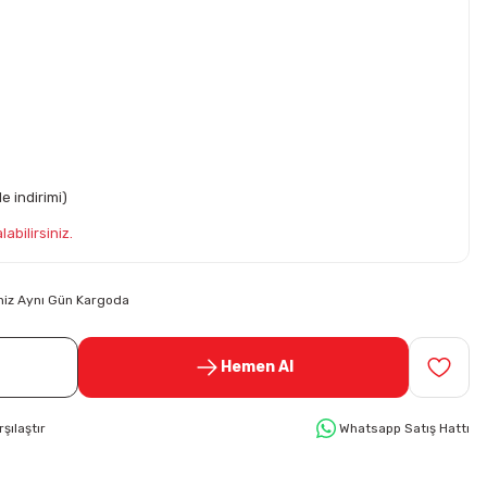
e indirimi)
abilirsiniz.
riniz Aynı Gün Kargoda
Hemen Al
rşılaştır
Whatsapp Satış Hattı