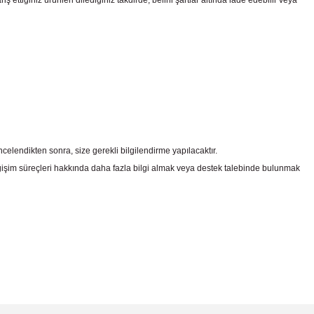
ttiğiniz ürünleri dilediğiniz takdirde, belirli şartlar altında iade edebilir veya
celendikten sonra, size gerekli bilgilendirme yapılacaktır.
şim süreçleri hakkında daha fazla bilgi almak veya destek talebinde bulunmak
irsiniz.