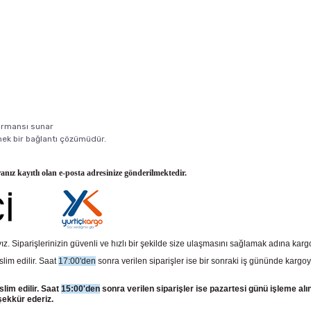
formansı sunar
snek bir bağlantı çözümüdür.
ranız kayıtlı olan e-posta adresinize gönderilmektedir.
z. Siparişlerinizin güvenli ve hızlı bir şekilde size ulaşmasını sağlamak adına kar
slim edilir. Saat
17:00'den
sonra verilen siparişler ise bir sonraki iş gününde kargoy
slim edilir. Saat
15:00'den
sonra verilen siparişler ise pazartesi günü işleme alı
şekkür ederiz.