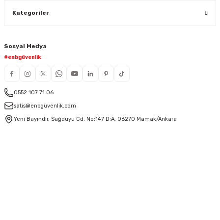
Kategoriler
Sosyal Medya
#enbgüvenlik
0552 107 71 06
satis@enbgüvenlik.com
Yeni Bayındır, Sağduyu Cd. No:147 D:A, 06270 Mamak/Ankara