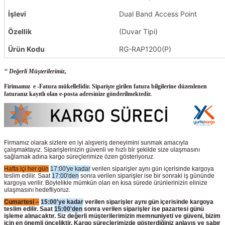
İşlevi
Dual Band Access Point
Özellik
(Duvar Tipi)
Ürün Kodu
RG-RAP1200(P)
‘‘ Değerli Müşterilerimiz,
Firimamız e -Fatura mükellefidir. Siparişte girilen fatura bilgilerine düzenlenen
faturanız kayıtlı olan e-posta adresinize gönderilmektedir.
Firmamız olarak sizlere en iyi alışveriş deneyimini sunmak amacıyla
çalışmaktayız. Siparişlerinizin güvenli ve hızlı bir şekilde size ulaşmasını
sağlamak adına kargo süreçlerimize özen gösteriyoruz.
Hafta içi her gün
17:00'ye kadar
verilen siparişler aynı gün içerisinde kargoya
teslim edilir. Saat
17:00'den
sonra verilen siparişler ise bir sonraki iş gününde
kargoya verilir. Böylelikle mümkün olan en kısa sürede ürünlerinizin elinize
ulaşmasını hedefliyoruz.
Cumartesi –
15:00'ye kadar
verilen siparişler aynı gün içerisinde kargoya
teslim edilir. Saat
15:00'den
sonra verilen siparişler ise pazartesi günü
işleme alınacaktır. Siz değerli müşterilerimizin memnuniyeti ve güveni, bizim
için en önemli önceliktir. Kargo süreçlerimizde gösterdiğiniz anlayış ve sabır