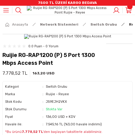
7500 TL ÜZERİ KARGO BEDAVA
Geri Dön
Geri Dön
Geri Dön
Geri Dön
Geri Dön
Geri Dön
Geri Dön
Geri Dön
Geri Dön
CCTV)
mleri
stemleri
rüntü Ve Ses Sistemleri
eri
 Bilişenleri
eleri
AHD CCTV ÜRÜNLER
IP Kamera Ürünleri
Kayıt Cihazları
Alarm Sistemleri
Yangın Sistemleri
Switch Grubu
Kablo & Aksesuarlar
HARDDİSKLER
Video İnterkom Ürünler
Ses Sitemleri
Kabinetler
Anasayfa
Network Sistemleri
Switch Grubu
Ru
ÜNLER
eri
r
R
m Ürünler
loları
Bullet Kameralar
Bullet Kameralar
DVR Kayıt Cihazları
Alarm Setleri
Adresli Yangın Alarmı
Poe Switch
Penseler
7/24 HHD
İnterkom Ekran Ürünler
Hikvision Analog Ses Sistemleri
Duvar Tipi Kabinet
0.0 Puan - 0 Yorum
Ruijie RG-RAP1200 (P) 5 Port 1300
nleri
leri
ik Kabloları
ğutucu
Dome Kameralar
Dome Kameralar
NVR Kayıt Cihazları
Pır Dedektörler
Konvansiyonel Yangın Alarmı
Data Switch
Data Kablosu
SSD SATA
Zil Panelleri / Apartman
Hikvision I IP Ses Sistemleri
Mbps Access Point
uarlar
A,DP Kablolar
ri
DVR Kayıt Cihazları
Küp Kameralar
Hırsız Alarm Sirenleri
Duman Ve Isı Dedektörleri
Taşınabilir HDD
Zil Panelleri / Villa
Hikvision I Amfiler
7.778,52 TL
163,20 USD
Kategori
Switch Grubu
SETLER
r
Speed Dome Kameralar
Manyetik Kontak
Hafıza Kartları
Dış Mekan Ürünler
Jabra Kulaklık
Marka
Ruijie - Reyee
Stok Kodu
J59EJH2VKX
TLER
R
i
Termal Ip Ürünler
Kumanda
Stok Durumu
Stokta Var
Fiyat
136,00 USD + KDV
nler
azları
i
NVR Kayıt Cihazları
Panik Buton
Havale ile:
7.545,16 TL (%3,00 havale indirimi)
*Bu ürünü
7.778,52 TL
'den başlayan taksitlerle alabilirsiniz.
(UPS)
Akıllı Prizler