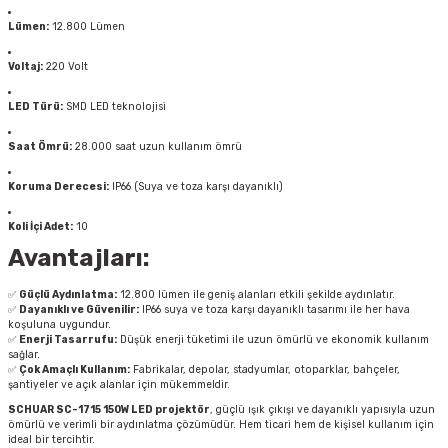
Lümen:
12.800 Lümen
Voltaj:
220 Volt
LED Türü:
SMD LED teknolojisi
Saat Ömrü:
28.000 saat uzun kullanım ömrü
Koruma Derecesi:
IP66 (Suya ve toza karşı dayanıklı)
Koli İçi Adet:
10
Avantajları:
✅
Güçlü Aydınlatma:
12.800 lümen ile geniş alanları etkili şekilde aydınlatır.
✅
Dayanıklı ve Güvenilir:
IP66 suya ve toza karşı dayanıklı tasarımı ile her hava
koşuluna uygundur.
✅
Enerji Tasarrufu:
Düşük enerji tüketimi ile uzun ömürlü ve ekonomik kullanım
sağlar.
✅
Çok Amaçlı Kullanım:
Fabrikalar, depolar, stadyumlar, otoparklar, bahçeler,
şantiyeler ve açık alanlar için mükemmeldir.
SCHUAR SC-1715 150W LED projektör
, güçlü ışık çıkışı ve dayanıklı yapısıyla uzun
ömürlü ve verimli bir aydınlatma çözümüdür. Hem ticari hem de kişisel kullanım için
ideal bir tercihtir.