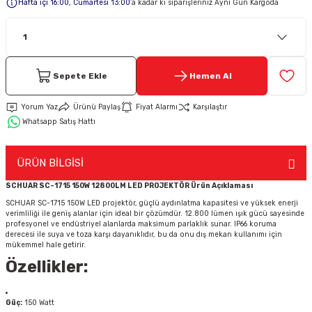
Hafta içi 16:00, Cumartesi 13:00
’a kadar ki siparişleriniz Aynı Gün Kargoda
Keypad-Tuş Takımı Ürünler
Hırsız Alarm Aksesuarlar
Sepete Ekle
Hemen Al
Yorum Yaz
Ürünü Paylaş
Fiyat Alarmı
Karşılaştır
Whatsapp Satış Hattı
ÜRÜN BİLGİSİ
SCHUAR SC-1715 150W 12800LM LED PROJEKTÖR Ürün Açıklaması
SCHUAR SC-1715 150W LED projektör, güçlü aydınlatma kapasitesi ve yüksek enerji
verimliliği ile geniş alanlar için ideal bir çözümdür. 12.800 lümen ışık gücü sayesinde
profesyonel ve endüstriyel alanlarda maksimum parlaklık sunar. IP66 koruma
derecesi ile suya ve toza karşı dayanıklıdır, bu da onu dış mekan kullanımı için
mükemmel hale getirir.
Özellikler:
Güç:
150 Watt