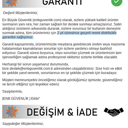
Değerli Müşterilerimiz,
En Büyük Güvenlik
(enbguvenlik.com)
olarak, sizlere yüksek kaliteli ürünler
sunmanın yanı sıra, her zaman sağlam bir destek sunmayı amaçlıyoruz. Satın
aldığınız ürünlerin arkasında durarak, sizlere sorunsuz bir kullanım deneyimi
sunmak adına, tüm ürünlerimiz için
2 yıl süresince geçerli resmi distribütör
garantisi sağlıyoruz.
Garanti kapsamında, ürünlerimizde meydana gelebilecek üretim veya malzeme
hatalarından kaynaklanan sorunlar için sizlere yardımcı olmayı taahhüt
ediyoruz. Garanti süresi boyunca, olası sorunları çözmek ve ürünlerinizin tam
işlevselliğini sağlamak adına profesyonel ekibimiz sizlerle birlikte olacaktır.
Herhangi bir sorun yaşamanız durumunda,
bize destek@enbguvenlik.com.tr adresinden ulaşabilirsiniz. Size hızlı ve etkili
bir şekilde yanıt vererek, sorunlarınızı en iyi şekilde çözmek için buradayız.
Müşteri memnuniyetini önceliğimiz olarak gördüğümüz işimizde, güvendiğiniz
ve tercih ettiğiniz için teşekkür ederiz.
Saygılarımla,
[ENB GÜVENLİK ] Ekibi"
Saygıdeğer Müşterilerimiz,