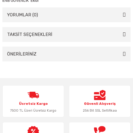
ENB GÜVENLİK Ekibi"
YORUMLAR (0)
TAKSİT SEÇENEKLERİ
Bu ürüne ilk yorumu siz yapın!
Yorum Yaz
ÖNERİLERİNİZ
Bu ürünün fiyat bilgisi, resim, ürün açıklamalarında ve diğer konularda
yetersiz gördüğünüz noktaları öneri formunu kullanarak tarafımıza
iletebilirsiniz.
Görüş ve önerileriniz için teşekkür ederiz.
Ürün resmi kalitesiz, bozuk veya görüntülenemiyor.
Ücretsiz Kargo
Güvenli Alışveriş
Ürün açıklamasında eksik bilgiler bulunuyor.
7500 TL Üzeri Ücretsiz Kargo
256 Bit SSL Seltifikası
Ürün bilgilerinde hatalar bulunuyor.
Ürün fiyatı diğer sitelerden daha pahalı.
Bu ürüne benzer farklı alternatifler olmalı.