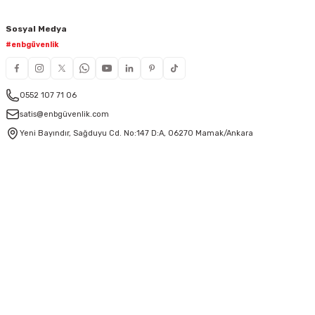
Sosyal Medya
#enbgüvenlik
0552 107 71 06
satis@enbgüvenlik.com
Yeni Bayındır, Sağduyu Cd. No:147 D:A, 06270 Mamak/Ankara