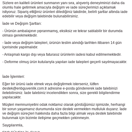
Sizlere en kaliteli ürünleri sunmanın yanı sıra, alışveriş deneyiminizi daha da
olumlu hale getirmek amacıyla değişim ve iade süreçlerimizi açıklamak
istiyoruz. Sipariş ettiğiniz ürünleri dilediğiniz takdirde, belirli şartlar altında iade
edebilir veya değişim talebinde bulunabilirsiniz.
İade ve Değişim Şartları:
- Ürünün ambalajının yıpranmamış, eksiksiz ve tekrar satılabilir bir durumda
olması gerekmektedir.
- İade veya değişim talepleri, ürünün teslim alındığı tarihten itibaren 14 gün
içerisinde yapılmalıdır.
- Anlaşmalı kargo dışı veya faturasız ürünlerin iadesi kabul edilmemektedir.
- Deforme olmuş ürün kutularıyla yapılan iade talepleri geçerli sayılmayacaktır.
İade İşlemleri:
Eğer bir ürünü iade etmek veya değiştirmek isterseniz, lütfen
destek@enbguvenlik.com.tr adresine e-posta göndererek iade talebinizi
iletebilirsiniz. İade talebiniz incelendikten sonra, size gerekli bilgilendirme
yapılacaktır.
Müşteri memnuniyetini odak noktamız olarak gördüğümüz işimizde, herhangi
bir sorun yaşamanız durumunda size destek vermekten mutluluk duyarız. İade
ve değişim süreçleri hakkında daha fazla bilgi almak veya destek talebinde
bulunmak için bizimle iletişime geçmekten çekinmeyin.
Saygılarımla,