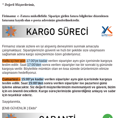
‘‘ Değerli Müşterilerimiz,
Firimamız e -Fatura mükellefidir. Siparişte girilen fatura bilgilerine düzenlenen
faturanız kayıtlı olan e-posta adresinize gönderilmektedir.
Firmamız olarak sizlere en iyi alışveriş deneyimini sunmak amacıyla
çalışmaktayız. Siparişlerinizin güvenli ve hızlı bir şekilde size ulaşmasını
sağlamak adına kargo süreçlerimize özen gösteriyoruz.
Hafta içi her gün
17:00'ye kadar
verilen siparişler aynı gün içerisinde kargoya
teslim edilir. Saat
17:00'den
sonra verilen siparişler ise bir sonraki iş gününde
kargoya verilir. Böylelikle mümkün olan en kısa sürede ürünlerinizin elinize
ulaşmasını hedefliyoruz.
Cumartesi –
15:00'ye kadar
verilen siparişler aynı gün içerisinde kargoya
teslim edilir. Saat
15:00'den
sonra verilen siparişler ise pazartesi günü
işleme alınacaktır. Siz değerli müşterilerimizin memnuniyeti ve güveni, bizim
için en önemli önceliktir. Kargo süreçlerimizde gösterdiğiniz anlayış ve sabır
için teşekkür ederiz.
Saygılarımla,
[ENB GÜVENLİK ] Ekibi"