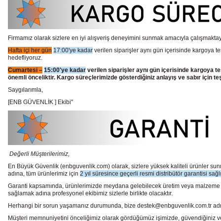
Firmamız olarak sizlere en iyi alışveriş deneyimini sunmak amacıyla çalışmaktayı
Hafta içi her gün
17:00'ye kadar
verilen siparişler aynı gün içerisinde kargoya te
hedefliyoruz.
Cumartesi –
15:00'ye kadar
verilen siparişler aynı gün içerisinde kargoya te
önemli önceliktir. Kargo süreçlerimizde gösterdiğiniz anlayış ve sabır için te
Saygılarımla,
[ENB GÜVENLİK ] Ekibi"
Değerli Müşterilerimiz,
En Büyük Güvenlik
(enbguvenlik.com)
olarak, sizlere yüksek kaliteli ürünler 
adına, tüm ürünlerimiz için
2 yıl süresince geçerli resmi distribütör garantisi sağl
Garanti kapsamında, ürünlerimizde meydana gelebilecek üretim veya malzeme hata
sağlamak adına profesyonel ekibimiz sizlerle birlikte olacaktır.
Herhangi bir sorun yaşamanız durumunda, bize destek@enbguvenlik.com.tr adresinde
Müşteri memnuniyetini önceliğimiz olarak gördüğümüz işimizde, güvendiğiniz ve te