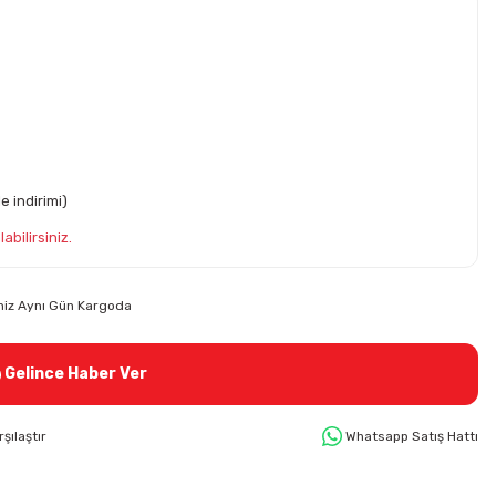
e indirimi)
abilirsiniz.
riniz Aynı Gün Kargoda
Gelince Haber Ver
rşılaştır
Whatsapp Satış Hattı