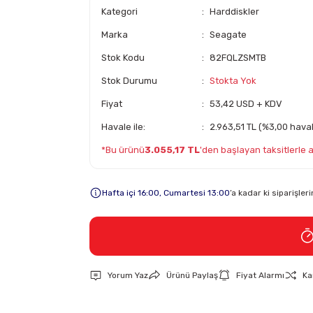
Kategori
Harddiskler
Marka
Seagate
Stok Kodu
82FQLZSMTB
Stok Durumu
Stokta Yok
Fiyat
53,42 USD + KDV
Havale ile:
2.963,51 TL (%3,00 haval
*Bu ürünü
3.055,17 TL
'den başlayan taksitlerle al
Hafta içi 16:00, Cumartesi 13:00
’a kadar ki siparişle
Yorum Yaz
Ürünü Paylaş
Fiyat Alarmı
Ka