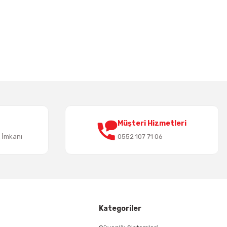
irsiniz.
Müşteri Hizmetleri
t İmkanı
0552 107 71 06
Kategoriler