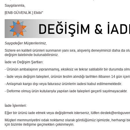
Saygılarımla,
[ENB GÜVENLİK ] Ekibi"
Saygıdeğer Müşterilerimiz,
Sizlere en kaliteli ürünleri sunmanın yanı sıra, alışveriş deneyiminizi daha da olu
değişim talebinde bulunabilirsiniz.
İade ve Değişim Şartları:
- Ürünün ambalajının yıpranmamış, eksiksiz ve tekrar satılabilir bir durumda ol
- İade veya değişim talepleri, ürünün teslim alındığı tarihten itibaren 14 gün içeri
- Anlaşmalı kargo dışı veya faturasız ürünlerin iadesi kabul edilmemektedir.
- Deforme olmuş ürün kutularıyla yapılan iade talepleri geçerli sayılmayacaktır.
İade İşlemleri:
Eğer bir ürünü iade etmek veya değiştirmek isterseniz, lütfen destek@enbguvenlik.
Müşteri memnuniyetini odak noktamız olarak gördüğümüz işimizde, herhangi bir
için bizimle iletişime geçmekten çekinmeyin.