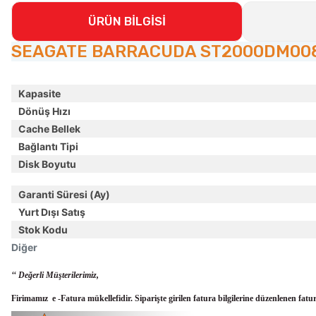
ÜRÜN BİLGİSİ
SEAGATE BARRACUDA ST2000DM008 3
Kapasite
Dönüş Hızı
Cache Bellek
Bağlantı Tipi
Disk Boyutu
Garanti Süresi (Ay)
Yurt Dışı Satış
Stok Kodu
Diğer
‘‘ Değerli Müşterilerimiz,
Firimamız e -Fatura mükellefidir. Siparişte girilen fatura bilgilerine düzenlenen fatu