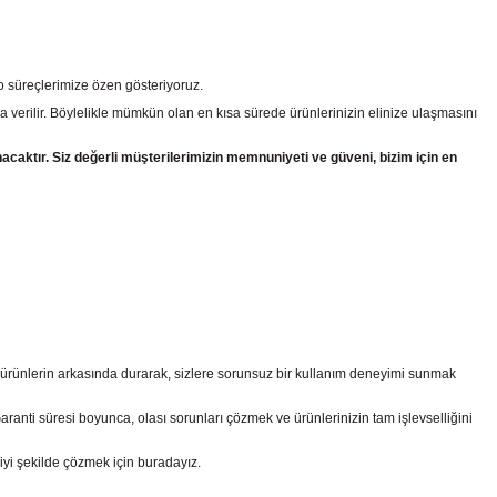
go süreçlerimize özen gösteriyoruz.
a verilir. Böylelikle mümkün olan en kısa sürede ürünlerinizin elinize ulaşmasını
nacaktır. Siz değerli müşterilerimizin memnuniyeti ve güveni, bizim için en
z ürünlerin arkasında durarak, sizlere sorunsuz bir kullanım deneyimi sunmak
nti süresi boyunca, olası sorunları çözmek ve ürünlerinizin tam işlevselliğini
iyi şekilde çözmek için buradayız.