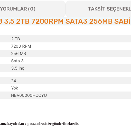
YORUMLAR (0)
TAKSİT SEÇENEKL
.5 2TB 7200RPM SATA3 256MB SABİT 
2 TB
7200 RPM
256 MB
Sata 3
3,5 inç
24
Yok
HBV00000HCCYU
ranız kayıtlı olan e-posta adresinize gönderilmektedir.