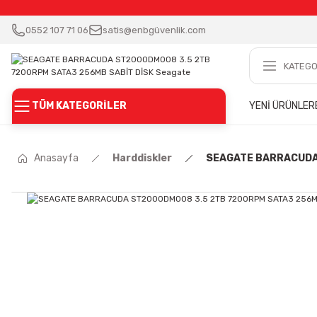
0552 107 71 06
satis@enbgüvenlik.com
TÜM KATEGORİLER
YENİ ÜRÜNLER
Anasayfa
Harddiskler
SEAGATE BARRACUDA 