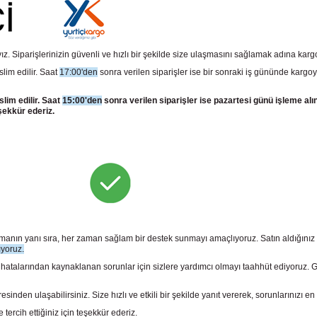
z. Siparişlerinizin güvenli ve hızlı bir şekilde size ulaşmasını sağlamak adına kar
slim edilir. Saat
17:00'den
sonra verilen siparişler ise bir sonraki iş gününde kargoy
slim edilir. Saat
15:00'den
sonra verilen siparişler ise pazartesi günü işleme alı
şekkür ederiz.
sunmanın yanı sıra, her zaman sağlam bir destek sunmayı amaçlıyoruz. Satın aldığını
ıyoruz.
larından kaynaklanan sorunlar için sizlere yardımcı olmayı taahhüt ediyoruz. Gara
n ulaşabilirsiniz. Size hızlı ve etkili bir şekilde yanıt vererek, sorunlarınızı en 
rcih ettiğiniz için teşekkür ederiz.