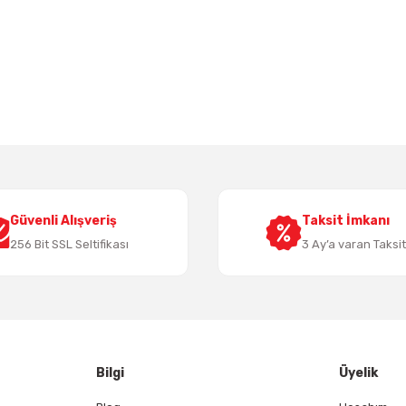
 yetersiz gördüğünüz noktaları öneri formunu kullanarak tarafımıza iletebil
Bu ürüne ilk yorumu siz yapın!
Yorum Yaz
Güvenli Alışveriş
Taksit İmkanı
256 Bit SSL Seltifikası
3 Ay’a varan Taksi
Gönder
Bilgi
Üyelik