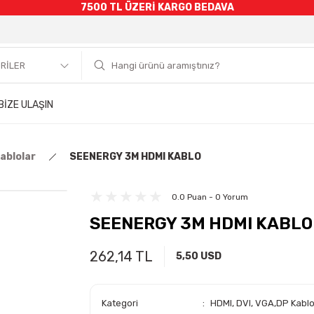
7500 TL ÜZERİ KARGO BEDAVA
BİZE ULAŞIN
ablolar
SEENERGY 3M HDMI KABLO
0.0 Puan - 0 Yorum
SEENERGY 3M HDMI KABLO
262,14 TL
5,50 USD
Kategori
HDMI, DVI, VGA,DP Kablo