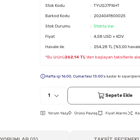
Stok Kodu
TYUQJ7PAHT
Barkod Kodu
2024041800025
Stok Durumu
Stokta Var
Fiyat
4,58 USD + KDV
Havale ile:
254,28 TL (%3,00 havale 
*Bu ürünü
262,14 TL
'den başlayan taksitlerle alab
Hafta içi 16:00, Cumartesi 13:00
’a kadar ki siparişle
Sepete Ekle
Yorum Yaz
Ürünü Paylaş
Fiyat Alarmı
Ka
YORUMLAR (0)
TAKSİT SEÇENEKL