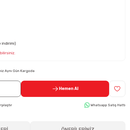
indirimi)
ilirsiniz.
riniz Aynı Gün Kargoda
Hemen Al
rşılaştır
Whatsapp Satış Hattı
ERİ
ÖNERİLERİNİZ