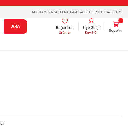
AHD KAMERA SETLER
IP KAMERA SETLER
B2B BAYİ ÖDEME
ARA
Beğenilen
Üye Girişi
Sepetim
Ürünler
Kayıt Ol
lar