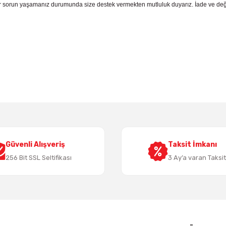
 sorun yaşamanız durumunda size destek vermekten mutluluk duyarız. İade ve deği
 yetersiz gördüğünüz noktaları öneri formunu kullanarak tarafımıza iletebil
Bu ürüne ilk yorumu siz yapın!
Yorum Yaz
Güvenli Alışveriş
Taksit İmkanı
256 Bit SSL Seltifikası
3 Ay’a varan Taksi
Gönder