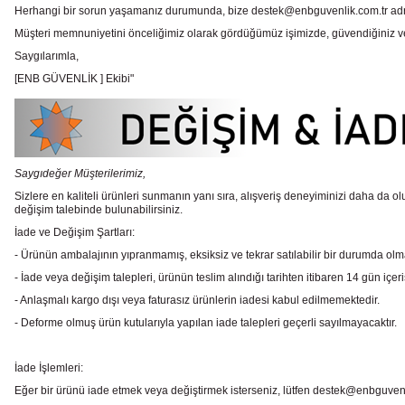
Herhangi bir sorun yaşamanız durumunda, bize destek@enbguvenlik.com.tr adresinde
Müşteri memnuniyetini önceliğimiz olarak gördüğümüz işimizde, güvendiğiniz ve te
Saygılarımla,
[ENB GÜVENLİK ] Ekibi"
Saygıdeğer Müşterilerimiz,
Sizlere en kaliteli ürünleri sunmanın yanı sıra, alışveriş deneyiminizi daha da olu
değişim talebinde bulunabilirsiniz.
İade ve Değişim Şartları:
- Ürünün ambalajının yıpranmamış, eksiksiz ve tekrar satılabilir bir durumda ol
- İade veya değişim talepleri, ürünün teslim alındığı tarihten itibaren 14 gün içeri
- Anlaşmalı kargo dışı veya faturasız ürünlerin iadesi kabul edilmemektedir.
- Deforme olmuş ürün kutularıyla yapılan iade talepleri geçerli sayılmayacaktır.
İade İşlemleri:
Eğer bir ürünü iade etmek veya değiştirmek isterseniz, lütfen destek@enbguvenlik.