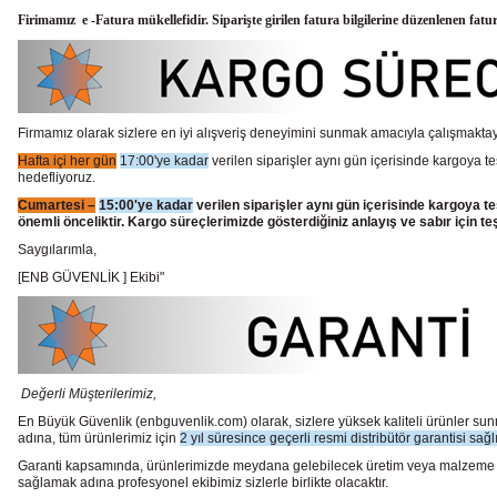
Firimamız e -Fatura mükellefidir. Siparişte girilen fatura bilgilerine düzenlenen fatu
Firmamız olarak sizlere en iyi alışveriş deneyimini sunmak amacıyla çalışmaktayı
Hafta içi her gün
17:00'ye kadar
verilen siparişler aynı gün içerisinde kargoya te
hedefliyoruz.
Cumartesi –
15:00'ye kadar
verilen siparişler aynı gün içerisinde kargoya te
önemli önceliktir. Kargo süreçlerimizde gösterdiğiniz anlayış ve sabır için te
Saygılarımla,
[ENB GÜVENLİK ] Ekibi"
Değerli Müşterilerimiz,
En Büyük Güvenlik
(enbguvenlik.com)
olarak, sizlere yüksek kaliteli ürünler 
adına, tüm ürünlerimiz için
2 yıl süresince geçerli resmi distribütör garantisi sağl
Garanti kapsamında, ürünlerimizde meydana gelebilecek üretim veya malzeme hata
sağlamak adına profesyonel ekibimiz sizlerle birlikte olacaktır.