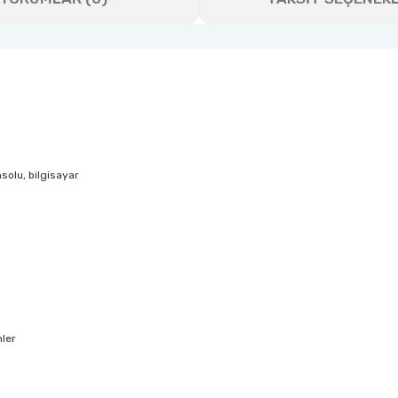
nsolu, bilgisayar
nler