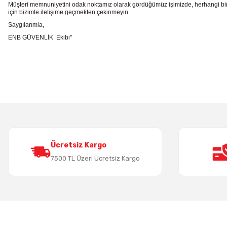
Müşteri memnuniyetini odak noktamız olarak gördüğümüz işimizde, herhangi bir
için bizimle iletişime geçmekten çekinmeyin.
Saygılarımla,
ENB GÜVENLİK Ekibi"
Bu ürünün fiyat bilgisi, resim, ürün açıklamalarında ve diğer konularda
Görüş ve önerileriniz için teşekkür ederiz.
Ürün resmi kalitesiz, bozuk veya görüntülenemiyor.
Ürün açıklamasında eksik bilgiler bulunuyor.
Ürün bilgilerinde hatalar bulunuyor.
Ürün fiyatı diğer sitelerden daha pahalı.
Bu ürüne benzer farklı alternatifler olmalı.
Ücretsiz Kargo
7500 TL Üzeri Ücretsiz Kargo