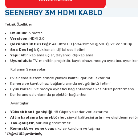
SEENERGY 3M HDMI KABLO
Teknik Özellikler
Uzunluk:
3 metre
Versiyon:
HDMI 2.0
Çözünürlük Desteği:
4K Ultra HD (3840x2160 @60Hz), 2K ve 1080p
Ses Desteği:
Çok kanallı dijital ses iletimi
Yapı:
Altın kaplama uçlar, dayanıklı dış kaplama
Uyumluluk:
TV, monitör, projektör, kayıt cihazı, medya oynatıcı, oyun ko
Kullanım Senaryoları
Ev sinema sistemlerinde yüksek kaliteli görüntü aktarımı
Kamera ve kayıt cihazı bağlantılarında net görüntü iletimi
Oyun konsolu ve medya oynatıcı bağlantılarında kesintisiz performans
Konferans salonlarında projektör bağlantısı
Avantajları
Yüksek bant genişliği
, 18 Gbps’ye kadar veri aktarımı
Altın kaplama konnektörler
, sinyal kalitesini artırır ve oksitlenmeyi ö
Tak-çalıştır
, sürücü gerektirmez
Kompakt ve esnek yapı
, kolay kurulum ve taşıma
‘ Değerli Müşterilerimiz,