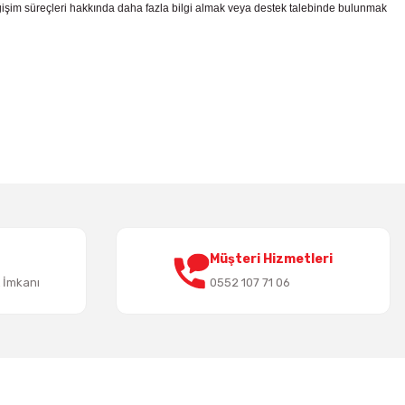
şim süreçleri hakkında daha fazla bilgi almak veya destek talebinde bulunmak
irsiniz.
Müşteri Hizmetleri
t İmkanı
0552 107 71 06