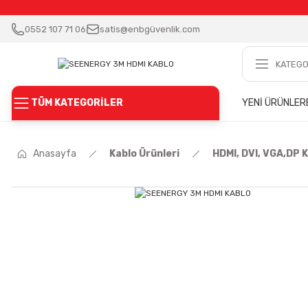
0552 107 71 06
satis@enbgüvenlik.com
TÜM KATEGORİLER
YENİ ÜRÜNLER
Anasayfa
Kablo Ürünleri
HDMI, DVI, VGA,DP K