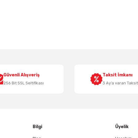
 yetersiz gördüğünüz noktaları öneri formunu kullanarak tarafımıza iletebil
Bu ürüne ilk yorumu siz yapın!
Yorum Yaz
Güvenli Alışveriş
Taksit İmkanı
256 Bit SSL Seltifikası
3 Ay’a varan Taksi
Gönder
Bilgi
Üyelik