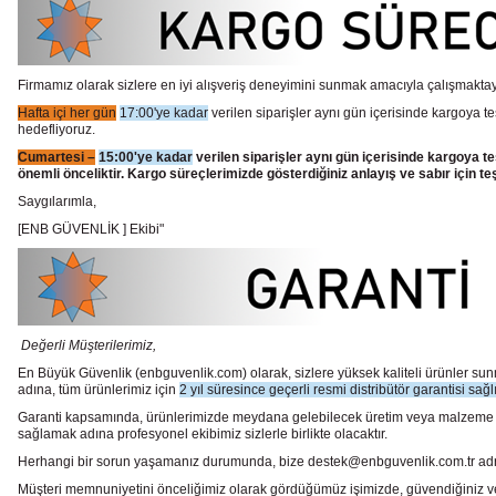
Firmamız olarak sizlere en iyi alışveriş deneyimini sunmak amacıyla çalışmaktayı
Hafta içi her gün
17:00'ye kadar
verilen siparişler aynı gün içerisinde kargoya te
hedefliyoruz.
Cumartesi –
15:00'ye kadar
verilen siparişler aynı gün içerisinde kargoya te
önemli önceliktir. Kargo süreçlerimizde gösterdiğiniz anlayış ve sabır için te
Saygılarımla,
[ENB GÜVENLİK ] Ekibi"
Değerli Müşterilerimiz,
En Büyük Güvenlik
(enbguvenlik.com)
olarak, sizlere yüksek kaliteli ürünler 
adına, tüm ürünlerimiz için
2 yıl süresince geçerli resmi distribütör garantisi sağl
Garanti kapsamında, ürünlerimizde meydana gelebilecek üretim veya malzeme hata
sağlamak adına profesyonel ekibimiz sizlerle birlikte olacaktır.
Herhangi bir sorun yaşamanız durumunda, bize destek@enbguvenlik.com.tr adresinde
Müşteri memnuniyetini önceliğimiz olarak gördüğümüz işimizde, güvendiğiniz ve te