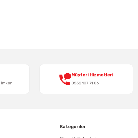
irsiniz.
Müşteri Hizmetleri
t İmkanı
0552 107 71 06
Kategoriler