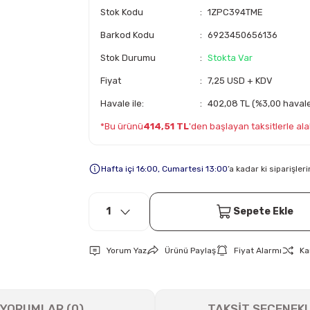
Stok Kodu
1ZPC394TME
Barkod Kodu
6923450656136
Stok Durumu
Stokta Var
Fiyat
7,25 USD + KDV
Havale ile:
402,08 TL (%3,00 havale 
*Bu ürünü
414,51 TL
'den başlayan taksitlerle alab
Hafta içi 16:00, Cumartesi 13:00
’a kadar ki siparişle
Sepete Ekle
Yorum Yaz
Ürünü Paylaş
Fiyat Alarmı
Ka
YORUMLAR (0)
TAKSİT SEÇENEKL