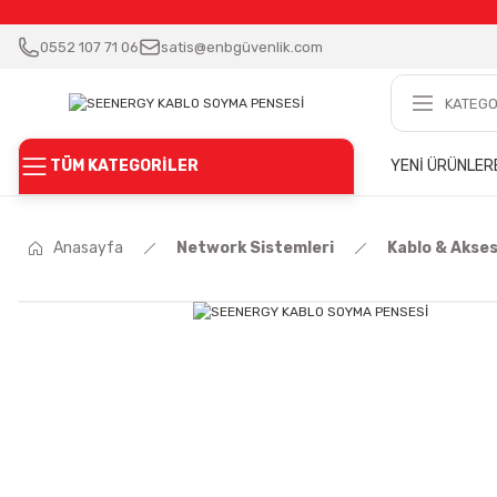
0552 107 71 06
satis@enbgüvenlik.com
TÜM KATEGORİLER
YENİ ÜRÜNLER
Anasayfa
Network Sistemleri
Kablo & Akse