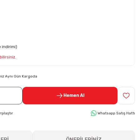
indirimi)
ilirsiniz.
riniz Aynı Gün Kargoda
Hemen Al
rşılaştır
Whatsapp Satış Hattı
ERİ
ÖNERİLERİNİZ