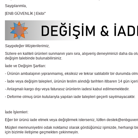
Saygılarımla,
[ENB GÜVENLİK ] Ekibi"
Saygıdeğer Müşterilerimiz,
Sizlere en kaliteli ürünleri sunmanın yanı sıra, alışveriş deneyiminizi daha da olu
değişim talebinde bulunabilirsiniz.
İade ve Değişim Şartları:
- Ürünün ambalajının yıpranmamış, eksiksiz ve tekrar satılabilir bir durumda ol
- İade veya değişim talepleri, ürünün teslim alındığı tarihten itibaren 14 gün içeri
- Anlaşmalı kargo dışı veya faturasız ürünlerin iadesi kabul edilmemektedir.
- Deforme olmuş ürün kutularıyla yapılan iade talepleri geçerli sayılmayacaktır.
İade İşlemleri:
Eğer bir ürünü iade etmek veya değiştirmek isterseniz, lütfen destek@enbguvenlik.
Müşteri memnuniyetini odak noktamız olarak gördüğümüz işimizde, herhangi bir
için bizimle iletişime geçmekten çekinmeyin.