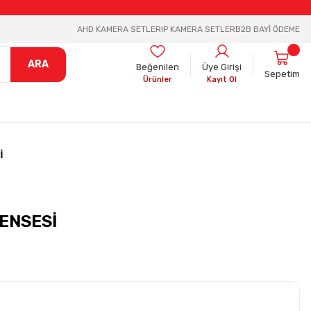
AHD KAMERA SETLER
IP KAMERA SETLER
B2B BAYİ ÖDEME
ARA
Beğenilen
Üye Girişi
Sepetim
Ürünler
Kayıt Ol
İ
ENSESİ