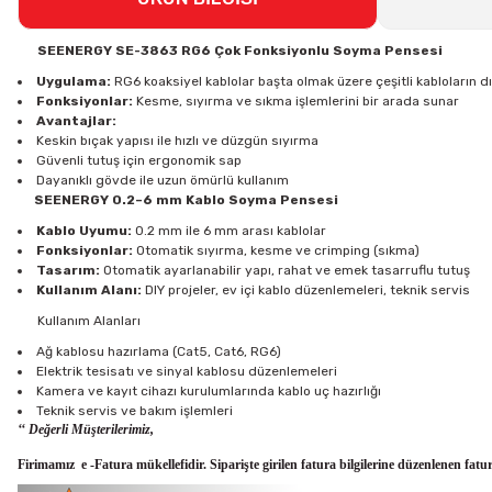
SEENERGY SE-3863 RG6 Çok Fonksiyonlu Soyma Pensesi
Uygulama:
RG6 koaksiyel kablolar başta olmak üzere çeşitli kabloların dış
Fonksiyonlar:
Kesme, sıyırma ve sıkma işlemlerini bir arada sunar
Avantajlar:
Keskin bıçak yapısı ile hızlı ve düzgün sıyırma
Güvenli tutuş için ergonomik sap
Dayanıklı gövde ile uzun ömürlü kullanım
SEENERGY 0.2–6 mm Kablo Soyma Pensesi
Kablo Uyumu:
0.2 mm ile 6 mm arası kablolar
Fonksiyonlar:
Otomatik sıyırma, kesme ve crimping (sıkma)
Tasarım:
Otomatik ayarlanabilir yapı, rahat ve emek tasarruflu tutuş
Kullanım Alanı:
DIY projeler, ev içi kablo düzenlemeleri, teknik servis
Kullanım Alanları
Ağ kablosu hazırlama (Cat5, Cat6, RG6)
Elektrik tesisatı ve sinyal kablosu düzenlemeleri
Kamera ve kayıt cihazı kurulumlarında kablo uç hazırlığı
Teknik servis ve bakım işlemleri
‘‘ Değerli Müşterilerimiz,
Firimamız e -Fatura mükellefidir. Siparişte girilen fatura bilgilerine düzenlenen fatu