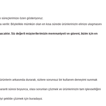
go süreçlerimize özen gösteriyoruz.
a verilir. Böylelikle mümkün olan en kısa sürede ürünlerinizin elinize ulaşmasını
nacaktır. Siz değerli müşterilerimizin memnuniyeti ve güveni, bizim için en
z ürünlerin arkasında durarak, sizlere sorunsuz bir kullanım deneyimi sunmak
nti süresi boyunca, olası sorunları çözmek ve ürünlerinizin tam işlevselliğini
iyi şekilde çözmek için buradayız.