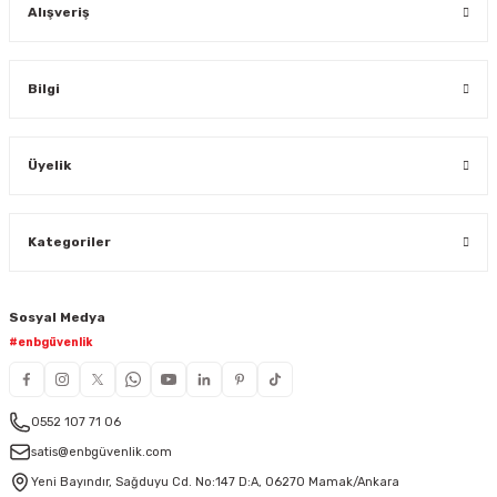
Alışveriş
Bilgi
Üyelik
Kategoriler
Sosyal Medya
#enbgüvenlik
0552 107 71 06
satis@enbgüvenlik.com
Yeni Bayındır, Sağduyu Cd. No:147 D:A, 06270 Mamak/Ankara