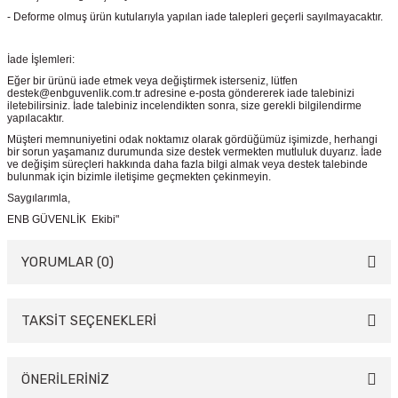
- Deforme olmuş ürün kutularıyla yapılan iade talepleri geçerli sayılmayacaktır.
İade İşlemleri:
Eğer bir ürünü iade etmek veya değiştirmek isterseniz, lütfen
destek@enbguvenlik.com.tr adresine e-posta göndererek iade talebinizi
iletebilirsiniz. İade talebiniz incelendikten sonra, size gerekli bilgilendirme
yapılacaktır.
Müşteri memnuniyetini odak noktamız olarak gördüğümüz işimizde, herhangi
bir sorun yaşamanız durumunda size destek vermekten mutluluk duyarız. İade
ve değişim süreçleri hakkında daha fazla bilgi almak veya destek talebinde
bulunmak için bizimle iletişime geçmekten çekinmeyin.
Saygılarımla,
ENB GÜVENLİK Ekibi"
YORUMLAR (0)
TAKSİT SEÇENEKLERİ
Bu ürüne ilk yorumu siz yapın!
Yorum Yaz
ÖNERİLERİNİZ