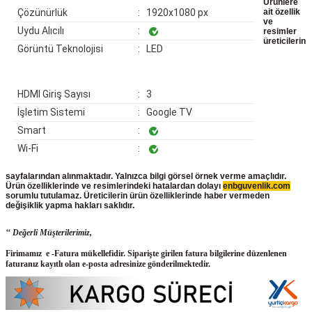
Ürünlere
Çözünürlük
: 1920x1080 px
ait özellik
ve
Uydu Alıcılı
:
resimler
üreticilerin
Görüntü Teknolojisi
: LED
HDMI Giriş Sayısı
: 3
İşletim Sistemi
: Google TV
Smart
:
Wi-Fi
:
sayfalarından alınmaktadır. Yalnızca bilgi görsel örnek verme amaçlıdır.
Ürün özelliklerinde ve resimlerindeki hatalardan dolayı
enbguvenlik.com
sorumlu tutulamaz. Üreticilerin ürün
özelliklerinde haber vermeden
değişiklik yapma hakları saklıdır.
‘‘ Değerli Müşterilerimiz,
Firimamız e -Fatura mükellefidir. Siparişte girilen fatura bilgilerine düzenlenen
faturanız kayıtlı olan e-posta adresinize gönderilmektedir.