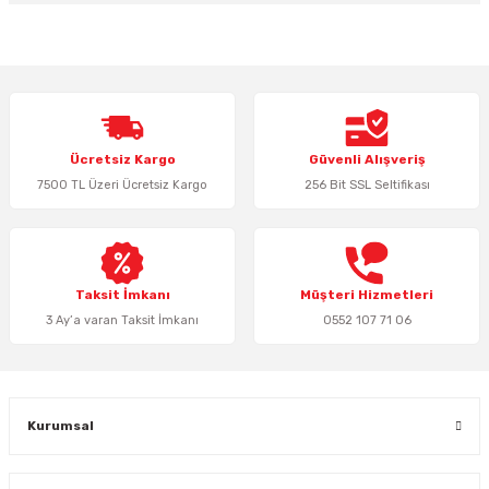
Bu ürünün fiyat bilgisi, resim, ürün açıklamalarında ve diğer konularda
yetersiz gördüğünüz noktaları öneri formunu kullanarak tarafımıza
iletebilirsiniz.
Görüş ve önerileriniz için teşekkür ederiz.
Ürün resmi kalitesiz, bozuk veya görüntülenemiyor.
Ücretsiz Kargo
Güvenli Alışveriş
Ürün açıklamasında eksik bilgiler bulunuyor.
7500 TL Üzeri Ücretsiz Kargo
256 Bit SSL Seltifikası
Ürün bilgilerinde hatalar bulunuyor.
Ürün fiyatı diğer sitelerden daha pahalı.
Bu ürüne benzer farklı alternatifler olmalı.
Taksit İmkanı
Müşteri Hizmetleri
3 Ay’a varan Taksit İmkanı
0552 107 71 06
Gönder
Kurumsal