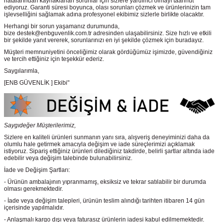
hatalarından kaynaklanan sorunlar için sizlere yardımcı olmayı taahhüt
ediyoruz. Garanti süresi boyunca, olası sorunları çözmek ve ürünlerinizin tam
işlevselliğini sağlamak adına profesyonel ekibimiz sizlerle birlikte olacaktır.
Herhangi bir sorun yaşamanız durumunda,
bize destek@enbguvenlik.com.tr adresinden ulaşabilirsiniz. Size hızlı ve etkili
bir şekilde yanıt vererek, sorunlarınızı en iyi şekilde çözmek için buradayız.
Müşteri memnuniyetini önceliğimiz olarak gördüğümüz işimizde, güvendiğiniz
ve tercih ettiğiniz için teşekkür ederiz.
Saygılarımla,
[ENB GÜVENLİK ] Ekibi"
Saygıdeğer Müşterilerimiz,
Sizlere en kaliteli ürünleri sunmanın yanı sıra, alışveriş deneyiminizi daha da
olumlu hale getirmek amacıyla değişim ve iade süreçlerimizi açıklamak
istiyoruz. Sipariş ettiğiniz ürünleri dilediğiniz takdirde, belirli şartlar altında iade
edebilir veya değişim talebinde bulunabilirsiniz.
İade ve Değişim Şartları:
- Ürünün ambalajının yıpranmamış, eksiksiz ve tekrar satılabilir bir durumda
olması gerekmektedir.
- İade veya değişim talepleri, ürünün teslim alındığı tarihten itibaren 14 gün
içerisinde yapılmalıdır.
- Anlaşmalı kargo dışı veya faturasız ürünlerin iadesi kabul edilmemektedir.