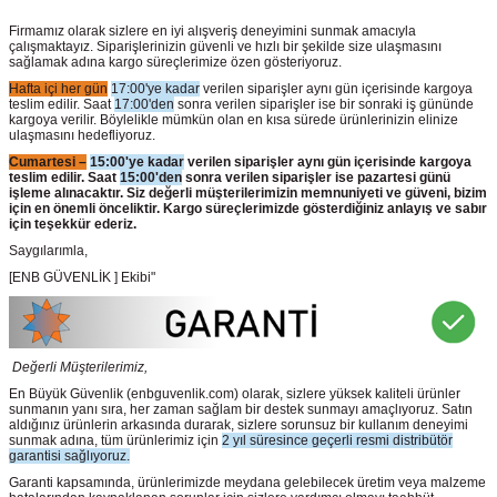
Firmamız olarak sizlere en iyi alışveriş deneyimini sunmak amacıyla
çalışmaktayız. Siparişlerinizin güvenli ve hızlı bir şekilde size ulaşmasını
sağlamak adına kargo süreçlerimize özen gösteriyoruz.
Hafta içi her gün
17:00'ye kadar
verilen siparişler aynı gün içerisinde kargoya
teslim edilir. Saat
17:00'den
sonra verilen siparişler ise bir sonraki iş gününde
kargoya verilir. Böylelikle mümkün olan en kısa sürede ürünlerinizin elinize
ulaşmasını hedefliyoruz.
Cumartesi –
15:00'ye kadar
verilen siparişler aynı gün içerisinde kargoya
teslim edilir. Saat
15:00'den
sonra verilen siparişler ise pazartesi günü
işleme alınacaktır. Siz değerli müşterilerimizin memnuniyeti ve güveni, bizim
için en önemli önceliktir. Kargo süreçlerimizde gösterdiğiniz anlayış ve sabır
için teşekkür ederiz.
Saygılarımla,
[ENB GÜVENLİK ] Ekibi"
Değerli Müşterilerimiz,
En Büyük Güvenlik
(enbguvenlik.com)
olarak, sizlere yüksek kaliteli ürünler
sunmanın yanı sıra, her zaman sağlam bir destek sunmayı amaçlıyoruz. Satın
aldığınız ürünlerin arkasında durarak, sizlere sorunsuz bir kullanım deneyimi
sunmak adına, tüm ürünlerimiz için
2 yıl süresince geçerli resmi distribütör
garantisi sağlıyoruz.
Garanti kapsamında, ürünlerimizde meydana gelebilecek üretim veya malzeme