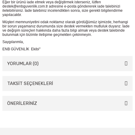
Eğer bir ürünü iade etmek veya değiştirmek isterseniz, lütfen
destek@enbguvenlik.com.tr adresine e-posta göndererek iade talebinizi
iletebilirsiniz. İade talebiniz incelendikten sonra, size gerekli bilgilendirme
yapılacaktır.
Müşteri memnuniyetini odak noktamız olarak gördüğümüz işimizde, herhangi
bir sorun yaşamanız durumunda size destek vermekten mutluluk duyarız. İade
ve değişim süreçleri hakkında daha fazla bilgi almak veya destek talebinde
bulunmak için bizimle iletişime geçmekten çekinmeyin.
Saygılarımla,
ENB GÜVENLİK Ekibi"
YORUMLAR (0)
TAKSİT SEÇENEKLERİ
Bu ürüne ilk yorumu siz yapın!
Yorum Yaz
ÖNERİLERİNİZ
Bu ürünün fiyat bilgisi, resim, ürün açıklamalarında ve diğer konularda
yetersiz gördüğünüz noktaları öneri formunu kullanarak tarafımıza
iletebilirsiniz.
Görüş ve önerileriniz için teşekkür ederiz.