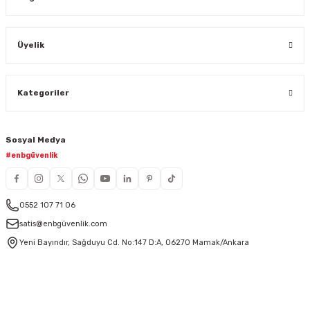
Üyelik
Kategoriler
Sosyal Medya
#enbgüvenlik
0552 107 71 06
satis@enbgüvenlik.com
Yeni Bayındır, Sağduyu Cd. No:147 D:A, 06270 Mamak/Ankara