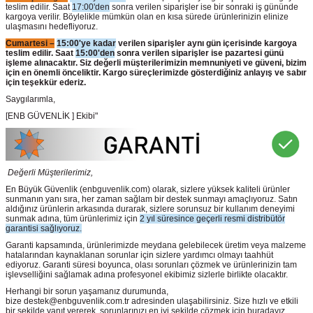
teslim edilir. Saat
17:00'den
sonra verilen siparişler ise bir sonraki iş gününde
kargoya verilir. Böylelikle mümkün olan en kısa sürede ürünlerinizin elinize
ulaşmasını hedefliyoruz.
Cumartesi –
15:00'ye kadar
verilen siparişler aynı gün içerisinde kargoya
teslim edilir. Saat
15:00'den
sonra verilen siparişler ise pazartesi günü
işleme alınacaktır. Siz değerli müşterilerimizin memnuniyeti ve güveni, bizim
için en önemli önceliktir. Kargo süreçlerimizde gösterdiğiniz anlayış ve sabır
için teşekkür ederiz.
Saygılarımla,
[ENB GÜVENLİK ] Ekibi"
Değerli Müşterilerimiz,
En Büyük Güvenlik
(enbguvenlik.com)
olarak, sizlere yüksek kaliteli ürünler
sunmanın yanı sıra, her zaman sağlam bir destek sunmayı amaçlıyoruz. Satın
aldığınız ürünlerin arkasında durarak, sizlere sorunsuz bir kullanım deneyimi
sunmak adına, tüm ürünlerimiz için
2 yıl süresince geçerli resmi distribütör
garantisi sağlıyoruz.
Garanti kapsamında, ürünlerimizde meydana gelebilecek üretim veya malzeme
hatalarından kaynaklanan sorunlar için sizlere yardımcı olmayı taahhüt
ediyoruz. Garanti süresi boyunca, olası sorunları çözmek ve ürünlerinizin tam
işlevselliğini sağlamak adına profesyonel ekibimiz sizlerle birlikte olacaktır.
Herhangi bir sorun yaşamanız durumunda,
bize destek@enbguvenlik.com.tr adresinden ulaşabilirsiniz. Size hızlı ve etkili
bir şekilde yanıt vererek, sorunlarınızı en iyi şekilde çözmek için buradayız.