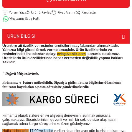
Yorum Yaz
Ürünü Paylaş
Fiyat Alarmı
Karşılaştır
Keypad-Tuş Takımı Ürünler
Whatsapp Satış Hattı
Hırsız Alarm Aksesuarlar
ÜRÜN BİLGİSİ
Ürünlere ait özellik ve resimler üreticilerin sayfalarından alınmaktadır.
Yalnızca bilgi görsel örnek verme amaçlıdır. Ürün özelliklerinde ve
resimlerindeki hatalardan dolayı
enbguvenlik.com
sorumlu tutulamaz.
Üreticilerin ürün
özelliklerinde haber vermeden değişiklik yapma hakları
saklıdır.
‘‘ Değerli Müşterilerimiz,
Firimamız e -Fatura mükellefidir. Siparişte girilen fatura bilgilerine düzenlenen
faturanız kayıtlı olan e-posta adresinize gönderilmektedir.
Firmamız olarak sizlere en iyi alışveriş deneyimini sunmak amacıyla
çalışmaktayız. Siparişlerinizin güvenli ve hızlı bir şekilde size ulaşmasını
sağlamak adına kargo süreçlerimize özen gösteriyoruz.
Hafta içi her gün
17:00'ye kadar
verilen siparişler aynı gün içerisinde kargoya