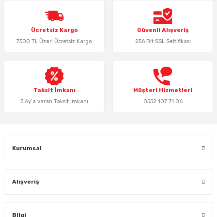
Ürün resmi kalitesiz, bozuk veya görüntülenemiyor.
Ücretsiz Kargo
Güvenli Alışveriş
Ürün açıklamasında eksik bilgiler bulunuyor.
7500 TL Üzeri Ücretsiz Kargo
256 Bit SSL Seltifikası
Ürün bilgilerinde hatalar bulunuyor.
Ürün fiyatı diğer sitelerden daha pahalı.
Bu ürüne benzer farklı alternatifler olmalı.
Taksit İmkanı
Müşteri Hizmetleri
3 Ay’a varan Taksit İmkanı
0552 107 71 06
Gönder
Kurumsal
Alışveriş
Bilgi