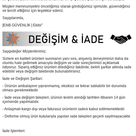
Müşteri memnuniyetini önceliğimiz olarak gördüğümüz işimizde, güvendiğiniz
ve tercih ettiğiniz için teşekkür ederiz.
Saygılarımla,
[ENB GÜVENLİK ] Ekibi"
Saygıdeğer Müşterilerimiz,
Sizlere en kaliteli ürünleri sunmanın yanı sıra, alışveriş deneyiminizi daha da
olumlu hale getirmek amacıyla değişim ve iade süreçlerimizi açıklamak
istiyoruz. Sipariş ettiğiniz ürünleri dilediğiniz takdirde, belirli şartlar altında iade
edebilir veya değişim talebinde bulunabilirsiniz.
İade ve Değişim Şartları:
- Ürünün ambalajının yıpranmamış, eksiksiz ve tekrar satılabilir bir durumda
olması gerekmektedir.
- İade veya değişim talepleri, ürünün teslim alındığı tarihten itibaren 14 gün
içerisinde yapılmalıdır.
- Anlaşmalı kargo dışı veya faturasız ürünlerin iadesi kabul edilmemektedir.
- Deforme olmuş ürün kutularıyla yapılan iade talepleri geçerli sayılmayacaktır.
İade İşlemleri: