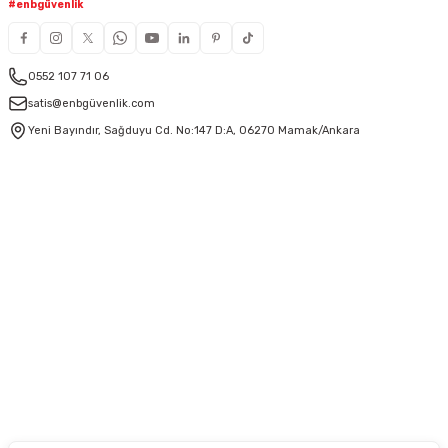
#enbgüvenlik
0552 107 71 06
satis@enbgüvenlik.com
Yeni Bayındır, Sağduyu Cd. No:147 D:A, 06270 Mamak/Ankara