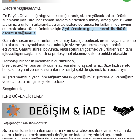
Değerli Müşterilerimiz,
En Büyük Güvenlik
(enbguvenlik.com)
olarak, sizlere yüksek kaliteli ürünler
sunmanın yanı sıra, her zaman sağlam bir destek sunmayı amaçlıyoruz. Satın
aldığınız ürünlerin arkasında durarak, sizlere sorunsuz bir kullanım deneyimi
sunmak adına, tüm ürünlerimiz için
2 yıl süresince geçerli resmi distribütör
garantisi sağlıyoruz.
Garanti kapsamında, ürünlerimizde meydana gelebilecek üretim veya malzeme
hatalarından kaynaklanan sorunlar için sizlere yardımcı olmayı taahhüt
ediyoruz. Garanti süresi boyunca, olası sorunları çözmek ve ürünlerinizin tam
işlevselliğini sağlamak adına profesyonel ekibimiz sizlerle birlikte olacaktır.
Herhangi bir sorun yaşamanız durumunda,
bize destek@enbguvenlik.com.tr adresinden ulaşabilirsiniz. Size hızlı ve etkili
bir şekilde yanıt vererek, sorunlarınızı en iyi şekilde çözmek için buradayız.
Müşteri memnuniyetini önceliğimiz olarak gördüğümüz işimizde, güvendiğiniz
ve tercih ettiğiniz için teşekkür ederiz.
Saygılarımla,
[ENB GÜVENLİK ] Ekibi"
Saygıdeğer Müşterilerimiz,
Sizlere en kaliteli ürünleri sunmanın yanı sıra, alışveriş deneyiminizi daha da
olumlu hale getirmek amacıyla değişim ve iade süreçlerimizi açıklamak