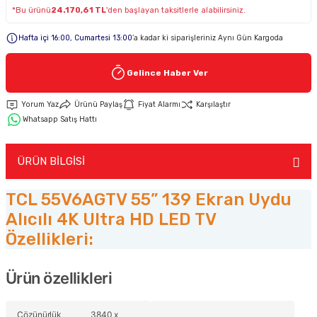
*Bu ürünü
24.170,61 TL
'den başlayan taksitlerle alabilirsiniz.
Keypad-Tuş Takımı Ürünler
Hafta içi 16:00, Cumartesi 13:00
’a kadar ki siparişleriniz Aynı Gün Kargoda
Hırsız Alarm Aksesuarlar
Gelince Haber Ver
Yorum Yaz
Ürünü Paylaş
Fiyat Alarmı
Karşılaştır
Whatsapp Satış Hattı
ÜRÜN BİLGİSİ
TCL 55V6AGTV 55” 139 Ekran Uydu
Alıcılı 4K Ultra HD LED TV
Özellikleri:
Ürün özellikleri
Çözünürlük
3840 x