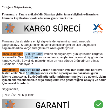
‘‘ Değerli Müşterilerimiz,
Firimamız e -Fatura mükellefidir. Siparişte girilen fatura bilgilerine düzenlenen
faturanız kayıtlı olan e-posta adresinize gönderilmektedir.
Firmamız olarak sizlere en iyi alışveriş deneyimini sunmak amacıyla
çalışmaktayız. Siparişlerinizin güvenli ve hızlı bir şekilde size ulaşmasını
sağlamak adına kargo süreçlerimize özen gösteriyoruz.
Hafta içi her gün
17:00'ye kadar
verilen siparişler aynı gün içerisinde kargoya
teslim edilir. Saat
17:00'den
sonra verilen siparişler ise bir sonraki iş gününde
kargoya verilir. Böylelikle mümkün olan en kısa sürede ürünlerinizin elinize
ulaşmasını hedefliyoruz.
Cumartesi –
15:00'ye kadar
verilen siparişler aynı gün içerisinde kargoya
teslim edilir. Saat
15:00'den
sonra verilen siparişler ise pazartesi günü
işleme alınacaktır. Siz değerli müşterilerimizin memnuniyeti ve güveni, bizim
için en önemli önceliktir. Kargo süreçlerimizde gösterdiğiniz anlayış ve sabır
için teşekkür ederiz.
Saygılarımla,
[ENB GÜVENLİK ] Ekibi"