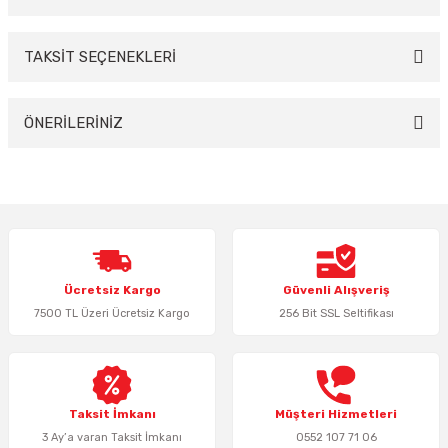
TAKSİT SEÇENEKLERİ
Bu ürüne ilk yorumu siz yapın!
Yorum Yaz
ÖNERİLERİNİZ
Bu ürünün fiyat bilgisi, resim, ürün açıklamalarında ve diğer konularda
yetersiz gördüğünüz noktaları öneri formunu kullanarak tarafımıza
iletebilirsiniz.
Görüş ve önerileriniz için teşekkür ederiz.
Ürün resmi kalitesiz, bozuk veya görüntülenemiyor.
Ücretsiz Kargo
Güvenli Alışveriş
Ürün açıklamasında eksik bilgiler bulunuyor.
7500 TL Üzeri Ücretsiz Kargo
256 Bit SSL Seltifikası
Ürün bilgilerinde hatalar bulunuyor.
Ürün fiyatı diğer sitelerden daha pahalı.
Bu ürüne benzer farklı alternatifler olmalı.
Taksit İmkanı
Müşteri Hizmetleri
3 Ay’a varan Taksit İmkanı
0552 107 71 06