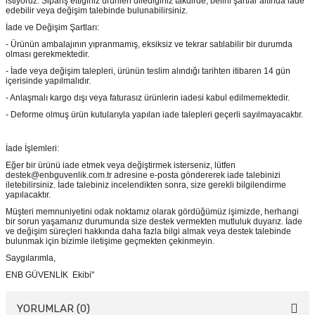
istiyoruz. Sipariş ettiğiniz ürünleri dilediğiniz takdirde, belirli şartlar altında iade
edebilir veya değişim talebinde bulunabilirsiniz.
İade ve Değişim Şartları:
- Ürünün ambalajının yıpranmamış, eksiksiz ve tekrar satılabilir bir durumda
olması gerekmektedir.
- İade veya değişim talepleri, ürünün teslim alındığı tarihten itibaren 14 gün
içerisinde yapılmalıdır.
- Anlaşmalı kargo dışı veya faturasız ürünlerin iadesi kabul edilmemektedir.
- Deforme olmuş ürün kutularıyla yapılan iade talepleri geçerli sayılmayacaktır.
İade İşlemleri:
Eğer bir ürünü iade etmek veya değiştirmek isterseniz, lütfen
destek@enbguvenlik.com.tr adresine e-posta göndererek iade talebinizi
iletebilirsiniz. İade talebiniz incelendikten sonra, size gerekli bilgilendirme
yapılacaktır.
Müşteri memnuniyetini odak noktamız olarak gördüğümüz işimizde, herhangi
bir sorun yaşamanız durumunda size destek vermekten mutluluk duyarız. İade
ve değişim süreçleri hakkında daha fazla bilgi almak veya destek talebinde
bulunmak için bizimle iletişime geçmekten çekinmeyin.
Saygılarımla,
ENB GÜVENLİK Ekibi"
YORUMLAR (0)