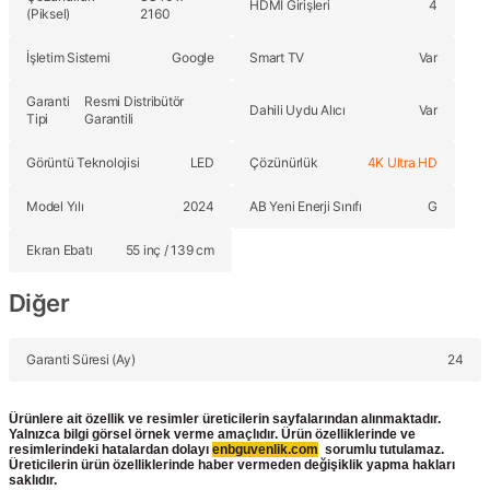
HDMI Girişleri
4
(Piksel)
2160
İşletim Sistemi
Google
Smart TV
Var
Garanti
Resmi Distribütör
Dahili Uydu Alıcı
Var
Tipi
Garantili
Görüntü Teknolojisi
LED
Çözünürlük
4K Ultra HD
Model Yılı
2024
AB Yeni Enerji Sınıfı
G
Ekran Ebatı
55 inç / 139 cm
Diğer
Garanti Süresi (Ay)
24
Ürünlere ait özellik ve resimler üreticilerin sayfalarından alınmaktadır.
Yalnızca bilgi görsel örnek verme amaçlıdır. Ürün özelliklerinde ve
resimlerindeki hatalardan dolayı
enbguvenlik.com
sorumlu tutulamaz.
Üreticilerin ürün
özelliklerinde haber vermeden değişiklik yapma hakları
saklıdır.