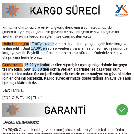
Firmamız olarak sizlere en iyi alışveriş deneyimini sunmak amacıyla
çalışmaktayız. Siparişlerinizin güvenli ve hızlı bir şekilde size ulaşmasını
sağlamak adına kargo süreçlerimize özen gösteriyoruz.
Hafta içi her gün
17:00'ye kadar
verilen siparişler aynı gün içerisinde kargoya
teslim edilir. Saat
17:00'den
sonra verilen siparişler ise bir sonraki iş gününde
kargoya verilir. Böylelikle mümkün olan en kısa sürede ürünlerinizin elinize
ulaşmasını hedefliyoruz.
Cumartesi –
15:00'ye kadar
verilen siparişler aynı gün içerisinde kargoya
teslim edilir. Saat
15:00'den
sonra verilen siparişler ise pazartesi günü
işleme alınacaktır. Siz değerli müşterilerimizin memnuniyeti ve güveni, bizim
için en önemli önceliktir. Kargo süreçlerimizde gösterdiğiniz anlayış ve sabır
için teşekkür ederiz.
Saygılarımla,
[ENB GÜVENLİK ] Ekibi"
Değerli Müşterilerimiz,
En Büyük Güvenlik
(enbguvenlik.com)
olarak, sizlere yüksek kaliteli ürünler