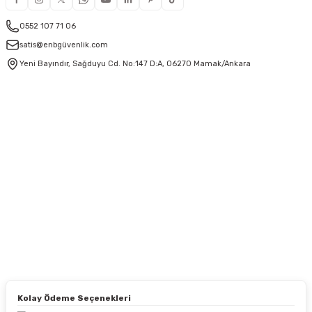
0552 107 71 06
satis@enbgüvenlik.com
Yeni Bayındır, Sağduyu Cd. No:147 D:A, 06270 Mamak/Ankara
Kolay Ödeme Seçenekleri