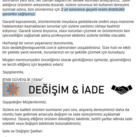
sunmanın yanı sıra, her zaman sağlam bir destek sunmayı amaçlıyoruz. Satın
aldığınız ürünlerin arkasında durarak, sizlere sorunsuz bir kullanım deneyimi
sunmak adına, tüm ürünlerimiz için
2 yıl süresince geçerli resmi distribütör
garantisi sağlıyoruz.
Garanti kapsamında, ürünlerimizde meydana gelebilecek üretim veya malzeme
hatalarından kaynaklanan sorunlar için sizlere yardımcı olmayı taahhüt
ediyoruz. Garanti süresi boyunca, olası sorunları çözmek ve ürünlerinizin tam
işlevselliğini sağlamak adına profesyonel ekibimiz sizlerle birlikte olacaktır.
Herhangi bir sorun yaşamanız durumunda,
bize destek@enbguvenlik.com.tr adresinden ulaşabilirsiniz. Size hızlı ve etkili
bir şekilde yanıt vererek, sorunlarınızı en iyi şekilde çözmek için buradayız.
Müşteri memnuniyetini önceliğimiz olarak gördüğümüz işimizde, güvendiğiniz
ve tercih ettiğiniz için teşekkür ederiz.
Saygılarımla,
[ENB GÜVENLİK ] Ekibi"
Saygıdeğer Müşterilerimiz,
Sizlere en kaliteli ürünleri sunmanın yanı sıra, alışveriş deneyiminizi daha da
olumlu hale getirmek amacıyla değişim ve iade süreçlerimizi açıklamak
istiyoruz. Sipariş ettiğiniz ürünleri dilediğiniz takdirde, belirli şartlar altında iade
edebilir veya değişim talebinde bulunabilirsiniz.
İade ve Değişim Şartları: