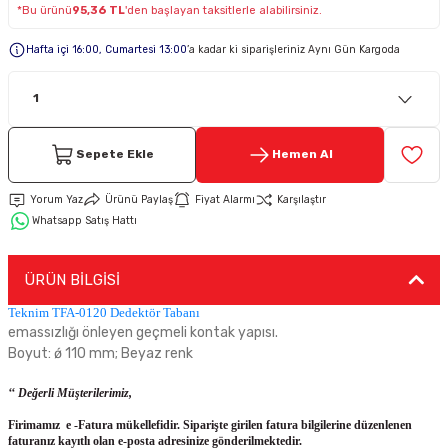
*Bu ürünü
95,36 TL
'den başlayan taksitlerle alabilirsiniz.
Keypad-Tuş Takımı Ürünler
Hafta içi 16:00, Cumartesi 13:00
’a kadar ki siparişleriniz Aynı Gün Kargoda
Hırsız Alarm Aksesuarlar
Sepete Ekle
Hemen Al
Yorum Yaz
Ürünü Paylaş
Fiyat Alarmı
Karşılaştır
Whatsapp Satış Hattı
ÜRÜN BİLGİSİ
Teknim TFA-0120 Dedektör Tabanı
emassızlığı önleyen geçmeli kontak yapısı.
Boyut: ǿ 110 mm; Beyaz renk
‘‘ Değerli Müşterilerimiz,
Firimamız e -Fatura mükellefidir. Siparişte girilen fatura bilgilerine düzenlenen
faturanız kayıtlı olan e-posta adresinize gönderilmektedir.