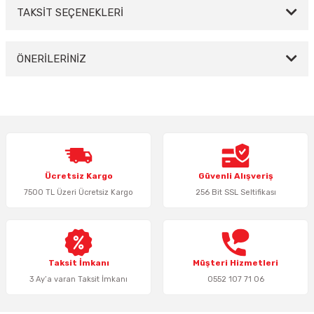
TAKSİT SEÇENEKLERİ
Bu ürüne ilk yorumu siz yapın!
Yorum Yaz
ÖNERİLERİNİZ
Bu ürünün fiyat bilgisi, resim, ürün açıklamalarında ve diğer konularda
yetersiz gördüğünüz noktaları öneri formunu kullanarak tarafımıza
iletebilirsiniz.
Görüş ve önerileriniz için teşekkür ederiz.
Ürün resmi kalitesiz, bozuk veya görüntülenemiyor.
Ücretsiz Kargo
Güvenli Alışveriş
Ürün açıklamasında eksik bilgiler bulunuyor.
7500 TL Üzeri Ücretsiz Kargo
256 Bit SSL Seltifikası
Ürün bilgilerinde hatalar bulunuyor.
Ürün fiyatı diğer sitelerden daha pahalı.
Bu ürüne benzer farklı alternatifler olmalı.
Taksit İmkanı
Müşteri Hizmetleri
3 Ay’a varan Taksit İmkanı
0552 107 71 06