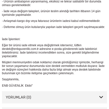
- Ürünün ambalajının yıpranmamış, eksiksiz ve tekrar satılabilir bir durumda
olması gerekmektedir.
- İade veya değişim talepleri, ürünün teslim alındığı tarihten itibaren 14 gün
içerisinde yapılmalıdır.
- Anlaşmalı kargo dışı veya faturasız ürünlerin iadesi kabul edilmemektedir.
- Deforme olmuş ürün kutularıyla yapılan iade talepleri geçerli sayılmayacaktır.
İade İşlemleri:
Eğer bir ürünü iade etmek veya değiştirmek isterseniz, lütfen
destek@enbguvenlik.com.tr adresine e-posta göndererek iade talebinizi
iletebilirsiniz. İade talebiniz incelendikten sonra, size gerekli bilgilendirme
yapılacaktır.
Müşteri memnuniyetini odak noktamız olarak gördüğümüz işimizde, herhangi
bir sorun yaşamanız durumunda size destek vermekten mutluluk duyarız. İade
ve değişim süreçleri hakkında daha fazla bilgi almak veya destek talebinde
bulunmak için bizimle iletişime geçmekten çekinmeyin.
Saygılarımla,
ENB GÜVENLİK Ekibi"
YORUMLAR (0)