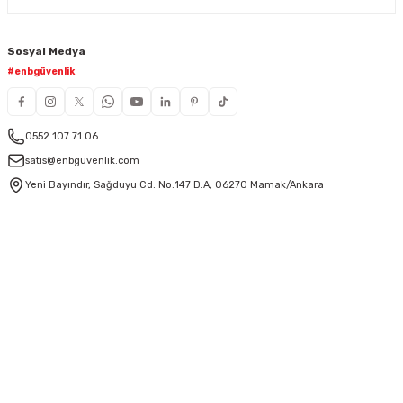
Sosyal Medya
#enbgüvenlik
0552 107 71 06
satis@enbgüvenlik.com
Yeni Bayındır, Sağduyu Cd. No:147 D:A, 06270 Mamak/Ankara