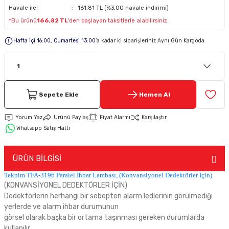
Havale ile:
161,81 TL (%3,00 havale indirimi)
*Bu ürünü
166,82 TL
'den başlayan taksitlerle alabilirsiniz.
Keypad-Tuş Takımı Ürünler
Hafta içi 16:00, Cumartesi 13:00
’a kadar ki siparişleriniz Aynı Gün Kargoda
Hırsız Alarm Aksesuarlar
Sepete Ekle
Hemen Al
Yorum Yaz
Ürünü Paylaş
Fiyat Alarmı
Karşılaştır
Whatsapp Satış Hattı
ÜRÜN BİLGİSİ
Teknim TFA-3196 Paralel İhbar Lambası, (Konvansiyonel Dedektörler İçin)
(KONVANSİYONEL DEDEKTÖRLER İÇİN)
Dedektörlerin herhangi bir sebepten alarm ledlerinin görülmediği
yerlerde ve alarm ihbar durumunun
görsel olarak başka bir ortama taşınması gereken durumlarda
kullanılır.