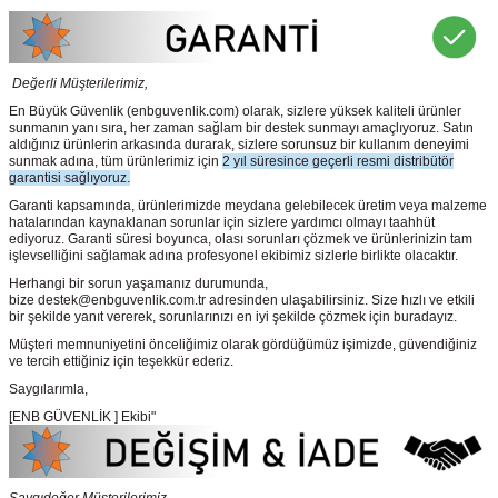
Değerli Müşterilerimiz,
En Büyük Güvenlik
(enbguvenlik.com)
olarak, sizlere yüksek kaliteli ürünler
sunmanın yanı sıra, her zaman sağlam bir destek sunmayı amaçlıyoruz. Satın
aldığınız ürünlerin arkasında durarak, sizlere sorunsuz bir kullanım deneyimi
sunmak adına, tüm ürünlerimiz için
2 yıl süresince geçerli resmi distribütör
garantisi sağlıyoruz.
Garanti kapsamında, ürünlerimizde meydana gelebilecek üretim veya malzeme
hatalarından kaynaklanan sorunlar için sizlere yardımcı olmayı taahhüt
ediyoruz. Garanti süresi boyunca, olası sorunları çözmek ve ürünlerinizin tam
işlevselliğini sağlamak adına profesyonel ekibimiz sizlerle birlikte olacaktır.
Herhangi bir sorun yaşamanız durumunda,
bize destek@enbguvenlik.com.tr adresinden ulaşabilirsiniz. Size hızlı ve etkili
bir şekilde yanıt vererek, sorunlarınızı en iyi şekilde çözmek için buradayız.
Müşteri memnuniyetini önceliğimiz olarak gördüğümüz işimizde, güvendiğiniz
ve tercih ettiğiniz için teşekkür ederiz.
Saygılarımla,
[ENB GÜVENLİK ] Ekibi"