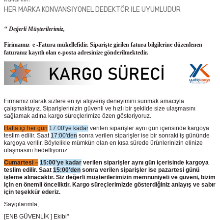
HER MARKA KONVANSİYONEL DEDEKTÖR İLE UYUMLUDUR
‘‘ Değerli Müşterilerimiz,
Firimamız e -Fatura mükellefidir. Siparişte girilen fatura bilgilerine düzenlenen
faturanız kayıtlı olan e-posta adresinize gönderilmektedir.
Firmamız olarak sizlere en iyi alışveriş deneyimini sunmak amacıyla
çalışmaktayız. Siparişlerinizin güvenli ve hızlı bir şekilde size ulaşmasını
sağlamak adına kargo süreçlerimize özen gösteriyoruz.
Hafta içi her gün
17:00'ye kadar
verilen siparişler aynı gün içerisinde kargoya
teslim edilir. Saat
17:00'den
sonra verilen siparişler ise bir sonraki iş gününde
kargoya verilir. Böylelikle mümkün olan en kısa sürede ürünlerinizin elinize
ulaşmasını hedefliyoruz.
Cumartesi –
15:00'ye kadar
verilen siparişler aynı gün içerisinde kargoya
teslim edilir. Saat
15:00'den
sonra verilen siparişler ise pazartesi günü
işleme alınacaktır. Siz değerli müşterilerimizin memnuniyeti ve güveni, bizim
için en önemli önceliktir. Kargo süreçlerimizde gösterdiğiniz anlayış ve sabır
için teşekkür ederiz.
Saygılarımla,
[ENB GÜVENLİK ] Ekibi"