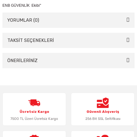
ENB GÜVENLİK Ekibi"
YORUMLAR (0)
TAKSİT SEÇENEKLERİ
Bu ürüne ilk yorumu siz yapın!
Yorum Yaz
ÖNERİLERİNİZ
Bu ürünün fiyat bilgisi, resim, ürün açıklamalarında ve diğer konularda
yetersiz gördüğünüz noktaları öneri formunu kullanarak tarafımıza
iletebilirsiniz.
Görüş ve önerileriniz için teşekkür ederiz.
Ürün resmi kalitesiz, bozuk veya görüntülenemiyor.
Ücretsiz Kargo
Güvenli Alışveriş
Ürün açıklamasında eksik bilgiler bulunuyor.
7500 TL Üzeri Ücretsiz Kargo
256 Bit SSL Seltifikası
Ürün bilgilerinde hatalar bulunuyor.
Ürün fiyatı diğer sitelerden daha pahalı.