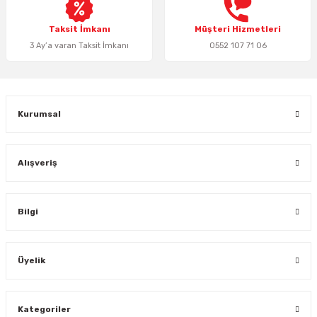
Bu ürüne benzer farklı alternatifler olmalı.
Taksit İmkanı
Müşteri Hizmetleri
3 Ay’a varan Taksit İmkanı
0552 107 71 06
Gönder
Kurumsal
Alışveriş
Bilgi
Üyelik
Kategoriler