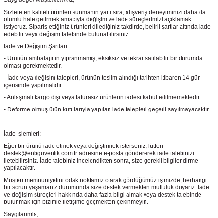
Saygıdeğer Müşterilerimiz,
Sizlere en kaliteli ürünleri sunmanın yanı sıra, alışveriş deneyiminizi daha da
olumlu hale getirmek amacıyla değişim ve iade süreçlerimizi açıklamak
istiyoruz. Sipariş ettiğiniz ürünleri dilediğiniz takdirde, belirli şartlar altında iade
edebilir veya değişim talebinde bulunabilirsiniz.
İade ve Değişim Şartları:
- Ürünün ambalajının yıpranmamış, eksiksiz ve tekrar satılabilir bir durumda
olması gerekmektedir.
- İade veya değişim talepleri, ürünün teslim alındığı tarihten itibaren 14 gün
içerisinde yapılmalıdır.
- Anlaşmalı kargo dışı veya faturasız ürünlerin iadesi kabul edilmemektedir.
- Deforme olmuş ürün kutularıyla yapılan iade talepleri geçerli sayılmayacaktır.
İade İşlemleri:
Eğer bir ürünü iade etmek veya değiştirmek isterseniz, lütfen
destek@enbguvenlik.com.tr adresine e-posta göndererek iade talebinizi
iletebilirsiniz. İade talebiniz incelendikten sonra, size gerekli bilgilendirme
yapılacaktır.
Müşteri memnuniyetini odak noktamız olarak gördüğümüz işimizde, herhangi
bir sorun yaşamanız durumunda size destek vermekten mutluluk duyarız. İade
ve değişim süreçleri hakkında daha fazla bilgi almak veya destek talebinde
bulunmak için bizimle iletişime geçmekten çekinmeyin.
Saygılarımla,