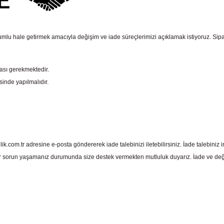
mlu hale getirmek amacıyla değişim ve iade süreçlerimizi açıklamak istiyoruz. Sipariş e
ması gerekmektedir.
sinde yapılmalıdır.
com.tr adresine e-posta göndererek iade talebinizi iletebilirsiniz. İade talebiniz in
 sorun yaşamanız durumunda size destek vermekten mutluluk duyarız. İade ve deği
 yetersiz gördüğünüz noktaları öneri formunu kullanarak tarafımıza iletebil
Bu ürüne ilk yorumu siz yapın!