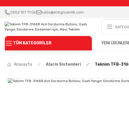
0552 107 71 06
satis@enbgüvenlik.com
TÜM KATEGORİLER
YENİ ÜRÜNLER
Anasayfa
Alarm Sistemleri
Teknim TFB-3165