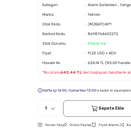
Kategori
Alarm Sistemleri
,
Yangın
Marka
Teknim
Stok Kodu
JMJBATCAP1
Barkod Kodu
8698764603272
Stok Durumu
Stokta Var
Fiyat
11,25 USD + KDV
Havale ile:
624,14 TL (%3,00 havale 
*Bu ürünü
643,44 TL
'den başlayan taksitlerle ala
Hafta içi 16:00, Cumartesi 13:00
’a kadar ki siparişle
Sepete Ekle
Yorum Yaz
Ürünü Paylaş
Fiyat Alarmı
Ka