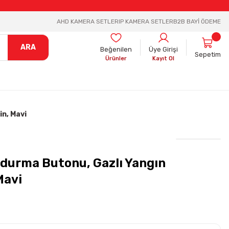
AHD KAMERA SETLER
IP KAMERA SETLER
B2B BAYİ ÖDEME
ARA
Beğenilen
Üye Girişi
Sepetim
Ürünler
Kayıt Ol
n, Mavi
durma Butonu, Gazlı Yangın
Mavi