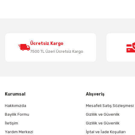
Ürün resmi kalitesiz, bozuk veya görüntülenemiyor.
Ürün açıklamasında eksik bilgiler bulunuyor.
Ürün bilgilerinde hatalar bulunuyor.
Ürün fiyatı diğer sitelerden daha pahalı.
Bu ürüne benzer farklı alternatifler olmalı.
Ücretsiz Kargo
7500 TL Üzeri Ücretsiz Kargo
Kurumsal
Alışveriş
Hakkımızda
Mesafeli Satış Sözleşmesi
Bayilik Formu
Gizlilik ve Güvenlik
İletişim
Gizlilik ve Güvenlik
Yardım Merkezi
İptal ve İade Koşulları