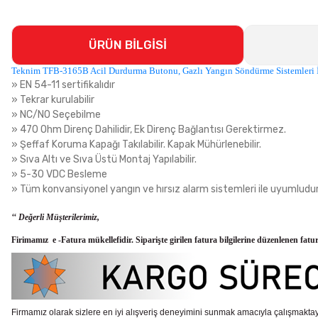
ÜRÜN BİLGİSİ
Teknim TFB-3165B Acil Durdurma Butonu, Gazlı Yangın Söndürme Sistemleri 
» EN 54-11 sertifikalıdır
» Tekrar kurulabilir
» NC/NO Seçebilme
» 470 Ohm Direnç Dahilidir, Ek Direnç Bağlantısı Gerektirmez.
» Şeffaf Koruma Kapağı Takılabilir. Kapak Mühürlenebilir.
» Sıva Altı ve Sıva Üstü Montaj Yapılabilir.
» 5-30 VDC Besleme
» Tüm konvansiyonel yangın ve hırsız alarm sistemleri ile uyumludu
‘‘ Değerli Müşterilerimiz,
Firimamız e -Fatura mükellefidir. Siparişte girilen fatura bilgilerine düzenlenen fatu
Firmamız olarak sizlere en iyi alışveriş deneyimini sunmak amacıyla çalışmaktayı