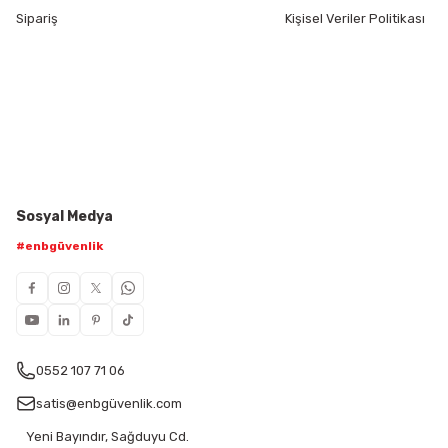
Sipariş
Kişisel Veriler Politikası
Sosyal Medya
#enbgüvenlik
0552 107 71 06
satis@enbgüvenlik.com
Yeni Bayındır, Sağduyu Cd.