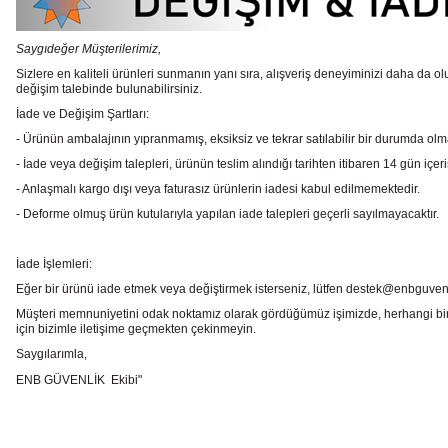
Saygıdeğer Müşterilerimiz,
Sizlere en kaliteli ürünleri sunmanın yanı sıra, alışveriş deneyiminizi daha da olu
değişim talebinde bulunabilirsiniz.
İade ve Değişim Şartları:
- Ürünün ambalajının yıpranmamış, eksiksiz ve tekrar satılabilir bir durumda ol
- İade veya değişim talepleri, ürünün teslim alındığı tarihten itibaren 14 gün içeri
- Anlaşmalı kargo dışı veya faturasız ürünlerin iadesi kabul edilmemektedir.
- Deforme olmuş ürün kutularıyla yapılan iade talepleri geçerli sayılmayacaktır.
İade İşlemleri:
Eğer bir ürünü iade etmek veya değiştirmek isterseniz, lütfen destek@enbguvenlik.
Müşteri memnuniyetini odak noktamız olarak gördüğümüz işimizde, herhangi bir
için bizimle iletişime geçmekten çekinmeyin.
Saygılarımla,
ENB GÜVENLİK Ekibi"
Bu ürünün fiyat bilgisi, resim, ürün açıklamalarında ve diğer konularda
Görüş ve önerileriniz için teşekkür ederiz.