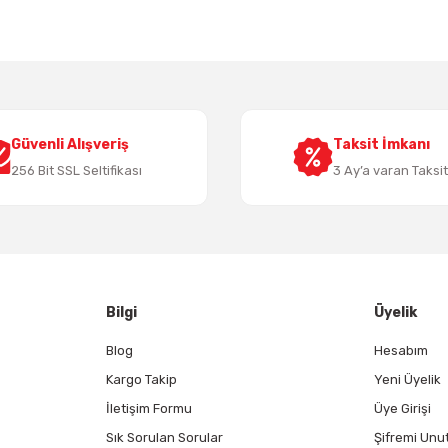
Yorum Yaz
Güvenli Alışveriş
Taksit İmkanı
256 Bit SSL Seltifikası
3 Ay’a varan Taksi
Gönder
Bilgi
Üyelik
Blog
Hesabım
Kargo Takip
Yeni Üyelik
İletişim Formu
Üye Girişi
Sık Sorulan Sorular
Şifremi Unu