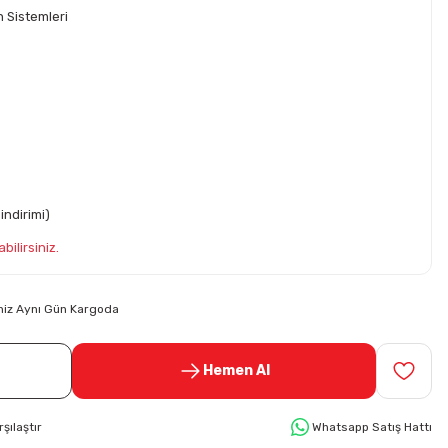
 Sistemleri
indirimi)
bilirsiniz.
riniz Aynı Gün Kargoda
Hemen Al
rşılaştır
Whatsapp Satış Hattı