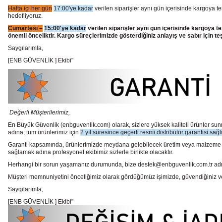
Hafta içi her gün
17:00'ye kadar
verilen siparişler aynı gün içerisinde kargoya te
hedefliyoruz.
Cumartesi –
15:00'ye kadar
verilen siparişler aynı gün içerisinde kargoya te
önemli önceliktir. Kargo süreçlerimizde gösterdiğiniz anlayış ve sabır için te
Saygılarımla,
[ENB GÜVENLİK ] Ekibi"
Değerli Müşterilerimiz,
En Büyük Güvenlik
(enbguvenlik.com)
olarak, sizlere yüksek kaliteli ürünler 
adına, tüm ürünlerimiz için
2 yıl süresince geçerli resmi distribütör garantisi sağl
Garanti kapsamında, ürünlerimizde meydana gelebilecek üretim veya malzeme hata
sağlamak adına profesyonel ekibimiz sizlerle birlikte olacaktır.
Herhangi bir sorun yaşamanız durumunda, bize destek@enbguvenlik.com.tr adresinde
Müşteri memnuniyetini önceliğimiz olarak gördüğümüz işimizde, güvendiğiniz ve te
Saygılarımla,
[ENB GÜVENLİK ] Ekibi"