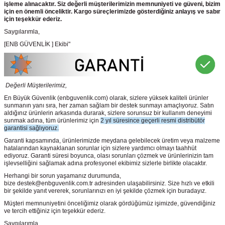
işleme alınacaktır. Siz değerli müşterilerimizin memnuniyeti ve güveni, bizim
için en önemli önceliktir. Kargo süreçlerimizde gösterdiğiniz anlayış ve sabır
için teşekkür ederiz.
Saygılarımla,
[ENB GÜVENLİK ] Ekibi"
Değerli Müşterilerimiz,
En Büyük Güvenlik
(enbguvenlik.com)
olarak, sizlere yüksek kaliteli ürünler
sunmanın yanı sıra, her zaman sağlam bir destek sunmayı amaçlıyoruz. Satın
aldığınız ürünlerin arkasında durarak, sizlere sorunsuz bir kullanım deneyimi
sunmak adına, tüm ürünlerimiz için
2 yıl süresince geçerli resmi distribütör
garantisi sağlıyoruz.
Garanti kapsamında, ürünlerimizde meydana gelebilecek üretim veya malzeme
hatalarından kaynaklanan sorunlar için sizlere yardımcı olmayı taahhüt
ediyoruz. Garanti süresi boyunca, olası sorunları çözmek ve ürünlerinizin tam
işlevselliğini sağlamak adına profesyonel ekibimiz sizlerle birlikte olacaktır.
Herhangi bir sorun yaşamanız durumunda,
bize destek@enbguvenlik.com.tr adresinden ulaşabilirsiniz. Size hızlı ve etkili
bir şekilde yanıt vererek, sorunlarınızı en iyi şekilde çözmek için buradayız.
Müşteri memnuniyetini önceliğimiz olarak gördüğümüz işimizde, güvendiğiniz
ve tercih ettiğiniz için teşekkür ederiz.
Saygılarımla,