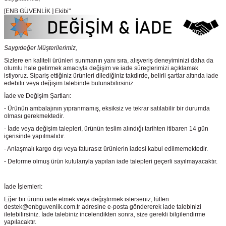
[ENB GÜVENLİK ] Ekibi"
Saygıdeğer Müşterilerimiz,
Sizlere en kaliteli ürünleri sunmanın yanı sıra, alışveriş deneyiminizi daha da
olumlu hale getirmek amacıyla değişim ve iade süreçlerimizi açıklamak
istiyoruz. Sipariş ettiğiniz ürünleri dilediğiniz takdirde, belirli şartlar altında iade
edebilir veya değişim talebinde bulunabilirsiniz.
İade ve Değişim Şartları:
- Ürünün ambalajının yıpranmamış, eksiksiz ve tekrar satılabilir bir durumda
olması gerekmektedir.
- İade veya değişim talepleri, ürünün teslim alındığı tarihten itibaren 14 gün
içerisinde yapılmalıdır.
- Anlaşmalı kargo dışı veya faturasız ürünlerin iadesi kabul edilmemektedir.
- Deforme olmuş ürün kutularıyla yapılan iade talepleri geçerli sayılmayacaktır.
İade İşlemleri:
Eğer bir ürünü iade etmek veya değiştirmek isterseniz, lütfen
destek@enbguvenlik.com.tr adresine e-posta göndererek iade talebinizi
iletebilirsiniz. İade talebiniz incelendikten sonra, size gerekli bilgilendirme
yapılacaktır.