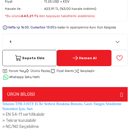
Fiyat
11,25 USD + KDV
Havale ile:
623,91 TL (%3,00 havale indirimi)
Keypad-Tuş Takımı Ürünler
*Bu ürünü
643,21 TL
'den başlayan taksitlerle alabilirsiniz.
Hafta içi 16:00, Cumartesi 13:00
’a kadar ki siparişleriniz Aynı Gün Kargoda
Hırsız Alarm Aksesuarlar
Sepete Ekle
Hemen Al
Yorum Yaz
Ürünü Paylaş
Fiyat Alarmı
Karşılaştır
Whatsapp Satış Hattı
ÜRÜN BİLGİSİ
Teknim TFB-3165Y El İle Serbest Bırakma Butonu, Gazlı Yangın Söndürme
Sistemleri İçin, Sarı
» EN 54-11 sertifikalıdır
» Tekrar kurulabilir
» NC/NO Seçebilme