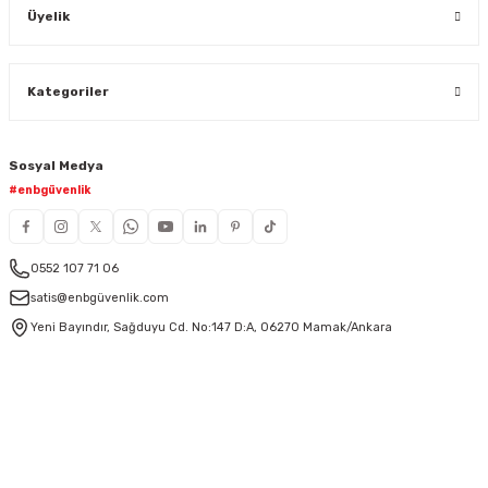
Üyelik
Kategoriler
Sosyal Medya
#enbgüvenlik
0552 107 71 06
satis@enbgüvenlik.com
Yeni Bayındır, Sağduyu Cd. No:147 D:A, 06270 Mamak/Ankara