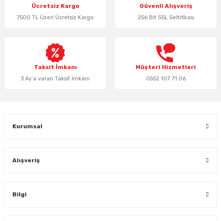
Ücretsiz Kargo
Güvenli Alışveriş
Ürün açıklamasında eksik bilgiler bulunuyor.
7500 TL Üzeri Ücretsiz Kargo
256 Bit SSL Seltifikası
Ürün bilgilerinde hatalar bulunuyor.
Ürün fiyatı diğer sitelerden daha pahalı.
Bu ürüne benzer farklı alternatifler olmalı.
Taksit İmkanı
Müşteri Hizmetleri
3 Ay’a varan Taksit İmkanı
0552 107 71 06
Gönder
Kurumsal
Alışveriş
Bilgi