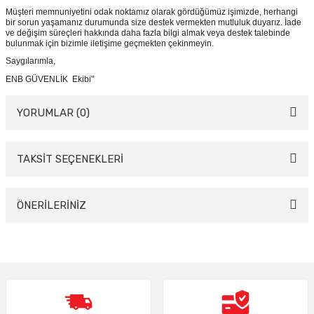
Müşteri memnuniyetini odak noktamız olarak gördüğümüz işimizde, herhangi
bir sorun yaşamanız durumunda size destek vermekten mutluluk duyarız. İade
ve değişim süreçleri hakkında daha fazla bilgi almak veya destek talebinde
bulunmak için bizimle iletişime geçmekten çekinmeyin.
Saygılarımla,
ENB GÜVENLİK Ekibi"
YORUMLAR (0)
TAKSİT SEÇENEKLERİ
Bu ürüne ilk yorumu siz yapın!
Yorum Yaz
ÖNERİLERİNİZ
Bu ürünün fiyat bilgisi, resim, ürün açıklamalarında ve diğer konularda
yetersiz gördüğünüz noktaları öneri formunu kullanarak tarafımıza
iletebilirsiniz.
Görüş ve önerileriniz için teşekkür ederiz.
Ürün resmi kalitesiz, bozuk veya görüntülenemiyor.