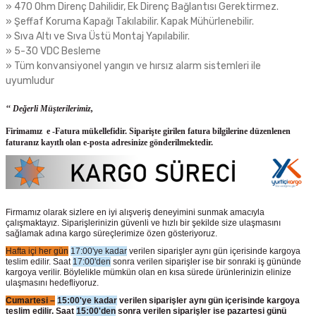
» 470 Ohm Direnç Dahilidir, Ek Direnç Bağlantısı Gerektirmez.
» Şeffaf Koruma Kapağı Takılabilir. Kapak Mühürlenebilir.
» Sıva Altı ve Sıva Üstü Montaj Yapılabilir.
» 5-30 VDC Besleme
» Tüm konvansiyonel yangın ve hırsız alarm sistemleri ile
uyumludur
‘‘ Değerli Müşterilerimiz,
Firimamız e -Fatura mükellefidir. Siparişte girilen fatura bilgilerine düzenlenen
faturanız kayıtlı olan e-posta adresinize gönderilmektedir.
Firmamız olarak sizlere en iyi alışveriş deneyimini sunmak amacıyla
çalışmaktayız. Siparişlerinizin güvenli ve hızlı bir şekilde size ulaşmasını
sağlamak adına kargo süreçlerimize özen gösteriyoruz.
Hafta içi her gün
17:00'ye kadar
verilen siparişler aynı gün içerisinde kargoya
teslim edilir. Saat
17:00'den
sonra verilen siparişler ise bir sonraki iş gününde
kargoya verilir. Böylelikle mümkün olan en kısa sürede ürünlerinizin elinize
ulaşmasını hedefliyoruz.
Cumartesi –
15:00'ye kadar
verilen siparişler aynı gün içerisinde kargoya
teslim edilir. Saat
15:00'den
sonra verilen siparişler ise pazartesi günü