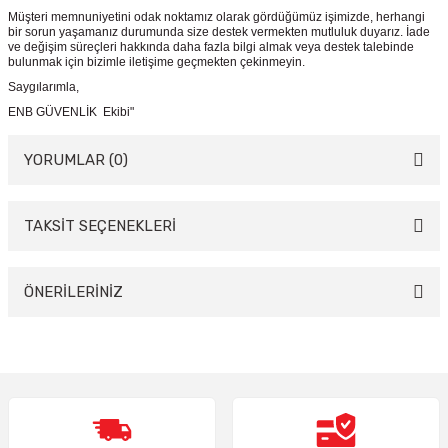
Müşteri memnuniyetini odak noktamız olarak gördüğümüz işimizde, herhangi
bir sorun yaşamanız durumunda size destek vermekten mutluluk duyarız. İade
ve değişim süreçleri hakkında daha fazla bilgi almak veya destek talebinde
bulunmak için bizimle iletişime geçmekten çekinmeyin.
Saygılarımla,
ENB GÜVENLİK Ekibi"
YORUMLAR (0)
TAKSİT SEÇENEKLERİ
Bu ürüne ilk yorumu siz yapın!
Yorum Yaz
ÖNERİLERİNİZ
Bu ürünün fiyat bilgisi, resim, ürün açıklamalarında ve diğer konularda
yetersiz gördüğünüz noktaları öneri formunu kullanarak tarafımıza
iletebilirsiniz.
Görüş ve önerileriniz için teşekkür ederiz.
Ürün resmi kalitesiz, bozuk veya görüntülenemiyor.