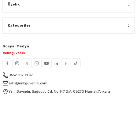
Üyelik
Kategoriler
Sosyal Medya
#enbgüvenlik
0552 107 71 06
satis@enbgüvenlik.com
Yeni Bayındır, Sağduyu Cd. No:147 D:A, 06270 Mamak/Ankara