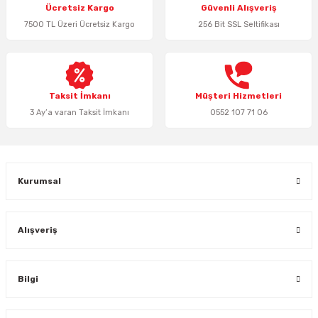
Ücretsiz Kargo
Güvenli Alışveriş
Ürün açıklamasında eksik bilgiler bulunuyor.
7500 TL Üzeri Ücretsiz Kargo
256 Bit SSL Seltifikası
Ürün bilgilerinde hatalar bulunuyor.
Ürün fiyatı diğer sitelerden daha pahalı.
Bu ürüne benzer farklı alternatifler olmalı.
Taksit İmkanı
Müşteri Hizmetleri
3 Ay’a varan Taksit İmkanı
0552 107 71 06
Gönder
Kurumsal
Alışveriş
Bilgi