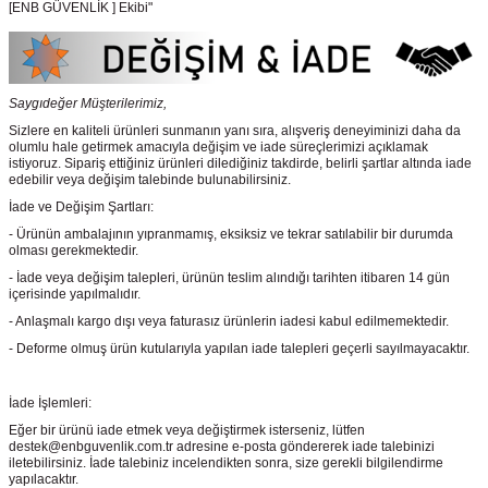
[ENB GÜVENLİK ] Ekibi"
Saygıdeğer Müşterilerimiz,
Sizlere en kaliteli ürünleri sunmanın yanı sıra, alışveriş deneyiminizi daha da
olumlu hale getirmek amacıyla değişim ve iade süreçlerimizi açıklamak
istiyoruz. Sipariş ettiğiniz ürünleri dilediğiniz takdirde, belirli şartlar altında iade
edebilir veya değişim talebinde bulunabilirsiniz.
İade ve Değişim Şartları:
- Ürünün ambalajının yıpranmamış, eksiksiz ve tekrar satılabilir bir durumda
olması gerekmektedir.
- İade veya değişim talepleri, ürünün teslim alındığı tarihten itibaren 14 gün
içerisinde yapılmalıdır.
- Anlaşmalı kargo dışı veya faturasız ürünlerin iadesi kabul edilmemektedir.
- Deforme olmuş ürün kutularıyla yapılan iade talepleri geçerli sayılmayacaktır.
İade İşlemleri:
Eğer bir ürünü iade etmek veya değiştirmek isterseniz, lütfen
destek@enbguvenlik.com.tr adresine e-posta göndererek iade talebinizi
iletebilirsiniz. İade talebiniz incelendikten sonra, size gerekli bilgilendirme
yapılacaktır.