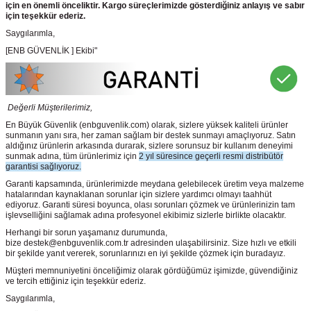
için en önemli önceliktir. Kargo süreçlerimizde gösterdiğiniz anlayış ve sabır
için teşekkür ederiz.
Saygılarımla,
[ENB GÜVENLİK ] Ekibi"
Değerli Müşterilerimiz,
En Büyük Güvenlik
(enbguvenlik.com)
olarak, sizlere yüksek kaliteli ürünler
sunmanın yanı sıra, her zaman sağlam bir destek sunmayı amaçlıyoruz. Satın
aldığınız ürünlerin arkasında durarak, sizlere sorunsuz bir kullanım deneyimi
sunmak adına, tüm ürünlerimiz için
2 yıl süresince geçerli resmi distribütör
garantisi sağlıyoruz.
Garanti kapsamında, ürünlerimizde meydana gelebilecek üretim veya malzeme
hatalarından kaynaklanan sorunlar için sizlere yardımcı olmayı taahhüt
ediyoruz. Garanti süresi boyunca, olası sorunları çözmek ve ürünlerinizin tam
işlevselliğini sağlamak adına profesyonel ekibimiz sizlerle birlikte olacaktır.
Herhangi bir sorun yaşamanız durumunda,
bize destek@enbguvenlik.com.tr adresinden ulaşabilirsiniz. Size hızlı ve etkili
bir şekilde yanıt vererek, sorunlarınızı en iyi şekilde çözmek için buradayız.
Müşteri memnuniyetini önceliğimiz olarak gördüğümüz işimizde, güvendiğiniz
ve tercih ettiğiniz için teşekkür ederiz.
Saygılarımla,