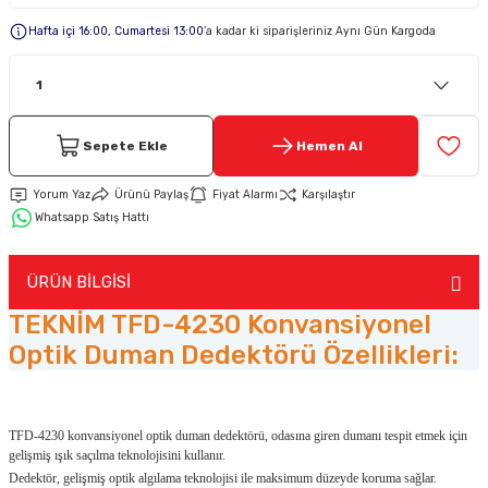
Hafta içi 16:00, Cumartesi 13:00
’a kadar ki siparişleriniz Aynı Gün Kargoda
Keypad-Tuş Takımı Ürünler
Hırsız Alarm Aksesuarlar
Sepete Ekle
Hemen Al
Yorum Yaz
Ürünü Paylaş
Fiyat Alarmı
Karşılaştır
Whatsapp Satış Hattı
ÜRÜN BİLGİSİ
TEKNİM TFD-4230 Konvansiyonel
Optik Duman Dedektörü Özellikleri:
TFD-4230 konvansiyonel optik duman dedektörü, odasına giren dumanı tespit etmek için
gelişmiş ışık saçılma teknolojisini kullanır.
Dedektör, gelişmiş optik algılama teknolojisi ile maksimum düzeyde koruma sağlar.