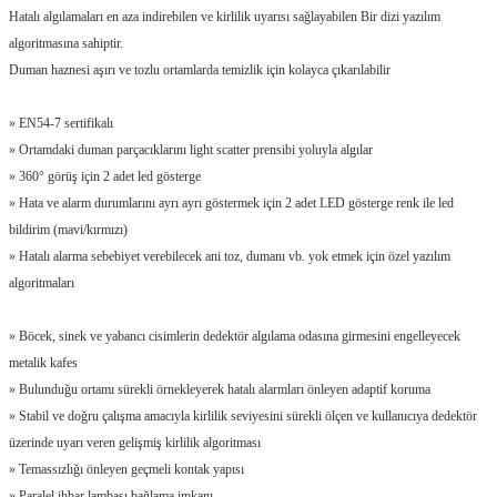
Hatalı algılamaları en aza indirebilen ve kirlilik uyarısı sağlayabilen Bir dizi yazılım
algoritmasına sahiptir.
Duman haznesi aşırı ve tozlu ortamlarda temizlik için kolayca çıkarılabilir
» EN54-7 sertifikalı
» Ortamdaki duman parçacıklarını light scatter prensibi yoluyla algılar
» 360° görüş için 2 adet led gösterge
» Hata ve alarm durumlarını ayrı ayrı göstermek için 2 adet LED gösterge renk ile led
bildirim (mavi/kırmızı)
» Hatalı alarma sebebiyet verebilecek ani toz, dumanı vb. yok etmek için özel yazılım
algoritmaları
» Böcek, sinek ve yabancı cisimlerin dedektör algılama odasına girmesini engelleyecek
metalik kafes
» Bulunduğu ortamı sürekli örnekleyerek hatalı alarmları önleyen adaptif koruma
» Stabil ve doğru çalışma amacıyla kirlilik seviyesini sürekli ölçen ve kullanıcıya dedektör
üzerinde uyarı veren gelişmiş kirlilik algoritması
» Temassızlığı önleyen geçmeli kontak yapısı
» Paralel ihbar lambası bağlama imkanı