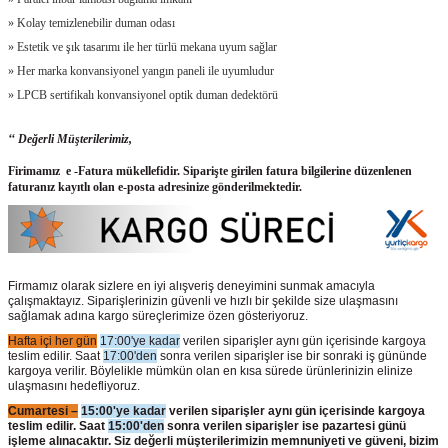
» Kolay temizlenebilir duman odası
» Estetik ve şık tasarımı ile her türlü mekana uyum sağlar
» Her marka konvansiyonel yangın paneli ile uyumludur
» LPCB sertifikalı konvansiyonel optik duman dedektörü
‘‘ Değerli Müşterilerimiz,
Firimamız e -Fatura mükellefidir. Siparişte girilen fatura bilgilerine düzenlenen
faturanız kayıtlı olan e-posta adresinize gönderilmektedir.
Firmamız olarak sizlere en iyi alışveriş deneyimini sunmak amacıyla
çalışmaktayız. Siparişlerinizin güvenli ve hızlı bir şekilde size ulaşmasını
sağlamak adına kargo süreçlerimize özen gösteriyoruz.
Hafta içi her gün
17:00'ye kadar
verilen siparişler aynı gün içerisinde kargoya
teslim edilir. Saat
17:00'den
sonra verilen siparişler ise bir sonraki iş gününde
kargoya verilir. Böylelikle mümkün olan en kısa sürede ürünlerinizin elinize
ulaşmasını hedefliyoruz.
Cumartesi –
15:00'ye kadar
verilen siparişler aynı gün içerisinde kargoya
teslim edilir. Saat
15:00'den
sonra verilen siparişler ise pazartesi günü
işleme alınacaktır. Siz değerli müşterilerimizin memnuniyeti ve güveni, bizim