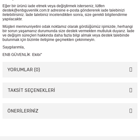
Eğer bir ürünü iade etmek veya değiştirmek isterseniz, lütfen
destek@enbguvenlik.com.tr adresine e-posta göndererek iade talebinizi
iletebilirsiniz. İade talebiniz incelendikten sonra, size gerekli bilgilendirme
yapılacaktır.
Müşteri memnuniyetini odak noktamız olarak gördüğümüz işimizde, herhangi
bir sorun yaşamanız durumunda size destek vermekten mutluluk duyarız. İade
ve değişim süreçleri hakkında daha fazla bilgi almak veya destek talebinde
bulunmak için bizimle iletişime geçmekten çekinmeyin.
Saygılarımla,
ENB GÜVENLİK Ekibi"
YORUMLAR (0)
TAKSİT SEÇENEKLERİ
Bu ürüne ilk yorumu siz yapın!
Yorum Yaz
ÖNERİLERİNİZ
Bu ürünün fiyat bilgisi, resim, ürün açıklamalarında ve diğer konularda
yetersiz gördüğünüz noktaları öneri formunu kullanarak tarafımıza
iletebilirsiniz.
Görüş ve önerileriniz için teşekkür ederiz.