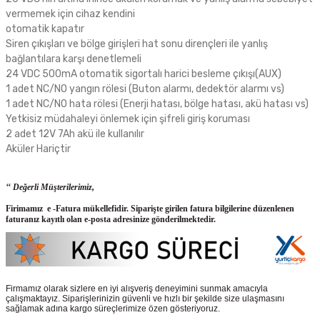
vermemek için cihaz kendini
otomatik kapatır
Siren çıkışları ve bölge girişleri hat sonu dirençleri ile yanlış
bağlantılara karşı denetlemeli
24 VDC 500mA otomatik sigortalı harici besleme çıkışı(AUX)
1 adet NC/NO yangın rölesi (Buton alarmı, dedektör alarmı vs)
1 adet NC/NO hata rölesi (Enerji hatası, bölge hatası, akü hatası vs)
Yetkisiz müdahaleyi önlemek için şifreli giriş koruması
2 adet 12V 7Ah akü ile kullanılır
Aküler Hariçtir
‘‘ Değerli Müşterilerimiz,
Firimamız e -Fatura mükellefidir. Siparişte girilen fatura bilgilerine düzenlenen
faturanız kayıtlı olan e-posta adresinize gönderilmektedir.
Firmamız olarak sizlere en iyi alışveriş deneyimini sunmak amacıyla
çalışmaktayız. Siparişlerinizin güvenli ve hızlı bir şekilde size ulaşmasını
sağlamak adına kargo süreçlerimize özen gösteriyoruz.