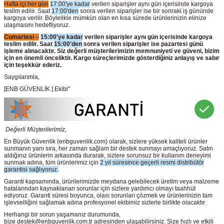
Hafta içi her gün
17:00'ye kadar
verilen siparişler aynı gün içerisinde kargoya
teslim edilir. Saat
17:00'den
sonra verilen siparişler ise bir sonraki iş gününde
kargoya verilir. Böylelikle mümkün olan en kısa sürede ürünlerinizin elinize
ulaşmasını hedefliyoruz.
Cumartesi –
15:00'ye kadar
verilen siparişler aynı gün içerisinde kargoya
teslim edilir. Saat
15:00'den
sonra verilen siparişler ise pazartesi günü
işleme alınacaktır. Siz değerli müşterilerimizin memnuniyeti ve güveni, bizim
için en önemli önceliktir. Kargo süreçlerimizde gösterdiğiniz anlayış ve sabır
için teşekkür ederiz.
Saygılarımla,
[ENB GÜVENLİK ] Ekibi"
Değerli Müşterilerimiz,
En Büyük Güvenlik
(enbguvenlik.com)
olarak, sizlere yüksek kaliteli ürünler
sunmanın yanı sıra, her zaman sağlam bir destek sunmayı amaçlıyoruz. Satın
aldığınız ürünlerin arkasında durarak, sizlere sorunsuz bir kullanım deneyimi
sunmak adına, tüm ürünlerimiz için
2 yıl süresince geçerli resmi distribütör
garantisi sağlıyoruz.
Garanti kapsamında, ürünlerimizde meydana gelebilecek üretim veya malzeme
hatalarından kaynaklanan sorunlar için sizlere yardımcı olmayı taahhüt
ediyoruz. Garanti süresi boyunca, olası sorunları çözmek ve ürünlerinizin tam
işlevselliğini sağlamak adına profesyonel ekibimiz sizlerle birlikte olacaktır.
Herhangi bir sorun yaşamanız durumunda,
bize destek@enbguvenlik.com.tr adresinden ulaşabilirsiniz. Size hızlı ve etkili