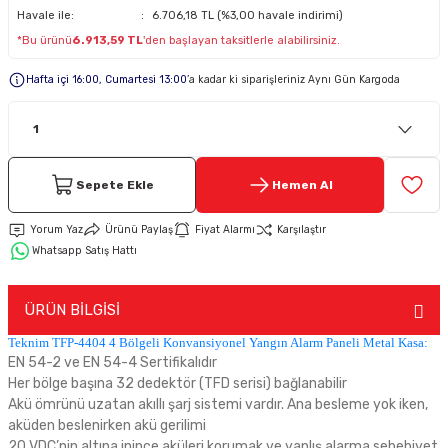
Havale ile:
6.706,18 TL (%3,00 havale indirimi)
*Bu ürünü
6.913,59 TL
'den başlayan taksitlerle alabilirsiniz.
Keypad-Tuş Takımı Ürünler
Hafta içi 16:00, Cumartesi 13:00
’a kadar ki siparişleriniz Aynı Gün Kargoda
Hırsız Alarm Aksesuarlar
Sepete Ekle
Hemen Al
Yorum Yaz
Ürünü Paylaş
Fiyat Alarmı
Karşılaştır
Whatsapp Satış Hattı
ÜRÜN BİLGİSİ
Teknim TFP-4404 4 Bölgeli Konvansiyonel Yangın Alarm Paneli Metal Kasa:
EN 54-2 ve EN 54-4 Sertifikalıdır
Her bölge başına 32 dedektör (TFD serisi) bağlanabilir
Akü ömrünü uzatan akıllı şarj sistemi vardır. Ana besleme yok iken,
aküden beslenirken akü gerilimi
20 VDC’nin altına inince aküleri korumak ve yanlış alarma sebebiyet