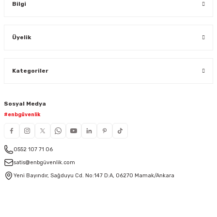
Bilgi
Üyelik
Kategoriler
Sosyal Medya
#enbgüvenlik
0552 107 71 06
satis@enbgüvenlik.com
Yeni Bayındır, Sağduyu Cd. No:147 D:A, 06270 Mamak/Ankara