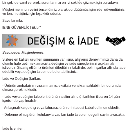
bir şekilde yanıt vererek, sorunlarınızı en iyi şekilde çözmek için buradayız.
Müşteri memnuniyetini önceliğimiz olarak gördüğümüz işimizde, güvendiğiniz
ve tercih ettiğiniz için teşekkür ederiz.
Saygılarımla,
[ENB GÜVENLİK ] Ekibi"
Saygıdeğer Müşterilerimiz,
Sizlere en kaliteli ürünleri sunmanın yanı sıra, alışveriş deneyiminizi daha da
olumlu hale getirmek amacıyla değişim ve iade süreçlerimizi açıklamak
istiyoruz. Sipariş ettiğiniz ürünleri dilediğiniz takdirde, belirli şartlar altında iade
edebilir veya değişim talebinde bulunabilirsiniz.
İade ve Değişim Şartları:
- Ürünün ambalajının yıpranmamış, eksiksiz ve tekrar satılabilir bir durumda
olması gerekmektedir.
- İade veya değişim talepleri, ürünün teslim alındığı tarihten itibaren 14 gün
içerisinde yapılmalıdır.
- Anlaşmalı kargo dışı veya faturasız ürünlerin iadesi kabul edilmemektedir.
- Deforme olmuş ürün kutularıyla yapılan iade talepleri geçerli sayılmayacaktır.
İade İşlemleri: