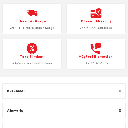
Ürün resmi kalitesiz, bozuk veya görüntülenemiyor.
Ücretsiz Kargo
Güvenli Alışveriş
Ürün açıklamasında eksik bilgiler bulunuyor.
7500 TL Üzeri Ücretsiz Kargo
256 Bit SSL Seltifikası
Ürün bilgilerinde hatalar bulunuyor.
Ürün fiyatı diğer sitelerden daha pahalı.
Bu ürüne benzer farklı alternatifler olmalı.
Taksit İmkanı
Müşteri Hizmetleri
3 Ay’a varan Taksit İmkanı
0552 107 71 06
Gönder
Kurumsal
Alışveriş