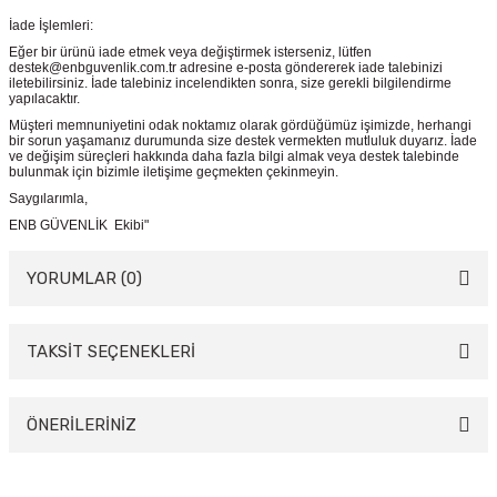
İade İşlemleri:
Eğer bir ürünü iade etmek veya değiştirmek isterseniz, lütfen
destek@enbguvenlik.com.tr adresine e-posta göndererek iade talebinizi
iletebilirsiniz. İade talebiniz incelendikten sonra, size gerekli bilgilendirme
yapılacaktır.
Müşteri memnuniyetini odak noktamız olarak gördüğümüz işimizde, herhangi
bir sorun yaşamanız durumunda size destek vermekten mutluluk duyarız. İade
ve değişim süreçleri hakkında daha fazla bilgi almak veya destek talebinde
bulunmak için bizimle iletişime geçmekten çekinmeyin.
Saygılarımla,
ENB GÜVENLİK Ekibi"
YORUMLAR (0)
TAKSİT SEÇENEKLERİ
Bu ürüne ilk yorumu siz yapın!
Yorum Yaz
ÖNERİLERİNİZ
Bu ürünün fiyat bilgisi, resim, ürün açıklamalarında ve diğer konularda
yetersiz gördüğünüz noktaları öneri formunu kullanarak tarafımıza