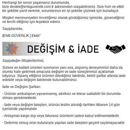
Herhangi bir sorun yaşamanız durumunda,
bize destek@enbguvenlik.com.tr adresinden ulaşabilirsiniz. Size hızlı ve etkili
bir şekilde yanıt vererek, sorunlarınızı en iyi şekilde çözmek için buradayız.
Müşteri memnuniyetini önceliğimiz olarak gördüğümüz işimizde, güvendiğiniz
ve tercih ettiğiniz için teşekkür ederiz.
Saygılarımla,
[ENB GÜVENLİK ] Ekibi"
Saygıdeğer Müşterilerimiz,
Sizlere en kaliteli ürünleri sunmanın yanı sıra, alışveriş deneyiminizi daha da
olumlu hale getirmek amacıyla değişim ve iade süreçlerimizi açıklamak
istiyoruz. Sipariş ettiğiniz ürünleri dilediğiniz takdirde, belirli şartlar altında iade
edebilir veya değişim talebinde bulunabilirsiniz.
İade ve Değişim Şartları:
- Ürünün ambalajının yıpranmamış, eksiksiz ve tekrar satılabilir bir durumda
olması gerekmektedir.
- İade veya değişim talepleri, ürünün teslim alındığı tarihten itibaren 14 gün
içerisinde yapılmalıdır.
- Anlaşmalı kargo dışı veya faturasız ürünlerin iadesi kabul edilmemektedir.
- Deforme olmuş ürün kutularıyla yapılan iade talepleri geçerli sayılmayacaktır.