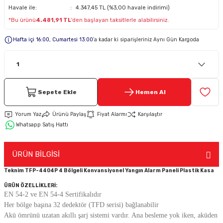
Havale ile:
4.347,45 TL (%3,00 havale indirimi)
*Bu ürünü
4.481,91 TL
'den başlayan taksitlerle alabilirsiniz.
Keypad-Tuş Takımı Ürünler
Hafta içi 16:00, Cumartesi 13:00
’a kadar ki siparişleriniz Aynı Gün Kargoda
Hırsız Alarm Aksesuarlar
Sepete Ekle
Hemen Al
Yorum Yaz
Ürünü Paylaş
Fiyat Alarmı
Karşılaştır
Whatsapp Satış Hattı
ÜRÜN BİLGİSİ
Teknim TFP-4404P 4 Bölgeli Konvansiyonel Yangın Alarm Paneli Plastik Kasa
ÜRÜN ÖZELLİKLERİ:
EN 54-2 ve EN 54-4 Sertifikalıdır
Her bölge başına 32 dedektör (TFD serisi) bağlanabilir
Akü ömrünü uzatan akıllı şarj sistemi vardır. Ana besleme yok iken, aküden