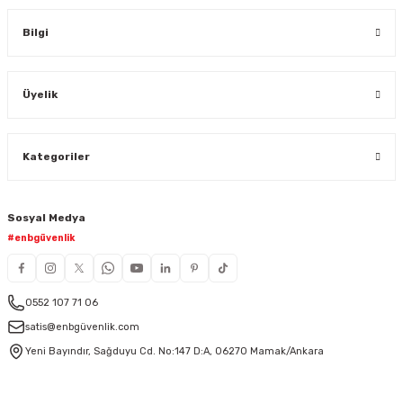
Bilgi
Üyelik
Kategoriler
Sosyal Medya
#enbgüvenlik
0552 107 71 06
satis@enbgüvenlik.com
Yeni Bayındır, Sağduyu Cd. No:147 D:A, 06270 Mamak/Ankara