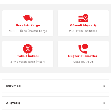
iletebilirsiniz.
Görüş ve önerileriniz için teşekkür ederiz.
Ürün resmi kalitesiz, bozuk veya görüntülenemiyor.
Ücretsiz Kargo
Güvenli Alışveriş
Ürün açıklamasında eksik bilgiler bulunuyor.
7500 TL Üzeri Ücretsiz Kargo
256 Bit SSL Seltifikası
Ürün bilgilerinde hatalar bulunuyor.
Ürün fiyatı diğer sitelerden daha pahalı.
Bu ürüne benzer farklı alternatifler olmalı.
Taksit İmkanı
Müşteri Hizmetleri
3 Ay’a varan Taksit İmkanı
0552 107 71 06
Gönder
Kurumsal
Alışveriş