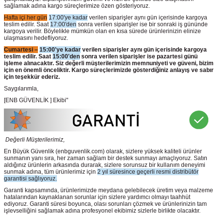
sağlamak adına kargo süreçlerimize özen gösteriyoruz.
Hafta içi her gün
17:00'ye kadar
verilen siparişler aynı gün içerisinde kargoya
teslim edilir. Saat
17:00'den
sonra verilen siparişler ise bir sonraki iş gününde
kargoya verilir. Böylelikle mümkün olan en kısa sürede ürünlerinizin elinize
ulaşmasını hedefliyoruz.
Cumartesi –
15:00'ye kadar
verilen siparişler aynı gün içerisinde kargoya
teslim edilir. Saat
15:00'den
sonra verilen siparişler ise pazartesi günü
işleme alınacaktır. Siz değerli müşterilerimizin memnuniyeti ve güveni, bizim
için en önemli önceliktir. Kargo süreçlerimizde gösterdiğiniz anlayış ve sabır
için teşekkür ederiz.
Saygılarımla,
[ENB GÜVENLİK ] Ekibi"
Değerli Müşterilerimiz,
En Büyük Güvenlik
(enbguvenlik.com)
olarak, sizlere yüksek kaliteli ürünler
sunmanın yanı sıra, her zaman sağlam bir destek sunmayı amaçlıyoruz. Satın
aldığınız ürünlerin arkasında durarak, sizlere sorunsuz bir kullanım deneyimi
sunmak adına, tüm ürünlerimiz için
2 yıl süresince geçerli resmi distribütör
garantisi sağlıyoruz.
Garanti kapsamında, ürünlerimizde meydana gelebilecek üretim veya malzeme
hatalarından kaynaklanan sorunlar için sizlere yardımcı olmayı taahhüt
ediyoruz. Garanti süresi boyunca, olası sorunları çözmek ve ürünlerinizin tam
işlevselliğini sağlamak adına profesyonel ekibimiz sizlerle birlikte olacaktır.