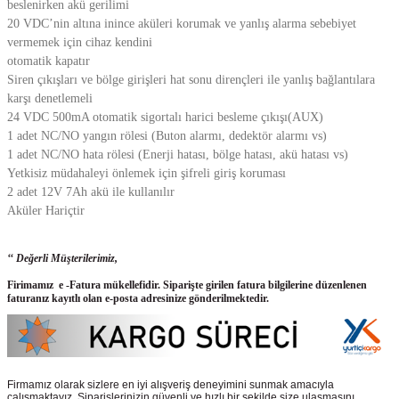
beslenirken akü gerilimi
20 VDC’nin altına inince aküleri korumak ve yanlış alarma sebebiyet
vermemek için cihaz kendini
otomatik kapatır
Siren çıkışları ve bölge girişleri hat sonu dirençleri ile yanlış bağlantılara
karşı denetlemeli
24 VDC 500mA otomatik sigortalı harici besleme çıkışı(AUX)
1 adet NC/NO yangın rölesi (Buton alarmı, dedektör alarmı vs)
1 adet NC/NO hata rölesi (Enerji hatası, bölge hatası, akü hatası vs)
Yetkisiz müdahaleyi önlemek için şifreli giriş koruması
2 adet 12V 7Ah akü ile kullanılır
Aküler Hariçtir
‘‘ Değerli Müşterilerimiz,
Firimamız e -Fatura mükellefidir. Siparişte girilen fatura bilgilerine düzenlenen
faturanız kayıtlı olan e-posta adresinize gönderilmektedir.
Firmamız olarak sizlere en iyi alışveriş deneyimini sunmak amacıyla
çalışmaktayız. Siparişlerinizin güvenli ve hızlı bir şekilde size ulaşmasını