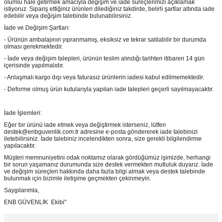
olumlu hale getirmek amacıyla değişim ve iade süreçlerimizi açıklamak
istiyoruz. Sipariş ettiğiniz ürünleri dilediğiniz takdirde, belirli şartlar altında iade
edebilir veya değişim talebinde bulunabilirsiniz.
İade ve Değişim Şartları:
- Ürünün ambalajının yıpranmamış, eksiksiz ve tekrar satılabilir bir durumda
olması gerekmektedir.
- İade veya değişim talepleri, ürünün teslim alındığı tarihten itibaren 14 gün
içerisinde yapılmalıdır.
- Anlaşmalı kargo dışı veya faturasız ürünlerin iadesi kabul edilmemektedir.
- Deforme olmuş ürün kutularıyla yapılan iade talepleri geçerli sayılmayacaktır.
İade İşlemleri:
Eğer bir ürünü iade etmek veya değiştirmek isterseniz, lütfen
destek@enbguvenlik.com.tr adresine e-posta göndererek iade talebinizi
iletebilirsiniz. İade talebiniz incelendikten sonra, size gerekli bilgilendirme
yapılacaktır.
Müşteri memnuniyetini odak noktamız olarak gördüğümüz işimizde, herhangi
bir sorun yaşamanız durumunda size destek vermekten mutluluk duyarız. İade
ve değişim süreçleri hakkında daha fazla bilgi almak veya destek talebinde
bulunmak için bizimle iletişime geçmekten çekinmeyin.
Saygılarımla,
ENB GÜVENLİK Ekibi"