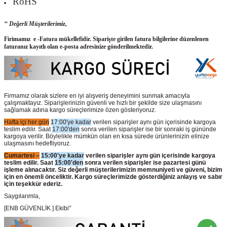
RoHS
‘‘ Değerli Müşterilerimiz,
Firimamız e -Fatura mükellefidir. Siparişte girilen fatura bilgilerine düzenlenen
faturanız kayıtlı olan e-posta adresinize gönderilmektedir.
Firmamız olarak sizlere en iyi alışveriş deneyimini sunmak amacıyla
çalışmaktayız. Siparişlerinizin güvenli ve hızlı bir şekilde size ulaşmasını
sağlamak adına kargo süreçlerimize özen gösteriyoruz.
Hafta içi her gün
17:00'ye kadar
verilen siparişler aynı gün içerisinde kargoya
teslim edilir. Saat
17:00'den
sonra verilen siparişler ise bir sonraki iş gününde
kargoya verilir. Böylelikle mümkün olan en kısa sürede ürünlerinizin elinize
ulaşmasını hedefliyoruz.
Cumartesi –
15:00'ye kadar
verilen siparişler aynı gün içerisinde kargoya
teslim edilir. Saat
15:00'den
sonra verilen siparişler ise pazartesi günü
işleme alınacaktır. Siz değerli müşterilerimizin memnuniyeti ve güveni, bizim
için en önemli önceliktir. Kargo süreçlerimizde gösterdiğiniz anlayış ve sabır
için teşekkür ederiz.
Saygılarımla,
[ENB GÜVENLİK ] Ekibi"