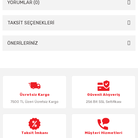
YORUMLAR (0)
TAKSİT SEÇENEKLERİ
Bu ürüne ilk yorumu siz yapın!
Yorum Yaz
ÖNERİLERİNİZ
Bu ürünün fiyat bilgisi, resim, ürün açıklamalarında ve diğer konularda
yetersiz gördüğünüz noktaları öneri formunu kullanarak tarafımıza
iletebilirsiniz.
Görüş ve önerileriniz için teşekkür ederiz.
Ürün resmi kalitesiz, bozuk veya görüntülenemiyor.
Ücretsiz Kargo
Güvenli Alışveriş
Ürün açıklamasında eksik bilgiler bulunuyor.
7500 TL Üzeri Ücretsiz Kargo
256 Bit SSL Seltifikası
Ürün bilgilerinde hatalar bulunuyor.
Ürün fiyatı diğer sitelerden daha pahalı.
Bu ürüne benzer farklı alternatifler olmalı.
Taksit İmkanı
Müşteri Hizmetleri