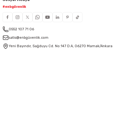
#enbgüvenlik
0552 107 71 06
satis@enbgüvenlik.com
Yeni Bayındır, Sağduyu Cd. No:147 D:A, 06270 Mamak/Ankara