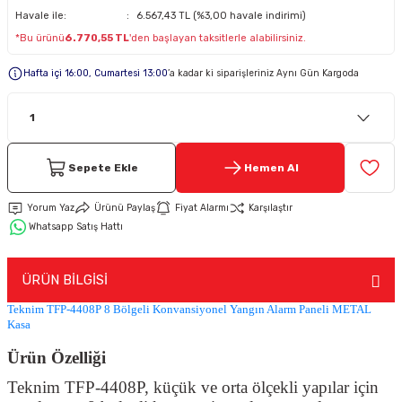
Havale ile:
6.567,43 TL (%3,00 havale indirimi)
*Bu ürünü
6.770,55 TL
'den başlayan taksitlerle alabilirsiniz.
Keypad-Tuş Takımı Ürünler
Hafta içi 16:00, Cumartesi 13:00
’a kadar ki siparişleriniz Aynı Gün Kargoda
Hırsız Alarm Aksesuarlar
Sepete Ekle
Hemen Al
Yorum Yaz
Ürünü Paylaş
Fiyat Alarmı
Karşılaştır
Whatsapp Satış Hattı
ÜRÜN BİLGİSİ
Teknim TFP-4408P 8 Bölgeli Konvansiyonel Yangın Alarm Paneli METAL
Kasa
Ürün Özelliği
Teknim TFP-4408P, küçük ve orta ölçekli yapılar için