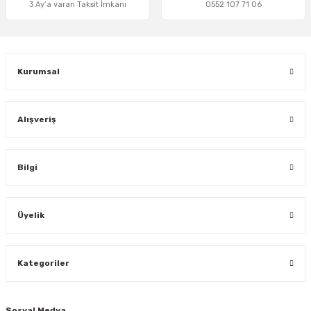
3 Ay’a varan Taksit İmkanı
0552 107 71 06
Gönder
Kurumsal
Alışveriş
Bilgi
Üyelik
Kategoriler
Sosyal Medya