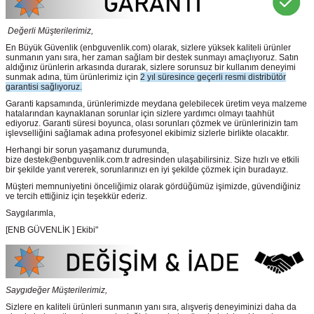
Değerli Müşterilerimiz,
En Büyük Güvenlik
(enbguvenlik.com)
olarak, sizlere yüksek kaliteli ürünler
sunmanın yanı sıra, her zaman sağlam bir destek sunmayı amaçlıyoruz. Satın
aldığınız ürünlerin arkasında durarak, sizlere sorunsuz bir kullanım deneyimi
sunmak adına, tüm ürünlerimiz için
2 yıl süresince geçerli resmi distribütör
garantisi sağlıyoruz.
Garanti kapsamında, ürünlerimizde meydana gelebilecek üretim veya malzeme
hatalarından kaynaklanan sorunlar için sizlere yardımcı olmayı taahhüt
ediyoruz. Garanti süresi boyunca, olası sorunları çözmek ve ürünlerinizin tam
işlevselliğini sağlamak adına profesyonel ekibimiz sizlerle birlikte olacaktır.
Herhangi bir sorun yaşamanız durumunda,
bize destek@enbguvenlik.com.tr adresinden ulaşabilirsiniz. Size hızlı ve etkili
bir şekilde yanıt vererek, sorunlarınızı en iyi şekilde çözmek için buradayız.
Müşteri memnuniyetini önceliğimiz olarak gördüğümüz işimizde, güvendiğiniz
ve tercih ettiğiniz için teşekkür ederiz.
Saygılarımla,
[ENB GÜVENLİK ] Ekibi"
Saygıdeğer Müşterilerimiz,
Sizlere en kaliteli ürünleri sunmanın yanı sıra, alışveriş deneyiminizi daha da