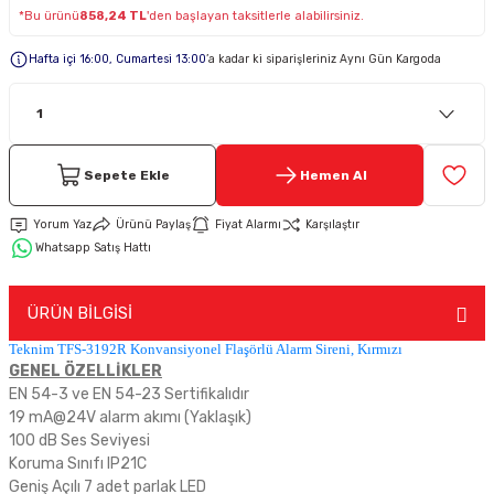
*Bu ürünü
858,24 TL
'den başlayan taksitlerle alabilirsiniz.
Keypad-Tuş Takımı Ürünler
Hafta içi 16:00, Cumartesi 13:00
’a kadar ki siparişleriniz Aynı Gün Kargoda
Hırsız Alarm Aksesuarlar
Sepete Ekle
Hemen Al
Yorum Yaz
Ürünü Paylaş
Fiyat Alarmı
Karşılaştır
Whatsapp Satış Hattı
ÜRÜN BİLGİSİ
Teknim TFS-3192R Konvansiyonel Flaşörlü Alarm Sireni, Kırmızı
GENEL ÖZELLİKLER
EN 54-3 ve EN 54-23 Sertifikalıdır
19 mA@24V alarm akımı (Yaklaşık)
100 dB Ses Seviyesi
Koruma Sınıfı IP21C
Geniş Açılı 7 adet parlak LED