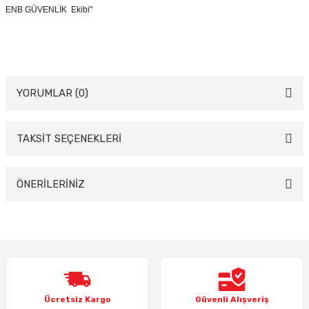
ENB GÜVENLİK Ekibi"
YORUMLAR (0)
TAKSİT SEÇENEKLERİ
Bu ürüne ilk yorumu siz yapın!
Yorum Yaz
ÖNERİLERİNİZ
Bu ürünün fiyat bilgisi, resim, ürün açıklamalarında ve diğer konularda
yetersiz gördüğünüz noktaları öneri formunu kullanarak tarafımıza
iletebilirsiniz.
Görüş ve önerileriniz için teşekkür ederiz.
Ürün resmi kalitesiz, bozuk veya görüntülenemiyor.
Ücretsiz Kargo
Güvenli Alışveriş
Ürün açıklamasında eksik bilgiler bulunuyor.