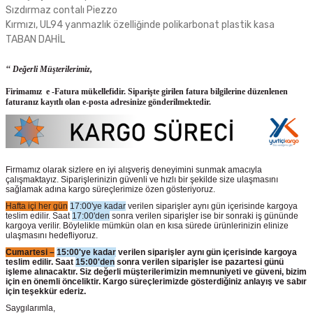
Sızdırmaz contalı Piezzo
Kırmızı, UL94 yanmazlık özelliğinde polikarbonat plastik kasa
TABAN DAHİL
‘‘ Değerli Müşterilerimiz,
Firimamız e -Fatura mükellefidir. Siparişte girilen fatura bilgilerine düzenlenen
faturanız kayıtlı olan e-posta adresinize gönderilmektedir.
Firmamız olarak sizlere en iyi alışveriş deneyimini sunmak amacıyla
çalışmaktayız. Siparişlerinizin güvenli ve hızlı bir şekilde size ulaşmasını
sağlamak adına kargo süreçlerimize özen gösteriyoruz.
Hafta içi her gün
17:00'ye kadar
verilen siparişler aynı gün içerisinde kargoya
teslim edilir. Saat
17:00'den
sonra verilen siparişler ise bir sonraki iş gününde
kargoya verilir. Böylelikle mümkün olan en kısa sürede ürünlerinizin elinize
ulaşmasını hedefliyoruz.
Cumartesi –
15:00'ye kadar
verilen siparişler aynı gün içerisinde kargoya
teslim edilir. Saat
15:00'den
sonra verilen siparişler ise pazartesi günü
işleme alınacaktır. Siz değerli müşterilerimizin memnuniyeti ve güveni, bizim
için en önemli önceliktir. Kargo süreçlerimizde gösterdiğiniz anlayış ve sabır
için teşekkür ederiz.
Saygılarımla,