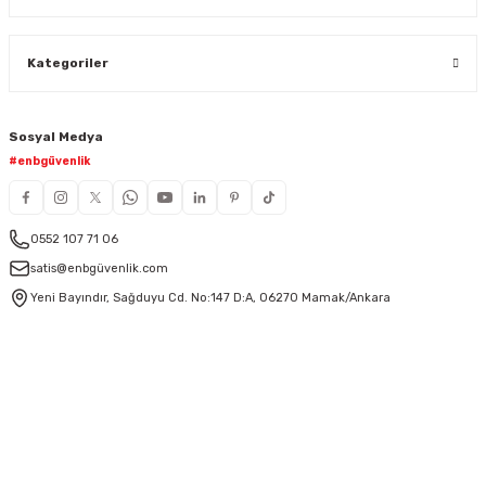
Kategoriler
Sosyal Medya
#enbgüvenlik
0552 107 71 06
satis@enbgüvenlik.com
Yeni Bayındır, Sağduyu Cd. No:147 D:A, 06270 Mamak/Ankara