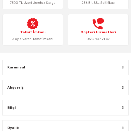
7500 TL Üzeri Ücretsiz Kargo
256 Bit SSL Seltifikası
Ürün bilgilerinde hatalar bulunuyor.
Ürün fiyatı diğer sitelerden daha pahalı.
Bu ürüne benzer farklı alternatifler olmalı.
Taksit İmkanı
Müşteri Hizmetleri
3 Ay’a varan Taksit İmkanı
0552 107 71 06
Gönder
Kurumsal
Alışveriş
Bilgi
Üyelik