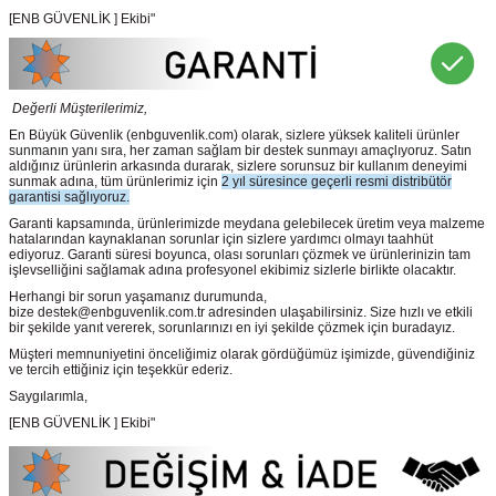
[ENB GÜVENLİK ] Ekibi"
Değerli Müşterilerimiz,
En Büyük Güvenlik
(enbguvenlik.com)
olarak, sizlere yüksek kaliteli ürünler
sunmanın yanı sıra, her zaman sağlam bir destek sunmayı amaçlıyoruz. Satın
aldığınız ürünlerin arkasında durarak, sizlere sorunsuz bir kullanım deneyimi
sunmak adına, tüm ürünlerimiz için
2 yıl süresince geçerli resmi distribütör
garantisi sağlıyoruz.
Garanti kapsamında, ürünlerimizde meydana gelebilecek üretim veya malzeme
hatalarından kaynaklanan sorunlar için sizlere yardımcı olmayı taahhüt
ediyoruz. Garanti süresi boyunca, olası sorunları çözmek ve ürünlerinizin tam
işlevselliğini sağlamak adına profesyonel ekibimiz sizlerle birlikte olacaktır.
Herhangi bir sorun yaşamanız durumunda,
bize destek@enbguvenlik.com.tr adresinden ulaşabilirsiniz. Size hızlı ve etkili
bir şekilde yanıt vererek, sorunlarınızı en iyi şekilde çözmek için buradayız.
Müşteri memnuniyetini önceliğimiz olarak gördüğümüz işimizde, güvendiğiniz
ve tercih ettiğiniz için teşekkür ederiz.
Saygılarımla,
[ENB GÜVENLİK ] Ekibi"