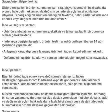
Saygıdeğer Müşterilerimiz,
Sizlere en kaliteli ürünleri sunmanın yanı sıra, alışveriş deneyiminizi daha da
olumlu hale getirmek amacıyla değişim ve iade süreçlerimizi açıklamak
istiyoruz. Sipariş ettiğiniz ürünleri dilediğiniz takdirde, belirli şartlar altında iade
edebilir veya değişim talebinde bulunabilirsiniz.
İade ve Değişim Şartları:
- Ürünün ambalajının yıpranmamış, eksiksiz ve tekrar satılabilir bir durumda
olması gerekmektedir.
- İade veya değişim talepleri, ürünün teslim alındığı tarihten itibaren 14 gün
içerisinde yapılmalıdır.
- Anlaşmalı kargo dışı veya faturasız ürünlerin iadesi kabul edilmemektedir.
- Deforme olmuş ürün kutularıyla yapılan iade talepleri geçerli sayılmayacaktır.
İade İşlemleri:
Eğer bir ürünü iade etmek veya değiştirmek isterseniz, lütfen
destek@enbguvenlik.com.tr adresine e-posta göndererek iade talebinizi
iletebilirsiniz. İade talebiniz incelendikten sonra, size gerekli bilgilendirme
yapılacaktır.
Müşteri memnuniyetini odak noktamız olarak gördüğümüz işimizde, herhangi
bir sorun yaşamanız durumunda size destek vermekten mutluluk duyarız. İade
ve değişim süreçleri hakkında daha fazla bilgi almak veya destek talebinde
bulunmak için bizimle iletişime geçmekten çekinmeyin.
Saygılarımla,