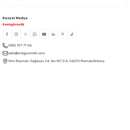
Sosyal Medya
#enbgüvenlik
0552 107 71 06
satis@enbgüvenlik.com
Yeni Bayındır, Sağduyu Cd. No:147 D:A, 06270 Mamak/Ankara