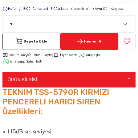
Hafta içi 16:00, Cumartesi 13:00
’a kadar ki siparişleriniz Aynı Gün Kargoda
Keypad-Tuş Takımı Ürünler
Hırsız Alarm Aksesuarlar
Sepete Ekle
Hemen Al
Yorum Yaz
Ürünü Paylaş
Fiyat Alarmı
Karşılaştır
Whatsapp Satış Hattı
ÜRÜN BİLGİSİ
TEKNIM TSS-5790R KIRMIZI
PENCERELI HARICI SIREN
Özellikleri:
» 115dB ses seviyesi