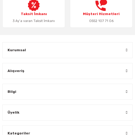
Bu ürüne benzer farklı alternatifler olmalı.
Taksit İmkanı
Müşteri Hizmetleri
3 Ay’a varan Taksit İmkanı
0552 107 71 06
Gönder
Kurumsal
Alışveriş
Bilgi
Üyelik
Kategoriler