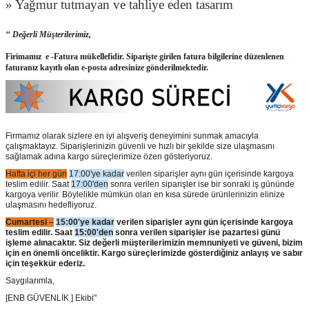
» Yağmur tutmayan ve tahliye eden tasarım
‘‘ Değerli Müşterilerimiz,
Firimamız e -Fatura mükellefidir. Siparişte girilen fatura bilgilerine düzenlenen
faturanız kayıtlı olan e-posta adresinize gönderilmektedir.
Firmamız olarak sizlere en iyi alışveriş deneyimini sunmak amacıyla
çalışmaktayız. Siparişlerinizin güvenli ve hızlı bir şekilde size ulaşmasını
sağlamak adına kargo süreçlerimize özen gösteriyoruz.
Hafta içi her gün
17:00'ye kadar
verilen siparişler aynı gün içerisinde kargoya
teslim edilir. Saat
17:00'den
sonra verilen siparişler ise bir sonraki iş gününde
kargoya verilir. Böylelikle mümkün olan en kısa sürede ürünlerinizin elinize
ulaşmasını hedefliyoruz.
Cumartesi –
15:00'ye kadar
verilen siparişler aynı gün içerisinde kargoya
teslim edilir. Saat
15:00'den
sonra verilen siparişler ise pazartesi günü
işleme alınacaktır. Siz değerli müşterilerimizin memnuniyeti ve güveni, bizim
için en önemli önceliktir. Kargo süreçlerimizde gösterdiğiniz anlayış ve sabır
için teşekkür ederiz.
Saygılarımla,
[ENB GÜVENLİK ] Ekibi"