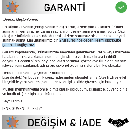
Değerli Müşterilerimiz,
En Büyük Güvenlik
(enbguvenlik.com)
olarak, sizlere yüksek kaliteli ürünler
sunmanın yanı sıra, her zaman sağlam bir destek sunmayı amaçlıyoruz. Satın
aldığınız ürünlerin arkasında durarak, sizlere sorunsuz bir kullanım deneyimi
sunmak adına, tüm ürünlerimiz için
2 yıl süresince geçerli resmi distribütör
garantisi sağlıyoruz.
Garanti kapsamında, ürünlerimizde meydana gelebilecek üretim veya malzeme
hatalarından kaynaklanan sorunlar için sizlere yardımcı olmayı taahhüt
ediyoruz. Garanti süresi boyunca, olası sorunları çözmek ve ürünlerinizin tam
işlevselliğini sağlamak adına profesyonel ekibimiz sizlerle birlikte olacaktır.
Herhangi bir sorun yaşamanız durumunda,
bize destek@enbguvenlik.com.tr adresinden ulaşabilirsiniz. Size hızlı ve etkili
bir şekilde yanıt vererek, sorunlarınızı en iyi şekilde çözmek için buradayız.
Müşteri memnuniyetini önceliğimiz olarak gördüğümüz işimizde, güvendiğiniz
ve tercih ettiğiniz için teşekkür ederiz.
Saygılarımla,
[ENB GÜVENLİK ] Ekibi"