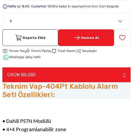
Hafta içi 16:00, Cumartesi 13:00
’a kadar ki siparişleriniz Aynı Gün Kargoda
Keypad-Tuş Takımı Ürünler
Hırsız Alarm Aksesuarlar
Sepete Ekle
Hemen Al
Yorum Yaz
Ürünü Paylaş
Fiyat Alarmı
Karşılaştır
Whatsapp Satış Hattı
ÜRÜN BİLGİSİ
Teknim Vap-404Pt Kablolu Alarm
Seti Özellikleri:
• Dahili PSTN Modülü
• 4+4 Programlanabilir zone