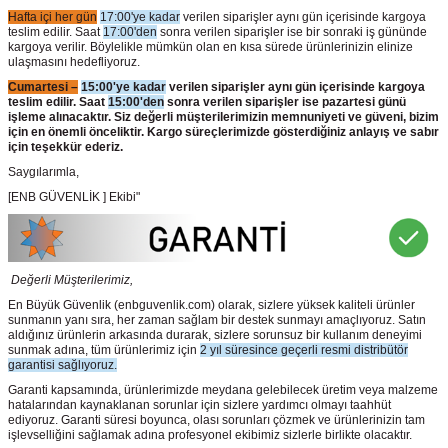
Hafta içi her gün
17:00'ye kadar
verilen siparişler aynı gün içerisinde kargoya
teslim edilir. Saat
17:00'den
sonra verilen siparişler ise bir sonraki iş gününde
kargoya verilir. Böylelikle mümkün olan en kısa sürede ürünlerinizin elinize
ulaşmasını hedefliyoruz.
Cumartesi –
15:00'ye kadar
verilen siparişler aynı gün içerisinde kargoya
teslim edilir. Saat
15:00'den
sonra verilen siparişler ise pazartesi günü
işleme alınacaktır. Siz değerli müşterilerimizin memnuniyeti ve güveni, bizim
için en önemli önceliktir. Kargo süreçlerimizde gösterdiğiniz anlayış ve sabır
için teşekkür ederiz.
Saygılarımla,
[ENB GÜVENLİK ] Ekibi"
Değerli Müşterilerimiz,
En Büyük Güvenlik
(enbguvenlik.com)
olarak, sizlere yüksek kaliteli ürünler
sunmanın yanı sıra, her zaman sağlam bir destek sunmayı amaçlıyoruz. Satın
aldığınız ürünlerin arkasında durarak, sizlere sorunsuz bir kullanım deneyimi
sunmak adına, tüm ürünlerimiz için
2 yıl süresince geçerli resmi distribütör
garantisi sağlıyoruz.
Garanti kapsamında, ürünlerimizde meydana gelebilecek üretim veya malzeme
hatalarından kaynaklanan sorunlar için sizlere yardımcı olmayı taahhüt
ediyoruz. Garanti süresi boyunca, olası sorunları çözmek ve ürünlerinizin tam
işlevselliğini sağlamak adına profesyonel ekibimiz sizlerle birlikte olacaktır.