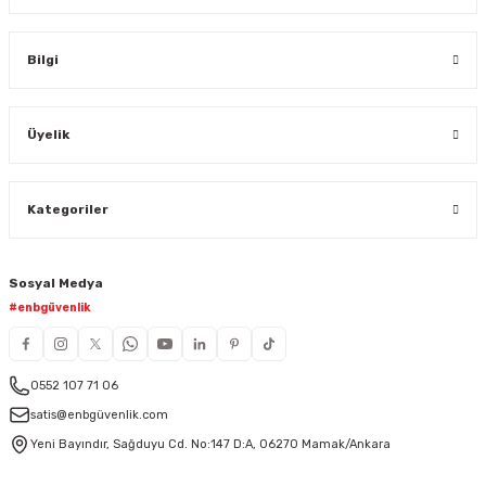
Bilgi
Üyelik
Kategoriler
Sosyal Medya
#enbgüvenlik
0552 107 71 06
satis@enbgüvenlik.com
Yeni Bayındır, Sağduyu Cd. No:147 D:A, 06270 Mamak/Ankara