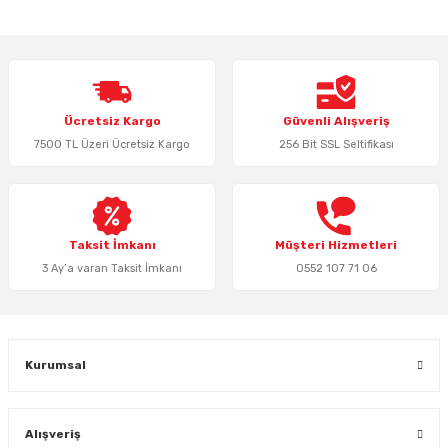
yetersiz gördüğünüz noktaları öneri formunu kullanarak tarafımıza
iletebilirsiniz.
Görüş ve önerileriniz için teşekkür ederiz.
Ürün resmi kalitesiz, bozuk veya görüntülenemiyor.
Ücretsiz Kargo
Güvenli Alışveriş
Ürün açıklamasında eksik bilgiler bulunuyor.
7500 TL Üzeri Ücretsiz Kargo
256 Bit SSL Seltifikası
Ürün bilgilerinde hatalar bulunuyor.
Ürün fiyatı diğer sitelerden daha pahalı.
Bu ürüne benzer farklı alternatifler olmalı.
Taksit İmkanı
Müşteri Hizmetleri
3 Ay’a varan Taksit İmkanı
0552 107 71 06
Gönder
Kurumsal
Alışveriş