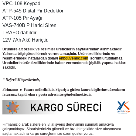
VPC-108 Keypad
ATP-545 Dijital Pır Dedektör
ATP-105 Pır Ayağı
VAS-740B P Harici Siren
TRAFO dahildir.
12V 7Ah Akü Hariçtir.
Ürünlere ait özellik ve resimler üreticilerin sayfalarından alınmaktadır.
Yalnızca bilgi görsel örnek verme amaçlıdır. Ürün özelliklerinde ve
resimlerindeki hatalardan dolayı
enbguvenlik.com
sorumlu tutulamaz.
Üreticilerin ürün
özelliklerinde haber vermeden değişiklik yapma hakları
saklıdır.
‘‘ Değerli Müşterilerimiz,
Firimamız e -Fatura mükellefidir. Siparişte girilen fatura bilgilerine düzenlenen
faturanız kayıtlı olan e-posta adresinize gönderilmektedir.
Firmamız olarak sizlere en iyi alışveriş deneyimini sunmak amacıyla
çalışmaktayız. Siparişlerinizin güvenli ve hızlı bir şekilde size ulaşmasını
sağlamak adına kargo süreçlerimize özen gösteriyoruz.