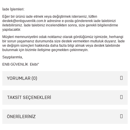
İade İşlemleri:
Eğer bir ürünü iade etmek veya değiştirmek isterseniz, lütfen
destek@enbguvenlik.com.tr adresine e-posta göndererek iade talebinizi
iletebilirsiniz. İade talebiniz incelendikten sonra, size gerekli bilgilendirme
yapılacaktır.
Müşteri memnuniyetini odak noktamız olarak gördüğümüz işimizde, herhangi
bir sorun yaşamanız durumunda size destek vermekten mutluluk duyarız. İade
ve değişim süreçleri hakkında daha fazla bilgi almak veya destek talebinde
bulunmak için bizimle iletişime geçmekten çekinmeyin.
Saygılarımla,
ENB GÜVENLİK Ekibi"
YORUMLAR (0)
TAKSİT SEÇENEKLERİ
Bu ürüne ilk yorumu siz yapın!
Yorum Yaz
ÖNERİLERİNİZ
Bu ürünün fiyat bilgisi, resim, ürün açıklamalarında ve diğer konularda