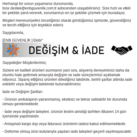
Herhangi bir sorun yaşamanız durumunda,
bize destek@enbguvenlik.com.tr adresinden ulaşabilirsiniz. Size hızlı ve etkili
bir şekilde yanıt vererek, sorunlarınızı en iyi şekilde çözmek için buradayız.
Müşteri memnuniyetini önceliğimiz olarak gördüğümüz işimizde, güvendiğiniz
ve tercih ettiğiniz için teşekkür ederiz.
Saygılarımla,
[ENB GÜVENLİK ] Ekibi"
Saygıdeğer Müşterilerimiz,
Sizlere en kaliteli ürünleri sunmanın yanı sıra, alışveriş deneyiminizi daha da
olumlu hale getirmek amacıyla değişim ve iade süreçlerimizi açıklamak
istiyoruz. Sipariş ettiğiniz ürünleri dilediğiniz takdirde, belirli şartlar altında iade
edebilir veya değişim talebinde bulunabilirsiniz.
İade ve Değişim Şartları:
- Ürünün ambalajının yıpranmamış, eksiksiz ve tekrar satılabilir bir durumda
olması gerekmektedir.
- İade veya değişim talepleri, ürünün teslim alındığı tarihten itibaren 14 gün
içerisinde yapılmalıdır.
- Anlaşmalı kargo dışı veya faturasız ürünlerin iadesi kabul edilmemektedir.
- Deforme olmuş ürün kutularıyla yapılan iade talepleri geçerli sayılmayacaktır.