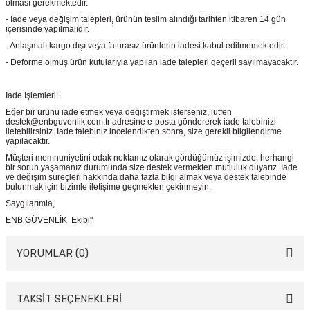
olması gerekmektedir.
- İade veya değişim talepleri, ürünün teslim alındığı tarihten itibaren 14 gün
içerisinde yapılmalıdır.
- Anlaşmalı kargo dışı veya faturasız ürünlerin iadesi kabul edilmemektedir.
- Deforme olmuş ürün kutularıyla yapılan iade talepleri geçerli sayılmayacaktır.
İade İşlemleri:
Eğer bir ürünü iade etmek veya değiştirmek isterseniz, lütfen
destek@enbguvenlik.com.tr adresine e-posta göndererek iade talebinizi
iletebilirsiniz. İade talebiniz incelendikten sonra, size gerekli bilgilendirme
yapılacaktır.
Müşteri memnuniyetini odak noktamız olarak gördüğümüz işimizde, herhangi
bir sorun yaşamanız durumunda size destek vermekten mutluluk duyarız. İade
ve değişim süreçleri hakkında daha fazla bilgi almak veya destek talebinde
bulunmak için bizimle iletişime geçmekten çekinmeyin.
Saygılarımla,
ENB GÜVENLİK Ekibi"
YORUMLAR (0)
TAKSİT SEÇENEKLERİ
Bu ürüne ilk yorumu siz yapın!