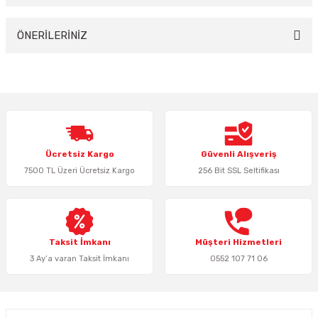
Yorum Yaz
ÖNERİLERİNİZ
Bu ürünün fiyat bilgisi, resim, ürün açıklamalarında ve diğer konularda
yetersiz gördüğünüz noktaları öneri formunu kullanarak tarafımıza
iletebilirsiniz.
Görüş ve önerileriniz için teşekkür ederiz.
Ürün resmi kalitesiz, bozuk veya görüntülenemiyor.
Ücretsiz Kargo
Güvenli Alışveriş
Ürün açıklamasında eksik bilgiler bulunuyor.
7500 TL Üzeri Ücretsiz Kargo
256 Bit SSL Seltifikası
Ürün bilgilerinde hatalar bulunuyor.
Ürün fiyatı diğer sitelerden daha pahalı.
Bu ürüne benzer farklı alternatifler olmalı.
Taksit İmkanı
Müşteri Hizmetleri
3 Ay’a varan Taksit İmkanı
0552 107 71 06
Gönder