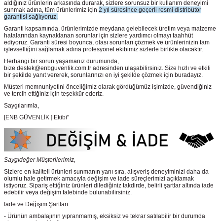
aldığınız ürünlerin arkasında durarak, sizlere sorunsuz bir kullanım deneyimi
sunmak adına, tüm ürünlerimiz için
2 yıl süresince geçerli resmi distribütör
garantisi sağlıyoruz.
Garanti kapsamında, ürünlerimizde meydana gelebilecek üretim veya malzeme
hatalarından kaynaklanan sorunlar için sizlere yardımcı olmayı taahhüt
ediyoruz. Garanti süresi boyunca, olası sorunları çözmek ve ürünlerinizin tam
işlevselliğini sağlamak adına profesyonel ekibimiz sizlerle birlikte olacaktır.
Herhangi bir sorun yaşamanız durumunda,
bize destek@enbguvenlik.com.tr adresinden ulaşabilirsiniz. Size hızlı ve etkili
bir şekilde yanıt vererek, sorunlarınızı en iyi şekilde çözmek için buradayız.
Müşteri memnuniyetini önceliğimiz olarak gördüğümüz işimizde, güvendiğiniz
ve tercih ettiğiniz için teşekkür ederiz.
Saygılarımla,
[ENB GÜVENLİK ] Ekibi"
Saygıdeğer Müşterilerimiz,
Sizlere en kaliteli ürünleri sunmanın yanı sıra, alışveriş deneyiminizi daha da
olumlu hale getirmek amacıyla değişim ve iade süreçlerimizi açıklamak
istiyoruz. Sipariş ettiğiniz ürünleri dilediğiniz takdirde, belirli şartlar altında iade
edebilir veya değişim talebinde bulunabilirsiniz.
İade ve Değişim Şartları:
- Ürünün ambalajının yıpranmamış, eksiksiz ve tekrar satılabilir bir durumda