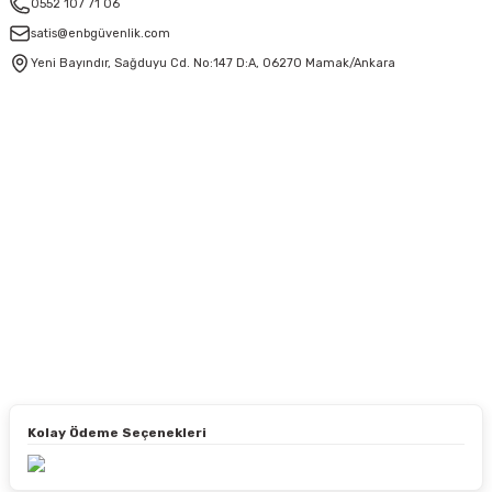
0552 107 71 06
satis@enbgüvenlik.com
Yeni Bayındır, Sağduyu Cd. No:147 D:A, 06270 Mamak/Ankara
Kolay Ödeme Seçenekleri