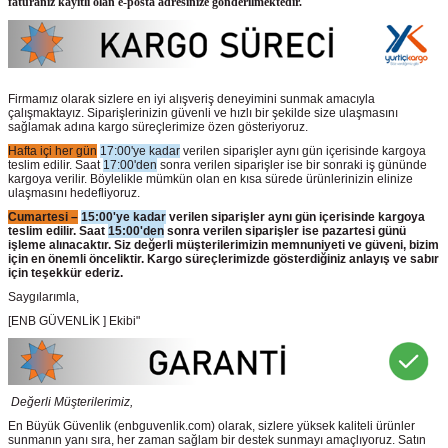
faturanız kayıtlı olan e-posta adresinize gönderilmektedir.
Firmamız olarak sizlere en iyi alışveriş deneyimini sunmak amacıyla
çalışmaktayız. Siparişlerinizin güvenli ve hızlı bir şekilde size ulaşmasını
sağlamak adına kargo süreçlerimize özen gösteriyoruz.
Hafta içi her gün
17:00'ye kadar
verilen siparişler aynı gün içerisinde kargoya
teslim edilir. Saat
17:00'den
sonra verilen siparişler ise bir sonraki iş gününde
kargoya verilir. Böylelikle mümkün olan en kısa sürede ürünlerinizin elinize
ulaşmasını hedefliyoruz.
Cumartesi –
15:00'ye kadar
verilen siparişler aynı gün içerisinde kargoya
teslim edilir. Saat
15:00'den
sonra verilen siparişler ise pazartesi günü
işleme alınacaktır. Siz değerli müşterilerimizin memnuniyeti ve güveni, bizim
için en önemli önceliktir. Kargo süreçlerimizde gösterdiğiniz anlayış ve sabır
için teşekkür ederiz.
Saygılarımla,
[ENB GÜVENLİK ] Ekibi"
Değerli Müşterilerimiz,
En Büyük Güvenlik
(enbguvenlik.com)
olarak, sizlere yüksek kaliteli ürünler
sunmanın yanı sıra, her zaman sağlam bir destek sunmayı amaçlıyoruz. Satın