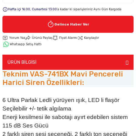
Hafta içi 16:00, Cumartesi 13:00
’a kadar ki siparişleriniz Aynı Gün Kargoda
Keypad-Tuş Takımı Ürünler
Gelince Haber Ver
Hırsız Alarm Aksesuarlar
Yorum Yaz
Ürünü Paylaş
Fiyat Alarmı
Karşılaştır
Whatsapp Satış Hattı
ÜRÜN BİLGİSİ
Teknim VAS-741BX Mavi Pencereli
Harici Siren Özellikleri:
6 Ultra Parlak Ledli yürüyen ışık, LED li flaşör
Seçilebilir +/- tetik algılama
Enerji kesilmesi ile sabotajı ayırt edebilen sistem
115 dB Ses Gücü
2 farklı siren sesi seçeneği, 2 farklı ton seçeneği