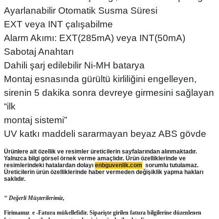
Ayarlanabilir Otomatik Susma Süresi
EXT veya INT çalışabilme
Alarm Akımı: EXT(285mA) veya INT(50mA)
Sabotaj Anahtarı
Dahili şarj edilebilir Ni-MH batarya
Montaj esnasında gürültü kirliliğini engelleyen,
sirenin 5 dakika sonra devreye girmesini sağlayan
“ilk
montaj sistemi”
UV katkı maddeli sararmayan beyaz ABS gövde
Ürünlere ait özellik ve resimler üreticilerin sayfalarından alınmaktadır.
Yalnızca bilgi görsel örnek verme amaçlıdır. Ürün özelliklerinde ve
resimlerindeki hatalardan dolayı
enbguvenlik.com
sorumlu tutulamaz.
Üreticilerin ürün
özelliklerinde haber vermeden değişiklik yapma hakları
saklıdır.
‘‘ Değerli Müşterilerimiz,
Firimamız e -Fatura mükellefidir. Siparişte girilen fatura bilgilerine düzenlenen