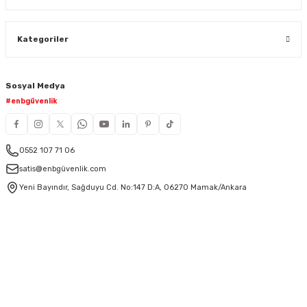
Kategoriler
Sosyal Medya
#enbgüvenlik
0552 107 71 06
satis@enbgüvenlik.com
Yeni Bayındır, Sağduyu Cd. No:147 D:A, 06270 Mamak/Ankara