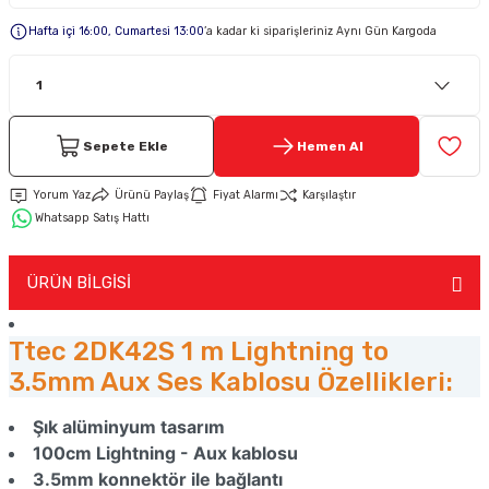
Hafta içi 16:00, Cumartesi 13:00
’a kadar ki siparişleriniz Aynı Gün Kargoda
Keypad-Tuş Takımı Ürünler
Hırsız Alarm Aksesuarlar
Sepete Ekle
Hemen Al
Yorum Yaz
Ürünü Paylaş
Fiyat Alarmı
Karşılaştır
Whatsapp Satış Hattı
ÜRÜN BİLGİSİ
Ttec 2DK42S 1 m Lightning to
3.5mm Aux Ses Kablosu Özellikleri:
Şık alüminyum tasarım
100cm Lightning - Aux kablosu
3.5mm konnektör ile bağlantı