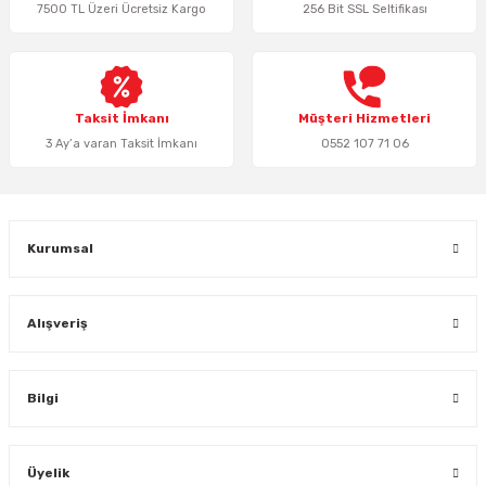
7500 TL Üzeri Ücretsiz Kargo
256 Bit SSL Seltifikası
Ürün bilgilerinde hatalar bulunuyor.
Ürün fiyatı diğer sitelerden daha pahalı.
Bu ürüne benzer farklı alternatifler olmalı.
Taksit İmkanı
Müşteri Hizmetleri
3 Ay’a varan Taksit İmkanı
0552 107 71 06
Gönder
Kurumsal
Alışveriş
Bilgi
Üyelik