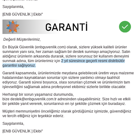
Saygılarımla,
[ENB GÜVENLİK ] Ekibi"
Değerli Müşterilerimiz,
En Büyük Güvenlik
(enbguvenlik.com)
olarak, sizlere yüksek kaliteli ürünler
sunmanın yanı sıra, her zaman sağlam bir destek sunmayı amaçlıyoruz. Satın
aldığınız ürünlerin arkasında durarak, sizlere sorunsuz bir kullanım deneyimi
sunmak adına, tüm ürünlerimiz için
2 yıl süresince geçerli resmi distribütör
garantisi sağlıyoruz.
Garanti kapsamında, ürünlerimizde meydana gelebilecek üretim veya malzeme
hatalarından kaynaklanan sorunlar için sizlere yardımcı olmayı taahhüt
ediyoruz. Garanti süresi boyunca, olası sorunları çözmek ve ürünlerinizin tam
işlevselliğini sağlamak adına profesyonel ekibimiz sizlerle birlikte olacaktır.
Herhangi bir sorun yaşamanız durumunda,
bize destek@enbguvenlik.com.tr adresinden ulaşabilirsiniz. Size hızlı ve etkili
bir şekilde yanıt vererek, sorunlarınızı en iyi şekilde çözmek için buradayız.
Müşteri memnuniyetini önceliğimiz olarak gördüğümüz işimizde, güvendiğiniz
ve tercih ettiğiniz için teşekkür ederiz.
Saygılarımla,
[ENB GÜVENLİK ] Ekibi"