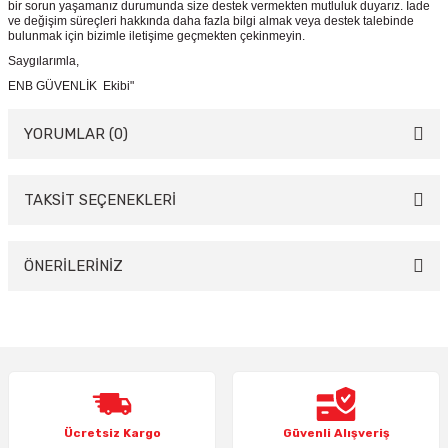
bir sorun yaşamanız durumunda size destek vermekten mutluluk duyarız. İade
ve değişim süreçleri hakkında daha fazla bilgi almak veya destek talebinde
bulunmak için bizimle iletişime geçmekten çekinmeyin.
Saygılarımla,
ENB GÜVENLİK Ekibi"
YORUMLAR (0)
TAKSİT SEÇENEKLERİ
Bu ürüne ilk yorumu siz yapın!
Yorum Yaz
ÖNERİLERİNİZ
Bu ürünün fiyat bilgisi, resim, ürün açıklamalarında ve diğer konularda
yetersiz gördüğünüz noktaları öneri formunu kullanarak tarafımıza
iletebilirsiniz.
Görüş ve önerileriniz için teşekkür ederiz.
Ürün resmi kalitesiz, bozuk veya görüntülenemiyor.
Ücretsiz Kargo
Güvenli Alışveriş
Ürün açıklamasında eksik bilgiler bulunuyor.