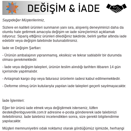
Saygıdeğer Müşterilerimiz,
Sizlere en kaliteli ürünleri sunmanın yanı sıra, alışveriş deneyiminizi daha da
olumlu hale getirmek amacıyla değişim ve iade süreçlerimizi açıklamak
istiyoruz. Sipariş ettiğiniz ürünleri dilediğiniz takdirde, belirli şartlar altında iade
edebilir veya değişim talebinde bulunabilirsiniz.
İade ve Değişim Şartları:
- Ürünün ambalajının yıpranmamış, eksiksiz ve tekrar satılabilir bir durumda
olması gerekmektedir.
- İade veya değişim talepleri, ürünün teslim alındığı tarihten itibaren 14 gün
içerisinde yapılmalıdır.
- Anlaşmalı kargo dışı veya faturasız ürünlerin iadesi kabul edilmemektedir.
- Deforme olmuş ürün kutularıyla yapılan iade talepleri geçerli sayılmayacaktır.
İade İşlemleri:
Eğer bir ürünü iade etmek veya değiştirmek isterseniz, lütfen
destek@enbguvenlik.com.tr adresine e-posta göndererek iade talebinizi
iletebilirsiniz. İade talebiniz incelendikten sonra, size gerekli bilgilendirme
yapılacaktır.
Müşteri memnuniyetini odak noktamız olarak gördüğümüz işimizde, herhangi