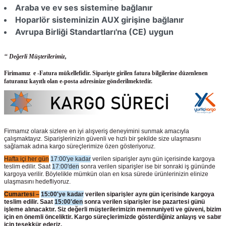
Araba ve ev ses sistemine bağlanır
Hoparlör sisteminizin AUX girişine bağlanır
Avrupa Birliği Standartları'na (CE) uygun
‘‘ Değerli Müşterilerimiz,
Firimamız e -Fatura mükellefidir. Siparişte girilen fatura bilgilerine düzenlenen
faturanız kayıtlı olan e-posta adresinize gönderilmektedir.
Firmamız olarak sizlere en iyi alışveriş deneyimini sunmak amacıyla
çalışmaktayız. Siparişlerinizin güvenli ve hızlı bir şekilde size ulaşmasını
sağlamak adına kargo süreçlerimize özen gösteriyoruz.
Hafta içi her gün
17:00'ye kadar
verilen siparişler aynı gün içerisinde kargoya
teslim edilir. Saat
17:00'den
sonra verilen siparişler ise bir sonraki iş gününde
kargoya verilir. Böylelikle mümkün olan en kısa sürede ürünlerinizin elinize
ulaşmasını hedefliyoruz.
Cumartesi –
15:00'ye kadar
verilen siparişler aynı gün içerisinde kargoya
teslim edilir. Saat
15:00'den
sonra verilen siparişler ise pazartesi günü
işleme alınacaktır. Siz değerli müşterilerimizin memnuniyeti ve güveni, bizim
için en önemli önceliktir. Kargo süreçlerimizde gösterdiğiniz anlayış ve sabır
için teşekkür ederiz.