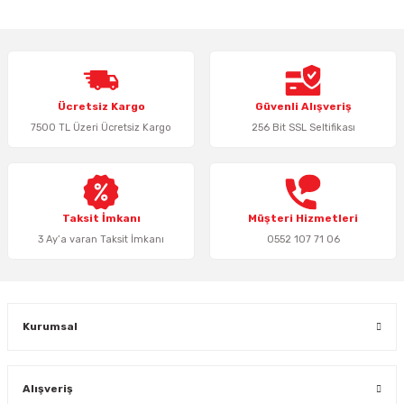
yetersiz gördüğünüz noktaları öneri formunu kullanarak tarafımıza
iletebilirsiniz.
Görüş ve önerileriniz için teşekkür ederiz.
Ürün resmi kalitesiz, bozuk veya görüntülenemiyor.
Ücretsiz Kargo
Güvenli Alışveriş
Ürün açıklamasında eksik bilgiler bulunuyor.
7500 TL Üzeri Ücretsiz Kargo
256 Bit SSL Seltifikası
Ürün bilgilerinde hatalar bulunuyor.
Ürün fiyatı diğer sitelerden daha pahalı.
Bu ürüne benzer farklı alternatifler olmalı.
Taksit İmkanı
Müşteri Hizmetleri
3 Ay’a varan Taksit İmkanı
0552 107 71 06
Gönder
Kurumsal
Alışveriş