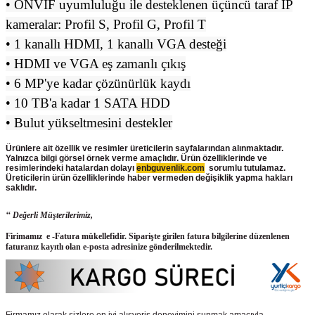
• ONVIF uyumluluğu ile desteklenen üçüncü taraf IP
kameralar: Profil S, Profil G, Profil T
• 1 kanallı HDMI, 1 kanallı VGA desteği
• HDMI ve VGA eş zamanlı çıkış
• 6 MP'ye kadar çözünürlük kaydı
• 10 TB'a kadar 1 SATA HDD
• Bulut yükseltmesini destekler
Ürünlere ait özellik ve resimler üreticilerin sayfalarından alınmaktadır.
Yalnızca bilgi görsel örnek verme amaçlıdır. Ürün özelliklerinde ve
resimlerindeki hatalardan dolayı
enbguvenlik.com
sorumlu tutulamaz.
Üreticilerin ürün
özelliklerinde haber vermeden değişiklik yapma hakları
saklıdır.
‘‘ Değerli Müşterilerimiz,
Firimamız e -Fatura mükellefidir. Siparişte girilen fatura bilgilerine düzenlenen
faturanız kayıtlı olan e-posta adresinize gönderilmektedir.
Firmamız olarak sizlere en iyi alışveriş deneyimini sunmak amacıyla