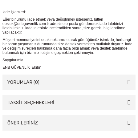
İade İşlemleri:
Eğer bir ürünü iade etmek veya değiştirmek isterseniz, lütfen
destek@enbguvenlik.com.tr adresine e-posta göndererek iade talebinizi
iletebilirsiniz. İade talebiniz incelendikten sonra, size gerekli bilgilendirme
yapılacaktır.
Müşteri memnuniyetini odak noktamız olarak gördüğümüz işimizde, herhangi
bir sorun yaşamanız durumunda size destek vermekten mutluluk duyarız. İade
ve değişim süreçleri hakkında daha fazla bilgi almak veya destek talebinde
bulunmak için bizimle iletişime geçmekten çekinmeyin.
Saygılarımla,
ENB GÜVENLİK Ekibi"
YORUMLAR (0)
TAKSİT SEÇENEKLERİ
Bu ürüne ilk yorumu siz yapın!
Yorum Yaz
ÖNERİLERİNİZ
Bu ürünün fiyat bilgisi, resim, ürün açıklamalarında ve diğer konularda