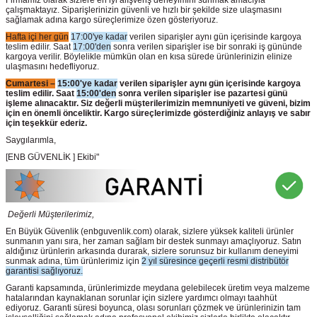
çalışmaktayız. Siparişlerinizin güvenli ve hızlı bir şekilde size ulaşmasını
sağlamak adına kargo süreçlerimize özen gösteriyoruz.
Hafta içi her gün
17:00'ye kadar
verilen siparişler aynı gün içerisinde kargoya
teslim edilir. Saat
17:00'den
sonra verilen siparişler ise bir sonraki iş gününde
kargoya verilir. Böylelikle mümkün olan en kısa sürede ürünlerinizin elinize
ulaşmasını hedefliyoruz.
Cumartesi –
15:00'ye kadar
verilen siparişler aynı gün içerisinde kargoya
teslim edilir. Saat
15:00'den
sonra verilen siparişler ise pazartesi günü
işleme alınacaktır. Siz değerli müşterilerimizin memnuniyeti ve güveni, bizim
için en önemli önceliktir. Kargo süreçlerimizde gösterdiğiniz anlayış ve sabır
için teşekkür ederiz.
Saygılarımla,
[ENB GÜVENLİK ] Ekibi"
Değerli Müşterilerimiz,
En Büyük Güvenlik
(enbguvenlik.com)
olarak, sizlere yüksek kaliteli ürünler
sunmanın yanı sıra, her zaman sağlam bir destek sunmayı amaçlıyoruz. Satın
aldığınız ürünlerin arkasında durarak, sizlere sorunsuz bir kullanım deneyimi
sunmak adına, tüm ürünlerimiz için
2 yıl süresince geçerli resmi distribütör
garantisi sağlıyoruz.
Garanti kapsamında, ürünlerimizde meydana gelebilecek üretim veya malzeme
hatalarından kaynaklanan sorunlar için sizlere yardımcı olmayı taahhüt
ediyoruz. Garanti süresi boyunca, olası sorunları çözmek ve ürünlerinizin tam