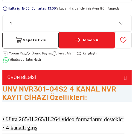
Hafta içi 16:00, Cumartesi 13:00
’a kadar ki siparişleriniz Aynı Gün Kargoda
Keypad-Tuş Takımı Ürünler
Hırsız Alarm Aksesuarlar
Sepete Ekle
Hemen Al
Yorum Yaz
Ürünü Paylaş
Fiyat Alarmı
Karşılaştır
Whatsapp Satış Hattı
ÜRÜN BİLGİSİ
UNV NVR301-04S2 4 KANAL NVR
KAYIT CİHAZI Özellikleri:
• Ultra 265/H.265/H.264 video formatlarını destekler
• 4 kanallı giriş