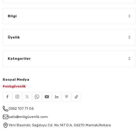
Bilgi
Üyelik
Kategoriler
Sosyal Medya
#enbgüvenlik
0552 107 71 06
satis@enbgüvenlik.com
Yeni Bayındır, Sağduyu Cd. No:147 D:A, 06270 Mamak/Ankara