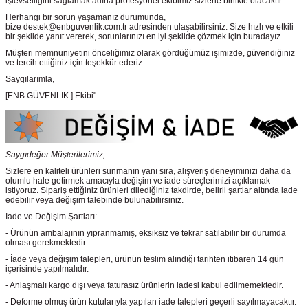
işlevselliğini sağlamak adına profesyonel ekibimiz sizlerle birlikte olacaktır.
Herhangi bir sorun yaşamanız durumunda,
bize destek@enbguvenlik.com.tr adresinden ulaşabilirsiniz. Size hızlı ve etkili
bir şekilde yanıt vererek, sorunlarınızı en iyi şekilde çözmek için buradayız.
Müşteri memnuniyetini önceliğimiz olarak gördüğümüz işimizde, güvendiğiniz
ve tercih ettiğiniz için teşekkür ederiz.
Saygılarımla,
[ENB GÜVENLİK ] Ekibi"
Saygıdeğer Müşterilerimiz,
Sizlere en kaliteli ürünleri sunmanın yanı sıra, alışveriş deneyiminizi daha da
olumlu hale getirmek amacıyla değişim ve iade süreçlerimizi açıklamak
istiyoruz. Sipariş ettiğiniz ürünleri dilediğiniz takdirde, belirli şartlar altında iade
edebilir veya değişim talebinde bulunabilirsiniz.
İade ve Değişim Şartları:
- Ürünün ambalajının yıpranmamış, eksiksiz ve tekrar satılabilir bir durumda
olması gerekmektedir.
- İade veya değişim talepleri, ürünün teslim alındığı tarihten itibaren 14 gün
içerisinde yapılmalıdır.
- Anlaşmalı kargo dışı veya faturasız ürünlerin iadesi kabul edilmemektedir.
- Deforme olmuş ürün kutularıyla yapılan iade talepleri geçerli sayılmayacaktır.