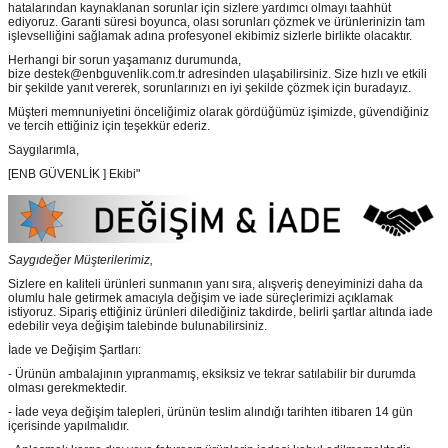
hatalarından kaynaklanan sorunlar için sizlere yardımcı olmayı taahhüt
ediyoruz. Garanti süresi boyunca, olası sorunları çözmek ve ürünlerinizin tam
işlevselliğini sağlamak adına profesyonel ekibimiz sizlerle birlikte olacaktır.
Herhangi bir sorun yaşamanız durumunda,
bize destek@enbguvenlik.com.tr adresinden ulaşabilirsiniz. Size hızlı ve etkili
bir şekilde yanıt vererek, sorunlarınızı en iyi şekilde çözmek için buradayız.
Müşteri memnuniyetini önceliğimiz olarak gördüğümüz işimizde, güvendiğiniz
ve tercih ettiğiniz için teşekkür ederiz.
Saygılarımla,
[ENB GÜVENLİK ] Ekibi"
Saygıdeğer Müşterilerimiz,
Sizlere en kaliteli ürünleri sunmanın yanı sıra, alışveriş deneyiminizi daha da
olumlu hale getirmek amacıyla değişim ve iade süreçlerimizi açıklamak
istiyoruz. Sipariş ettiğiniz ürünleri dilediğiniz takdirde, belirli şartlar altında iade
edebilir veya değişim talebinde bulunabilirsiniz.
İade ve Değişim Şartları:
- Ürünün ambalajının yıpranmamış, eksiksiz ve tekrar satılabilir bir durumda
olması gerekmektedir.
- İade veya değişim talepleri, ürünün teslim alındığı tarihten itibaren 14 gün
içerisinde yapılmalıdır.