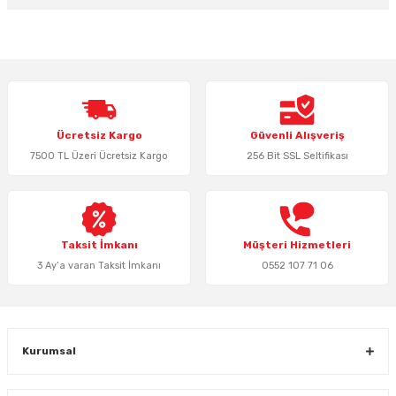
Bu ürünün fiyat bilgisi, resim, ürün açıklamalarında ve diğer konularda
yetersiz gördüğünüz noktaları öneri formunu kullanarak tarafımıza
iletebilirsiniz.
Görüş ve önerileriniz için teşekkür ederiz.
Ürün resmi kalitesiz, bozuk veya görüntülenemiyor.
Ücretsiz Kargo
Güvenli Alışveriş
Ürün açıklamasında eksik bilgiler bulunuyor.
7500 TL Üzeri Ücretsiz Kargo
256 Bit SSL Seltifikası
Ürün bilgilerinde hatalar bulunuyor.
Ürün fiyatı diğer sitelerden daha pahalı.
Bu ürüne benzer farklı alternatifler olmalı.
Taksit İmkanı
Müşteri Hizmetleri
3 Ay’a varan Taksit İmkanı
0552 107 71 06
Gönder
Kurumsal