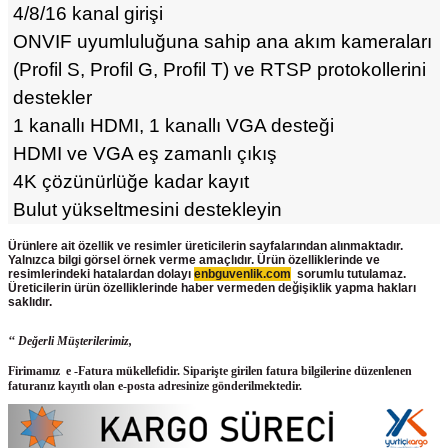
4/8/16 kanal girişi
ONVIF uyumluluğuna sahip ana akım kameraları
(Profil S, Profil G, Profil T) ve RTSP protokollerini
destekler
1 kanallı HDMI, 1 kanallı VGA desteği
HDMI ve VGA eş zamanlı çıkış
4K çözünürlüğe kadar kayıt
Bulut yükseltmesini destekleyin
Ürünlere ait özellik ve resimler üreticilerin sayfalarından alınmaktadır.
Yalnızca bilgi görsel örnek verme amaçlıdır. Ürün özelliklerinde ve
resimlerindeki hatalardan dolayı
enbguvenlik.com
sorumlu tutulamaz.
Üreticilerin ürün
özelliklerinde haber vermeden değişiklik yapma hakları
saklıdır.
‘‘ Değerli Müşterilerimiz,
Firimamız e -Fatura mükellefidir. Siparişte girilen fatura bilgilerine düzenlenen
faturanız kayıtlı olan e-posta adresinize gönderilmektedir.