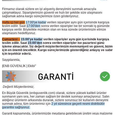
Firmamız olarak sizlere en iyi alışveriş deneyimini sunmak amacıyla
çalışmaktayız. Siparişlerinizin güvenli ve hızlı bir şekilde size ulaşmasını
sağlamak adına kargo süreçlerimize özen gösteriyoruz.
Hafta içi her gün
17:00'ye kadar
verilen siparişler aynı gün içerisinde kargoya
teslim edilir. Saat
17:00'den
sonra verilen siparişler ise bir sonraki iş gününde
kargoya verilir. Böylelikle mümkün olan en kısa sürede ürünlerinizin elinize
ulaşmasını hedefliyoruz.
Cumartesi –
15:00'ye kadar
verilen siparişler aynı gün içerisinde kargoya
teslim edilir. Saat
15:00'den
sonra verilen siparişler ise pazartesi günü
işleme alınacaktır. Siz değerli müşterilerimizin memnuniyeti ve güveni, bizim
için en önemli önceliktir. Kargo süreçlerimizde gösterdiğiniz anlayış ve sabır
için teşekkür ederiz.
Saygılarımla,
[ENB GÜVENLİK ] Ekibi"
Değerli Müşterilerimiz,
En Büyük Güvenlik
(enbguvenlik.com)
olarak, sizlere yüksek kaliteli ürünler
sunmanın yanı sıra, her zaman sağlam bir destek sunmayı amaçlıyoruz. Satın
aldığınız ürünlerin arkasında durarak, sizlere sorunsuz bir kullanım deneyimi
sunmak adına, tüm ürünlerimiz için
2 yıl süresince geçerli resmi distribütör
garantisi sağlıyoruz.
Garanti kapsamında, ürünlerimizde meydana gelebilecek üretim veya malzeme