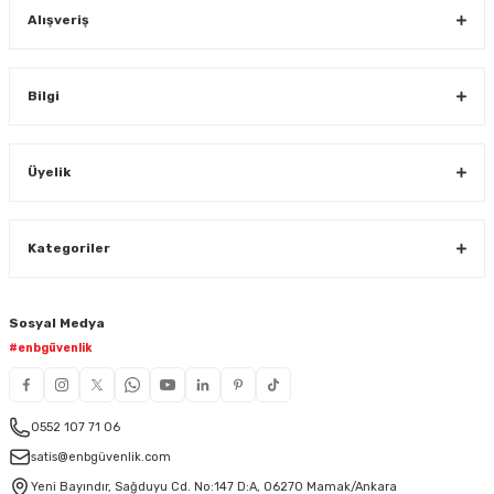
Alışveriş
Bilgi
Üyelik
Kategoriler
Sosyal Medya
#enbgüvenlik
0552 107 71 06
satis@enbgüvenlik.com
Yeni Bayındır, Sağduyu Cd. No:147 D:A, 06270 Mamak/Ankara