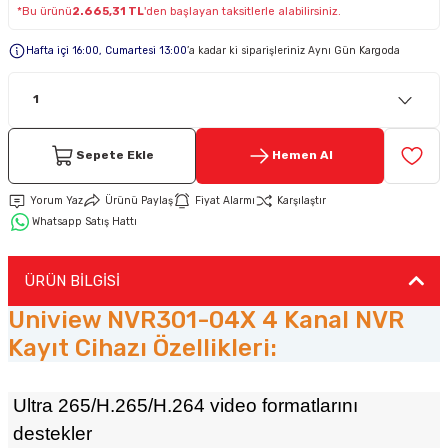
*Bu ürünü
2.665,31 TL
'den başlayan taksitlerle alabilirsiniz.
Keypad-Tuş Takımı Ürünler
Hafta içi 16:00, Cumartesi 13:00
’a kadar ki siparişleriniz Aynı Gün Kargoda
Hırsız Alarm Aksesuarlar
Sepete Ekle
Hemen Al
Yorum Yaz
Ürünü Paylaş
Fiyat Alarmı
Karşılaştır
Whatsapp Satış Hattı
ÜRÜN BİLGİSİ
Uniview NVR301-04X 4 Kanal NVR
Kayıt Cihazı Özellikleri:
Ultra 265/H.265/H.264 video formatlarını
destekler