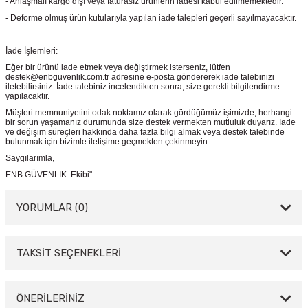
- Anlaşmalı kargo dışı veya faturasız ürünlerin iadesi kabul edilmemektedir.
- Deforme olmuş ürün kutularıyla yapılan iade talepleri geçerli sayılmayacaktır.
İade İşlemleri:
Eğer bir ürünü iade etmek veya değiştirmek isterseniz, lütfen
destek@enbguvenlik.com.tr adresine e-posta göndererek iade talebinizi
iletebilirsiniz. İade talebiniz incelendikten sonra, size gerekli bilgilendirme
yapılacaktır.
Müşteri memnuniyetini odak noktamız olarak gördüğümüz işimizde, herhangi
bir sorun yaşamanız durumunda size destek vermekten mutluluk duyarız. İade
ve değişim süreçleri hakkında daha fazla bilgi almak veya destek talebinde
bulunmak için bizimle iletişime geçmekten çekinmeyin.
Saygılarımla,
ENB GÜVENLİK Ekibi"
YORUMLAR (0)
TAKSİT SEÇENEKLERİ
Bu ürüne ilk yorumu siz yapın!
Yorum Yaz
ÖNERİLERİNİZ