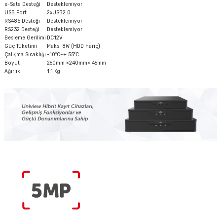
e-Sata Desteği
Desteklemiyor
USB Port
2xUSB2.0
RS485 Desteği
Desteklemiyor
RS232 Desteği
Desteklemiyor
Besleme Gerilimi
DC12V
Güç Tüketimi
Maks. 8W (HDD hariç)
Çalışma Sıcaklığı
-10°C~+ 55°C
Boyut
260mm ×240mm× 46mm
Ağırlık
1.1 Kg