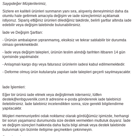
Saygıdeğer Müşterilerimiz,
Sizlere en kaliteli ürünleri sunmanın yanı sıra, alışveriş deneyiminizi daha da
olumlu hale getirmek amacıyla değişim ve iade süreçlerimizi açıklamak
istiyoruz. Sipariş ettiğiniz ürünleri dilediğiniz takdirde, belirli şartlar altında iade
edebilir veya değişim talebinde bulunabilirsiniz.
İade ve Değişim Şartları:
- Ürünün ambalajının yıpranmamış, eksiksiz ve tekrar satılabilir bir durumda
olması gerekmektedir.
- İade veya değişim talepleri, ürünün teslim alındığı tarihten itibaren 14 gün
içerisinde yapılmalıdır.
- Anlaşmalı kargo dışı veya faturasız ürünlerin iadesi kabul edilmemektedir.
- Deforme olmuş ürün kutularıyla yapılan iade talepleri geçerli sayılmayacaktır.
İade İşlemleri:
Eğer bir ürünü iade etmek veya değiştirmek isterseniz, lütfen
destek@enbguvenlik.com.tr adresine e-posta göndererek iade talebinizi
iletebilirsiniz. İade talebiniz incelendikten sonra, size gerekli bilgilendirme
yapılacaktır.
Müşteri memnuniyetini odak noktamız olarak gördüğümüz işimizde, herhangi
bir sorun yaşamanız durumunda size destek vermekten mutluluk duyarız. İade
ve değişim süreçleri hakkında daha fazla bilgi almak veya destek talebinde
bulunmak için bizimle iletişime geçmekten çekinmeyin.