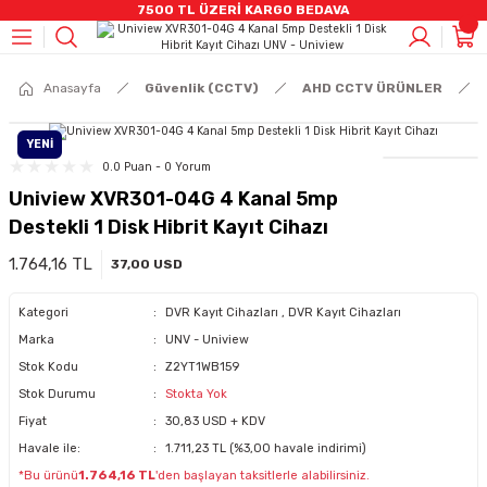
7500 TL ÜZERİ KARGO BEDAVA
Geri Dön
Geri Dön
Geri Dön
Geri Dön
Geri Dön
Geri Dön
Geri Dön
Geri Dön
Geri Dön
CCTV)
mleri
stemleri
rüntü Ve Ses Sistemleri
eri
 Bilişenleri
eleri
AHD CCTV ÜRÜNLER
IP Kamera Ürünleri
Kayıt Cihazları
Alarm Sistemleri
Yangın Sistemleri
Switch Grubu
Kablo & Aksesuarlar
HARDDİSKLER
Video İnterkom Ürünler
Ses Sitemleri
Kabinetler
Anasayfa
Güvenlik (CCTV)
AHD CCTV ÜRÜNLER
ÜNLER
eri
r
R
m Ürünler
loları
YENİ
Bullet Kameralar
Bullet Kameralar
DVR Kayıt Cihazları
Alarm Setleri
Adresli Yangın Alarmı
Poe Switch
Penseler
7/24 HHD
İnterkom Ekran Ürünler
Hikvision Analog Ses Sistemleri
Duvar Tipi Kabinet
0.0 Puan - 0 Yorum
Uniview XVR301-04G 4 Kanal 5mp
nleri
leri
ik Kabloları
ğutucu
Dome Kameralar
Dome Kameralar
NVR Kayıt Cihazları
Pır Dedektörler
Konvansiyonel Yangın Alarmı
Data Switch
Data Kablosu
SSD SATA
Zil Panelleri / Apartman
Hikvision I IP Ses Sistemleri
Destekli 1 Disk Hibrit Kayıt Cihazı
uarlar
A,DP Kablolar
ri
DVR Kayıt Cihazları
Küp Kameralar
Hırsız Alarm Sirenleri
Duman Ve Isı Dedektörleri
Taşınabilir HDD
Zil Panelleri / Villa
Hikvision I Amfiler
1.764,16 TL
37,00 USD
Kategori
DVR Kayıt Cihazları
,
DVR Kayıt Cihazları
SETLER
r
Speed Dome Kameralar
Manyetik Kontak
Hafıza Kartları
Dış Mekan Ürünler
Jabra Kulaklık
Marka
UNV - Uniview
Stok Kodu
Z2YT1WB159
TLER
R
i
Termal Ip Ürünler
Kumanda
Stok Durumu
Stokta Yok
Fiyat
30,83 USD + KDV
nler
azları
i
NVR Kayıt Cihazları
Panik Buton
Havale ile:
1.711,23 TL (%3,00 havale indirimi)
*Bu ürünü
1.764,16 TL
'den başlayan taksitlerle alabilirsiniz.
(UPS)
Akıllı Prizler