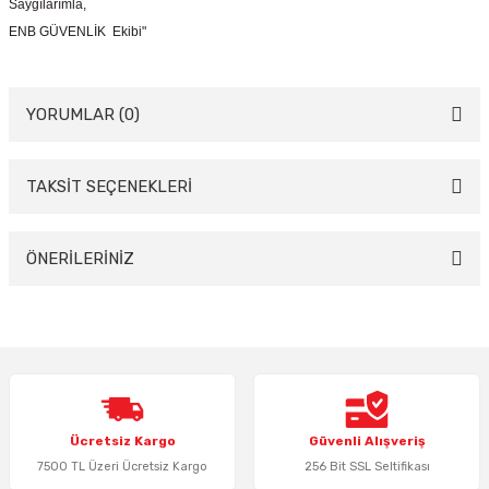
Saygılarımla,
ENB GÜVENLİK Ekibi"
YORUMLAR (0)
TAKSİT SEÇENEKLERİ
Bu ürüne ilk yorumu siz yapın!
Yorum Yaz
ÖNERİLERİNİZ
Bu ürünün fiyat bilgisi, resim, ürün açıklamalarında ve diğer konularda
yetersiz gördüğünüz noktaları öneri formunu kullanarak tarafımıza
iletebilirsiniz.
Görüş ve önerileriniz için teşekkür ederiz.
Ürün resmi kalitesiz, bozuk veya görüntülenemiyor.
Ücretsiz Kargo
Güvenli Alışveriş
Ürün açıklamasında eksik bilgiler bulunuyor.
7500 TL Üzeri Ücretsiz Kargo
256 Bit SSL Seltifikası
Ürün bilgilerinde hatalar bulunuyor.