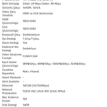
Bant Genişliği
Gelen: 24 Mbps Giden: 48 Mbps
Görüntü Çıkışı
1xHDMI, 1xVGA
Video Çıkış
HDMI ve VGA Senkronize
Yönetimi
HDMI
1920×1080
Çözünürlüğü
VGA
1920×1080
Çözünürlüğü
Kompozit Çıkış
Desteklemiyor
Ses Desteği
1 Giriş/1 Çıkış
Alarm Desteği
Yok
Koaksiyel Ses
Destekliyor
Desteği
Video Sıkıştırma
H.265/H.264
Formatı
Kayıt İzleme
5MP@12fps, 4MP@15fps, 1080P@30fps, 720P@30fps
Çözünürlüğü
Oynatma
Maks. 4 kanal
Kapasitesi
Smart Playback
-
Akıllı Analizler
-
Ethernet
1xRJ45 (10/100Mbps)
Network
TCP/IP, P2P, UPnP, NTP, DHCP, PPPoE
Protokolleri
Max. Kullanıcı
128
Erişimi
Disk Desteği
1x6TB