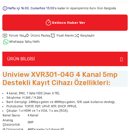
Hafta içi 16:00, Cumartesi 13:00
’a kadar ki siparişleriniz Aynı Gün Kargoda
Keypad-Tuş Takımı Ürünler
Gelince Haber Ver
Hırsız Alarm Aksesuarlar
Yorum Yaz
Ürünü Paylaş
Fiyat Alarmı
Karşılaştır
Whatsapp Satış Hattı
ÜRÜN BİLGİSİ
Uniview XVR301-04G 4 Kanal 5mp
Destekli Kayıt Cihazı Özellikleri:
4 kanal, BNC, 1 Sata HDD (max. 6 TB),
Sıkıştırma: H.265 / H.264,
Bant Genişliği: 24Mbps gelen ve 48Mbps giden, 128 uzak kullanıcı desteği,
Protokoller: TCP/IP, P2P, UPnP, NTP, DHCP, PPPoE,
Çıkışlar: 1 x HDMI ve 1 x VGA, 1 x ses (RCA),
Kanal Sayısı
4 Kanal
Analog
5MP
Çözünürlük
IP Çözünürlük
4MP'e kadar (+2 Kanal IP)