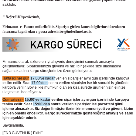
Üreticilerin ürün
özelliklerinde haber vermeden değişiklik yapma hakları
saklıdır.
‘‘ Değerli Müşterilerimiz,
Firimamız e -Fatura mükellefidir. Siparişte girilen fatura bilgilerine düzenlenen
faturanız kayıtlı olan e-posta adresinize gönderilmektedir.
Firmamız olarak sizlere en iyi alışveriş deneyimini sunmak amacıyla
çalışmaktayız. Siparişlerinizin güvenli ve hızlı bir şekilde size ulaşmasını
sağlamak adına kargo süreçlerimize özen gösteriyoruz.
Hafta içi her gün
17:00'ye kadar
verilen siparişler aynı gün içerisinde kargoya
teslim edilir. Saat
17:00'den
sonra verilen siparişler ise bir sonraki iş gününde
kargoya verilir. Böylelikle mümkün olan en kısa sürede ürünlerinizin elinize
ulaşmasını hedefliyoruz.
Cumartesi –
15:00'ye kadar
verilen siparişler aynı gün içerisinde kargoya
teslim edilir. Saat
15:00'den
sonra verilen siparişler ise pazartesi günü
işleme alınacaktır. Siz değerli müşterilerimizin memnuniyeti ve güveni, bizim
için en önemli önceliktir. Kargo süreçlerimizde gösterdiğiniz anlayış ve sabır
için teşekkür ederiz.
Saygılarımla,
[ENB GÜVENLİK ] Ekibi"