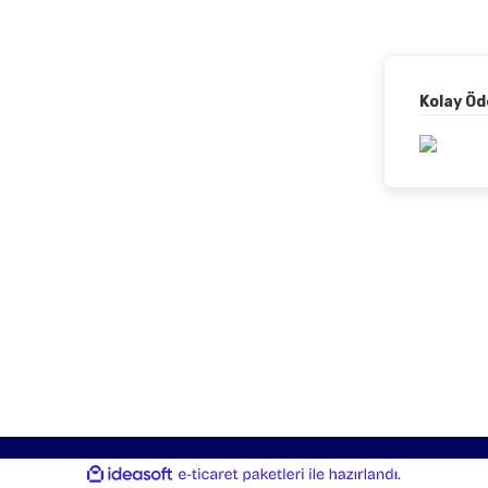
Kolay Ö
ile
ideasoft
e-