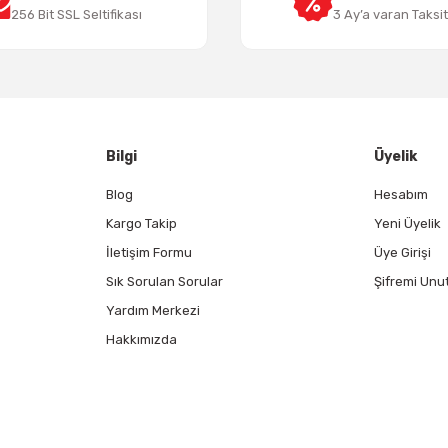
256 Bit SSL Seltifikası
3 Ay’a varan Taksi
Gönder
Bilgi
Üyelik
Blog
Hesabım
Kargo Takip
Yeni Üyelik
İletişim Formu
Üye Girişi
Sık Sorulan Sorular
Şifremi Unu
Yardım Merkezi
Hakkımızda