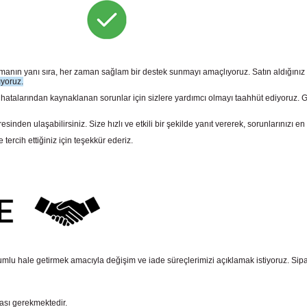
sunmanın yanı sıra, her zaman sağlam bir destek sunmayı amaçlıyoruz. Satın aldığını
ıyoruz.
larından kaynaklanan sorunlar için sizlere yardımcı olmayı taahhüt ediyoruz. Gara
n ulaşabilirsiniz. Size hızlı ve etkili bir şekilde yanıt vererek, sorunlarınızı en 
rcih ettiğiniz için teşekkür ederiz.
mlu hale getirmek amacıyla değişim ve iade süreçlerimizi açıklamak istiyoruz. Sipariş e
ması gerekmektedir.