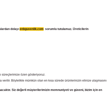
talardan dolayı
enbguvenlik.com
sorumlu tutulamaz. Üreticilerin
go süreçlerimize özen gösteriyoruz.
a verilir. Böylelikle mümkün olan en kısa sürede ürünlerinizin elinize ulaşmasını
nacaktır. Siz değerli müşterilerimizin memnuniyeti ve güveni, bizim için en