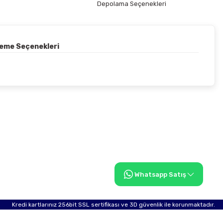
Depolama Seçenekleri
deme Seçenekleri
Whatsapp Satış
Kredi kartlarınız 256bit SSL sertifikası ve 3D güvenlik ile korunmaktadır.