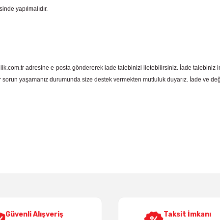
sinde yapılmalıdır.
com.tr adresine e-posta göndererek iade talebinizi iletebilirsiniz. İade talebiniz in
 sorun yaşamanız durumunda size destek vermekten mutluluk duyarız. İade ve deği
 yetersiz gördüğünüz noktaları öneri formunu kullanarak tarafımıza iletebil
Bu ürüne ilk yorumu siz yapın!
Yorum Yaz
Güvenli Alışveriş
Taksit İmkanı