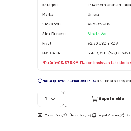
Kategori
IP Kamera Ürünleri
,
Bull
Marka
Uniwiz
Stok Kodu
ARMFX5WD65
Stok Durumu
Stokta Var
Fiyat
62,50 USD + KDV
Havale ile:
3.468,71 TL (%3,00 haval
*Bu ürünü
3.575,99 TL
'den başlayan taksitlerle al
Hafta içi 16:00, Cumartesi 13:00
’a kadar ki siparişle
Sepete Ekle
Yorum Yaz
Ürünü Paylaş
Fiyat Alarmı
Ka