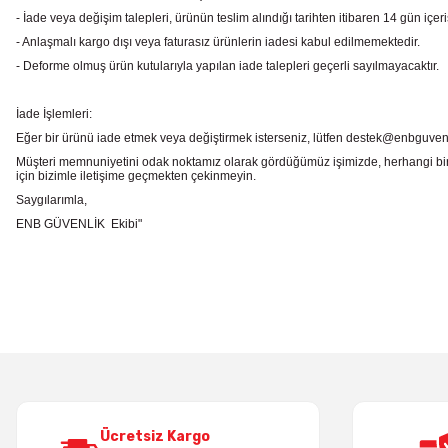
- İade veya değişim talepleri, ürünün teslim alındığı tarihten itibaren 14 gün içeri
- Anlaşmalı kargo dışı veya faturasız ürünlerin iadesi kabul edilmemektedir.
- Deforme olmuş ürün kutularıyla yapılan iade talepleri geçerli sayılmayacaktır.
İade İşlemleri:
Eğer bir ürünü iade etmek veya değiştirmek isterseniz, lütfen destek@enbguvenlik.
Müşteri memnuniyetini odak noktamız olarak gördüğümüz işimizde, herhangi bir
için bizimle iletişime geçmekten çekinmeyin.
Saygılarımla,
ENB GÜVENLİK Ekibi"
Bu ürünün fiyat bilgisi, resim, ürün açıklamalarında ve diğer konularda
Görüş ve önerileriniz için teşekkür ederiz.
Ürün resmi kalitesiz, bozuk veya görüntülenemiyor.
Ürün açıklamasında eksik bilgiler bulunuyor.
Ürün bilgilerinde hatalar bulunuyor.
Ürün fiyatı diğer sitelerden daha pahalı.
Bu ürüne benzer farklı alternatifler olmalı.
Ücretsiz Kargo