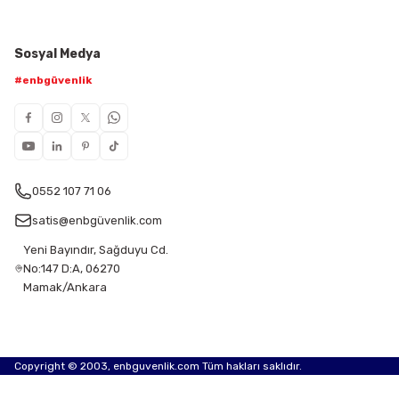
Sosyal Medya
#enbgüvenlik
0552 107 71 06
satis@enbgüvenlik.com
Yeni Bayındır, Sağduyu Cd.
No:147 D:A, 06270
Mamak/Ankara
Copyright © 2003, enbguvenlik.com Tüm hakları saklıdır.