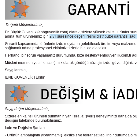
Değerli Müşterilerimiz,
En Büyük Güvenlik
(enbguvenlik.com)
olarak, sizlere yüksek kaliteli ürünler 
adına, tüm ürünlerimiz için
2 yıl süresince geçerli resmi distribütör garantisi sağl
Garanti kapsamında, ürünlerimizde meydana gelebilecek üretim veya malzeme hata
sağlamak adına profesyonel ekibimiz sizlerle birlikte olacaktır.
Herhangi bir sorun yaşamanız durumunda, bize destek@enbguvenlik.com.tr adresinde
Müşteri memnuniyetini önceliğimiz olarak gördüğümüz işimizde, güvendiğiniz ve te
Saygılarımla,
[ENB GÜVENLİK ] Ekibi"
Saygıdeğer Müşterilerimiz,
Sizlere en kaliteli ürünleri sunmanın yanı sıra, alışveriş deneyiminizi daha da olu
değişim talebinde bulunabilirsiniz.
İade ve Değişim Şartları:
- Ürünün ambalajının yıpranmamış, eksiksiz ve tekrar satılabilir bir durumda ol