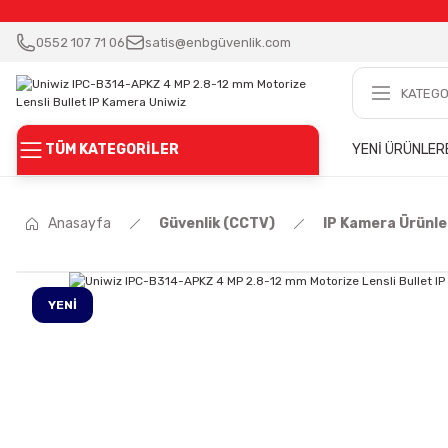
0552 107 71 06
satis@enbgüvenlik.com
TÜM KATEGORİLER
YENİ ÜRÜNLER
Anasayfa
Güvenlik (CCTV)
IP Kamera Ürünle
YENİ