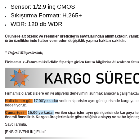
Sensör: 1/2.9 inç CMOS
Sıkıştırma Formatı: H.265+
WDR: 120 db WDR
Ürünlere ait özellik ve resimler üreticilerin sayfalarından alınmaktadır. Yaln
ürün
özelliklerinde haber vermeden değişiklik yapma hakları saklıdır.
‘‘ Değerli Müşterilerimiz,
Firimamız e -Fatura mükellefidir. Siparişte girilen fatura bilgilerine düzenlenen fatu
Firmamız olarak sizlere en iyi alışveriş deneyimini sunmak amacıyla çalışmaktayı
Hafta içi her gün
17:00'ye kadar
verilen siparişler aynı gün içerisinde kargoya te
hedefliyoruz.
Cumartesi –
15:00'ye kadar
verilen siparişler aynı gün içerisinde kargoya te
önemli önceliktir. Kargo süreçlerimizde gösterdiğiniz anlayış ve sabır için te
Saygılarımla,
[ENB GÜVENLİK ] Ekibi"