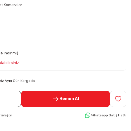
et Kameralar
e indirimi)
abilirsiniz.
riniz Aynı Gün Kargoda
Hemen Al
rşılaştır
Whatsapp Satış Hattı