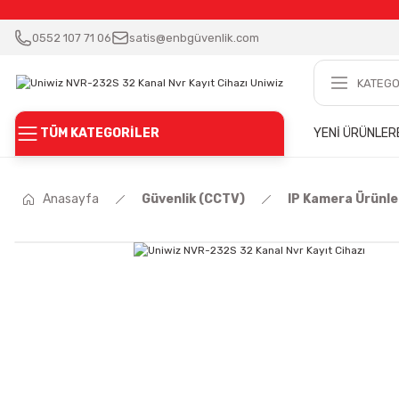
0552 107 71 06
satis@enbgüvenlik.com
TÜM KATEGORİLER
YENİ ÜRÜNLER
Anasayfa
Güvenlik (CCTV)
IP Kamera Ürünle