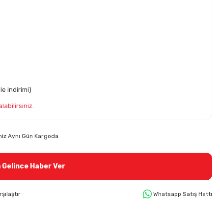
e indirimi)
labilirsiniz.
riniz Aynı Gün Kargoda
Gelince Haber Ver
rşılaştır
Whatsapp Satış Hattı