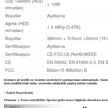
Güç Tüketimi (HDD
≤ 15W
olmadan)
Boyutlar
Açıklama
Ağırlık (HDD
≤ 2.48Kg (5.47lb)
olmadan)
Boyutlar
380mm × 315mm ×53mm (15.0"
Sertifikasyon
Açıklama
Sertifikasyon
CE;FCC;UL;RoHS;WEEE
CE
EN 55032, EN 61000‑3‑3, EN I
FCC
Bölüm15 Altbölüm B
Ürünlere ait özellik ve resimler üreticilerin sayfalarından alınmaktadır. Yaln
ürün
özelliklerinde haber vermeden değişiklik yapma hakları saklıdır.
‘‘ Değerli Müşterilerimiz,
Firimamız e -Fatura mükellefidir. Siparişte girilen fatura bilgilerine düzenlenen fatu