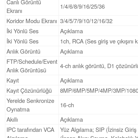
Canlı Görüntü
1/4/6/8/9/16/25/36
Ekranı
Koridor Modu Ekranı
3/4/5/7/9/10/12/16/32
İki Yönlü Ses
Açıklama
İki Yönlü Ses
1ch, RCA (Ses giriş ve çıkışını 
Anlık Görüntü
Açıklama
FTP/Schedule/Event
4-ch anlık görüntü, D1 çözünür
Anlık Görüntüsü
Kayıt
Açıklama
Kayıt Çözünürlüğü
8MP/6MP/5MP/4MP/3MP/1080P
Yerelde Senkronize
16‑ch
Oynatma
Akıllı
Açıklama
IPC tarafından VCA
Yüz Algılama; SIP (İzinsiz Gir