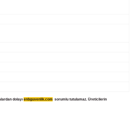
talardan dolayı
enbguvenlik.com
sorumlu tutulamaz. Üreticilerin