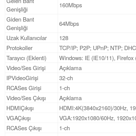
Gelen Bant
160Mbps
Genişliği
Giden Bant
64Mbps
Genişliği
Uzak Kullanıcılar
128
Protokoller
TCP/IP; P2P; UPnP; NTP; D
Tarayıcı (Eklenti)
Windows: IE (IE10/11), Firefox
Video/Ses Girişi
Açıklama
IPVideoGirişi
32‑ch
RCASes Girişi
1‑ch
Video/Ses Çıkışı
Açıklama
HDMIÇıkışı
HDMI:4K(3840x2160)/30Hz, 19
VGAÇıkışı
VGA:1920x1080/60Hz, 1920x10
RCASes Çıkışı
1‑ch