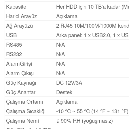
Kapasite
Her HDD için 10 TB'a kadar (Ma
Harici Arayüz
Açıklama
Ağ Arayüzü
2 RJ45 10M/100M/1000M kendin
USB
Arka panel: 1 x USB2.0, 1 x U
RS485
N/A
RS232
N/A
AlarmGirişi
N/A
Alarm Çıkışı
N/A
Güç Kaynağı
DC 12V/3A
Güç Anahtarı
Destek
Çalışma Ortamı
Açıklama
Çalışma Sıcaklığı
‑10 °C ~ 55 °C (14 °F ~ 131 °F)
Çalışma Nemi
≤ 90% RH (yoğuşmasız)