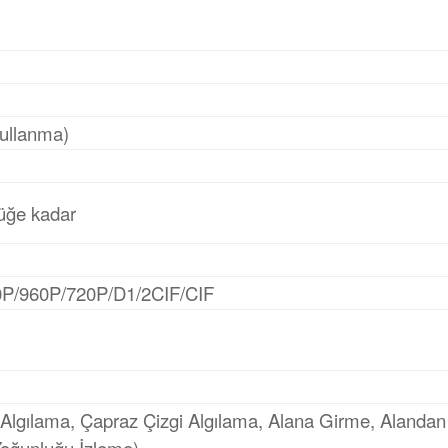
kullanma)
lüğe kadar
/960P/720P/D1/2CIF/CIF
iş Algılama, Çapraz Çizgi Algılama, Alana Girme, Aland