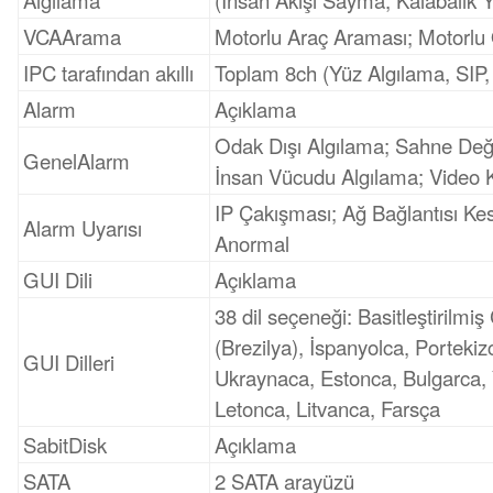
Algılama
(İnsan Akışı Sayma, Kalabalık 
VCAArama
Motorlu Araç Araması; Motorl
IPC tarafından akıllı
Toplam 8ch (Yüz Algılama, SIP
Alarm
Açıklama
Odak Dışı Algılama; Sahne Deği
GenelAlarm
İnsan Vücudu Algılama; Video K
IP Çakışması; Ağ Bağlantısı Kes
Alarm Uyarısı
Anormal
GUI Dili
Açıklama
38 dil seçeneği: Basitleştirilmi
(Brezilya), İspanyolca, Porteki
GUI Dilleri
Ukraynaca, Estonca, Bulgarca, 
Letonca, Litvanca, Farsça
SabitDisk
Açıklama
SATA
2 SATA arayüzü