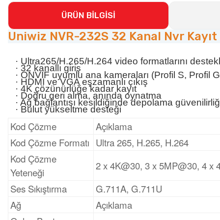
ÜRÜN BİLGİSİ
Uniwiz NVR-232S 32 Kanal Nvr Kayıt C
· Ultra265/H.265/H.264 video formatlarını destek
· 32 kanallı giriş
· ONVIF uyumlu ana kameraları (Profil S, Profil G,
· HDMI ve VGA eşzamanlı çıkış
· 4K çözünürlüğe kadar kayıt
· Doğru geri alma, anında oynatma
· Ağ bağlantısı kesildiğinde depolama güvenilirliğ
· Bulut yükseltme desteği
Kod Çözme
Açıklama
Kod Çözme Formatı
Ultra 265, H.265, H.264
Kod Çözme
2 x 4K@30, 3 x 5MP@30, 4 x
Yeteneği
Ses Sıkıştırma
G.711A, G.711U
Ağ
Açıklama