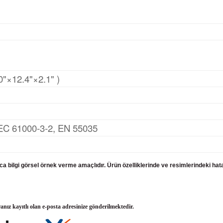
×12.4"×2.1" )
EC 61000‑3‑2, EN 55035
ızca bilgi görsel örnek verme amaçlıdır. Ürün özelliklerinde ve resimlerindeki ha
ranız kayıtlı olan e-posta adresinize gönderilmektedir.