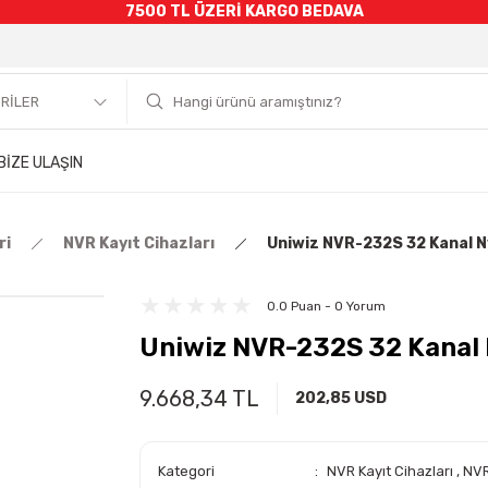
7500 TL ÜZERİ KARGO BEDAVA
BİZE ULAŞIN
ri
NVR Kayıt Cihazları
Uniwiz NVR-232S 32 Kanal Nv
0.0 Puan - 0 Yorum
Uniwiz NVR-232S 32 Kanal 
9.668,34 TL
202,85 USD
Kategori
NVR Kayıt Cihazları
,
NVR