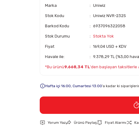
Marka
Uniwiz
Stok Kodu
Uniwiz NVR-232S
Barkod Kodu
6937096322058
Stok Durumu
Stokta Yok
Fiyat
169,04 USD + KDV
Havale ile:
9.378,29 TL (%3,00 haval
*Bu ürünü
9.668,34 TL
'den başlayan taksitlerle a
Hafta içi 16:00, Cumartesi 13:00
’a kadar ki siparişle
Yorum Yaz
Ürünü Paylaş
Fiyat Alarmı
Ka