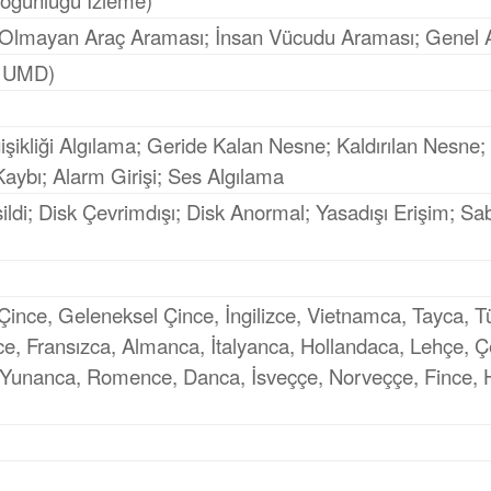
Yoğunluğu İzleme)
u Olmayan Araç Araması; İnsan Vücudu Araması; Genel 
, UMD)
şikliği Algılama; Geride Kalan Nesne; Kaldırılan Nesne
aybı; Alarm Girişi; Ses Algılama
ildi; Disk Çevrimdışı; Disk Anormal; Yasadışı Erişim; Sab
ş Çince, Geleneksel Çince, İngilizce, Vietnamca, Tayca, 
zce, Fransızca, Almanca, İtalyanca, Hollandaca, Lehçe, 
Yunanca, Romence, Danca, İsveççe, Norveççe, Fince, Hı