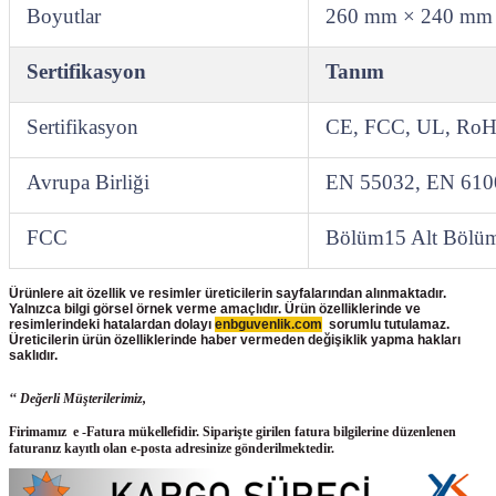
Boyutlar
260 mm × 240 mm 
Sertifikasyon
Tanım
Sertifikasyon
CE, FCC, UL, Ro
Avrupa Birliği
EN 55032, EN 610
FCC
Bölüm15 Alt Bölü
Ürünlere ait özellik ve resimler üreticilerin sayfalarından alınmaktadır.
Yalnızca bilgi görsel örnek verme amaçlıdır. Ürün özelliklerinde ve
resimlerindeki hatalardan dolayı
enbguvenlik.com
sorumlu tutulamaz.
Üreticilerin ürün
özelliklerinde haber vermeden değişiklik yapma hakları
saklıdır.
‘‘ Değerli Müşterilerimiz,
Firimamız e -Fatura mükellefidir. Siparişte girilen fatura bilgilerine düzenlenen
faturanız kayıtlı olan e-posta adresinize gönderilmektedir.