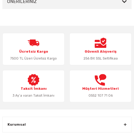
ÖNERİLERİNİZ
Bu ürünün fiyat bilgisi, resim, ürün açıklamalarında ve diğer konularda
yetersiz gördüğünüz noktaları öneri formunu kullanarak tarafımıza
iletebilirsiniz.
Görüş ve önerileriniz için teşekkür ederiz.
Ürün resmi kalitesiz, bozuk veya görüntülenemiyor.
Ücretsiz Kargo
Güvenli Alışveriş
Ürün açıklamasında eksik bilgiler bulunuyor.
7500 TL Üzeri Ücretsiz Kargo
256 Bit SSL Seltifikası
Ürün bilgilerinde hatalar bulunuyor.
Ürün fiyatı diğer sitelerden daha pahalı.
Bu ürüne benzer farklı alternatifler olmalı.
Taksit İmkanı
Müşteri Hizmetleri
3 Ay’a varan Taksit İmkanı
0552 107 71 06
Gönder
Kurumsal