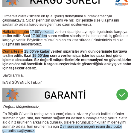
Firmamız olarak sizlere en iyi alışveriş deneyimini sunmak amacıyla
çalışmaktayız. Siparişlerinizin güvenli ve hızlı bir şekilde size ulaşmasını
sağlamak adına kargo süreçlerimize özen gösteriyoruz.
Hafta içi her gün
17:00'ye kadar
verilen siparişler aynı gün içerisinde kargoya
teslim edilir. Saat
17:00'den
sonra verilen siparişler ise bir sonraki iş gününde
kargoya verilir. Böylelikle mümkün olan en kısa sürede ürünlerinizin elinize
ulaşmasını hedefliyoruz.
Cumartesi –
15:00'ye kadar
verilen siparişler aynı gün içerisinde kargoya
teslim edilir. Saat
15:00'den
sonra verilen siparişler ise pazartesi günü
işleme alınacaktır. Siz değerli müşterilerimizin memnuniyeti ve güveni, bizim
için en önemli önceliktir. Kargo süreçlerimizde gösterdiğiniz anlayış ve sabır
için teşekkür ederiz.
Saygılarımla,
[ENB GÜVENLİK ] Ekibi"
Değerli Müşterilerimiz,
En Büyük Güvenlik
(enbguvenlik.com)
olarak, sizlere yüksek kaliteli ürünler
sunmanın yanı sıra, her zaman sağlam bir destek sunmayı amaçlıyoruz. Satın
aldığınız ürünlerin arkasında durarak, sizlere sorunsuz bir kullanım deneyimi
sunmak adına, tüm ürünlerimiz için
2 yıl süresince geçerli resmi distribütör
garantisi sağlıyoruz.