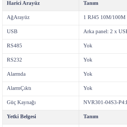
Harici Arayüz
Tanım
AğArayüz
1 RJ45 10M/100M ke
USB
Arka panel: 2 x US
RS485
Yok
RS232
Yok
Alarmda
Yok
AlarmÇıktı
Yok
Güç Kaynağı
NVR301‑04S3‑P4:
Yetki Belgesi
Tanım