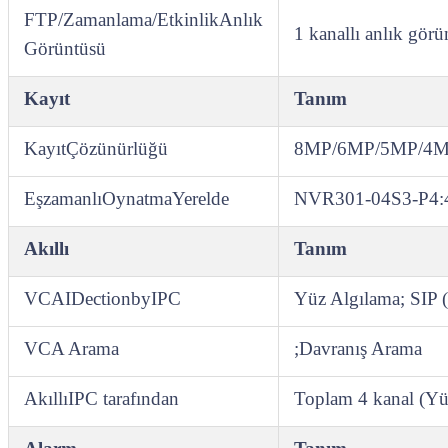
FTP/Zamanlama/EtkinlikAnlık
1 kanallı anlık gör
Görüntüsü
Kayıt
Tanım
KayıtÇözünürlüğü
8MP/6MP/5MP/4MP
EşzamanlıOynatmaYerelde
NVR301‑04S3‑P4:4
Akıllı
Tanım
VCAIDectionbyIPC
Yüz Algılama; SIP (
VCA Arama
;Davranış Arama
AkıllıIPC tarafından
Toplam 4 kanal (Y