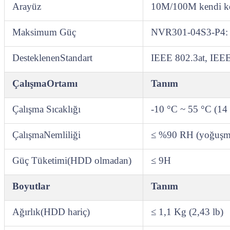
Arayüz
10M/100M kendi ken
Maksimum Güç
NVR301‑04S3‑P4: T
DesteklenenStandart
IEEE 802.3at, IEEE
ÇalışmaOrtamı
Tanım
Çalışma Sıcaklığı
‑10 °C ~ 55 °C (14
ÇalışmaNemliliği
≤ %90 RH (yoğuşma
Güç Tüketimi(HDD olmadan)
≤ 9H
Boyutlar
Tanım
Ağırlık(HDD hariç)
≤ 1,1 Kg (2,43 lb)