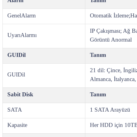
Alarm
Tanım
GenelAlarm
Otomatik İzleme;Ha
IP Çakışması; Ağ Ba
UyarıAlarmı
Görüntü Anormal
GUIDil
Tanım
21 dil: Çince, İngil
GUIDil
Almanca, İtalyanca,
Sabit Disk
Tanım
SATA
1 SATA Arayüzü
Kapasite
Her HDD için 10TB'