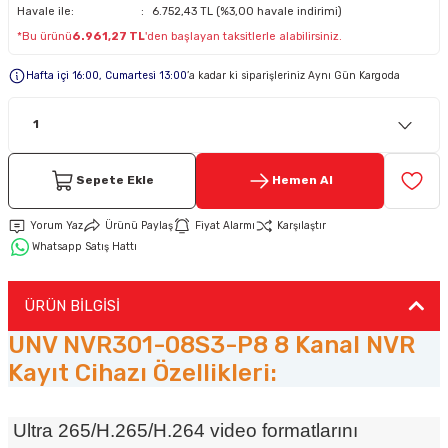
Havale ile:
6.752,43 TL (%3,00 havale indirimi)
*Bu ürünü
6.961,27 TL
'den başlayan taksitlerle alabilirsiniz.
Keypad-Tuş Takımı Ürünler
Hafta içi 16:00, Cumartesi 13:00
’a kadar ki siparişleriniz Aynı Gün Kargoda
Hırsız Alarm Aksesuarlar
Sepete Ekle
Hemen Al
Yorum Yaz
Ürünü Paylaş
Fiyat Alarmı
Karşılaştır
Whatsapp Satış Hattı
ÜRÜN BİLGİSİ
UNV NVR301-08S3-P8 8 Kanal NVR
Kayıt Cihazı Özellikleri:
Ultra 265/H.265/H.264 video formatlarını