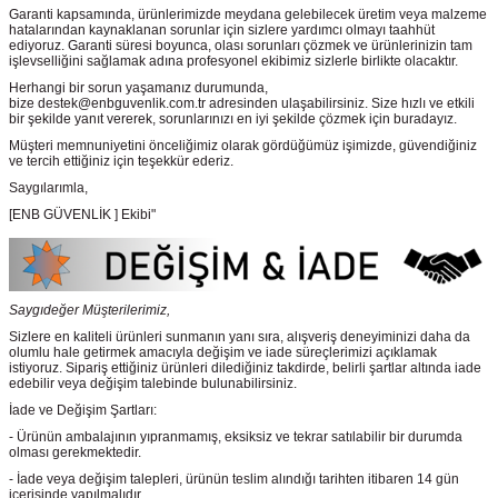
Garanti kapsamında, ürünlerimizde meydana gelebilecek üretim veya malzeme
hatalarından kaynaklanan sorunlar için sizlere yardımcı olmayı taahhüt
ediyoruz. Garanti süresi boyunca, olası sorunları çözmek ve ürünlerinizin tam
işlevselliğini sağlamak adına profesyonel ekibimiz sizlerle birlikte olacaktır.
Herhangi bir sorun yaşamanız durumunda,
bize destek@enbguvenlik.com.tr adresinden ulaşabilirsiniz. Size hızlı ve etkili
bir şekilde yanıt vererek, sorunlarınızı en iyi şekilde çözmek için buradayız.
Müşteri memnuniyetini önceliğimiz olarak gördüğümüz işimizde, güvendiğiniz
ve tercih ettiğiniz için teşekkür ederiz.
Saygılarımla,
[ENB GÜVENLİK ] Ekibi"
Saygıdeğer Müşterilerimiz,
Sizlere en kaliteli ürünleri sunmanın yanı sıra, alışveriş deneyiminizi daha da
olumlu hale getirmek amacıyla değişim ve iade süreçlerimizi açıklamak
istiyoruz. Sipariş ettiğiniz ürünleri dilediğiniz takdirde, belirli şartlar altında iade
edebilir veya değişim talebinde bulunabilirsiniz.
İade ve Değişim Şartları:
- Ürünün ambalajının yıpranmamış, eksiksiz ve tekrar satılabilir bir durumda
olması gerekmektedir.
- İade veya değişim talepleri, ürünün teslim alındığı tarihten itibaren 14 gün
içerisinde yapılmalıdır.