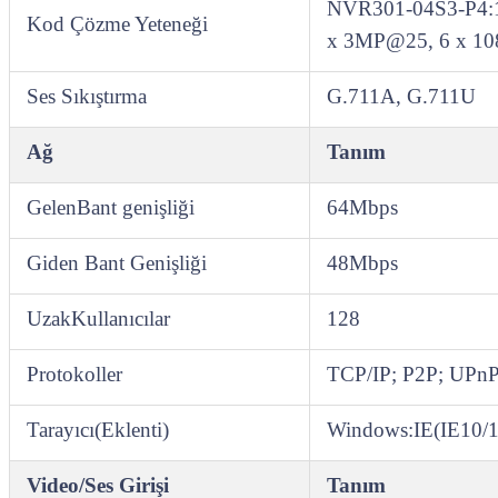
NVR301‑04S3‑P4:
Kod Çözme Yeteneği
x 3MP@25, 6 x 1
Ses Sıkıştırma
G.711A, G.711U
Ağ
Tanım
GelenBant genişliği
64Mbps
Giden Bant Genişliği
48Mbps
UzakKullanıcılar
128
Protokoller
TCP/IP; P2P; UP
Tarayıcı(Eklenti)
Windows:IE(IE10/11
Video/Ses Girişi
Tanım