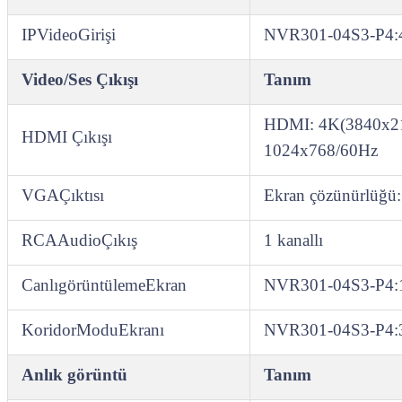
IPVideoGirişi
NVR301‑04S3‑P4:4
Video/Ses Çıkışı
Tanım
HDMI: 4K(3840x21
HDMI Çıkışı
1024x768/60Hz
VGAÇıktısı
Ekran çözünürlüğ
RCAAudioÇıkış
1 kanallı
CanlıgörüntülemeEkran
NVR301‑04S3‑P4:1
KoridorModuEkranı
NVR301‑04S3‑P4:3
Anlık görüntü
Tanım