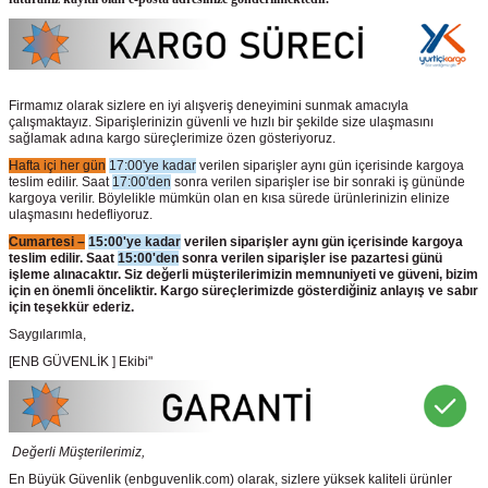
Firmamız olarak sizlere en iyi alışveriş deneyimini sunmak amacıyla
çalışmaktayız. Siparişlerinizin güvenli ve hızlı bir şekilde size ulaşmasını
sağlamak adına kargo süreçlerimize özen gösteriyoruz.
Hafta içi her gün
17:00'ye kadar
verilen siparişler aynı gün içerisinde kargoya
teslim edilir. Saat
17:00'den
sonra verilen siparişler ise bir sonraki iş gününde
kargoya verilir. Böylelikle mümkün olan en kısa sürede ürünlerinizin elinize
ulaşmasını hedefliyoruz.
Cumartesi –
15:00'ye kadar
verilen siparişler aynı gün içerisinde kargoya
teslim edilir. Saat
15:00'den
sonra verilen siparişler ise pazartesi günü
işleme alınacaktır. Siz değerli müşterilerimizin memnuniyeti ve güveni, bizim
için en önemli önceliktir. Kargo süreçlerimizde gösterdiğiniz anlayış ve sabır
için teşekkür ederiz.
Saygılarımla,
[ENB GÜVENLİK ] Ekibi"
Değerli Müşterilerimiz,
En Büyük Güvenlik
(enbguvenlik.com)
olarak, sizlere yüksek kaliteli ürünler