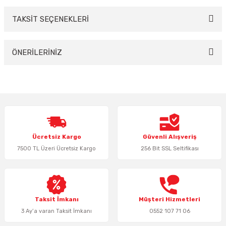
TAKSİT SEÇENEKLERİ
Bu ürüne ilk yorumu siz yapın!
Yorum Yaz
ÖNERİLERİNİZ
Bu ürünün fiyat bilgisi, resim, ürün açıklamalarında ve diğer konularda
yetersiz gördüğünüz noktaları öneri formunu kullanarak tarafımıza
iletebilirsiniz.
Görüş ve önerileriniz için teşekkür ederiz.
Ürün resmi kalitesiz, bozuk veya görüntülenemiyor.
Ücretsiz Kargo
Güvenli Alışveriş
Ürün açıklamasında eksik bilgiler bulunuyor.
7500 TL Üzeri Ücretsiz Kargo
256 Bit SSL Seltifikası
Ürün bilgilerinde hatalar bulunuyor.
Ürün fiyatı diğer sitelerden daha pahalı.
Bu ürüne benzer farklı alternatifler olmalı.
Taksit İmkanı
Müşteri Hizmetleri
3 Ay’a varan Taksit İmkanı
0552 107 71 06