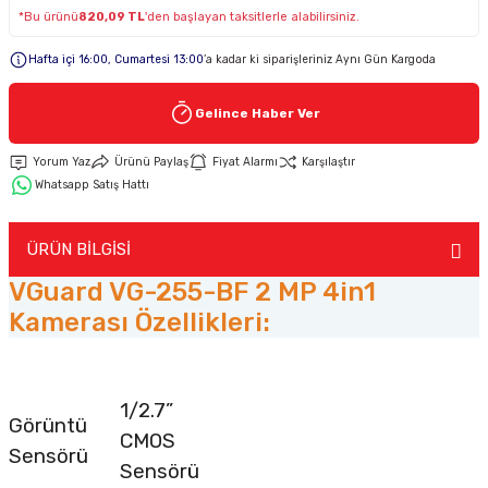
*Bu ürünü
820,09 TL
'den başlayan taksitlerle alabilirsiniz.
Keypad-Tuş Takımı Ürünler
Hafta içi 16:00, Cumartesi 13:00
’a kadar ki siparişleriniz Aynı Gün Kargoda
Hırsız Alarm Aksesuarlar
Gelince Haber Ver
Yorum Yaz
Ürünü Paylaş
Fiyat Alarmı
Karşılaştır
Whatsapp Satış Hattı
ÜRÜN BİLGİSİ
VGuard VG-255-BF 2 MP 4in1
Kamerası Özellikleri:
1/2.7”
Görüntü
CMOS
Sensörü
Sensörü