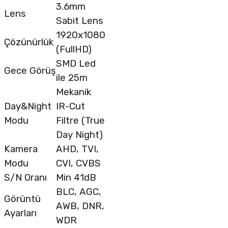
3.6mm
Lens
Sabit Lens
1920x1080
Çözünürlük
(FullHD)
SMD Led
Gece Görüş
ile 25m
Mekanik
Day&Night
IR-Cut
Modu
Filtre (True
Day Night)
Kamera
AHD, TVI,
Modu
CVI, CVBS
S/N Oranı
Min 41dB
BLC, AGC,
Görüntü
AWB, DNR,
Ayarları
WDR