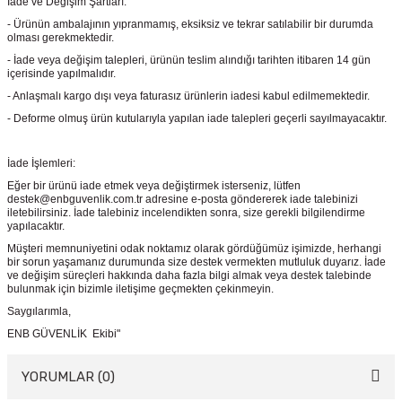
İade ve Değişim Şartları:
- Ürünün ambalajının yıpranmamış, eksiksiz ve tekrar satılabilir bir durumda
olması gerekmektedir.
- İade veya değişim talepleri, ürünün teslim alındığı tarihten itibaren 14 gün
içerisinde yapılmalıdır.
- Anlaşmalı kargo dışı veya faturasız ürünlerin iadesi kabul edilmemektedir.
- Deforme olmuş ürün kutularıyla yapılan iade talepleri geçerli sayılmayacaktır.
İade İşlemleri:
Eğer bir ürünü iade etmek veya değiştirmek isterseniz, lütfen
destek@enbguvenlik.com.tr adresine e-posta göndererek iade talebinizi
iletebilirsiniz. İade talebiniz incelendikten sonra, size gerekli bilgilendirme
yapılacaktır.
Müşteri memnuniyetini odak noktamız olarak gördüğümüz işimizde, herhangi
bir sorun yaşamanız durumunda size destek vermekten mutluluk duyarız. İade
ve değişim süreçleri hakkında daha fazla bilgi almak veya destek talebinde
bulunmak için bizimle iletişime geçmekten çekinmeyin.
Saygılarımla,
ENB GÜVENLİK Ekibi"
YORUMLAR (0)