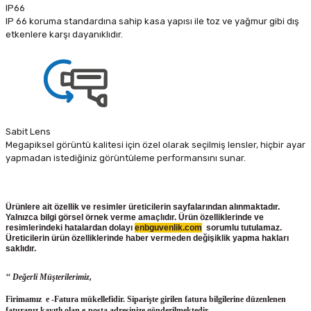
IP66
IP 66 koruma standardına sahip kasa yapısı ile toz ve yağmur gibi dış
etkenlere karşı dayanıklıdır.
Sabit Lens
Megapiksel görüntü kalitesi için özel olarak seçilmiş lensler, hiçbir ayar
yapmadan istediğiniz görüntüleme performansını sunar.
Ürünlere ait özellik ve resimler üreticilerin sayfalarından alınmaktadır.
Yalnızca bilgi görsel örnek verme amaçlıdır. Ürün özelliklerinde ve
resimlerindeki hatalardan dolayı
enbguvenlik.com
sorumlu tutulamaz.
Üreticilerin ürün
özelliklerinde haber vermeden değişiklik yapma hakları
saklıdır.
‘‘ Değerli Müşterilerimiz,
Firimamız e -Fatura mükellefidir. Siparişte girilen fatura bilgilerine düzenlenen
faturanız kayıtlı olan e-posta adresinize gönderilmektedir.