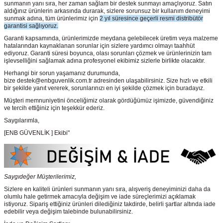
sunmanın yanı sıra, her zaman sağlam bir destek sunmayı amaçlıyoruz. Satın
aldığınız ürünlerin arkasında durarak, sizlere sorunsuz bir kullanım deneyimi
sunmak adına, tüm ürünlerimiz için
2 yıl süresince geçerli resmi distribütör
garantisi sağlıyoruz.
Garanti kapsamında, ürünlerimizde meydana gelebilecek üretim veya malzeme
hatalarından kaynaklanan sorunlar için sizlere yardımcı olmayı taahhüt
ediyoruz. Garanti süresi boyunca, olası sorunları çözmek ve ürünlerinizin tam
işlevselliğini sağlamak adına profesyonel ekibimiz sizlerle birlikte olacaktır.
Herhangi bir sorun yaşamanız durumunda,
bize destek@enbguvenlik.com.tr adresinden ulaşabilirsiniz. Size hızlı ve etkili
bir şekilde yanıt vererek, sorunlarınızı en iyi şekilde çözmek için buradayız.
Müşteri memnuniyetini önceliğimiz olarak gördüğümüz işimizde, güvendiğiniz
ve tercih ettiğiniz için teşekkür ederiz.
Saygılarımla,
[ENB GÜVENLİK ] Ekibi"
Saygıdeğer Müşterilerimiz,
Sizlere en kaliteli ürünleri sunmanın yanı sıra, alışveriş deneyiminizi daha da
olumlu hale getirmek amacıyla değişim ve iade süreçlerimizi açıklamak
istiyoruz. Sipariş ettiğiniz ürünleri dilediğiniz takdirde, belirli şartlar altında iade
edebilir veya değişim talebinde bulunabilirsiniz.