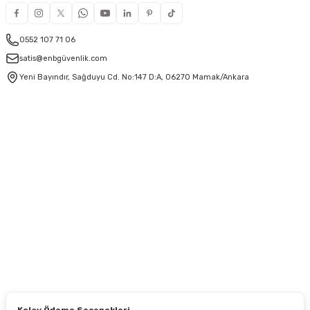
0552 107 71 06
satis@enbgüvenlik.com
Yeni Bayındır, Sağduyu Cd. No:147 D:A, 06270 Mamak/Ankara
Kolay Ödeme Seçenekleri