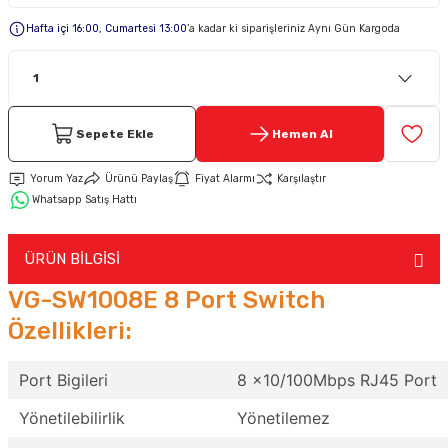
Hafta içi 16:00, Cumartesi 13:00
’a kadar ki siparişleriniz Aynı Gün Kargoda
Keypad-Tuş Takımı Ürünler
Hırsız Alarm Aksesuarlar
Sepete Ekle
Hemen Al
Yorum Yaz
Ürünü Paylaş
Fiyat Alarmı
Karşılaştır
Whatsapp Satış Hattı
ÜRÜN BİLGİSİ
VG-SW1008E 8 Port Switch
Özellikleri:
Port Bigileri
8 x10/100Mbps RJ45 Port
Yönetilebilirlik
Yönetilemez