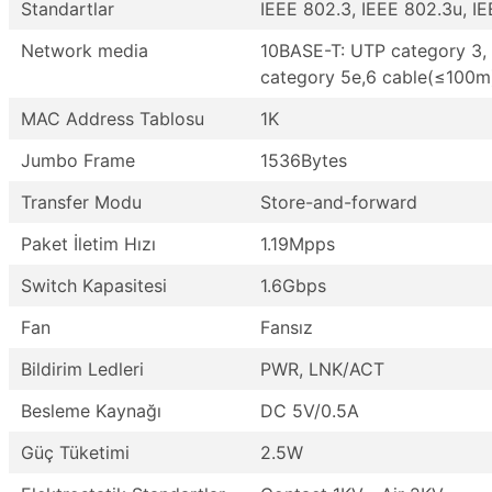
Standartlar
IEEE 802.3, IEEE 802.3u, I
Network media
10BASE-T: UTP category 3,
category 5e,6 cable(≤100m
MAC Address Tablosu
1K
Jumbo Frame
1536Bytes
Transfer Modu
Store-and-forward
Paket İletim Hızı
1.19Mpps
Switch Kapasitesi
1.6Gbps
Fan
Fansız
Bildirim Ledleri
PWR, LNK/ACT
Besleme Kaynağı
DC 5V/0.5A
Güç Tüketimi
2.5W