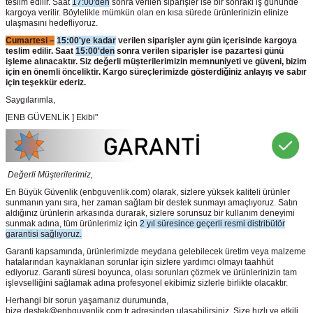
teslim edilir. Saat
17:00'den
sonra verilen siparişler ise bir sonraki iş gününde
kargoya verilir. Böylelikle mümkün olan en kısa sürede ürünlerinizin elinize
ulaşmasını hedefliyoruz.
Cumartesi –
15:00'ye kadar
verilen siparişler aynı gün içerisinde kargoya
teslim edilir. Saat
15:00'den
sonra verilen siparişler ise pazartesi günü
işleme alınacaktır. Siz değerli müşterilerimizin memnuniyeti ve güveni, bizim
için en önemli önceliktir. Kargo süreçlerimizde gösterdiğiniz anlayış ve sabır
için teşekkür ederiz.
Saygılarımla,
[ENB GÜVENLİK ] Ekibi"
Değerli Müşterilerimiz,
En Büyük Güvenlik
(enbguvenlik.com)
olarak, sizlere yüksek kaliteli ürünler
sunmanın yanı sıra, her zaman sağlam bir destek sunmayı amaçlıyoruz. Satın
aldığınız ürünlerin arkasında durarak, sizlere sorunsuz bir kullanım deneyimi
sunmak adına, tüm ürünlerimiz için
2 yıl süresince geçerli resmi distribütör
garantisi sağlıyoruz.
Garanti kapsamında, ürünlerimizde meydana gelebilecek üretim veya malzeme
hatalarından kaynaklanan sorunlar için sizlere yardımcı olmayı taahhüt
ediyoruz. Garanti süresi boyunca, olası sorunları çözmek ve ürünlerinizin tam
işlevselliğini sağlamak adına profesyonel ekibimiz sizlerle birlikte olacaktır.
Herhangi bir sorun yaşamanız durumunda,
bize destek@enbguvenlik.com.tr adresinden ulaşabilirsiniz. Size hızlı ve etkili