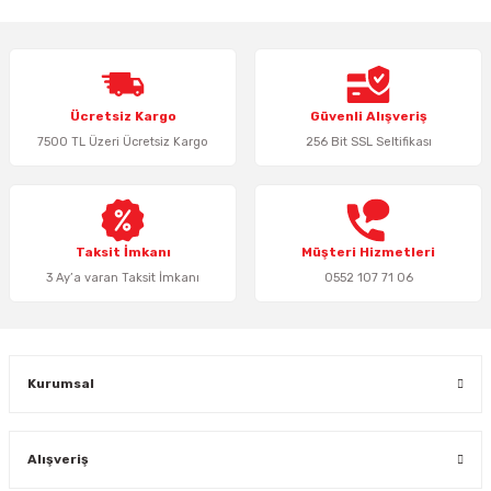
iletebilirsiniz.
Görüş ve önerileriniz için teşekkür ederiz.
Ürün resmi kalitesiz, bozuk veya görüntülenemiyor.
Ücretsiz Kargo
Güvenli Alışveriş
Ürün açıklamasında eksik bilgiler bulunuyor.
7500 TL Üzeri Ücretsiz Kargo
256 Bit SSL Seltifikası
Ürün bilgilerinde hatalar bulunuyor.
Ürün fiyatı diğer sitelerden daha pahalı.
Bu ürüne benzer farklı alternatifler olmalı.
Taksit İmkanı
Müşteri Hizmetleri
3 Ay’a varan Taksit İmkanı
0552 107 71 06
Gönder
Kurumsal
Alışveriş