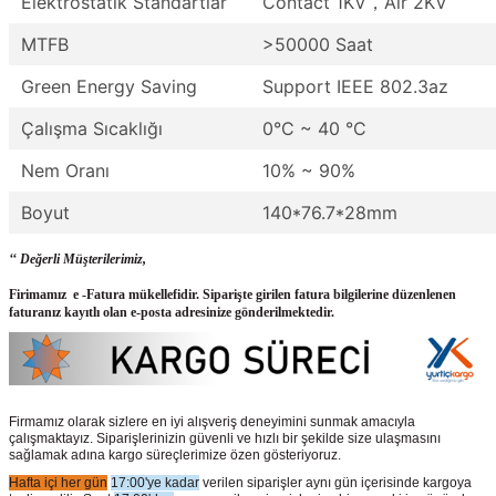
Elektrostatik Standartlar
Contact 1KV，Air 2KV
MTFB
>50000 Saat
Green Energy Saving
Support IEEE 802.3az
Çalışma Sıcaklığı
0°C ~ 40 °C
Nem Oranı
10% ~ 90%
Boyut
140*76.7*28mm
‘‘ Değerli Müşterilerimiz,
Firimamız e -Fatura mükellefidir. Siparişte girilen fatura bilgilerine düzenlenen
faturanız kayıtlı olan e-posta adresinize gönderilmektedir.
Firmamız olarak sizlere en iyi alışveriş deneyimini sunmak amacıyla
çalışmaktayız. Siparişlerinizin güvenli ve hızlı bir şekilde size ulaşmasını
sağlamak adına kargo süreçlerimize özen gösteriyoruz.
Hafta içi her gün
17:00'ye kadar
verilen siparişler aynı gün içerisinde kargoya