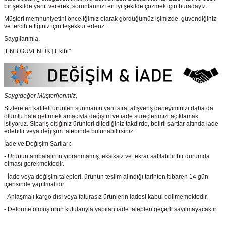
bir şekilde yanıt vererek, sorunlarınızı en iyi şekilde çözmek için buradayız.
Müşteri memnuniyetini önceliğimiz olarak gördüğümüz işimizde, güvendiğiniz
ve tercih ettiğiniz için teşekkür ederiz.
Saygılarımla,
[ENB GÜVENLİK ] Ekibi"
Saygıdeğer Müşterilerimiz,
Sizlere en kaliteli ürünleri sunmanın yanı sıra, alışveriş deneyiminizi daha da
olumlu hale getirmek amacıyla değişim ve iade süreçlerimizi açıklamak
istiyoruz. Sipariş ettiğiniz ürünleri dilediğiniz takdirde, belirli şartlar altında iade
edebilir veya değişim talebinde bulunabilirsiniz.
İade ve Değişim Şartları:
- Ürünün ambalajının yıpranmamış, eksiksiz ve tekrar satılabilir bir durumda
olması gerekmektedir.
- İade veya değişim talepleri, ürünün teslim alındığı tarihten itibaren 14 gün
içerisinde yapılmalıdır.
- Anlaşmalı kargo dışı veya faturasız ürünlerin iadesi kabul edilmemektedir.
- Deforme olmuş ürün kutularıyla yapılan iade talepleri geçerli sayılmayacaktır.