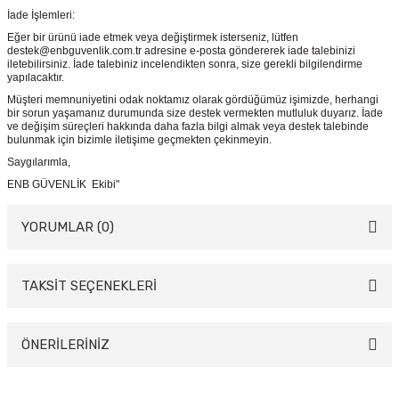
İade İşlemleri:
Eğer bir ürünü iade etmek veya değiştirmek isterseniz, lütfen
destek@enbguvenlik.com.tr adresine e-posta göndererek iade talebinizi
iletebilirsiniz. İade talebiniz incelendikten sonra, size gerekli bilgilendirme
yapılacaktır.
Müşteri memnuniyetini odak noktamız olarak gördüğümüz işimizde, herhangi
bir sorun yaşamanız durumunda size destek vermekten mutluluk duyarız. İade
ve değişim süreçleri hakkında daha fazla bilgi almak veya destek talebinde
bulunmak için bizimle iletişime geçmekten çekinmeyin.
Saygılarımla,
ENB GÜVENLİK Ekibi"
YORUMLAR (0)
TAKSİT SEÇENEKLERİ
Bu ürüne ilk yorumu siz yapın!
Yorum Yaz
ÖNERİLERİNİZ
Bu ürünün fiyat bilgisi, resim, ürün açıklamalarında ve diğer konularda
yetersiz gördüğünüz noktaları öneri formunu kullanarak tarafımıza