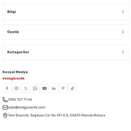
Bilgi
Üyelik
Kategoriler
Sosyal Medya
#enbgüvenlik
0552 107 71 06
satis@enbgüvenlik.com
Yeni Bayındır, Sağduyu Cd. No:147 D:A, 06270 Mamak/Ankara