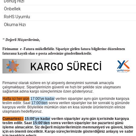
Dönüş Hızı
Önbellek
RoHS Uyumlu
Okuma Hızı
‘‘ Değerli Müşterilerimiz,
Firimamız e -Fatura mükellefidir. Siparişte girilen fatura bilgilerine düzenlenen
faturanız kayıtlı olan e-posta adresinize gönderilmektedir.
Firmamız olarak sizlere en iyi alışveriş deneyimini sunmak amacıyla
çalışmaktayız. Siparişlerinizin güvenli ve hızlı bir şekilde size ulaşmasını
sağlamak adına kargo süreçlerimize özen gösteriyoruz.
Hafta içi her gün
17:00'ye kadar
verilen siparişler aynı gün içerisinde kargoya
teslim edilir. Saat
17:00'den
sonra verilen siparişler ise bir sonraki iş gününde
kargoya verilir. Böylelikle mümkün olan en kısa sürede ürünlerinizin elinize
ulaşmasını hedefliyoruz.
Cumartesi –
15:00'ye kadar
verilen siparişler aynı gün içerisinde kargoya
teslim edilir. Saat
15:00'den
sonra verilen siparişler ise pazartesi günü
işleme alınacaktır. Siz değerli müşterilerimizin memnuniyeti ve güveni, bizim
için en önemli önceliktir. Kargo süreçlerimizde gösterdiğiniz anlayış ve sabır
için teşekkür ederiz.