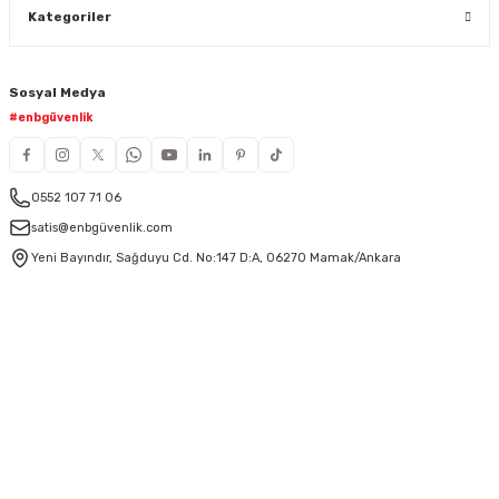
Kategoriler
Sosyal Medya
#enbgüvenlik
0552 107 71 06
satis@enbgüvenlik.com
Yeni Bayındır, Sağduyu Cd. No:147 D:A, 06270 Mamak/Ankara