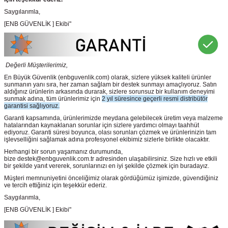
Saygılarımla,
[ENB GÜVENLİK ] Ekibi"
Değerli Müşterilerimiz,
En Büyük Güvenlik
(enbguvenlik.com)
olarak, sizlere yüksek kaliteli ürünler
sunmanın yanı sıra, her zaman sağlam bir destek sunmayı amaçlıyoruz. Satın
aldığınız ürünlerin arkasında durarak, sizlere sorunsuz bir kullanım deneyimi
sunmak adına, tüm ürünlerimiz için
2 yıl süresince geçerli resmi distribütör
garantisi sağlıyoruz.
Garanti kapsamında, ürünlerimizde meydana gelebilecek üretim veya malzeme
hatalarından kaynaklanan sorunlar için sizlere yardımcı olmayı taahhüt
ediyoruz. Garanti süresi boyunca, olası sorunları çözmek ve ürünlerinizin tam
işlevselliğini sağlamak adına profesyonel ekibimiz sizlerle birlikte olacaktır.
Herhangi bir sorun yaşamanız durumunda,
bize destek@enbguvenlik.com.tr adresinden ulaşabilirsiniz. Size hızlı ve etkili
bir şekilde yanıt vererek, sorunlarınızı en iyi şekilde çözmek için buradayız.
Müşteri memnuniyetini önceliğimiz olarak gördüğümüz işimizde, güvendiğiniz
ve tercih ettiğiniz için teşekkür ederiz.
Saygılarımla,
[ENB GÜVENLİK ] Ekibi"