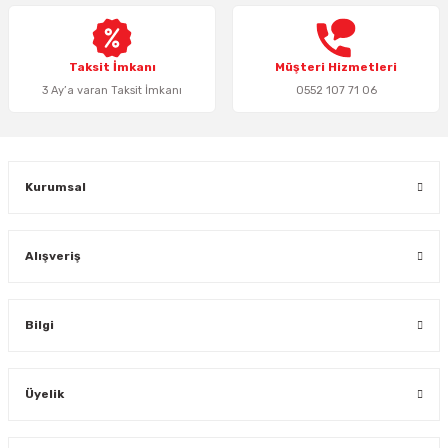
Ürün fiyatı diğer sitelerden daha pahalı.
Bu ürüne benzer farklı alternatifler olmalı.
Taksit İmkanı
Müşteri Hizmetleri
3 Ay’a varan Taksit İmkanı
0552 107 71 06
Gönder
Kurumsal
Alışveriş
Bilgi
Üyelik