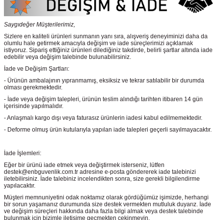
Saygıdeğer Müşterilerimiz,
Sizlere en kaliteli ürünleri sunmanın yanı sıra, alışveriş deneyiminizi daha da
olumlu hale getirmek amacıyla değişim ve iade süreçlerimizi açıklamak
istiyoruz. Sipariş ettiğiniz ürünleri dilediğiniz takdirde, belirli şartlar altında iade
edebilir veya değişim talebinde bulunabilirsiniz.
İade ve Değişim Şartları:
- Ürünün ambalajının yıpranmamış, eksiksiz ve tekrar satılabilir bir durumda
olması gerekmektedir.
- İade veya değişim talepleri, ürünün teslim alındığı tarihten itibaren 14 gün
içerisinde yapılmalıdır.
- Anlaşmalı kargo dışı veya faturasız ürünlerin iadesi kabul edilmemektedir.
- Deforme olmuş ürün kutularıyla yapılan iade talepleri geçerli sayılmayacaktır.
İade İşlemleri:
Eğer bir ürünü iade etmek veya değiştirmek isterseniz, lütfen
destek@enbguvenlik.com.tr adresine e-posta göndererek iade talebinizi
iletebilirsiniz. İade talebiniz incelendikten sonra, size gerekli bilgilendirme
yapılacaktır.
Müşteri memnuniyetini odak noktamız olarak gördüğümüz işimizde, herhangi
bir sorun yaşamanız durumunda size destek vermekten mutluluk duyarız. İade
ve değişim süreçleri hakkında daha fazla bilgi almak veya destek talebinde
bulunmak için bizimle iletişime geçmekten çekinmeyin.