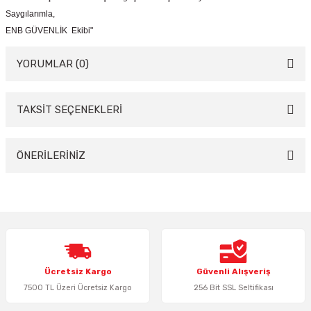
Saygılarımla,
ENB GÜVENLİK Ekibi"
YORUMLAR (0)
TAKSİT SEÇENEKLERİ
Bu ürüne ilk yorumu siz yapın!
Yorum Yaz
ÖNERİLERİNİZ
Bu ürünün fiyat bilgisi, resim, ürün açıklamalarında ve diğer konularda
yetersiz gördüğünüz noktaları öneri formunu kullanarak tarafımıza
iletebilirsiniz.
Görüş ve önerileriniz için teşekkür ederiz.
Ürün resmi kalitesiz, bozuk veya görüntülenemiyor.
Ücretsiz Kargo
Güvenli Alışveriş
Ürün açıklamasında eksik bilgiler bulunuyor.
7500 TL Üzeri Ücretsiz Kargo
256 Bit SSL Seltifikası
Ürün bilgilerinde hatalar bulunuyor.