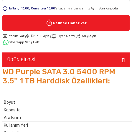
Hafta içi 16:00, Cumartesi 13:00
’a kadar ki siparişleriniz Aynı Gün Kargoda
Keypad-Tuş Takımı Ürünler
Gelince Haber Ver
Hırsız Alarm Aksesuarlar
Yorum Yaz
Ürünü Paylaş
Fiyat Alarmı
Karşılaştır
Whatsapp Satış Hattı
ÜRÜN BİLGİSİ
WD Purple SATA 3.0 5400 RPM
3.5'' 1 TB Harddisk Özellikleri:
Boyut
Kapasite
Ara Birim
Kullanım Yeri