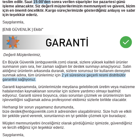
teslim edilir. Saat
15:00'den
sonra verilen siparişler ise pazartesi günü
işleme alınacaktır. Siz değerli müşterilerimizin memnuniyeti ve güveni, bizim
için en önemli önceliktir. Kargo süreçlerimizde gösterdiğiniz anlayış ve sabır
için teşekkür ederiz.
Saygılarımla,
[ENB GÜVENLİK ] Ekibi"
Değerli Müşterilerimiz,
En Büyük Güvenlik
(enbguvenlik.com)
olarak, sizlere yüksek kaliteli ürünler
sunmanın yanı sıra, her zaman sağlam bir destek sunmayı amaçlıyoruz. Satın
aldığınız ürünlerin arkasında durarak, sizlere sorunsuz bir kullanım deneyimi
sunmak adına, tüm ürünlerimiz için
2 yıl süresince geçerli resmi distribütör
garantisi sağlıyoruz.
Garanti kapsamında, ürünlerimizde meydana gelebilecek üretim veya malzeme
hatalarından kaynaklanan sorunlar için sizlere yardımcı olmayı taahhüt
ediyoruz. Garanti süresi boyunca, olası sorunları çözmek ve ürünlerinizin tam
işlevselliğini sağlamak adına profesyonel ekibimiz sizlerle birlikte olacaktır.
Herhangi bir sorun yaşamanız durumunda,
bize destek@enbguvenlik.com.tr adresinden ulaşabilirsiniz. Size hızlı ve etkili
bir şekilde yanıt vererek, sorunlarınızı en iyi şekilde çözmek için buradayız.
Müşteri memnuniyetini önceliğimiz olarak gördüğümüz işimizde, güvendiğiniz
ve tercih ettiğiniz için teşekkür ederiz.
Saygılarımla,