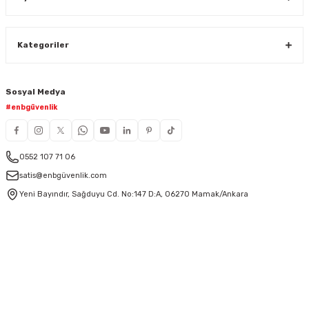
Kategoriler
Sosyal Medya
#enbgüvenlik
0552 107 71 06
satis@enbgüvenlik.com
Yeni Bayındır, Sağduyu Cd. No:147 D:A, 06270 Mamak/Ankara