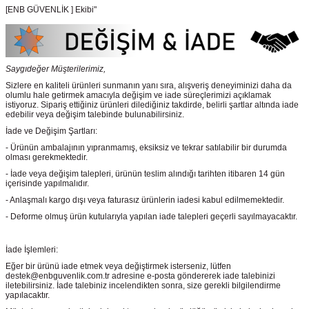
[ENB GÜVENLİK ] Ekibi"
Saygıdeğer Müşterilerimiz,
Sizlere en kaliteli ürünleri sunmanın yanı sıra, alışveriş deneyiminizi daha da
olumlu hale getirmek amacıyla değişim ve iade süreçlerimizi açıklamak
istiyoruz. Sipariş ettiğiniz ürünleri dilediğiniz takdirde, belirli şartlar altında iade
edebilir veya değişim talebinde bulunabilirsiniz.
İade ve Değişim Şartları:
- Ürünün ambalajının yıpranmamış, eksiksiz ve tekrar satılabilir bir durumda
olması gerekmektedir.
- İade veya değişim talepleri, ürünün teslim alındığı tarihten itibaren 14 gün
içerisinde yapılmalıdır.
- Anlaşmalı kargo dışı veya faturasız ürünlerin iadesi kabul edilmemektedir.
- Deforme olmuş ürün kutularıyla yapılan iade talepleri geçerli sayılmayacaktır.
İade İşlemleri:
Eğer bir ürünü iade etmek veya değiştirmek isterseniz, lütfen
destek@enbguvenlik.com.tr adresine e-posta göndererek iade talebinizi
iletebilirsiniz. İade talebiniz incelendikten sonra, size gerekli bilgilendirme
yapılacaktır.