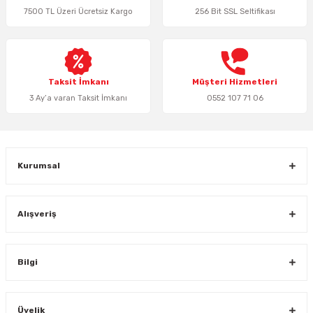
7500 TL Üzeri Ücretsiz Kargo
256 Bit SSL Seltifikası
Ürün bilgilerinde hatalar bulunuyor.
Ürün fiyatı diğer sitelerden daha pahalı.
Bu ürüne benzer farklı alternatifler olmalı.
Taksit İmkanı
Müşteri Hizmetleri
3 Ay’a varan Taksit İmkanı
0552 107 71 06
Gönder
Kurumsal
Alışveriş
Bilgi
Üyelik