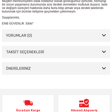
Müşteri memnuniyetini odak noktamız olarak gördüğümüz işimizde, herhangi
bir sorun yaşamanız durumunda size destek vermekten mutluluk duyarız. İade
ve değişim süreçleri hakkında daha fazla bilgi almak veya destek talebinde
bulunmak için bizimle iletişime geçmekten çekinmeyin.
Saygılarımla,
ENB GÜVENLİK Ekibi"
YORUMLAR (0)
TAKSİT SEÇENEKLERİ
Bu ürüne ilk yorumu siz yapın!
Yorum Yaz
ÖNERİLERİNİZ
Bu ürünün fiyat bilgisi, resim, ürün açıklamalarında ve diğer konularda
yetersiz gördüğünüz noktaları öneri formunu kullanarak tarafımıza
iletebilirsiniz.
Görüş ve önerileriniz için teşekkür ederiz.
Ürün resmi kalitesiz, bozuk veya görüntülenemiyor.
Ücretsiz Kargo
Güvenli Alışveriş
Ürün açıklamasında eksik bilgiler bulunuyor.