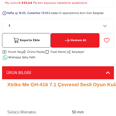
*Bu ürünü
1.335,04 TL
'den başlayan taksitlerle alabilirsiniz.
Keypad-Tuş Takımı Ürünler
Hafta içi 16:00, Cumartesi 13:00
’a kadar ki siparişleriniz Aynı Gün Kargoda
Hırsız Alarm Aksesuarlar
Sepete Ekle
Hemen Al
Yorum Yaz
Ürünü Paylaş
Fiyat Alarmı
Karşılaştır
Whatsapp Satış Hattı
ÜRÜN BİLGİSİ
Xtrike Me GH-416 7.1 Çevresel Sesli Oyun Kulak
Teknik özellik
Sürücü Mıknatısı
50 mm