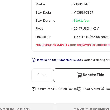
Marka
XTRIKE ME
Stok Kodu
YXGRS97S57
Stok Durumu
Stokta Var
Fiyat
20,47 USD + KDV
Havale ile:
1.135,47 TL (%3,00 havale
*Bu ürünü
1.170,59 TL
'den başlayan taksitlerle ala
Hafta içi 16:00, Cumartesi 13:00
’a kadar ki siparişle
Sepete Ekle
Yorum Yaz
Ürünü Paylaş
Fiyat Alarmı
Ka
YORUMLAR (0)
TAKSİT SEÇENEKL