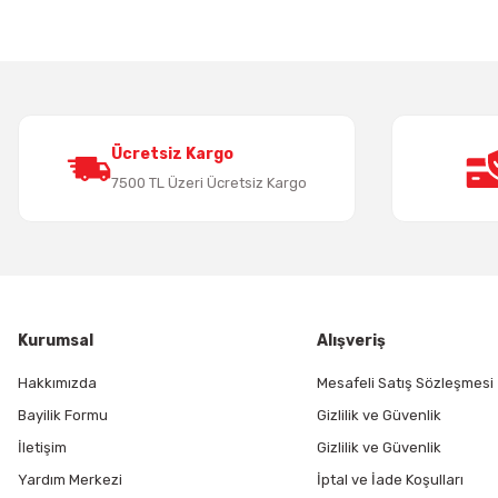
Ürün resmi kalitesiz, bozuk veya görüntülenemiyor.
Ürün açıklamasında eksik bilgiler bulunuyor.
Ürün bilgilerinde hatalar bulunuyor.
Ürün fiyatı diğer sitelerden daha pahalı.
Bu ürüne benzer farklı alternatifler olmalı.
Ücretsiz Kargo
7500 TL Üzeri Ücretsiz Kargo
Kurumsal
Alışveriş
Hakkımızda
Mesafeli Satış Sözleşmesi
Bayilik Formu
Gizlilik ve Güvenlik
İletişim
Gizlilik ve Güvenlik
Yardım Merkezi
İptal ve İade Koşulları