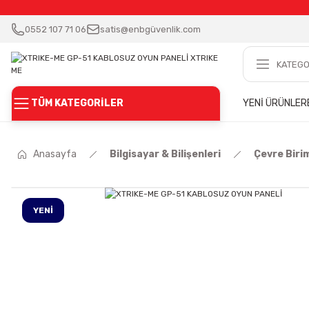
0552 107 71 06
satis@enbgüvenlik.com
TÜM KATEGORİLER
YENİ ÜRÜNLER
Anasayfa
Bilgisayar & Bilişenleri
Çevre Birim
YENİ