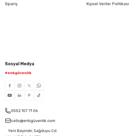
Sipariş
Kişisel Veriler Politikası
Sosyal Medya
#enbgüvenlik
0552 107 71 06
satis@enbgüvenlik.com
Yeni Bayındır, Sağduyu Cd.