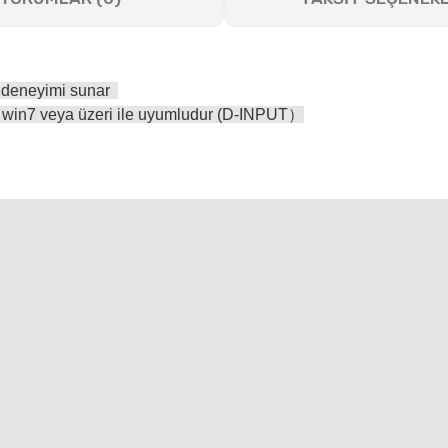
ım deneyimi sunar
C win7 veya üzeri ile uyumludur (D-INPUT）