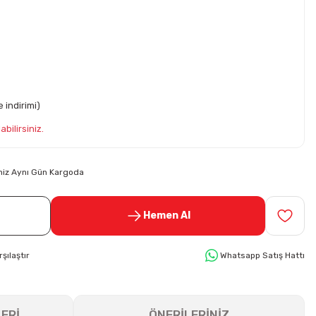
 indirimi)
bilirsiniz.
riniz Aynı Gün Kargoda
Hemen Al
rşılaştır
Whatsapp Satış Hattı
ERİ
ÖNERİLERİNİZ