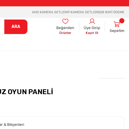
AHD KAMERA SETLER
IP KAMERA SETLER
B2B BAYİ ÖDEME
ARA
Beğenilen
Üye Girişi
Sepetim
Ürünler
Kayıt Ol
UZ OYUN PANELİ
r & Bilişenleri