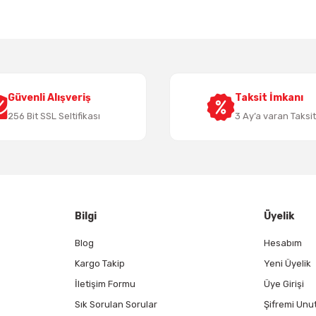
Yorum Yaz
Güvenli Alışveriş
Taksit İmkanı
256 Bit SSL Seltifikası
3 Ay’a varan Taksi
Gönder
Bilgi
Üyelik
Blog
Hesabım
Kargo Takip
Yeni Üyelik
İletişim Formu
Üye Girişi
Sık Sorulan Sorular
Şifremi Unu