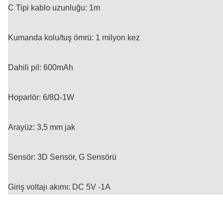
C Tipi kablo uzunluğu: 1m
Kumanda kolu/tuş ömrü: 1 milyon kez
Dahili pil: 600mAh
Hoparlör: 6/8Ω-1W
Arayüz: 3,5 mm jak
Sensör: 3D Sensör, G Sensörü
Giriş voltajı akımı: DC 5V -1A
Bu ürünün fiyat bilgisi, resim, ürün açıklamalarında ve diğer konularda
Görüş ve önerileriniz için teşekkür ederiz.