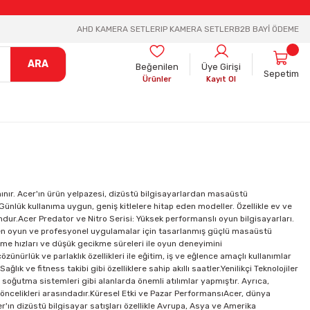
AHD KAMERA SETLER
IP KAMERA SETLER
B2B BAYİ ÖDEME
ARA
Beğenilen
Üye Girişi
Sepetim
Ürünler
Kayıt Ol
tanınır. Acer'ın ürün yelpazesi, dizüstü bilgisayarlardan masaüstü
 Günlük kullanıma uygun, geniş kitlelere hitap eden modeller. Özellikle ev ve
gundur.Acer Predator ve Nitro Serisi: Yüksek performanslı oyun bilgisayarları.
tiren oyun ve profesyonel uygulamalar için tasarlanmış güçlü masaüstü
leme hızları ve düşük gecikme süreleri ile oyun deneyimini
ünürlük ve parlaklık özellikleri ile eğitim, iş ve eğlence amaçlı kullanımlar
lık ve fitness takibi gibi özelliklere sahip akıllı saatler.Yenilikçi Teknolojiler
lı soğutma sistemleri gibi alanlarda önemli atılımlar yapmıştır. Ayrıca,
n öncelikleri arasındadır.Küresel Etki ve Pazar PerformansıAcer, dünya
r'ın dizüstü bilgisayar satışları özellikle Avrupa, Asya ve Amerika