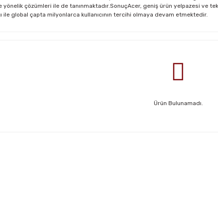
önelik çözümleri ile de tanınmaktadır.SonuçAcer, geniş ürün yelpazesi ve teknolo
ığı ile global çapta milyonlarca kullanıcının tercihi olmaya devam etmektedir.
Ürün Bulunamadı.