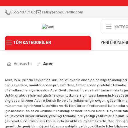
0552 107 71 06
satis@enbgüvenlik.com
TÜM KATEGORİLER
YENİ ÜRÜNLER
Anasayfa
Acer
Acer, 1976 yılında Tayvan'da kurulan, dünyanın önde gelen bilgi teknolojileri ş
bilgisayarlara, monitörlerden projektörlere, tabletlerden giyilebilir teknoloj
ofis kullanıcıları için idealdir.Acer Swift Serisi: İnce ve hafif tasarımıyla t
Üstün grafik ve işlemci gücü ile oyun tutkunları için tasarlanmıştır.Masaü
bilgisayarlar.Acer Aspire Serisi: Ev ve ofis kullanımı için uygun, güvenilir 
mükemmelleştirir.Acer UltraWide ve 4K Monitörler: Profesyonel kullanıcılar ve 
için idealdir.Tablet ve Giyilebilir Teknolojiler:Acer Enduro Serisi: Dayanıklı ta
ve Çevresel DuyarlılıkAcer, yenilikçi teknolojilere yaptığı yatırımlarla bilin
çevresel sürdürülebilirlik konusunda da aktif rol oynamaktadır. Geri dönüştü
genelinde geniş bir müşteri tabanına sahiptir ve birçok ülkede lider bilgisaya