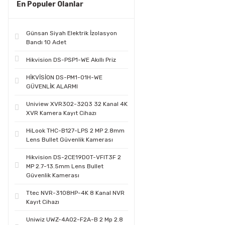
En Populer Olanlar
Günsan Siyah Elektrik İzolasyon
Bandı 10 Adet
Hikvision DS-PSP1-WE Akıllı Priz
HİKVİSİON DS-PM1-O1H-WE
GÜVENLİK ALARMI
Uniview XVR302-32Q3 32 Kanal 4K
XVR Kamera Kayıt Cihazı
HiLook THC-B127-LPS 2 MP 2.8mm
Lens Bullet Güvenlik Kamerası
Hikvision DS-2CE19D0T-VFIT3F 2
MP 2.7-13.5mm Lens Bullet
Güvenlik Kamerası
Ttec NVR-3108HP-4K 8 Kanal NVR
Kayıt Cihazı
Uniwiz UWZ-4A02-F2A-B 2 Mp 2.8