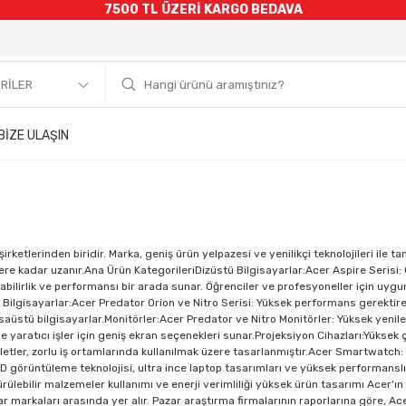
7500 TL ÜZERİ KARGO BEDAVA
BİZE ULAŞIN
irketlerinden biridir. Marka, geniş ürün yelpazesi ve yenilikçi teknolojileri ile 
ilere kadar uzanır.Ana Ürün KategorileriDizüstü Bilgisayarlar:Acer Aspire Serisi:
aşınabilirlik ve performansı bir arada sunar. Öğrenciler ve profesyoneller için uy
stü Bilgisayarlar:Acer Predator Orion ve Nitro Serisi: Yüksek performans gerek
masaüstü bilgisayarlar.Monitörler:Acer Predator ve Nitro Monitörler: Yüksek yeni
yaratıcı işler için geniş ekran seçenekleri sunar.Projeksiyon Cihazları:Yüksek çöz
bletler, zorlu iş ortamlarında kullanılmak üzere tasarlanmıştır.Acer Smartwatch: Sağ
ir. 3D görüntüleme teknolojisi, ultra ince laptop tasarımları ve yüksek performans
rülebilir malzemeler kullanımı ve enerji verimliliği yüksek ürün tasarımı Acer'ı
r markaları arasında yer alır. Pazar araştırma firmalarının raporlarına göre, Ace