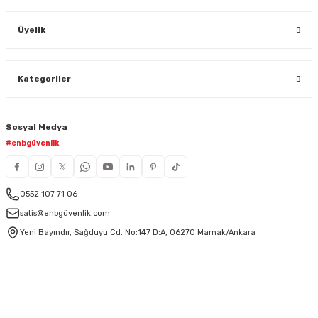
Üyelik
Kategoriler
Sosyal Medya
#enbgüvenlik
0552 107 71 06
satis@enbgüvenlik.com
Yeni Bayındır, Sağduyu Cd. No:147 D:A, 06270 Mamak/Ankara