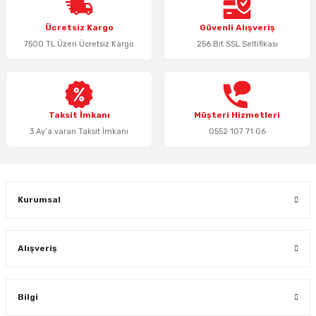
Ücretsiz Kargo
Güvenli Alışveriş
Keypad-Tuş Takımı Ürünler
7500 TL Üzeri Ücretsiz Kargo
256 Bit SSL Seltifikası
Hırsız Alarm Aksesuarlar
Taksit İmkanı
Müşteri Hizmetleri
3 Ay’a varan Taksit İmkanı
0552 107 71 06
Kurumsal
Alışveriş
Bilgi