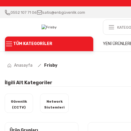
0552 107 71 06
satis@enbgüvenlik.com
TÜM KATEGORİLER
YENİ ÜRÜNLER
Anasayfa
Frisby
İlgili Alt Kategoriler
Güvenlik
Network
(CCTV)
Sistemleri
Ürün Grupları