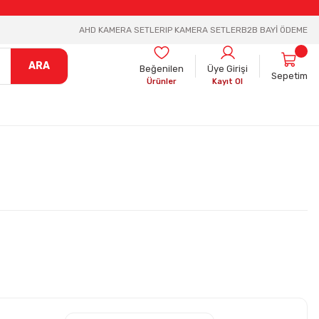
AHD KAMERA SETLER
IP KAMERA SETLER
B2B BAYİ ÖDEME
ARA
Beğenilen
Üye Girişi
Sepetim
Ürünler
Kayıt Ol