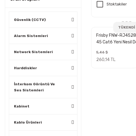
Stoktakiler
Güvenlik (CCTV)
TÜKENDİ
Frisby FNW-RJ4528
Alarm Sistemleri
45 Cat6 Yeni Nesil De
Konnektör
Network Sistemleri
5,46 $
260,14 TL
Harddiskler
İnterkom Görüntü Ve
Ses Sistemleri
Kabinet
Kablo Ürünleri