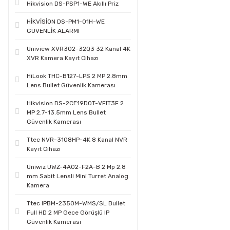
Hikvision DS-PSP1-WE Akıllı Priz
HİKVİSİON DS-PM1-O1H-WE
GÜVENLİK ALARMI
Uniview XVR302-32Q3 32 Kanal 4K
XVR Kamera Kayıt Cihazı
HiLook THC-B127-LPS 2 MP 2.8mm
Lens Bullet Güvenlik Kamerası
Hikvision DS-2CE19D0T-VFIT3F 2
MP 2.7-13.5mm Lens Bullet
Güvenlik Kamerası
Ttec NVR-3108HP-4K 8 Kanal NVR
Kayıt Cihazı
Uniwiz UWZ-4A02-F2A-B 2 Mp 2.8
mm Sabit Lensli Mini Turret Analog
Kamera
Ttec IPBM-2350M-WMS/SL Bullet
Full HD 2 MP Gece Görüşlü IP
Güvenlik Kamerası