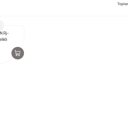
Topla
N Rj-
likli