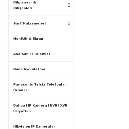
Bilgisayar &
Bilişenleri
Sarf Malzemeleri
Monitör & Ekran
Aselsan El Telsizleri
Nade Aydınlatma
Panasonic Telsiz Telefonlar
Ürünleri
Dahua I IP Kamera I NVR I XVR
I Fiyatları
Hikvision IP Kameralar