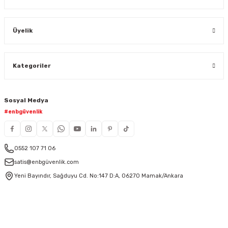
Üyelik
Kategoriler
Sosyal Medya
#enbgüvenlik
0552 107 71 06
satis@enbgüvenlik.com
Yeni Bayındır, Sağduyu Cd. No:147 D:A, 06270 Mamak/Ankara