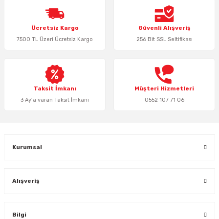
Keypad-Tuş Takımı Ürünler
Ücretsiz Kargo
Güvenli Alışveriş
7500 TL Üzeri Ücretsiz Kargo
256 Bit SSL Seltifikası
Hırsız Alarm Aksesuarlar
Taksit İmkanı
Müşteri Hizmetleri
3 Ay’a varan Taksit İmkanı
0552 107 71 06
Kurumsal
Alışveriş
Bilgi