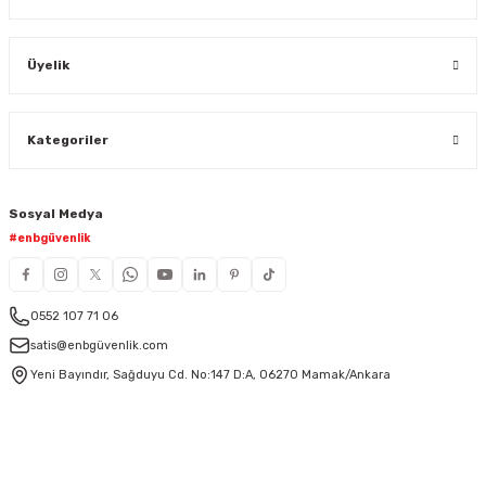
Üyelik
Kategoriler
Sosyal Medya
#enbgüvenlik
0552 107 71 06
satis@enbgüvenlik.com
Yeni Bayındır, Sağduyu Cd. No:147 D:A, 06270 Mamak/Ankara