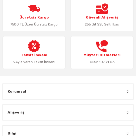
Keypad-Tuş Takımı Ürünler
Ücretsiz Kargo
Güvenli Alışveriş
7500 TL Üzeri Ücretsiz Kargo
256 Bit SSL Seltifikası
Hırsız Alarm Aksesuarlar
Taksit İmkanı
Müşteri Hizmetleri
3 Ay’a varan Taksit İmkanı
0552 107 71 06
Kurumsal
Alışveriş
Bilgi